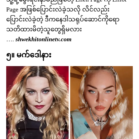
Page အဖြစ်ပြောင်းလဲခဲ့သလို လိင်လည်း
ပြောင်းလဲခဲ့တဲ့ ဒီကနေဒါသရုပ်ဆောင်ကိုရော
သတိထားမိတဲ့သူတွေရှိမလား
….
shwekhitonlinetv.com
၅။ မက်ဒေါနား