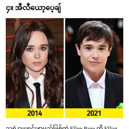
၄။ အီလီယော့ပေ့ချ်
သူ့ရဲ့မွေးရင်းနာမည်ဖြစ်တဲ့ Ellen Page ကို Elliot