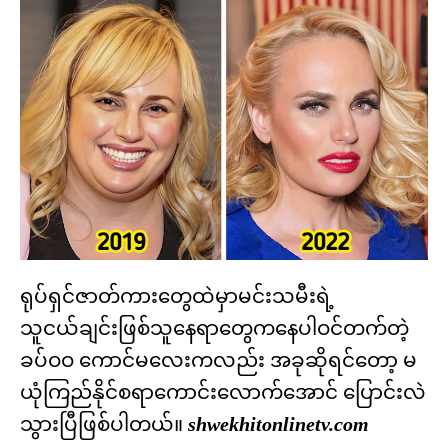
ရုပ်ရှင်ဇာတ်ကားတွေထဲမှာမင်းသမီးရဲ့
သူငယ်ချင်းဖြစ်သူနေရာတွေကနေပါဝင်တက်တဲ့
ခပ်ဝဝ ကောင်မလေးကလည်း အခုဆိုရင်တော့ မ
ယုံကြည်နိုင်စရာကောင်းလောက်အောင် ပြောင်းလဲ
သွားပြီဖြစ်ပါတယ်။
shwekhitonlinetv.com