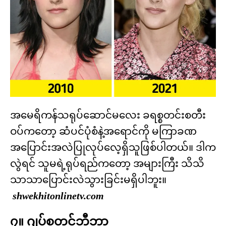
အမေရိကန်သရုပ်ဆောင်မလေး ခရစ္စတင်းစတီး
ဝပ်ကတော့ ဆံပင်ပုံစံနဲ့အရောင်ကို မကြာခဏ
အပြောင်းအလဲပြုလုပ်လေ့ရှိသူဖြစ်ပါတယ်။ ဒါက
လွဲရင် သူမရဲ့ရုပ်ရည်ကတော့ အများကြီး သိသိ
သာသာပြောင်းလဲသွားခြင်းမရှိပါဘူး။
shwekhitonlinetv.com
၇။ ဂျပ်စတင်ဘီဘာ