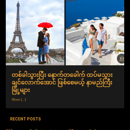
တစ်ခါသွားပြီး နောက်တခေါက် ထပ်မသွား
ချင်လောက်အောင် ဖြစ်စေမယ့် နာမည်ကြီး
မြို့များ
Shwe
[...]
RECENT POSTS