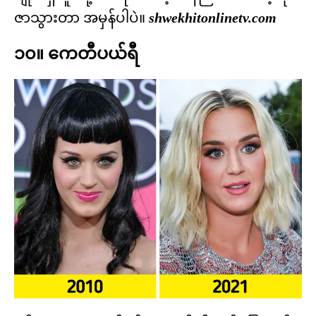
ဇာသွားတာ အမှန်ပါပဲ။
shwekhitonlinetv.com
၁၀။ ကေတီပယ်ရီ