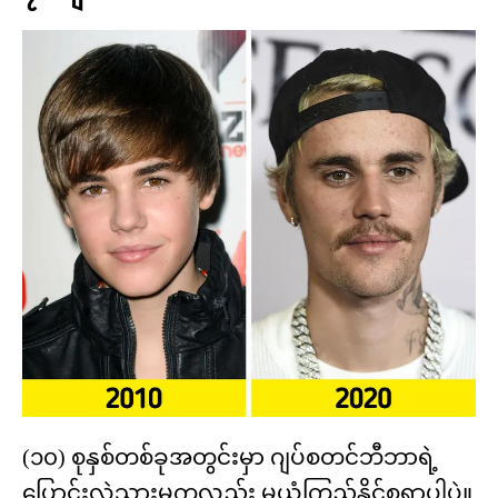
(၁၀) စုနှစ်တစ်ခုအတွင်းမှာ ဂျပ်စတင်ဘီဘာရဲ့
ပြောင်းလဲသွားမှုကလည်း မယုံကြည်နိုင်စရာပါပဲ။