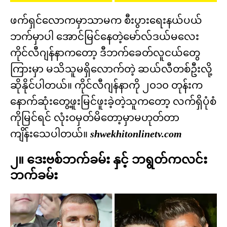
ဖက်ရှင်လောကမှာသာမက စီးပွားရေးနယ်ပယ်
ဘက်မှာပါ အောင်မြင်နေတဲ့မော်လ်ဒယ်မလေး
ကိုင်လီဂျန်နာကတော့ ဒီဘက်ခေတ်လူငယ်တွေ
ကြားမှာ မသိသူမရှိလောက်တဲ့ ဆယ်လီတစ်ဦးလို့
ဆိုနိုင်ပါတယ်။ ကိုင်လီဂျန်နာကို ၂၀၁၀ တုန်းက
နောက်ဆုံးတွေ့ဖူးမြင်ဖူးခဲ့တဲ့သူကတော့ လက်ရှိပုံစံ
ကိုမြင်ရင် လုံးဝမှတ်မိတော့မှာမဟုတ်တာ
ကျိန်းသေပါတယ်။
shwekhitonlinetv.com
၂။ ဒေးဗစ်ဘက်ခမ်း နှင့် ဘရွတ်ကလင်း
ဘက်ခမ်း