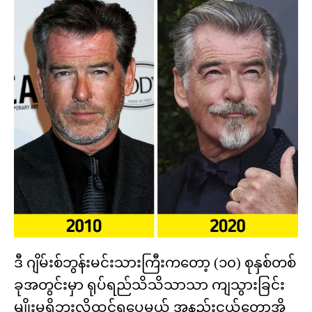
ဒီ ဂျိမ်းစ်ဘွန်းမင်းသားကြီးကတော့ (၁၀) စုနှစ်တစ်
ခုအတွင်းမှာ ရုပ်ရည်သိသိသာသာ ကျသွားခြင်း
မျိုးမရှိဘူးလို့ထင်ရပေမယ့် အနည်းငယ်တော့အို