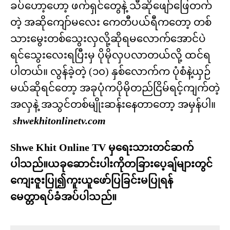
ခပ်ဟော့ဟော့ ဖက်ရှင်တွေနဲ့ သီဆိုဖျော်ဖြေတက်
တဲ့ အဆိုကျော်မလေး ကေတီပယ်ရီကတော့ တစ်
သားမွေးတစ်သွေးလှလို့ဆိုရမလောက်အောင်ပဲ
ရင်သွေးလေးရပြီးမှ ပိုမိုလှပလာတယ်လို့ ထင်ရ
ပါတယ်။ လွန်ခဲ့တဲ့ (၁၀) နှစ်လောက်က ပုံစံနဲ့ယှဉ်
မယ်ဆိုရင်တော့ အခုပုံကပိုမိုတည်ငြိမ်ရင့်ကျက်တဲ့
အလှနဲ့ အသွင်တစ်မျိုးဆန်းနေတာတော့ အမှန်ပါ။
shwekhitonlinetv.com
Shwe Khit Online TV မှရေးသားတင်ဆက်
ပါသည်။ယခုဆောင်းပါးကိုတခြားပေ့ချ်များတွင်
ကျေးဇူးပြု၍ကူးယူဖော်ပြခြင်းမပြုရန်
မေတ္တာရပ်ခံအပ်ပါသည်။