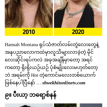
Hannah Montana ရုပ်သံဇာတ်လမ်းတွဲလေးတွေနဲ့
အနုပညာလောကထဲမှာလူသိများလာခဲ့တဲ့ မိုင်
လေးဆိုင်းရပ်ကလဲ အခုအချိန်မှာတော့ အရင်
ကတော့ ရိုးရိုးယဉ်ယဉ် ပုံစံမျိုးလေးမဟုတ်တော့
ဘဲ အရမ်းကို Hot တဲ့ကောင်မလေးတစ်ယောက်
ဖြစ်နေပါပြီနော် …
shwekhitonlinetv.com
၉။ ပီးယာ့ ဘရော့စ်နန်