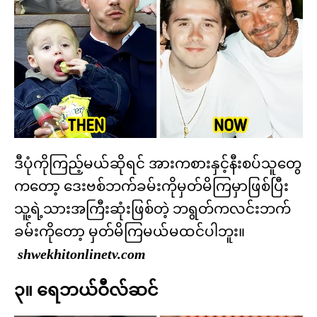
ဒီပုံကိုကြည့်မယ်ဆိုရင် အားကစားနှင့်နီးစပ်သူတွေ
ကတော့ ဒေးဗစ်ဘက်ခမ်းကိုမှတ်မိကြမှာဖြစ်ပြီး
သူ့ရဲ့သားအကြီးဆုံးဖြစ်တဲ့ ဘရွတ်ကလင်းဘက်
ခမ်းကိုတော့ မှတ်မိကြမယ်မထင်ပါဘူး။
shwekhitonlinetv.com
၃။ ရေဘယ်ဝီလ်ဆင်