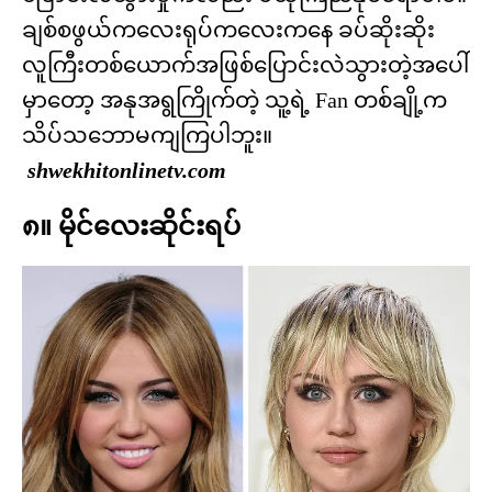
ချစ်စဖွယ်ကလေးရုပ်ကလေးကနေ ခပ်ဆိုးဆိုး
လူကြီးတစ်ယောက်အဖြစ်ပြောင်းလဲသွားတဲ့အပေါ်
မှာတော့ အနုအရွကြိုက်တဲ့ သူ့ရဲ့ Fan တစ်ချို့က
သိပ်သဘောမကျကြပါဘူး။
shwekhitonlinetv.com
၈။ မိုင်လေးဆိုင်းရပ်