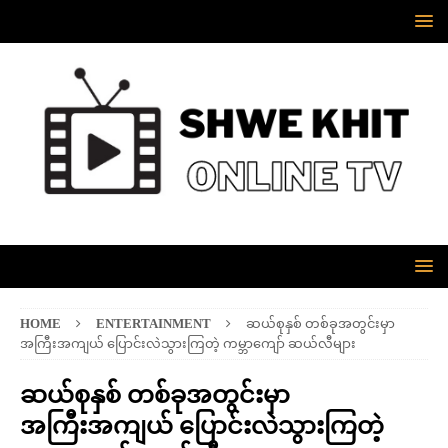
HOME
ENTERTAINMENT
ဆယ်စုနှစ် တစ်ခုအတွင်းမှာ
အကြီးအကျယ် ပြောင်းလဲသွားကြတဲ့ ကမ္ဘာကျော် ဆယ်လီများ
ဆယ်စုနှစ် တစ်ခုအတွင်းမှာ
အကြီးအကျယ် ပြောင်းလဲသွားကြတဲ့