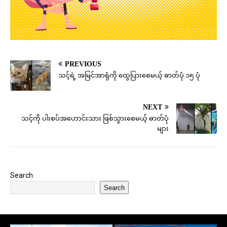
PREVIOUS
သင့်ရဲ့ အမြင်အာရုံကို ထွေပြားစေမယ့် ဓာတ်ပုံ ၁၅ ပုံ
NEXT
သင့်ကို ပါးစပ်အဟောင်းသား ဖြစ်သွားစေမယ့် ဓာတ်ပုံ
များ
Search
Search