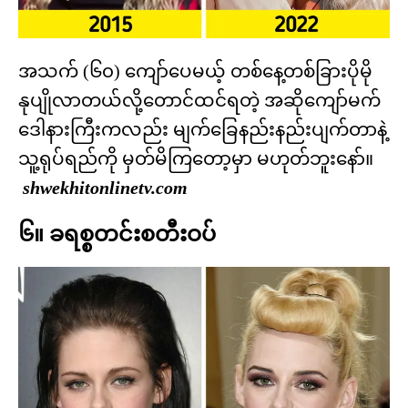
အသက် (၆၀) ကျော်ပေမယ့် တစ်နေ့တစ်ခြားပိုမို
နုပျိုလာတယ်လို့တောင်ထင်ရတဲ့ အဆိုကျော်မက်
ဒေါနားကြီးကလည်း မျက်ခြေနည်းနည်းပျက်တာနဲ့
သူ့ရုပ်ရည်ကို မှတ်မိကြတော့မှာ မဟုတ်ဘူးနော်။
shwekhitonlinetv.com
၆။ ခရစ္စတင်းစတီးဝပ်