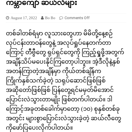
ကမ္ဘာကျော် ဆယ်လီများ
August 17, 2022
Bo Bo
Comments Off
တစ်ခါတစ်ရံမှာ လူသားတွေဟာ မိမိတို့နေ့စဉ်
လုပ်ငန်းတာဝန်တွေနဲ့ အလုပ်ရှုပ်နေတက်တာ
ကြောင့် တီဗွီတွေ ရုပ်ရှင်တွေကို ကြည့်ရှုဖို့အတွက်
အချိန်သိပ်မပေးနိုင်ကြတော့ပါဘူး။ အဲ့ဒီလိုနဲ့နှစ်
အတန်ကြာတဲ့အချိန်မှာ ကိုယ်တစ်ချိန်က
ကြိုက်နှစ်သက်ခဲ့တဲ့ သရုပ်ဆောင်ဖြစ်ဖြစ်
အဆိုတော်ဖြစ်ဖြစ် ပြန်တွေ့ရင်မမှတ်မိအောင်
ပြောင်းလဲသွားတာမျိုး ဖြစ်တက်ပါတယ်။ ဒါ
ကြောင့်အခုတစ်ခေါက်မှာတော့ (၁၀) စုနှစ်တစ်ခု
အတွင်း များစွာပြောင်းလဲသွားခဲ့တဲ့ ဆယ်လီတွေ
ကိုဖော်ပြပေးလိုက်ပါတယ်။