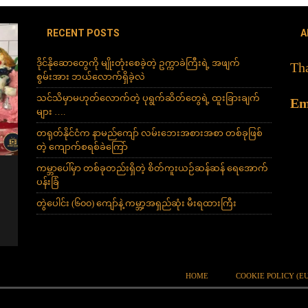
ကို မျိုးတုံးစေခဲ့တဲ့ ဥက္ကာခဲကြီးရဲ့ အဖျက်စွမ်းအား ဘယ်လောက်ရှိခဲ့လဲ
RECENT POSTS
A
ဒိုင်နိုဆောတွေကို မျိုးတုံးစေခဲ့တဲ့ ဥက္ကာခဲကြီးရဲ့ အဖျက်
Tha
စွမ်းအား ဘယ်လောက်ရှိခဲ့လဲ
သင်သိမှာမဟုတ်လောက်တဲ့ ပုရွက်ဆိတ်တွေရဲ့ ထူးခြားချက်
Em
များ ….
တရုတ်နိုင်ငံက နာမည်ကျော် လမ်းဘေးအစားအစာ တစ်ခုဖြစ်
တဲ့ ကျောက်စရစ်ခဲကြော်
ကမ္ဘာပေါ်မှာ တစ်ခုတည်းရှိတဲ့ စိတ်ကူးယဉ်ဆန်ဆန် ရေအောက်
မီးဖိုချောင်နဲ့ ခပ်ဝေးဝေးနေသင့်
ပန်းခြံ
သူများ
တွဲပေါင်း (၆၀၀) ကျော်နဲ့ ကမ္ဘာ့အရှည်ဆုံး မီးရထားကြီး
လောကမှာတစ်ချို့လူတွေဟာ
[...]
HOME
COOKIE POLICY (EU