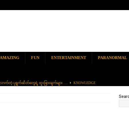
AMAZING
FUN
ENTERTAINMENT
PARANORMAL
ာက်တဲ့ ပုရွက်ဆိတ်တွေရဲ့ ထူးခြားချက်များ ….
KNOWLEDGE
ာမည်ကျော် လမ်းဘေးအစားအစာ တစ်ခုဖြစ်တဲ့ ကျောက်စရစ်ခဲကြော်
Sear
ှာ တစ်ခုတည်းရှိတဲ့ စိတ်ကူးယဉ်ဆန်ဆန် ရေအောက်ပန်းခြံ
AMAZING
၆၀၀) ကျော်နဲ့ ကမ္ဘာ့အရှည်ဆုံး မီးရထားကြီး
KNOWLEDGE