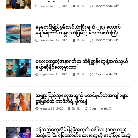
November 28, 2023
Bo Bo
Comments Off
နေရောင်ခြည်စွမ်းအင်သုံးပြီး ရက် (၂၀) လောက်
မရပ်မနားဘဲ ကမ္ဘာပတ်ပြမယ့် လေသင်္ဘောကြီး
November 12, 2023
Bo Bo
Comments Off
မဝေးတော့တဲ့အနာဂတ်မှာ တိရိစ္ဆာန်တွေနဲ့ဆက်သွယ်
ပြောဆိုနိုင်တော့မှာလား
September 15, 2023
Bo Bo
Comments Off
အများပြည်သူတွေအတွက် မထင်မှတ်ဘဲအကျိုးများ
စွာဖြစ်ခဲ့တဲ့ ကာဒီဘီရဲ့ မိုက်ပျံ
August 11, 2023
Bo Bo
Comments Off
ပရိသတ်တွေအိမ်ပြန်ဖို့အတွက် ဒေါ်လာ (၁၀၀,၀၀၀)
အသုံးပြုပြီး မြေအောက်ရထားတွေကို အချိန်ပိုပြေးဆွဲ