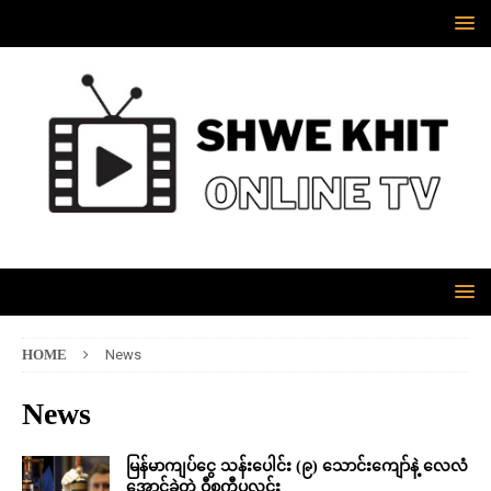
HOME
News
News
မြန်မာကျပ်ငွေ သန်းပေါင်း (၉) သောင်းကျော်နဲ့ လေလံ
အောင်ခဲ့တဲ့ ဝီစကီပုလင်း