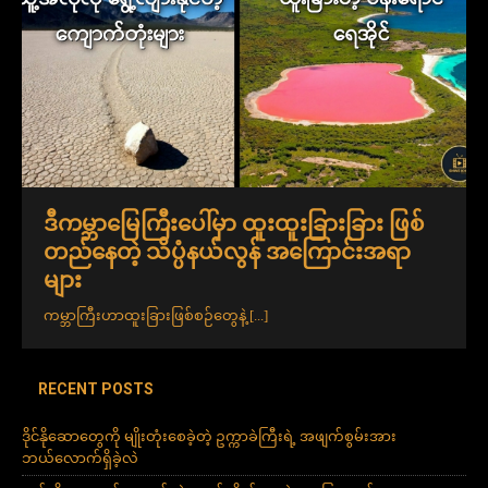
ဒီကမ္ဘာမြေကြီးပေါ်မှာ ထူးထူးခြားခြား ဖြစ်
တည်နေတဲ့ သိပ္ပံနယ်လွန် အကြောင်းအရာ
များ
ကမ္ဘာကြီးဟာထူးခြားဖြစ်စဉ်တွေနဲ့
[...]
RECENT POSTS
ဒိုင်နိုဆောတွေကို မျိုးတုံးစေခဲ့တဲ့ ဥက္ကာခဲကြီးရဲ့ အဖျက်စွမ်းအား
ဘယ်လောက်ရှိခဲ့လဲ