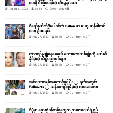
ပေးဖို့ စီစဉ်ပေးခဲ့တဲ့ ဘီယွန်းဆေး
August 11, 2023
Bo Bo
Comments Off
စီရော်နယ်လ်ဒိုမပါဝင်တဲ့ Ballon d’Or ဆု ဆန်ခါတင်
(၁၀) ဦးစာရင်း
July 27, 2023
Bo Bo
Comments Off
ထာဝစဉ်နုပျိုနေစေမယ့် ကော့တေးတစ်မျိုးကို ဖော်စပ်
နိုင်ခဲ့တဲ့ သိပ္ပံပညာရှင်များ
July 27, 2023
Bo Bo
Comments Off
အင်စတာဂရမ်အကောင့်ဖွင့်ပြီး (၂) ရက်အတွင်း
Followers (၂) သန်းကျော်ရရှိခဲ့တဲ့ ကလေးလေး
July 18, 2023
Bo Bo
Comments Off
ဒီပုံမှာ ဆေးရုံဝန်ထမ်းတွေက ကလေးငယ်ရဲ့ရုပ်