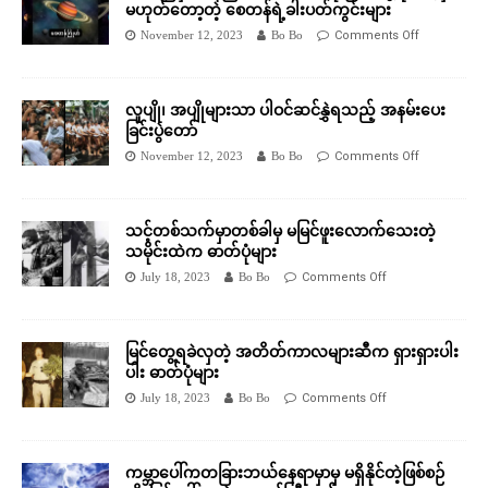
မဟုတ်တော့တဲ့ စေတန်ရဲ့ခါးပတ်ကွင်းများ
November 12, 2023
Bo Bo
Comments Off
လူပျို၊ အပျိုများသာ ပါဝင်ဆင်နွှဲရသည့် အနမ်းပေး
ခြင်းပွဲတော်
November 12, 2023
Bo Bo
Comments Off
သင့်တစ်သက်မှာတစ်ခါမှ မမြင်ဖူးလောက်သေးတဲ့
သမိုင်းထဲက ဓာတ်ပုံများ
July 18, 2023
Bo Bo
Comments Off
မြင်တွေ့ရခဲလှတဲ့ အတိတ်ကာလများဆီက ရှားရှားပါး
ပါး ဓာတ်ပုံများ
July 18, 2023
Bo Bo
Comments Off
ကမ္ဘာပေါ်ကတခြားဘယ်နေရာမှာမှ မရှိနိုင်တဲ့ဖြစ်စဉ်