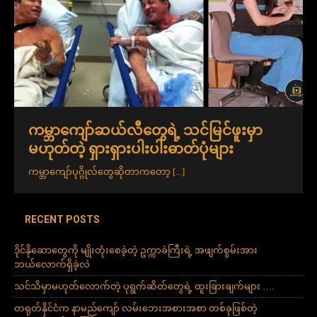
ကမ္ဘာကျော်ဆယ်လီတွေရဲ့ သင်မြင်ဖူးမှာ
မဟုတ်တဲ့ ရှားရှားပါးပါးဓာတ်ပုံများ
ကမ္ဘာကျော်ပုဂ္ဂိုလ်တွေဆိုတာကတော့
[...]
RECENT POSTS
ဒိုင်နိုဆောတွေကို မျိုးတုံးစေခဲ့တဲ့ ဥက္ကာခဲကြီးရဲ့ အဖျက်စွမ်းအား
ဘယ်လောက်ရှိခဲ့လဲ
သင်သိမှာမဟုတ်လောက်တဲ့ ပုရွက်ဆိတ်တွေရဲ့ ထူးခြားချက်များ ….
တရုတ်နိုင်ငံက နာမည်ကျော် လမ်းဘေးအစားအစာ တစ်ခုဖြစ်တဲ့