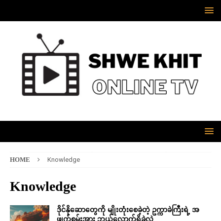
HOME
Knowledge
Knowledge
ဒိုင်နိုဆောတွေကို မျိုးတုံးစေခဲ့တဲ့ ဥက္ကာခဲကြီးရဲ့ အ
ဖျက်စွမ်းအား ဘယ်လောက်ရှိခဲ့လဲ