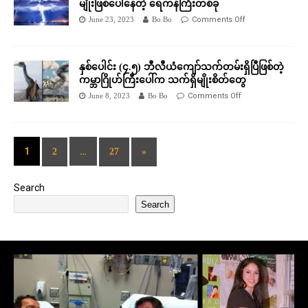
မျိုးဖြစ်ပေါ်နေတဲ့ ရေကန်ကြီးတစ်ခု
June 23, 2023
Bo Bo
Comments Off
နှစ်ပေါင်း (၄.၅) ဘီလီယံကျော်သက်တမ်းရှိပြီဖြစ်တဲ့
ကမ္ဘာဂြိုဟ်ကြီးပေါ်က သက်ရှိမျိုးစိတ်တွေ
June 8, 2023
Bo Bo
Comments Off
1
…
2
27
»
Search
Search