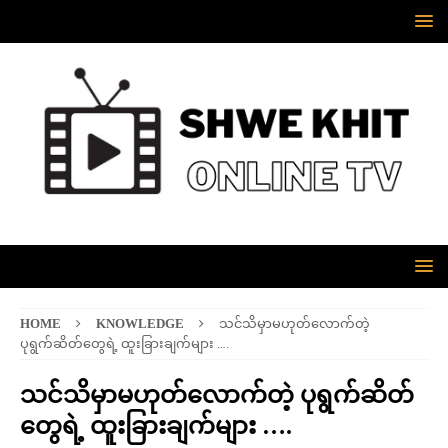
HOME
KNOWLEDGE
သင်သိမှာမဟုတ်လောက်တဲ့
ပုရွက်ဆိတ်တွေရဲ့ ထူးခြားချက်များ ….
သင်သိမှာမဟုတ်လောက်တဲ့ ပုရွက်ဆိတ်
တွေရဲ့ ထူးခြားချက်များ ….