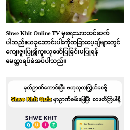
Shwe Khit Online TV မှရေးသားတင်ဆက်
ပါသည်။ယခုဆောင်းပါးကိုတခြားပေ့ချ်များတွင်
ကျေးဇူးပြု၍ကူးယူဖော်ပြခြင်းမပြုရန်
မေတ္တာရပ်ခံအပ်ပါသည်။