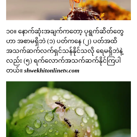
၁၀။ နောက်ဆုံးအချက်ကတော့ ပုရွက်ဆိတ်တွေ
ဟာ အစာမရှိဘဲ (၁) ပတ်ကနေ (၂) ပတ်အထိ
အသက်ဆက်လက်ရှင်သန်နိုင်သလို ရေမရှိဘဲနဲ့
လည်း (၅) ရက်လောက်အသက်ဆက်နိုင်ကြပါ
တယ်။
shwekhitonlinetv.com