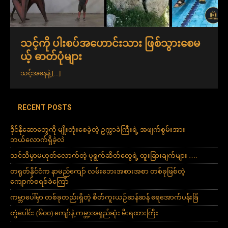
သင့်ကို ပါးစပ်အဟောင်းသား ဖြစ်သွားစေမ
ယ့် ဓာတ်ပုံများ
သင့်အနေနဲ့
[...]
RECENT POSTS
ဒိုင်နိုဆောတွေကို မျိုးတုံးစေခဲ့တဲ့ ဥက္ကာခဲကြီးရဲ့ အဖျက်စွမ်းအား
ဘယ်လောက်ရှိခဲ့လဲ
သင်သိမှာမဟုတ်လောက်တဲ့ ပုရွက်ဆိတ်တွေရဲ့ ထူးခြားချက်များ ….
တရုတ်နိုင်ငံက နာမည်ကျော် လမ်းဘေးအစားအစာ တစ်ခုဖြစ်တဲ့
ကျောက်စရစ်ခဲကြော်
ကမ္ဘာပေါ်မှာ တစ်ခုတည်းရှိတဲ့ စိတ်ကူးယဉ်ဆန်ဆန် ရေအောက်ပန်းခြံ
တွဲပေါင်း (၆၀၀) ကျော်နဲ့ ကမ္ဘာ့အရှည်ဆုံး မီးရထားကြီး