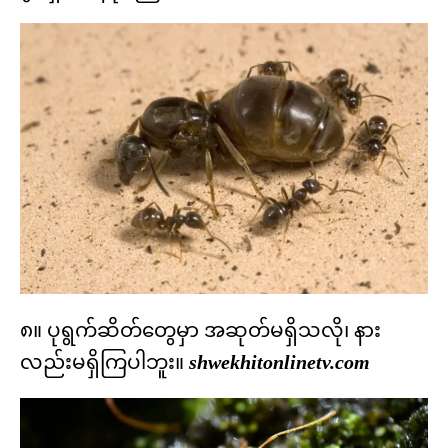
၈။ ပုရွက်ဆိတ်တွေမှာ အဆုတ်မရှိသလို၊ နား
လည်းမရှိကြပါဘူး။
shwekhitonlinetv.com