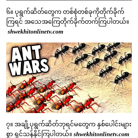
၆။ ပုရွက်ဆိတ်တွေက တစ်စုံတစ်ခုကိုတိုက်ခိုက်
ကြရင် အသေအကြေတိုက်ခိုက်တက်ကြပါတယ်။
shwekhitonlinetv.com
၇။ အချို့ပုရွက်ဆိတ်ဘုရင်မတွေက နှစ်ပေါင်းများ
စွာ ရှင်သန်နိုင်ကြပါတယ်။
shwekhitonlinetv.com