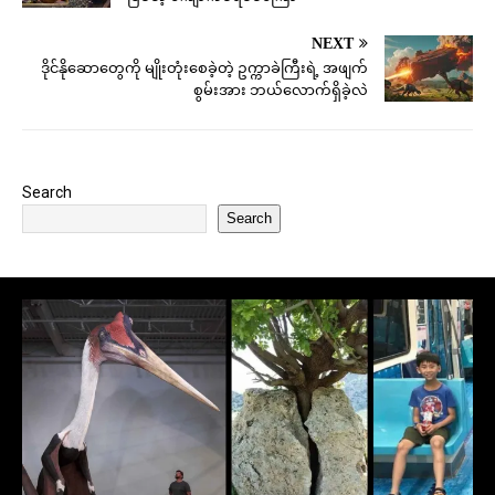
NEXT
ဒိုင်နိုဆောတွေကို မျိုးတုံးစေခဲ့တဲ့ ဥက္ကာခဲကြီးရဲ့ အဖျက်
စွမ်းအား ဘယ်လောက်ရှိခဲ့လဲ
Search
Search