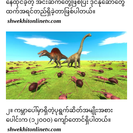
နေထိုင်ခဲ့တဲ့ အင်းဆက်တွေဖြစ်ပြီး ဒိုင်နိုဆောတွေ
ထက်အရင်တည်ရှိခဲ့တာဖြစ်ပါတယ်။
shwekhitonlinetv.com
၂။ ကမ္ဘာပေါ်မှာရှိတဲ့ပုရွက်ဆိတ်အမျိုးအစား
ပေါင်းက (၁၂၀၀၀) ကျော်တောင်ရှိပါတယ်။
shwekhitonlinetv.com