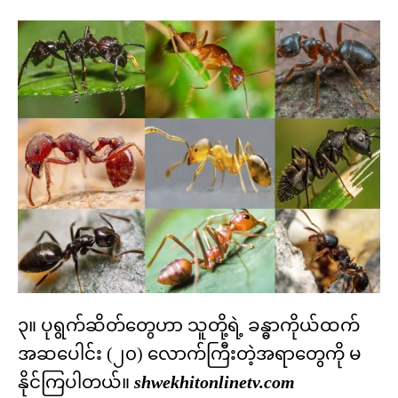
၃။ ပုရွက်ဆိတ်တွေဟာ သူတို့ရဲ့ ခန္ဓာကိုယ်ထက်
အဆပေါင်း (၂၀) လောက်ကြီးတဲ့အရာတွေကို မ
နိုင်ကြပါတယ်။
shwekhitonlinetv.com