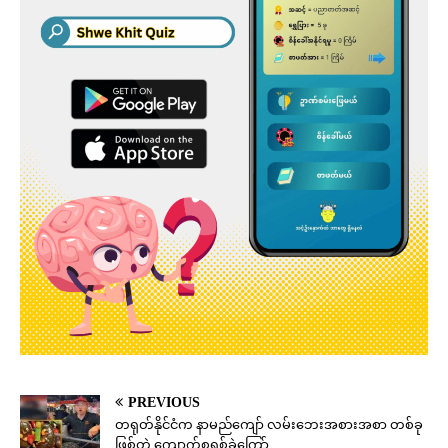
PREVIOUS
တရုတ်နိုင်ငံက နာမည်ကျော် လမ်းဘေးအစားအစာ တစ်ခု
ဖြစ်တဲ့ ကျောက်စရစ်ခဲကြော်