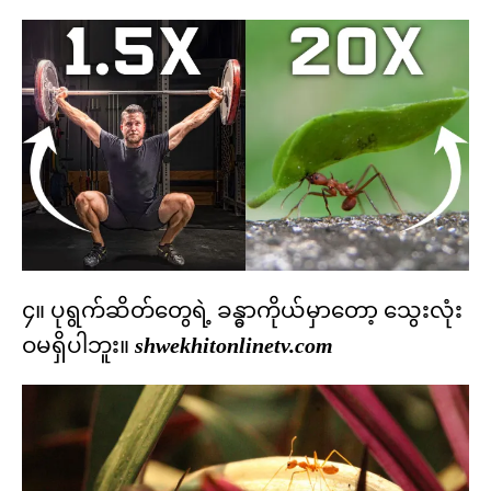
၄။ ပုရွက်ဆိတ်တွေရဲ့ ခန္ဓာကိုယ်မှာတော့ သွေးလုံး
ဝမရှိပါဘူး။
shwekhitonlinetv.com