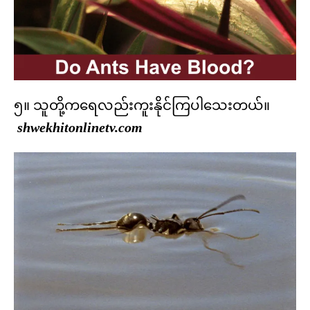
၅။ သူတို့ကရေလည်းကူးနိုင်ကြပါသေးတယ်။
shwekhitonlinetv.com