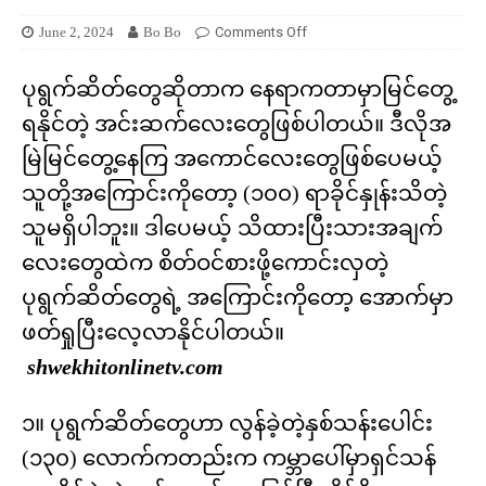
June 2, 2024
Bo Bo
Comments Off
ပုရွက်ဆိတ်တွေဆိုတာက နေရာကတာမှာမြင်တွေ့
ရနိုင်တဲ့ အင်းဆက်လေးတွေဖြစ်ပါတယ်။ ဒီလိုအ
မြဲမြင်တွေ့နေကြ အကောင်လေးတွေဖြစ်ပေမယ့်
သူတို့အကြောင်းကိုတော့ (၁၀၀) ရာခိုင်နှုန်းသိတဲ့
သူမရှိပါဘူး။ ဒါပေမယ့် သိထားပြီးသားအချက်
လေးတွေထဲက စိတ်ဝင်စားဖို့ကောင်းလှတဲ့
ပုရွက်ဆိတ်တွေရဲ့ အကြောင်းကိုတော့ အောက်မှာ
ဖတ်ရှုပြီးလေ့လာနိုင်ပါတယ်။
shwekhitonlinetv.com
၁။ ပုရွက်ဆိတ်တွေဟာ လွန်ခဲ့တဲ့နှစ်သန်းပေါင်း
(၁၃၀) လောက်ကတည်းက ကမ္ဘာပေါ်မှာရှင်သန်