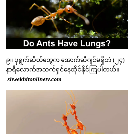
၉။ ပုရွက်ဆိတ်တွေက အောက်ဆီဂျင်မရှိဘဲ (၂၄)
နာရီလောက်အသက်ရှင်နေထိုင်နိုင်ကြပါတယ်။
shwekhitonlinetv.com