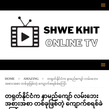
HOME
AMAZING
တရုတ်နိုင်ငံက နာမည်ကျော် လမ်းဘေး
အစားအစာ တစ်ခုဖြစ်တဲ့ ကျောက်စရစ်ခဲကြော်
တရုတ်နိုင်ငံက နာမည်ကျော် လမ်းဘေး
အစားအစာ တစ်ခုဖြစ်တဲ့ ကျောက်စရစ်ခဲ