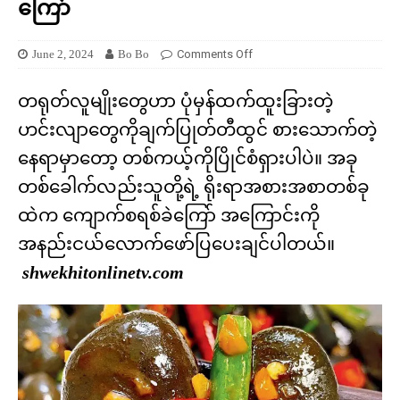
ကြော်
June 2, 2024
Bo Bo
Comments Off
တရုတ်လူမျိုးတွေဟာ ပုံမှန်ထက်ထူးခြားတဲ့
ဟင်းလျာတွေကိုချက်ပြုတ်တီထွင် စားသောက်တဲ့
နေရာမှာတော့ တစ်ကယ့်ကိုပြိုင်စံရှားပါပဲ။ အခု
တစ်ခေါက်လည်းသူတို့ရဲ့ ရိုးရာအစားအစာတစ်ခု
ထဲက ကျောက်စရစ်ခဲကြော် အကြောင်းကို
အနည်းငယ်လောက်ဖော်ပြပေးချင်ပါတယ်။
shwekhitonlinetv.com