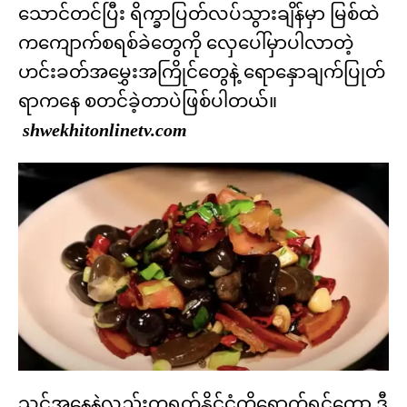
သောင်တင်ပြီး ရိက္ခာပြတ်လပ်သွားချိန်မှာ မြစ်ထဲ
ကကျောက်စရစ်ခဲတွေကို လှေပေါ်မှာပါလာတဲ့
ဟင်းခတ်အမွှေးအကြိုင်တွေနဲ့ ရောနှောချက်ပြုတ်
ရာကနေ စတင်ခဲ့တာပဲဖြစ်ပါတယ်။
shwekhitonlinetv.com
သင့်အနေနဲ့လည်းတရုတ်နိုင်ငံကိုရောက်ရင်တော့ ဒီ