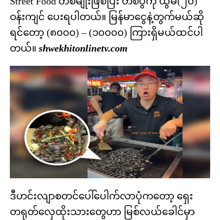
Street Food တစ်မျိုးဖြစ်ပြီး တစ်ပွဲကို ယွမ်(၂၀)
ဝန်းကျင် ပေးရပါတယ်။ မြန်မာငွေနဲ့တွက်မယ်ဆို
ရင်တော့ (၈၀၀၀) – (၁၀၀၀၀) ကြားရှိမယ်ထင်ပါ
တယ်။
shwekhitonlinetv.com
ဒီဟင်းလျာစတင်ပေါ်ပေါက်လာပုံကတော့ ရှေး
တရုတ်လှေထိုးသားတွေဟာ မြစ်လယ်ခေါင်မှာ