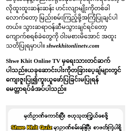
လိုထူးထူးဆန်းဆန်း ဟင်းလျာမျိုးကိုတစ်ခါ
လောက်တော့ မြည်းစမ်းကြည့်ဖို့အကြံပြုချင်ပါ
တယ်။ သွားဆရာဝန်ဆီမသွားချင်ရင်တော့
ကျောက်စရစ်ခဲတွေကို ဝါးမစားမိအောင် အထူး
သတိပြုရမှာပါ။
shwekhitonlinetv.com
Shwe Khit Online TV မှရေးသားတင်ဆက်
ပါသည်။ယခုဆောင်းပါးကိုတခြားပေ့ချ်များတွင်
ကျေးဇူးပြု၍ကူးယူဖော်ပြခြင်းမပြုရန်
မေတ္တာရပ်ခံအပ်ပါသည်။