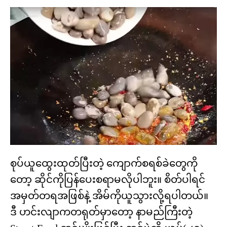
စုပ်ယူထွေးထုတ်ပြီးတဲ့ ကျောက်စရစ်ခဲတွေကို
တော့ ဆိုင်ကိုပြန်ပေးစရာမလိုပါဘူး။ စိတ်ပါရင်
အမှတ်တရအဖြစ်နဲ့ အိမ်ကိုယူသွားလို့ရပါတယ်။
ဒီ ဟင်းလျာကတရုတ်မှာတော့ နာမည်ကြီးတဲ့