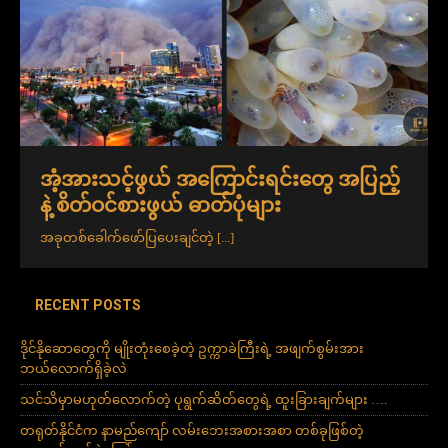
အံ့အားသင့်ဖွယ် အကြောင်းရင်းတွေ အပြည့်
နဲ့ စိတ်ဝင်စားဖွယ် ဓာတ်ပုံများ
အခုတစ်ခေါက်ဖော်ပြပေးချင်တဲ့
[...]
RECENT POSTS
ဒိုင်နိုဆောတွေကို မျိုးတုံးစေခဲ့တဲ့ ဥက္ကာခဲကြီးရဲ့ အဖျက်စွမ်းအား
ဘယ်လောက်ရှိခဲ့လဲ
သင်သိမှာမဟုတ်လောက်တဲ့ ပုရွက်ဆိတ်တွေရဲ့ ထူးခြားချက်များ ….
တရုတ်နိုင်ငံက နာမည်ကျော် လမ်းဘေးအစားအစာ တစ်ခုဖြစ်တဲ့