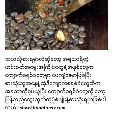
ဘယ်လိုစားရမှာလဲဆိုတော့ အရသာရှိတဲ့
ဟင်းခတ်အမွှေးအကြိုင်တွေနဲ့ အနှစ်တွေက
ကျောက်စရစ်ခဲတွေမှာ ပေကျံနေမှာဖြစ်ပြီး
စားသုံးသူအနေနဲ့ အဲ့ဒီကျောက်စရစ်ခဲတွေဆီက
အရသာကိုစုပ်ယူပြီး ကျောက်စရစ်ခဲတွေကို တော့
ပြန်လည်ထွေးထုတ်တဲ့ပုံစံမျိုးနဲ့စားသုံးရမှာဖြစ်ပါ
တယ်။
shwekhitonlinetv.com