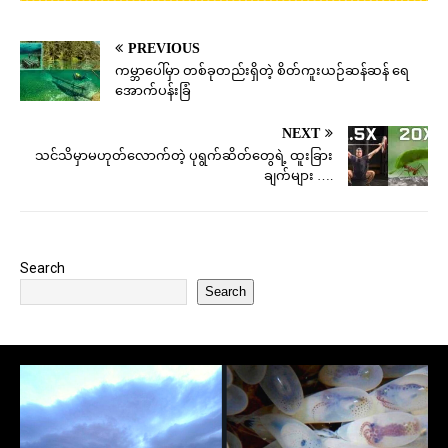
PREVIOUS
ကမ္ဘာပေါ်မှာ တစ်ခုတည်းရှိတဲ့ စိတ်ကူးယဉ်ဆန်ဆန် ရေ
အောက်ပန်းခြံ
NEXT
သင်သိမှာမဟုတ်လောက်တဲ့ ပုရွက်ဆိတ်တွေရဲ့ ထူးခြား
ချက်များ ….
Search
Search