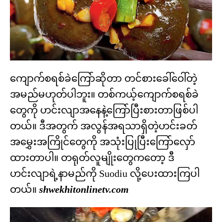
ကျောက်စရစ်ခဲကြော်ဆိုတာ တင်စားခေါ်ဝေါ်တဲ့
အမည်မဟုတ်ပါဘူး။ တစ်ကယ့်ကျောက်စရစ်ခဲ
တွေကို ဟင်းလျာအနေနဲ့ကြော်ပြီးစားတာဖြစ်ပါ
တယ်။ ဒီအတွက် အလွန်အရသာရှိတဲ့ဟင်းခတ်
အမွှေးအကြိုင်တွေကို အသုံးပြုပြီးကြော်လှော်
ထားတာပါ။ တရုတ်လူမျိုးတွေကတော့ ဒီ
ဟင်းလျာရဲ့နာမည်ကို Suodiu လို့ပေးထားကြပါ
တယ်။
shwekhitonlinetv.com