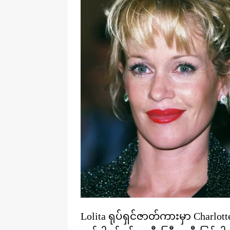
Lolita ရုပ်ရှင်ဇာတ်ကားမှာ Charl