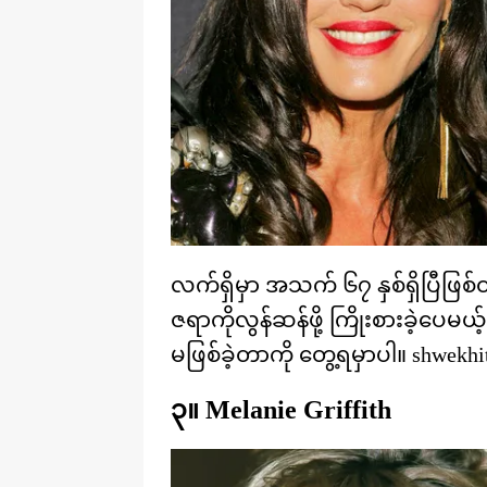
လက်ရှိမှာ အသက် ၆၇ နှစ်ရှိပြီဖြ
ဇရာကိုလွန်ဆန်ဖို့ ကြိုးစားခဲ့
မဖြစ်ခဲ့တာကို တွေ့ရမှာပါ။ shwekhi
၃။ Melanie Griffith