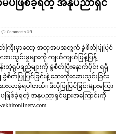
လှမပဖြစ်ခဲ့ရတဲ့ အနုပညာရှင်
ကို မျိုးတုံးစေခဲ့တဲ့ ဥက္ကာခဲကြီးရဲ့ အဖျက်စွမ်းအား ဘယ်လောက်ရှိခဲ့လဲ
Comments Off
်ကြီးမှာတော့ အလှအပအတွက် ခွဲစိတ်ပြုပြင်
း ဆေးသွင်းမှုများကို ကျယ်ကျယ်ပြန့်ပြန့်
ုပ်ရည်များကို ခွဲစိတ်ပြီးနောက်ပိုင်း ရရှိ
ခွဲစိတ်ပြုပြင်ခြင်းနဲ့ ဆေးထိုးဆေးသွင်းခြင်း
ခံစားလာခဲ့ရပါတယ်။ ဒီလိုပြုပြင်ခြင်းများကြော
ှမပဖြစ်ခဲ့ရတဲ့ အနုပညာရှင်များအကြောင်းကို
khitonlinetv.com