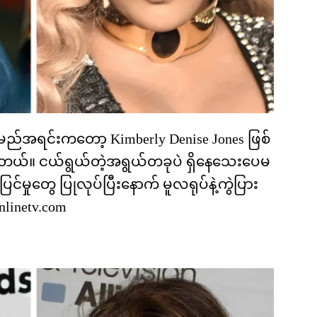
့နာမည်အရင်းကတော့ Kimberly Denise Jones ဖြစ်
ပါတယ်။ ငယ်ရွယ်တဲ့အရွယ်တခုပဲ ရှိနေသေးပေမ
ြင်မှုတွေ ပြုလုပ်ပြီးနောက် မူလရုပ်နဲ့ကွဲပြား
onlinetv.com