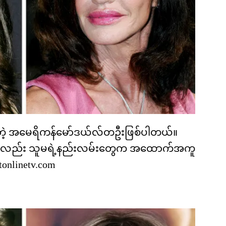
စ်တဲ့ အမေရိကန်မော်ဒယ်လ်တဦးဖြစ်ပါတယ်။
ပေမယ့်လည်း သူမရဲ့နည်းလမ်းတွေက အထောက်အကူ
tonlinetv.com