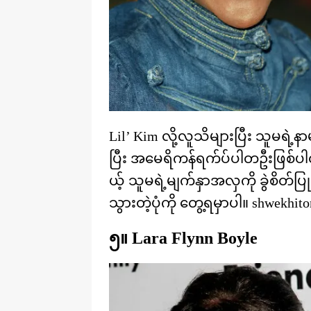
Lil’ Kim လို့လူသိများပြီး သူမရဲ
ပြီး အမေရိကန်ရက်ပ်ပါတဦးဖြစ်
ယ့် သူမရဲ့မျက်နှာအလှကို ခွဲစိတ်ပြုပ
သွားတဲ့ပုံကို တွေ့ရမှာပါ။ shwekhit
၅။ Lara Flynn Boyle