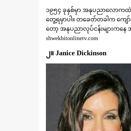
၁၉၅၄ ခုနှစ်မှာ အနုပညာလောကထဲကို 
တွေ့ရမှာပါ။ တခေတ်တခါက ကျော်ကြား
တော့ အနုပညာလုပ်ငန်းများကနေ အန
shwekhitonlinetv.com
၂။ Janice Dickinson