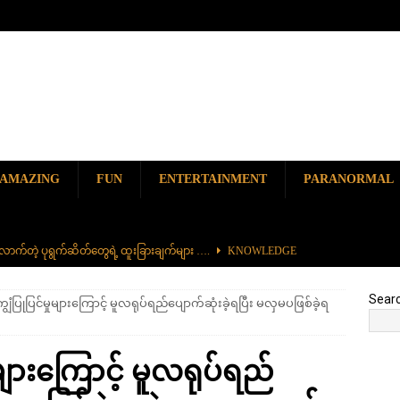
AMAZING
FUN
ENTERTAINMENT
PARANORMAL
ာက်တဲ့ ပုရွက်ဆိတ်တွေရဲ့ ထူးခြားချက်များ ….
KNOWLEDGE
ာမည်ကျော် လမ်းဘေးအစားအစာ တစ်ခုဖြစ်တဲ့ ကျောက်စရစ်ခဲကြော်
Sear
ံပြုပြင်မှုများကြောင့် မူလရုပ်ရည်ပျောက်ဆုံးခဲ့ရပြီး မလှမပဖြစ်ခဲ့ရ
ှာ တစ်ခုတည်းရှိတဲ့ စိတ်ကူးယဉ်ဆန်ဆန် ရေအောက်ပန်းခြံ
AMAZING
များကြောင့် မူလရုပ်ရည်
၆၀၀) ကျော်နဲ့ ကမ္ဘာ့အရှည်ဆုံး မီးရထားကြီး
KNOWLEDGE