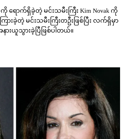
ရောက်ရှိခဲ့တဲ့ မင်းသမီးကြီး Kim Novak ကို
ခဲ့တဲ့ မင်းသမီးကြီးတဦးဖြစ်ပြီး လက်ရှိမှာ
ားယူသွားခဲ့ပြီဖြစ်ပါတယ်။