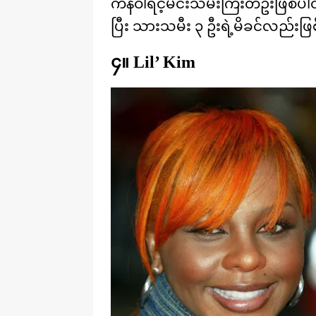
ကန်ဝါရင့်မင်းသမီးကြီးတဦးဖြစ်ပါ
ပြီး သားသမီး ၃ ဦးရဲ့မိခင်လည်းဖ
၄။ Lil’ Kim