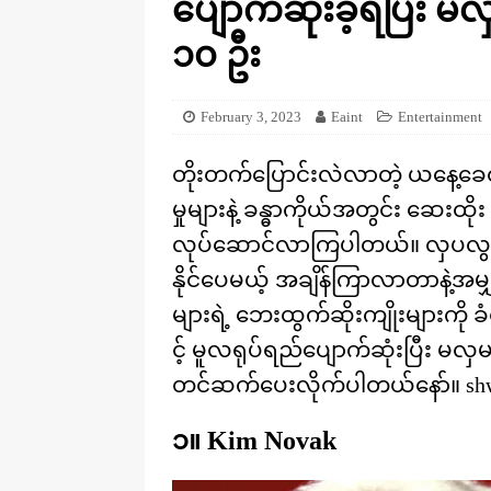
ပျောက်ဆုံးခဲ့ရပြီး မ
[ August 20, 2025 ]
ဒိုင်နိုဆောတွေ
KNOWLEDGE
၁၀ ဦး
February 3, 2023
Eaint
Entertainment
တိုးတက်ပြောင်းလဲလာတဲ့ ယနေ့ခေတ
မှုများနဲ့ ခန္ဓာကိုယ်အတွင်း ဆေးထို
လုပ်ဆောင်လာကြပါတယ်။ လှပလွန်းတဲ့ရ
နိုင်ပေမယ့် အချိန်ကြာလာတာနဲ့အမျှ 
များရဲ့ ဘေးထွက်ဆိုးကျိုးများကို 
င့် မူလရုပ်ရည်ပျောက်ဆုံးပြီး မလ
တင်ဆက်ပေးလိုက်ပါတယ်နော်။ shwe
၁။ Kim Novak