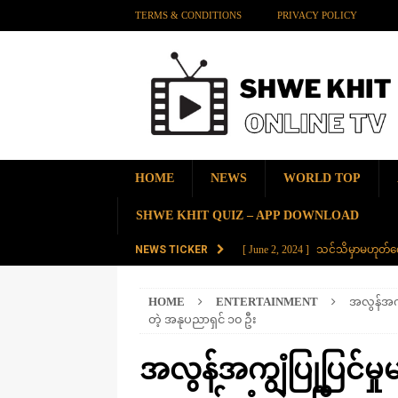
TERMS & CONDITIONS
PRIVACY POLICY
HOME
NEWS
WORLD TOP
SHWE KHIT QUIZ – APP DOWNLOAD
NEWS TICKER
[ June 2, 2024 ]
သင်သိမှာမဟုတ်လေ
[ June 2, 2024 ]
တရုတ်နိုင်ငံက န
HOME
ENTERTAINMENT
အလွန်အကျွ
AMAZING
တဲ့ အနုပညာရှင် ၁၀ ဦး
[ November 28, 2023 ]
ကမ္ဘာပေါ်မ
အလွန်အကျွံပြုပြင်မှု
[ November 28, 2023 ]
တွဲပေါင်း (