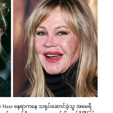
otte Haze နေရာကနေ သရုပ်ဆောင်ခဲ့သူ အမေရိ