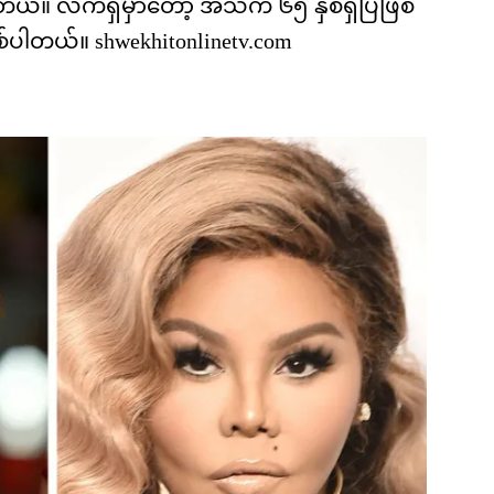
တယ်။ လက်ရှိမှာတော့ အသက် ၆၅ နှစ်ရှိပြီဖြစ်
ြစ်ပါတယ်။ shwekhitonlinetv.com