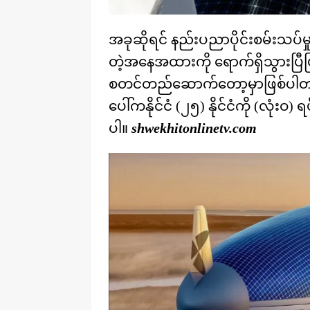
အခုဆိုရင် နည်းပညာပိုင်းစမ်းသပ်
တဲ့အနေအထားကို ရောက်ရှိသွားပြီဖြ
စတင်တည်ဆောက်တော့မှာဖြစ်ပါတယ်။ 
ပေါ်ကနိုင်ငံ (၂၅) နိုင်ငံကို (လုံး
ပါ။
shwekhitonlinetv.com