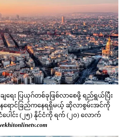
့ချရေး ပြယုဂ်တစ်ခုဖြစ်လာစေဖို့ ရည်ရွယ်ပြီး
နေရောင်ခြည်ကနေရရှိမယ့် ဆိုလာစွမ်းအင်ကို
ံပေါင်း (၂၅) နိုင်ငံကို ရက် (၂၀) လောက်
wekhitonlinetv.com