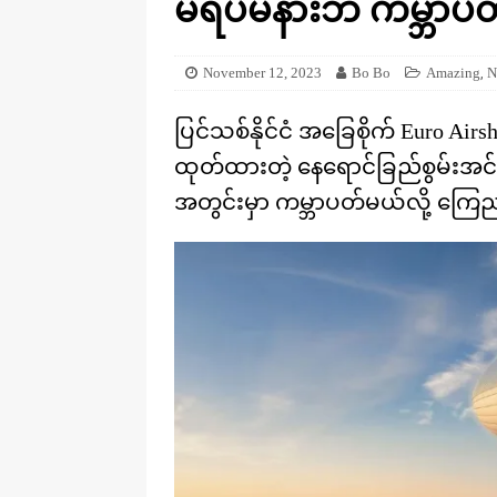
မရပ်မနားဘဲ ကမ္ဘာပတ
[ August 20, 2025 ]
ဒိုင်နိုဆောတွေ
KNOWLEDGE
November 12, 2023
Bo Bo
Amazing
,
N
ပြင်သစ်နိုင်ငံ အခြေစိုက် Euro Air
ထုတ်ထားတဲ့ နေရောင်ခြည်စွမ်းအင်
အတွင်းမှာ ကမ္ဘာပတ်မယ်လို့ ကြ