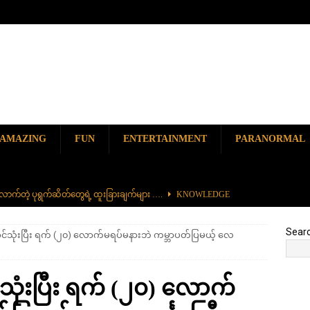
AMAZING
FUN
ENTERTAINMENT
PARANORMAL
ာက်တဲ့ ပုရွက်ဆိတ်တွေရဲ့ ထူးခြားချက်များ ….
KNOWLEDGE
ာမည်ကျော် လမ်းဘေးအစားအစာ တစ်ခုဖြစ်တဲ့ ကျောက်စရစ်ခဲကြော်
Sear
အင်သုံးပြီး ရက် (၂၀) လောက်မရပ်မနားဘဲ ကမ္ဘာပတ်ပြမယ့် လေ
ှာ တစ်ခုတည်းရှိတဲ့ စိတ်ကူးယဉ်ဆန်ဆန် ရေအောက်ပန်းခြံ
AMAZING
သုံးပြီး ရက် (၂၀) လောက်
၆၀၀) ကျော်နဲ့ ကမ္ဘာ့အရှည်ဆုံး မီးရထားကြီး
KNOWLEDGE