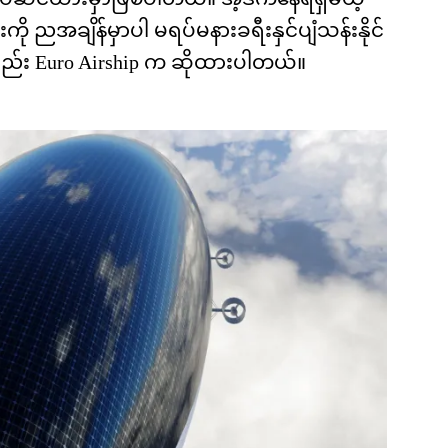
ု ညအချိန်မှာပါ မရပ်မနားခရီးနှင်ပျံသန်းနိုင်
့လည်း Euro Airship က ဆိုထားပါတယ်။