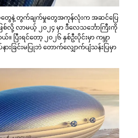
မှုတွေနဲ့ တွက်ချက်မှုတွေအကုန်လုံးက အဆင်ပြေ
စ်လို့ လာမယ့် ၂၀၂၄ မှာ ဒီလေသင်္ဘောကြီးကို
ပြီးရင်တော့ ၂၀၂၆ နှစ်ဦးပိုင်းမှာ ကမ္ဘာ
ဝ) ရပ်နားခြင်းမပြုဘဲ တောက်လျှောက်ပျံသန်းပြမှာ