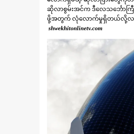
ဆိုလာစွမ်းအင်က ဒီလေသင်္ဘောကြီးကိ
ဖို့အတွက် လုံလောက်မှုရှိတယ်လို
shwekhitonlinetv.com