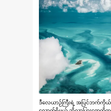
ဒီလေယာဉ်ကြီးရဲ့ အပြင်ဘက်ကိုယ်ထ
လောက်ရှိမယ့် ဆိုလာပြားတွေကိုတ