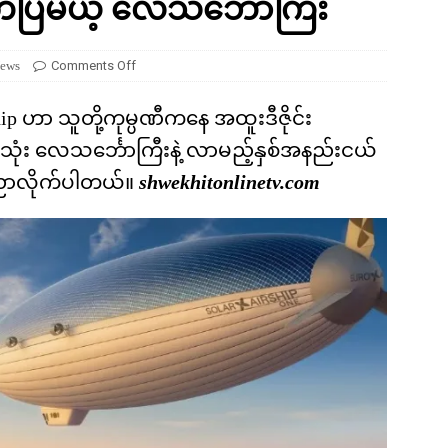
်ပြမယ့် လေသင်္ဘောကြီး
ကို မျိုးတုံးစေခဲ့တဲ့ ဥက္ကာခဲကြီးရဲ့ အဖျက်စွမ်းအား ဘယ်လောက်ရှိခဲ့လဲ
ews
Comments Off
ship ဟာ သူတို့ကုမ္ပဏီကနေ အထူးဒီဇိုင်း
သုံး လေသင်္ဘောကြီးနဲ့ လာမည့်နှစ်အနည်းငယ်
ေညာလိုက်ပါတယ်။
shwekhitonlinetv.com