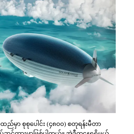
ည်မှာ စုစုပေါင်း (၄၈၀၀) စတုရန်းမီတာ
ပ်ဆင်ထားမှာဖြစ်ပါတယ်။ အဲ့ဒီကနေရရှိမယ့်