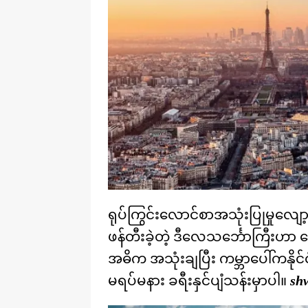
ရုပ်ကြွင်းလောင်စာအသုံးပြုမှုလျော
ဖန်တီးခဲ့တဲ့ ဒီလေသင်္ဘောကြီးဟာ 
အဓိက အသုံးချပြီး ကမ္ဘာပေါ်ကနိုင်င
မရပ်မနား ခရီးနှင်ပျံသန်းမှာပါ။
sh