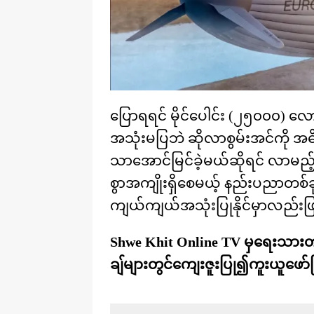
ပြောရရင် မိုင်ပေါင်း (၂၅၀၀၀) လော
အသုံးမပြဘဲ ဆိုလာစွမ်းအင်ကို အဓိ
သာအောင်မြင်ခဲ့မယ်ဆိုရင် လာမည
စွာအကျိုးရှိစေမယ့် နည်းပညာတစ်ခ
ကျယ်ကျယ်အသုံးပြုနိုင်မှာလည်းဖ
Shwe Khit Online TV မှရေးသာ
ချ်များတွင်ကျေးဇူးပြု၍ကူးယူဖော