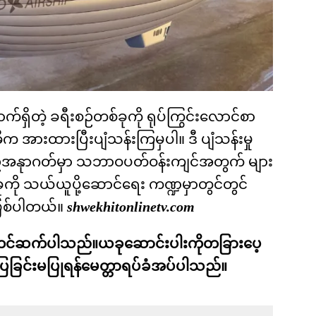
က်ရှိတဲ့ ခရီးစဉ်တစ်ခုကို ရုပ်ကြွင်းလောင်စာ
က အားထားပြီးပျံသန်းကြမှပါ။ ဒီ ပျံသန်းမှု
့်အနုာဂတ်မှာ သဘာဝပတ်ဝန်းကျင်အတွက် များ
ုကို သယ်ယူပို့ဆောင်ရေး ကဏ္ဍမှာတွင်တွင်
ြစ်ပါတယ်။
shwekhitonlinetv.com
းတင်ဆက်ပါသည်။ယခုဆောင်းပါးကိုတခြားပေ့
်ပြခြင်းမပြုရန်မေတ္တာရပ်ခံအပ်ပါသည်။