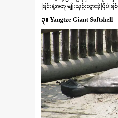
ခြင်းနဲ့အတူ မျိုးသုဥ်းသွားခဲ့ပြီပဲ
၃။ Yangtze Giant Softshell