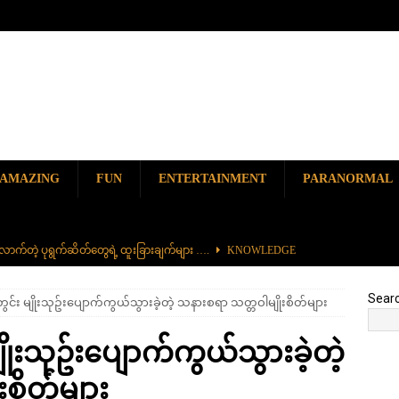
AMAZING
FUN
ENTERTAINMENT
PARANORMAL
ာက်တဲ့ ပုရွက်ဆိတ်တွေရဲ့ ထူးခြားချက်များ ….
KNOWLEDGE
ာမည်ကျော် လမ်းဘေးအစားအစာ တစ်ခုဖြစ်တဲ့ ကျောက်စရစ်ခဲကြော်
Sear
ွင်း မျိုးသုဥ်းပျောက်ကွယ်သွားခဲ့တဲ့ သနားစရာ သတ္တဝါမျိုးစိတ်များ
ှာ တစ်ခုတည်းရှိတဲ့ စိတ်ကူးယဉ်ဆန်ဆန် ရေအောက်ပန်းခြံ
AMAZING
ိုးသုဥ်းပျောက်ကွယ်သွားခဲ့တဲ့
၆၀၀) ကျော်နဲ့ ကမ္ဘာ့အရှည်ဆုံး မီးရထားကြီး
KNOWLEDGE
စိတ်များ