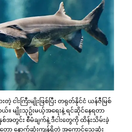
့ ငါးကြီးမျိုးဖြစ်ပြီး တရုတ်နိုင်ငံ ယန်ဇီမြစ်
်။ မျိုးသုဥ်းမယ့်အရေးနဲ့ ရင်ဆိုင်နေရတာ
အတွင်း စီမံချက်နဲ့ ဒီငါးတွေကို ထိန်းသိမ်းခဲ့
ာတော့ နောက်ဆုံးကျန်ရှိတဲ့ အကောင်သေဆုံး