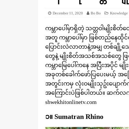
[ August 20, 2025 ]
ဒိုင်နိုဆောတွေ
KNOWLEDGE
December 11, 2020
Bo Bo
Knowledge
ကမ္ဘာပေါ်မှာရှိတဲ့ သတ္တဝါမျိုး
အတူ ကမ္ဘာပေါ်မှာ ဖြစ်တည်နေထ
ပြောင်းလဲလာတာနဲ့အမျှ တစ်ချို့သ
တွေနဲ့ မျိုးစိတ်အသစ်အသစ်တွေ ဖြစ
ကမ္ဘာမြေပေါ်ကနေ အပြီးအပိုင် မျိ
အခုတစ်ခေါက်ဖော်ပြပေးမယ့် အကြေ
အတွင်းကမှ လုံးဝမျိုးသုဥ်းပျောက်ကွ
အကြောင်းပဲဖြစ်ပါတယ်။ ဆက်လက်ဖ
shwekhitonlinetv.com
၁။ Sumatran Rhino