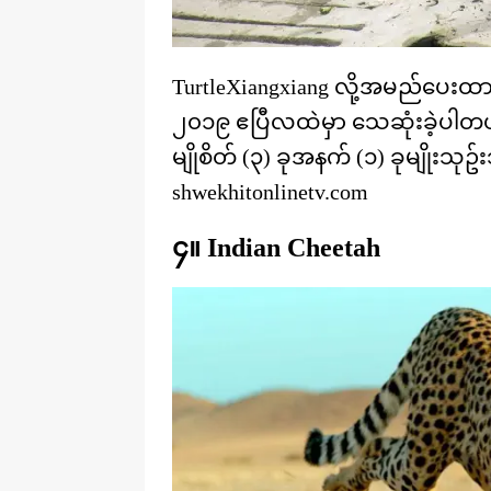
TurtleXiangxiang လို့အမည်ပေးထား
၂၀၁၉ ဧပြီလထဲမှာ သေဆုံးခဲ့ပါတယ်။
မျိုစိတ် (၃) ခုအနက် (၁) ခုမျိုးသ
shwekhitonlinetv.com
၄။ Indian Cheetah