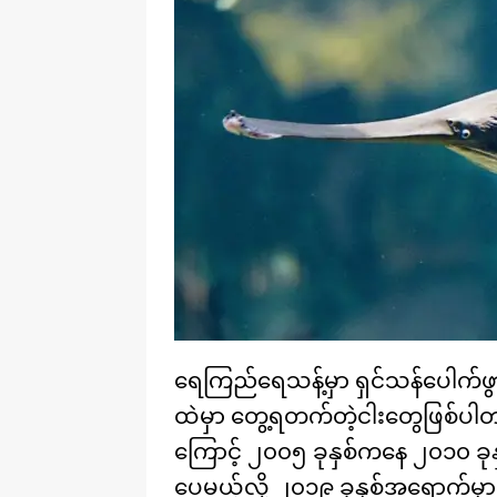
ရေကြည်ရေသန့်မှာ ရှင်သန်ပေါက်ဖွားတဲ
ထဲမှာ တွေ့ရတက်တဲ့ငါးတွေဖြစ်ပါတယ
ကြောင့် ၂၀၀၅ ခုနှစ်ကနေ ၂၀၁၀ ခုနှစ်
ပေမယ့်လို့ ၂၀၁၉ ခုနှစ်အရောက်မှ