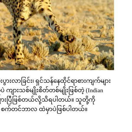
တိုးပွားလာခြင်း၊ ရှင်သန်နေထိုင်ရာစားကျက်များ
ဲ ကျားသစ်မျိုးစိတ်တစ်မျိုးဖြစ်တဲ့ (Indian
ားပြီဖြစ်တယ်လို့သိရပါတယ်။ သူတို့ကို
၉ စက်တင်ဘာလ ထဲမှာပဲဖြစ်ပါတယ်။