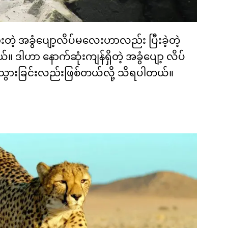
တဲ့ အခွံပျော့လိပ်မလေးဟာလည်း ပြီးခဲ့တဲ့
 ဒါဟာ နောက်ဆုံးကျန်ရှိတဲ့ အခွံပျော့ လိပ်
ုဥ်းသွားခြင်းလည်းဖြစ်တယ်လို့ သိရပါတယ်။