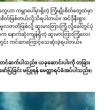
ွေဟာ ကမ္ဘာပေါ်မှာရှိတဲ့ ကြံ့မျိုးစိတ်တွေထဲမှာ
ိတ်ဖြစ်တယ်လို့သိရပါတယ်။ အင်ဒိုနီးရှား
 မူလဇာတိဖြစ်လို့ ဆူးမားတြားကြံ့ လို့ခေါ်တွင်ပုံ
နောက်ဆုံးကျန်ရှိတဲ့ ဆူးမားတြားကြံ့လေး
်အတွင်း ကင်ဆာကြောင့်သေဆုံးခဲ့ရပါတယ်။
ားတင်ဆက်ပါသည်။ ယခုဆောင်းပါးကို တခြား
ူဖော်ပြခြင်း မပြုရန် မေတ္တာရပ်ခံအပ်ပါသည်။
)