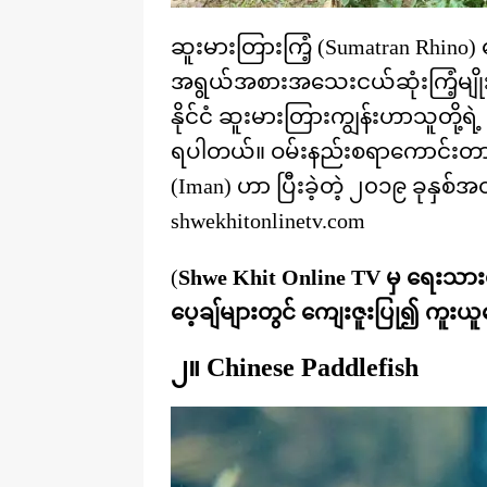
ဆူးမားတြားကြံ့ (Sumatran Rhino) တ
အရွယ်အစားအသေးငယ်ဆုံးကြံ့မျိုးစ
နိုင်ငံ ဆူးမားတြားကျွန်းဟာသူတို့ရဲ့
ရပါတယ်။ ဝမ်းနည်းစရာကောင်းတာက 
(Iman) ဟာ ပြီးခဲ့တဲ့ ၂၀၁၉ ခုနှစ
shwekhitonlinetv.com
(
Shwe Khit Online TV မှ ရေးသ
ပေ့ချ်များတွင် ကျေးဇူးပြု၍ ကူးယ
၂။ Chinese Paddlefish