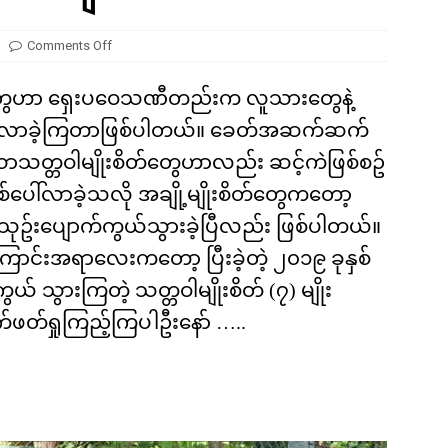
ကို မျိုးတုံးစေခဲ့တဲ့ ဥက္ကာခဲကြီးရဲ့ အဖျက်စွမ်းအား ဘယ်လောက်ရှိခဲ့လဲ
Comments Off
စိတ်တွေဟာ ရှေးပဝေသဏီတည်းက လူသားတွေနဲ့
ိုင်လာခဲ့ကြတာဖြစ်ပါတယ်။ ခေတ်အဆက်ဆက်
ောသတ္တဝါမျိုးစိတ်တွေဟာလည်း ဆင့်ကဲဖြစ်စဥ်
်ပေါ်လာခဲ့သလို အချို့မျိုးစိတ်တွေကတော့
ုးသုဥ်းပျောက်ကွယ်သွားခဲ့ပြီလည်း ဖြစ်ပါတယ်။
ာင်းအရာလေးကတော့ ပြီးခဲ့တဲ့ ၂၀၁၉ ခုနှစ်
ယ် သွားကြတဲ့ သတ္တဝါမျိုးစိတ် (၇) မျိုး
တ်ရှုကြည့်ကြပါဦးနော် …..