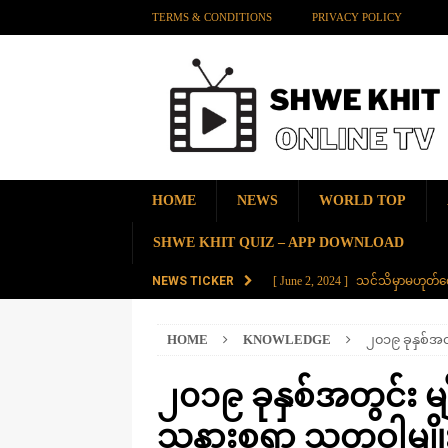
TERMS & CONDITIONS
PRIVACY POLICY
HOME
NEWS
WORLD TOP
SHWE KHIT QUIZ – APP DOWNLOAD
NEWS TICKER
[ June 2, 2024 ]
သင်သိမှာမဟုတ်လေ
[ June 2, 2024 ]
တရုတ်နိုင်ငံက န
HOME
KNOWLEDGE
၂၀၁၉ ခုနှစ်အတ
AMAZING
[ November 28, 2023 ]
ကမ္ဘာပေါ်မ
၂၀၁၉ ခုနှစ်အတွင်း မျ
[ November 28, 2023 ]
တွဲပေါင်း (
သနားစရာ သတ္တဝါမျိုး