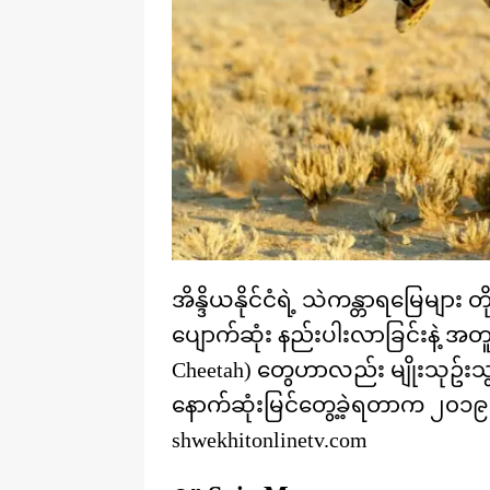
အိန္ဒိယနိုင်ငံရဲ့ သဲကန္တာရမြေများ 
ပျောက်ဆုံး နည်းပါးလာခြင်းနဲ့ အတူပ
Cheetah) တွေဟာလည်း မျိုးသုဥ်းသွ
နောက်ဆုံးမြင်တွေ့ခဲ့ရတာက ၂၀၁
shwekhitonlinetv.com