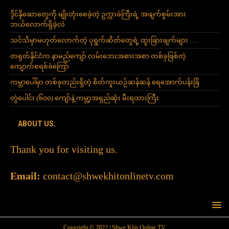
ဒိုင်နိုဆောတွေကို မျိုးတုံးစေခဲ့တဲ့ ဥက္ကာခဲကြီးရဲ့ အဖျက်စွမ်းအား
ဘယ်လောက်ရှိခဲ့လဲ
သင်သိမှာမဟုတ်လောက်တဲ့ ပုရွက်ဆိတ်တွေရဲ့ ထူးခြားချက်များ ….
တရုတ်နိုင်ငံက နာမည်ကျော် လမ်းဘေးအစားအစာ တစ်ခုဖြစ်တဲ့
ကျောက်စရစ်ခဲကြော်
ကမ္ဘာပေါ်မှာ တစ်ခုတည်းရှိတဲ့ စိတ်ကူးယဉ်ဆန်ဆန် ရေအောက်ပန်းခြံ
တွဲပေါင်း (၆၀၀) ကျော်နဲ့ ကမ္ဘာ့အရှည်ဆုံး မီးရထားကြီး
ABOUT US:
Thank you for visiting us.
Email:
contact@shwekhitonlinetv.com
Copyright © 2022 | Shwe Khit Online TV