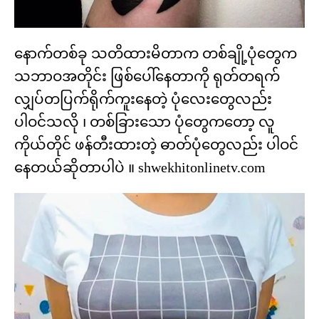
နောက်တစ်ခု သတိထားမိတာက တစ်ချို့ပုံတွေက
သဘာဝအတိုင်း ဖြစ်ပေါ်နေတာကို ရုတ်တရက်
လျှပ်တပြက်ရိုက်ကူးနေတဲ့ ပုံလေးတွေလည်း
ပါဝင်သလို ၊ တစ်ခြားသော ပုံတွေကတော့ လူ
ကိုယ်တိုင် ဖန်တီးထားတဲ့ ဓာတ်ပုံတွေလည်း ပါဝင်
နေတယ်ဆိုတာပါပဲ ။ shwekhitonlinetv.com