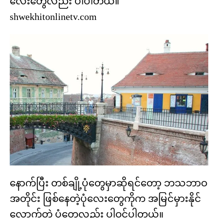
လေးတွေလည်း ပါပါတယ်။
shwekhitonlinetv.com
နောက်ပြီး တစ်ချို့ပုံတွေမှာဆိုရင်တော့ ဘသဘာဝ
အတိုင်း ဖြစ်နေတဲ့ပုံလေးတွေကိုက အမြင်မှားနိုင်
လောက်တဲ့ ပုံတွေလည်း ပါဝင်ပါတယ်။