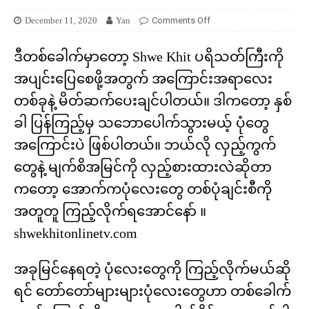
December 11, 2020
Yan
Comments Off
ဒီတစ်ခေါက်မှာတော့ Shwe Khit ပရိသတ်ကြီးကို
အပျင်းပြေစေဖို့အတွက် အကြောင်းအရာလေး
တစ်ခုနဲ့ မိတ်ဆက်ပေးချင်ပါတယ်။ ဒါကတော့ နှစ်
ခါ ပြန်ကြည့်မှ သဘောပေါက်သွားမယ့် ပုံတွေ
အကြောင်းပဲ ဖြစ်ပါတယ်။ ဘယ်လို လှည့်ကွက်
တွေနဲ့ မျက်စိအမြင်ကို လှည့်စားထားလဲဆိုတာ
ကတော့ အောက်ကပုံလေးတွေ တစ်ပုံချင်းစီကို
အတူတူ ကြည့်လိုက်ရအောင်နော် ။
shwekhitonlinetv.com
အခုမြင်နေရတဲ့ ပုံလေးတွေကို ကြည့်လိုက်မယ်ဆို
ရင် တော်တော်များများပုံလေးတွေဟာ တစ်ခေါက်