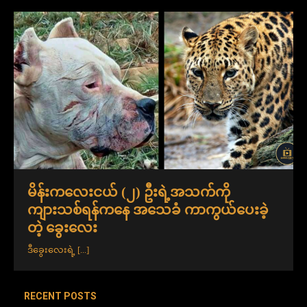
မိန်းကလေးငယ် (၂) ဦးရဲ့အသက်ကို
ကျားသစ်ရန်ကနေ အသေခံ ကာကွယ်ပေးခဲ့
တဲ့ ခွေးလေး
ဒီခွေးလေးရဲ့
[...]
RECENT POSTS