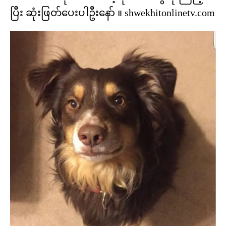
ပြီး ဆုံးဖြတ်ပေးပါဦးနော် ။ shwekhitonlinetv.com