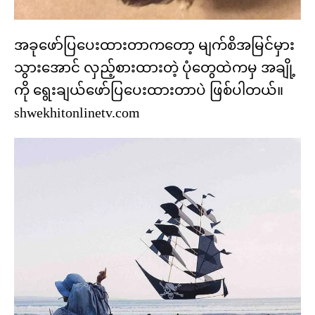
အခုဖော်ပြပေးထားတာကတော့ မျက်စိအမြင်မှား
သွားအောင် လှည့်စားထားတဲ့ ပုံတွေထဲကမှ အချို့
ကို ရွေးချယ်ဖော်ပြပေးထားတာပဲ ဖြစ်ပါတယ်။
shwekhitonlinetv.com