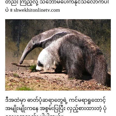
တည်း ကြည့်လို့ သဘောမပေါက်နိုင်သလောက်ပါ
ပဲ ။ shwekhitonlinetv.com
ဒီအထဲမှာ ဓာတ်ပုံဆရာတွေရဲ့ ကင်မရာရှုထောင့်
အမျိုးမျိုးကနေ အစွမ်းပြပြီး လှည့်စားထားတဲ့ ပုံ