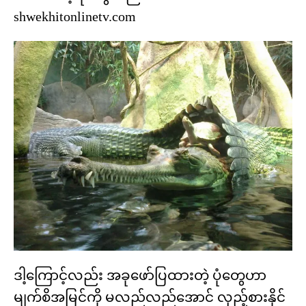
shwekhitonlinetv.com
ဒါ့ကြောင့်လည်း အခုဖော်ပြထားတဲ့ ပုံတွေဟာ
မျက်စိအမြင်ကို မလည်လည်အောင် လှည့်စားနိုင်