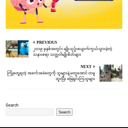
PREVIOUS
၂၀၁၉ ခုနှစ်အတွင်း မျိုးသုဥ်းပျောက်ကွယ်သွားခဲ့တဲ့
သနားစရာ သတ္တဝါမျိုးစိတ်များ
NEXT
ကြုံတွေ့ရတဲ့ အခက်အခဲတွေကို သူများနဲ့ မတူအောင် တမူ
ထူးပြီး ဖြေရှင်းကြသူများ
Search
Search