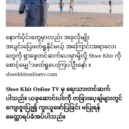
နောက်ပိုင်းတွေမှာလည်း အခုလိုမျိုး
အပျင်းပြေဖတ်ရှုနိုင်မယ့် အကြောင်းအရာလေး
တွေကို ရှာဖွေတင်ဆက်ပေးမှာမို့လို့ Shwe Khit ကို
စောင့်မျှေ်ာဖတ်ရှုပေးကြပါဦးနော် ။
shwekhitonlinetv.com
Shwe Khit Online TV မှ ရေးသားတင်ဆက်
ပါသည်။ ယခုဆောင်းပါးကို တခြားပေ့ချ်များတွင်
ကျေးဇူးပြု၍ ကူးယူဖော်ပြခြင်း မပြုရန်
မေတ္တာရပ်ခံအပ်ပါသည်။