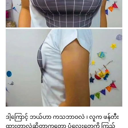
ဒါ့ကြောင့် ဘယ်ဟာ ကသဘာဝလဲ ၊ လူက ဖန်တီး
ထားတာလဲဆိုတာကတော့ ပုံလေးတွေကို ကြည့်