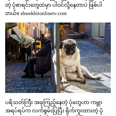
တဲ့ ပုံစာရင်းတွေထဲမှာ ပါဝင်လို့နေတာပဲ ဖြစ်ပါ
တယ်။ shwekhitonlinetv.com
ပရိသတ်ကြီး အခုကြည့်နေတဲ့ ပုံတွေဟာ ကမ္ဘာ
အရပ်ရပ်က လက်စွမ်းပြပြီး ရိုက်ကူးထားတဲ့ ပုံ