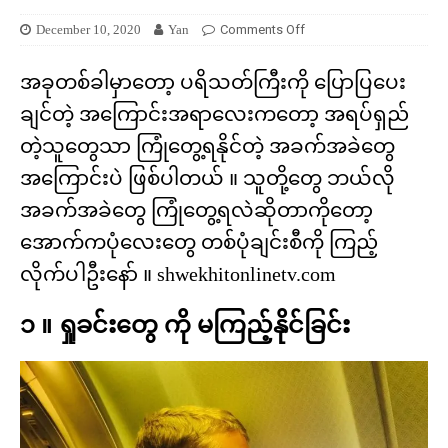
December 10, 2020
Yan
Comments Off
အခုတစ်ခါမှာတော့ ပရိသတ်ကြီးကို ပြောပြပေး
ချင်တဲ့ အကြောင်းအရာလေးကတော့ အရပ်ရှည်
တဲ့သူတွေသာ ကြုံတွေ့ရနိုင်တဲ့ အခက်အခဲတွေ
အကြောင်းပဲ ဖြစ်ပါတယ် ။ သူတို့တွေ ဘယ်လို
အခက်အခဲတွေ ကြုံတွေ့ရလဲဆိုတာကိုတော့
အောက်ကပုံလေးတွေ တစ်ပုံချင်းစီကို ကြည့်
လိုက်ပါဦးနော် ။ shwekhitonlinetv.com
၁ ။ ရှုခင်းတွေ ကို မကြည့်နိုင်ခြင်း