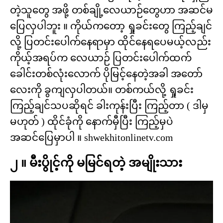
တဲ့သူတွေ အဖို့ တစ်ချို့လေယာဉ်တွေဟာ အဆင်မ
ပြေလှပါဘူး ။ ကိုယ်ကတော့ ရှုခင်းတွေ ကြည့်ချင်
လို့ ပြတင်းပေါက်နေရာမှာ ထိုင်နေရပေမယ့်လည်း
ကိုယ့်အရပ်က လေယာဉ် ပြတင်းပေါက်ထက်
ခေါင်းတစ်လုံးလောက် ပိုမြင့်နေတဲ့အခါ အတော်
လေးကို ခွကျလှပါတယ်။ တစ်ကယ်လို့ ရှုခင်း
ကြည့်ချင်သပဆိုရင် ခါးကုန်းပြီး ကြည့်တာ ( ဒါမှ
မဟုတ် ) ထိုင်ခုံကို နောက်မှီပြီး ကြည့်မှပဲ
အဆင်ပြေမှာပါ ။ shwekhitonlinetv.com
၂ ။ မီးပွိုင့်ကို မမြင်ရတဲ့ အမျိုးသား