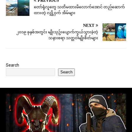
PREVIOUS
တော်ရုံလူတွေ သတိမထားမိလောက်အောင် တည်ဆောက်
ထားတဲ့ လျှို့ဝှက် အိမ်များ
NEXT
၂၀၁၉ ခုနှစ်အတွင်း မျိုးသုဥ်းပျောက်ကွယ်သွားခဲ့တဲ့
သနားစရာ သတ္တဝါမျိုးစိတ်များ
Search
Search