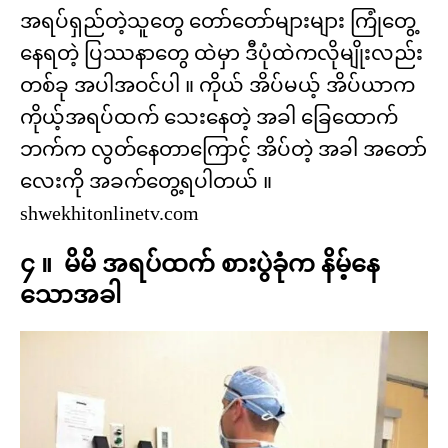
အရပ်ရှည်တဲ့သူတွေ တော်တော်များများ ကြုံတွေ့
နေရတဲ့ ပြဿနာတွေ ထဲမှာ ဒီပုံထဲကလိုမျိုးလည်း
တစ်ခု အပါအဝင်ပါ ။ ကိုယ် အိပ်မယ့် အိပ်ယာက
ကိုယ့်အရပ်ထက် သေးနေတဲ့ အခါ ခြေထောက်
ဘက်က လွတ်နေတာကြောင့် အိပ်တဲ့ အခါ အတော်
လေးကို အခက်တွေ့ရပါတယ် ။
shwekhitonlinetv.com
၄ ။ မိမိ အရပ်ထက် စားပွဲခုံက နိမ့်နေ
သောအခါ