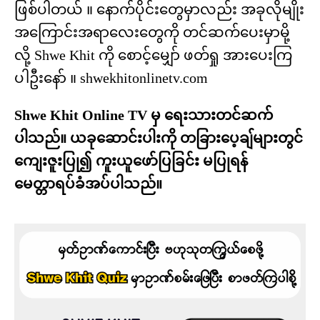
ဖြစ်ပါတယ် ။ နောက်ပိုင်းတွေမှာလည်း အခုလိုမျိုး
အကြောင်းအရာလေးတွေကို တင်ဆက်ပေးမှာမို့
လို့ Shwe Khit ကို စောင့်မျှော် ဖတ်ရှု အားပေးကြ
ပါဦးနော် ။ shwekhitonlinetv.com
Shwe Khit Online TV မှ ရေးသားတင်ဆက်
ပါသည်။ ယခုဆောင်းပါးကို တခြားပေ့ချ်များတွင်
ကျေးဇူးပြု၍ ကူးယူဖော်ပြခြင်း မပြုရန်
မေတ္တာရပ်ခံအပ်ပါသည်။