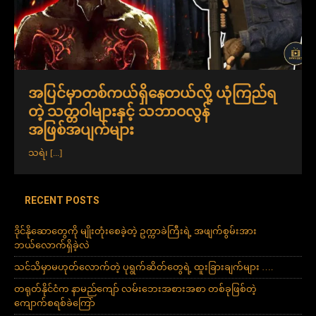
အပြင်မှာတစ်ကယ်ရှိနေတယ်လို့ ယုံကြည်ရ
တဲ့ သတ္တဝါများနှင့် သဘာဝလွန်
အဖြစ်အပျက်များ
သရဲ၊
[...]
RECENT POSTS
ဒိုင်နိုဆောတွေကို မျိုးတုံးစေခဲ့တဲ့ ဥက္ကာခဲကြီးရဲ့ အဖျက်စွမ်းအား
ဘယ်လောက်ရှိခဲ့လဲ
သင်သိမှာမဟုတ်လောက်တဲ့ ပုရွက်ဆိတ်တွေရဲ့ ထူးခြားချက်များ ….
တရုတ်နိုင်ငံက နာမည်ကျော် လမ်းဘေးအစားအစာ တစ်ခုဖြစ်တဲ့
ကျောက်စရစ်ခဲကြော်