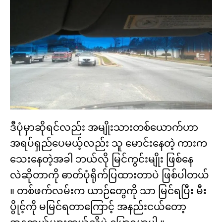
ဒီပုံမှာဆိုရင်လည်း အမျိုးသားတစ်ယောက်ဟာ
အရပ်ရှည်ပေမယ့်လည်း သူ မောင်းနေတဲ့ ကားက
သေးနေတဲ့အခါ ဘယ်လို မြင်ကွင်းမျိုး ဖြစ်နေ
လဲဆိုတာကို ဓာတ်ပုံရိုက်ပြထားတာပဲ ဖြစ်ပါတယ်
။ တစ်ဖက်လမ်းက ယာဉ်တွေကို သာ မြင်ရပြီး မီး
ပွိုင့်ကို မမြင်ရတာကြောင့် အနည်းငယ်တော့