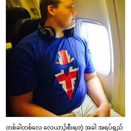
တစ်ခါတစ်လေ လေယာဉ်စီးရတဲ့ အခါ အရပ်ရှည်