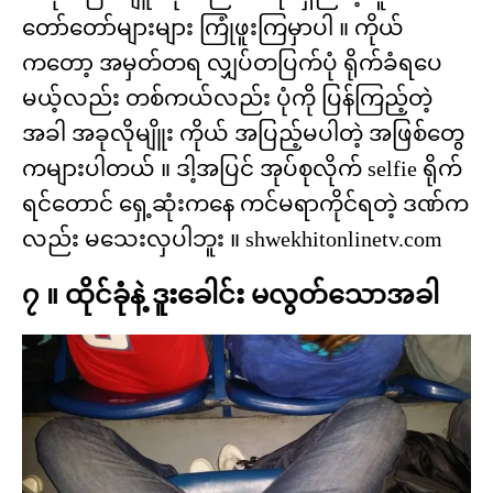
တော်တော်များများ ကြုံဖူးကြမှာပါ ။ ကိုယ်
ကတော့ အမှတ်တရ လျှပ်တပြက်ပုံ ရိုက်ခံရပေ
မယ့်လည်း တစ်ကယ်လည်း ပုံကို ပြန်ကြည့်တဲ့
အခါ အခုလိုမျိူး ကိုယ် အပြည့်မပါတဲ့ အဖြစ်တွေ
ကများပါတယ် ။ ဒါ့အပြင် အုပ်စုလိုက် selfie ရိုက်
ရင်တောင် ရှေ့ဆုံးကနေ ကင်မရာကိုင်ရတဲ့ ဒဏ်က
လည်း မသေးလှပါဘူး ။ shwekhitonlinetv.com
၇ ။ ထိုင်ခုံနဲ့ ဒူးခေါင်း မလွတ်သောအခါ