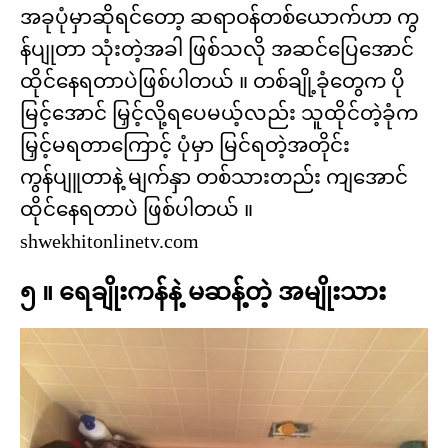
အခုပုံမှာဆိုရင်တော့ ဆရာဝန်တစ်ယောက်ဟာ ကွ
န်ပျုတာ သုံးတဲ့အခါ ဖြစ်သလို အဆင်ပြေအောင်
ထိုင်နေရတာပဲဖြစ်ပါတယ် ။ တစ်ချို့ခုံတွေက ပို
မြင့်အောင် မြှင့်လို့ရပေမယ့်လည်း သူထိုင်တဲ့ခုံက
မြှင့်မရတာကြောင့် ပုံမှာ မြင်ရတဲ့အတိုင်း
ကွန်ပျူတာနဲ့ မျက်နှာ တစ်သားတည်း ကျအောင်
ထိုင်နေရတာပဲ ဖြစ်ပါတယ် ။
shwekhitonlinetv.com
၅ ။ ရေချိုးကန်နဲ့ မဆန့်တဲ့ အမျိုးသား