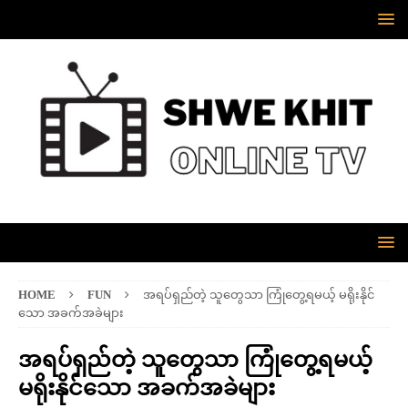
HOME
FUN
အရပ်ရှည်တဲ့ သူတွေသာ ကြုံတွေ့ရမယ့် မရိုးနိုင်
သော အခက်အခဲများ
အရပ်ရှည်တဲ့ သူတွေသာ ကြုံတွေ့ရမယ့်
မရိုးနိုင်သော အခက်အခဲများ