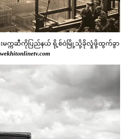
ဆီကိုပြည်နယ် ရို့စ်ဝဲမြို့သို့ခိုလှုံဖို့ထွက်ခွာ
wekhitonlinetv.com