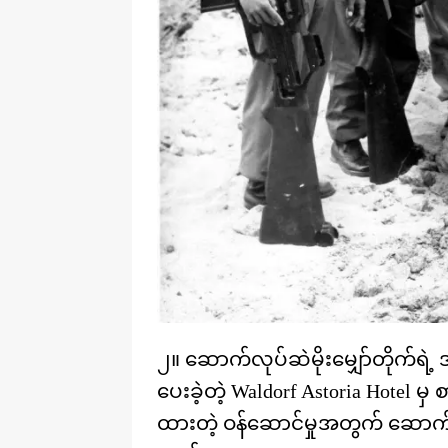
၂။ ဆောက်လုပ်ဆဲမိုးမျှော်တိုက်ရဲ့ အ
ပေးခဲ့တဲ့ Waldorf Astoria Hotel မှ စ
ထားတဲ့ ဝန်ဆောင်မှုအတွက် ဆောက်