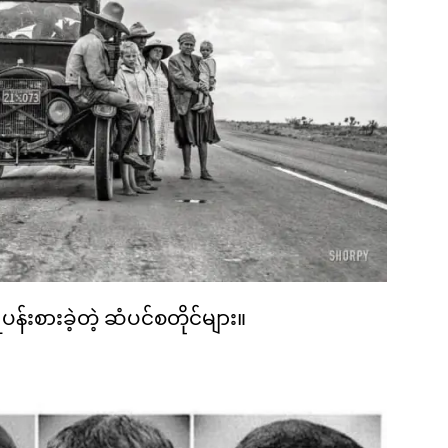
်းစားခဲ့တဲ့ ဆံပင်စတိုင်များ။