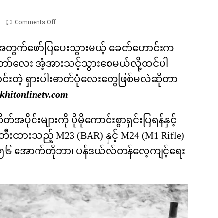
ကို မျိုးတုံးစေခဲ့တဲ့ ဥက္ကာခဲကြီးရဲ့ အဖျက်စွမ်းအား ဘယ်လောက်ရှိခဲ့လဲ
Comments Off
အတွက်ဖော်ပြပေးသွားမယ့် ခေတ်ဟောင်းက
ော်လေး အံ့အားသင့်သွားစေမယ်လို့ထင်ပါ
းတဲ့ ရှားပါးဓာတ်ပုံလေးတွေဖြစ်မလဲဆိုတာ
khitonlinetv.com
င်းများကို ပိုမိုကောင်းစွာရှင်းပြရန်နှင့်
တီးထားသည့် M23 (BAR) နှင့် M24 (M1 Rifle)
၅၆ အောက်တိုဘာ၊ ပန်ဒယ်လ်တန်လေ့ကျင့်ရေး