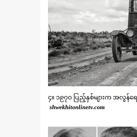
၄။ ၁၉၇၀ ပြည့်နှစ်များက အလွန်ရေပန
shwekhitonlinetv.com