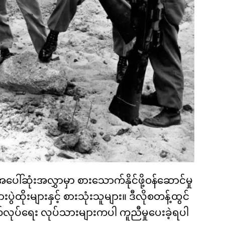
ပေါ်ဆုံးအလွှာမှာ စားသောက်နိုင်ဖို့ဝန်ဆောင်မှု
ားပွဲထိုးများနှင့် စားသုံးသူများ။ ဒီလိုစတန့်ထွင်
လုပ်ရေး လုပ်သားများကပါ ကူညီမှုပေးခဲ့ရပါ