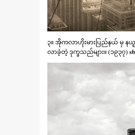
၃။ အိုကလာဟိုးမားပြည်နယ် မှ နယူးမက္က
လာခဲ့တဲ့ ဒုက္ခသည်များ။ (၁၉၃၇)
sh