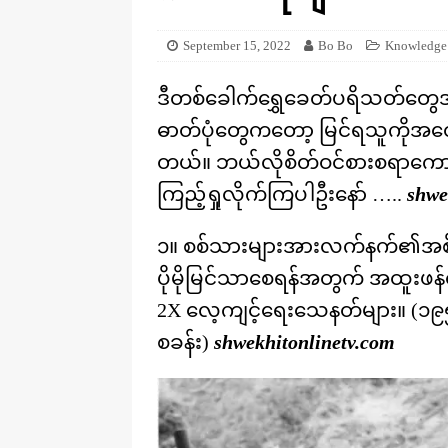
[ August 20, 2025 ]
ဒိုင်နိုဆောတွေ
KNOWLEDGE
September 15, 2022
Bo Bo
Knowledge
ဒီတစ်ခေါက်ရွှေခေတ်ပရိသတ်တွေ
ဓာတ်ပုံတွေကတော့ မြင်ရသူကိုအတ
တယ်။ ဘယ်လိုစိတ်ဝင်စားစရာကောင်
ကြည့်ရှုလိုက်ကြပါဦးနော် …..
shwe
၁။ စစ်သားများအားလက်နက်၏အစိတ်အပို
ပိုမိုမြင်သာစေရန်အတွက် အထူးဖန်
2X လေ့ကျင့်ရေးသေနတ်များ။ (၁၉
စခန်း)
shwekhitonlinetv.com