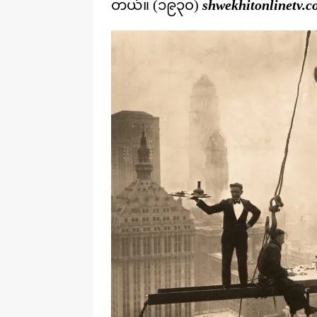
တယ်။ (၁၉၃၀)
shwekhitonlinetv.