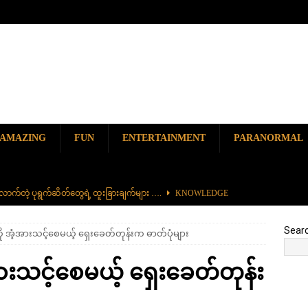
AMAZING
FUN
ENTERTAINMENT
PARANORMAL
ာက်တဲ့ ပုရွက်ဆိတ်တွေရဲ့ ထူးခြားချက်များ ….
KNOWLEDGE
ာမည်ကျော် လမ်းဘေးအစားအစာ တစ်ခုဖြစ်တဲ့ ကျောက်စရစ်ခဲကြော်
Sear
ကို အံ့အားသင့်စေမယ့် ရှေးခေတ်တုန်းက ဓာတ်ပုံများ
ှာ တစ်ခုတည်းရှိတဲ့ စိတ်ကူးယဉ်ဆန်ဆန် ရေအောက်ပန်းခြံ
AMAZING
အားသင့်စေမယ့် ရှေးခေတ်တုန်း
၆၀၀) ကျော်နဲ့ ကမ္ဘာ့အရှည်ဆုံး မီးရထားကြီး
KNOWLEDGE