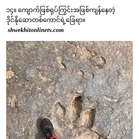
၁၄။ ကျောက်ဖြစ်ရုပ်ကြွင်းအဖြစ်ကျန်နေတဲ့
ဒိုင်နိုဆောတစ်ကောင်ရဲ့ခြေရာ။
shwekhitonlinetv.com