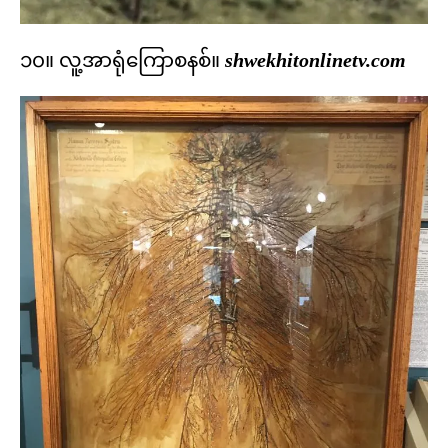
၁၀။ လူ့အာရုံကြောစနစ်။
shwekhitonlinetv.com