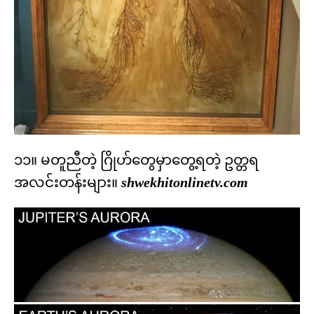
၁၁။ မတူညီတဲ့ ဂြိုဟ်တွေမှာတွေ့ရတဲ့ ဥတ္တရ
အလင်းတန်းများ။
shwekhitonlinetv.com