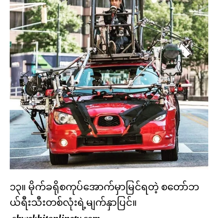
၁၃။ မိုက်ခရိုစကုပ်အောက်မှာမြင်ရတဲ့ စတော်ဘ
ယ်ရီးသီးတစ်လုံးရဲ့မျက်နှာပြင်။