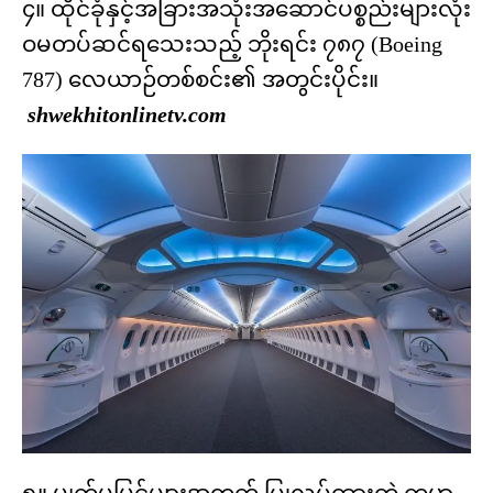
၄။ ထိုင်ခုံနှင့်အခြားအသုံးအဆောင်ပစ္စည်းများလုံး
ဝမတပ်ဆင်ရသေးသည့် ဘိုးရင်း ၇၈၇ (Boeing
787) လေယာဉ်တစ်စင်း၏ အတွင်းပိုင်း။
shwekhitonlinetv.com