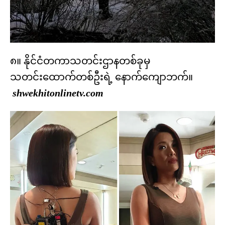
၈။ နိုင်ငံတကာသတင်းဌာနတစ်ခုမှ
သတင်းထောက်တစ်ဦးရဲ့ နောက်ကျောဘက်။
shwekhitonlinetv.com