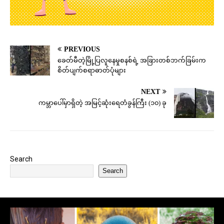
PREVIOUS
ခေတ်မီတဲ့မြို့ပြလူနေမှုစနစ်ရဲ့ အခြားတစ်ဘက်ခြမ်းက
စိတ်ပျက်စရာဓာတ်ပုံများ
NEXT
ကမ္ဘာပေါ်မှာရှိတဲ့ အမြင့်ဆုံးရေတံခွန်ကြီး (၁၀) ခု
Search
Search