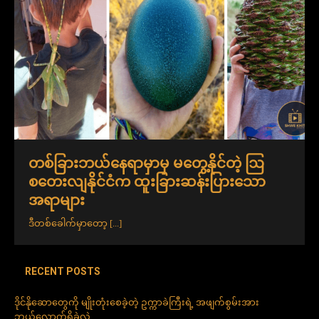
တစ်ခြားဘယ်နေရာမှာမှ မတွေ့နိုင်တဲ့ ဩ
စတေးလျနိုင်ငံက ထူးခြားဆန်းပြားသော
အရာများ
ဒီတစ်ခေါက်မှာတော့
[...]
RECENT POSTS
ဒိုင်နိုဆောတွေကို မျိုးတုံးစေခဲ့တဲ့ ဥက္ကာခဲကြီးရဲ့ အဖျက်စွမ်းအား
ဘယ်လောက်ရှိခဲ့လဲ