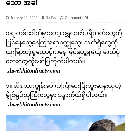
သော အခါ
January 12, 2023
Bo Bo
Comments Off
အခုတစ်ခေါက်မှာတော့ ရွှေခေတ်ပရိသတ်တွေကို
မြင်နေတွေ့နေကြအရာဝတ္ထုတွေ၊ သက်ရှိတွေကို
ထူးခြားတဲ့ရှုထောင့်ကနေ မြင်တွေ့ရမယ့် ဓာတ်ပုံ
လေးတွေကိုဖော်ပြလိုက်ပါတယ်။
shwekhitonlinetv.com
၁။ အီစတာကျွန်းပေါ်ကကြီးမားပြီးထူးဆန်းလှတဲ့
မွိုင်ရုပ်တုကြီးတွေမှာ ခန္ဓာကိုယ်ရှိပါတယ်။
shwekhitonlinetv.com