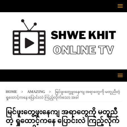
HOME
AMAZING
မြင်ဖူးတွေ့ဖူးနေကျ အရာတွေကို မတူညီတဲ့
ရှုထောင့်ကနေ ပြောင်းလဲ ကြည့်လိုက်သော အခါ
မြင်ဖူးတွေ့ဖူးနေကျ အရာတွေကို မတူညီ
တဲ့ ရှုထောင့်ကနေ ပြောင်းလဲ ကြည့်လိုက်