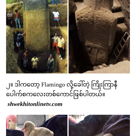
၂။ ဒါကတော့ Flamingo လို့ခေါ်တဲ့ ကြိုးကြာနီ
ပေါက်စကလေးတစ်ကောင်ဖြစ်ပါတယ်။
shwekhitonlinetv.com