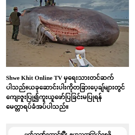
Shwe Khit Online TV မှရေးသားတင်ဆက်
ပါသည်။ယခုဆောင်းပါးကိုတခြားပေ့ချ်များတွင်
ကျေးဇူးပြု၍ကူးယူဖော်ပြခြင်းမပြုရန်
မေတ္တာရပ်ခံအပ်ပါသည်။