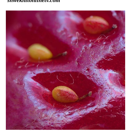
shwekhitonlinetv.com