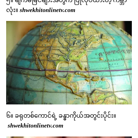
၅။ မျက်မမြင်များအတွက် ပြုလုပ်ထားတဲ့ ကမ္ဘာ
လုံး။
shwekhitonlinetv.com
၆။ ခရုတစ်ကောင်ရဲ့ ခန္ဓာကိုယ်အတွင်းပိုင်း။
shwekhitonlinetv.com