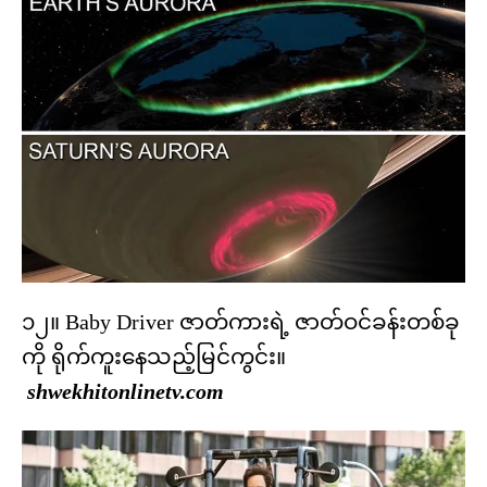
၁၂။ Baby Driver ဇာတ်ကားရဲ့ ဇာတ်ဝင်ခန်းတစ်ခု
ကို ရိုက်ကူးနေသည့်မြင်ကွင်း။
shwekhitonlinetv.com