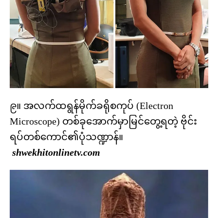
၉။ အလက်ထရွန်မိုက်ခရိုစကုပ် (Electron
Microscope) တစ်ခုအောက်မှာမြင်တွေ့ရတဲ့ ဗိုင်း
ရပ်တစ်ကောင်၏ပုံသဏ္ဍာန်။
shwekhitonlinetv.com