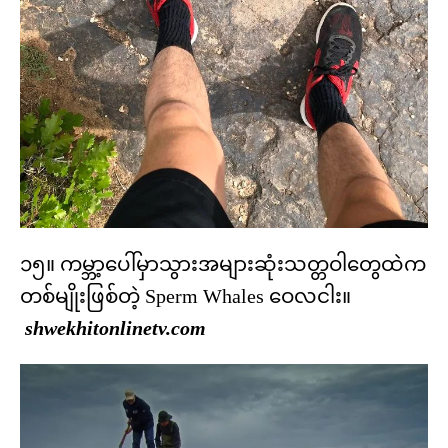
၁၅။ ကမ္ဘာ့ပေါ်မှာသွားအများဆုံးသတ္တဝါတွေထဲက
တစ်မျိုးဖြစ်တဲ့ Sperm Whales ဝေလငါး။
shwekhitonlinetv.com