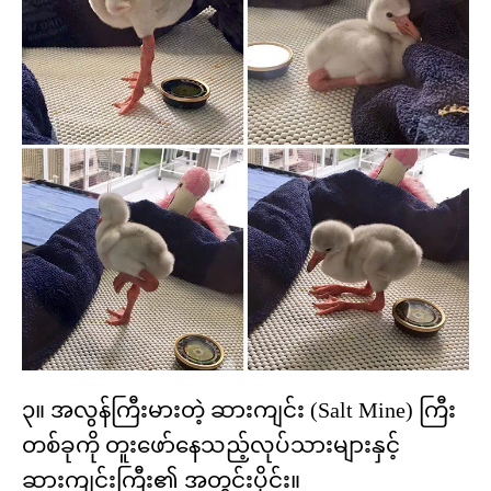
၃။ အလွန်ကြီးမားတဲ့ ဆားကျင်း (Salt Mine) ကြီး
တစ်ခုကို တူးဖော်နေသည့်လုပ်သားများနှင့်
ဆားကျင်းကြီး၏ အတွင်းပိုင်း။