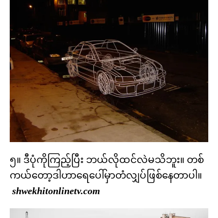
၅။ ဒီပုံကိုကြည့်ပြီး ဘယ်လိုထင်လဲမသိဘူး။ တစ်
ကယ်တော့ဒါဟာရေပေါ်မှာတံလျှပ်ဖြစ်နေတာပါ။
shwekhitonlinetv.com