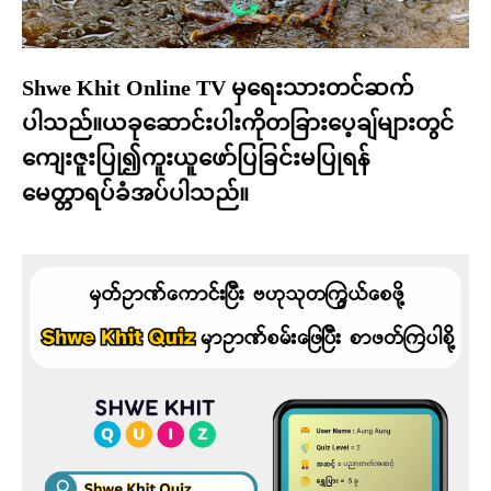
Shwe Khit Online TV မှရေးသားတင်ဆက်
ပါသည်။ယခုဆောင်းပါးကိုတခြားပေ့ချ်များတွင်
ကျေးဇူးပြု၍ကူးယူဖော်ပြခြင်းမပြုရန်
မေတ္တာရပ်ခံအပ်ပါသည်။