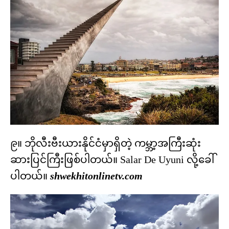
၉။ ဘိုလီးဗီးယားနိုင်ငံမှာရှိတဲ့ ကမ္ဘာ့အကြီးဆုံး
ဆားပြင်ကြီးဖြစ်ပါတယ်။ Salar De Uyuni လို့ခေါ်
ပါတယ်။
shwekhitonlinetv.com