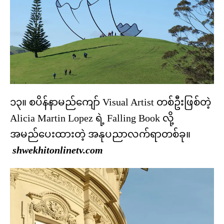
၁၃။ စပိန်နာမည်ကျော် Visual Artist တစ်ဦးဖြစ်တဲ့
Alicia Martin Lopez ရဲ့ Falling Book လို့
အမည်ပေးထားတဲ့ အနုပညာလက်ရာတစ်ခု။
shwekhitonlinetv.com