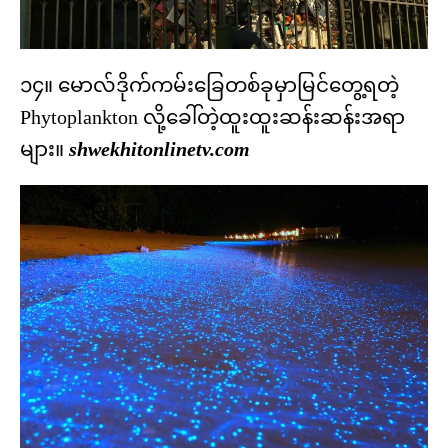
၁၄။ မောလ်ဒိုက်ကမ်းခြေတစ်ခုမှာမြင်တွေ့ရတဲ့
Phytoplankton လို့ခေါ်တဲ့ထူးထူးဆန်းဆန်းအရာ
များ။
shwekhitonlinetv.com