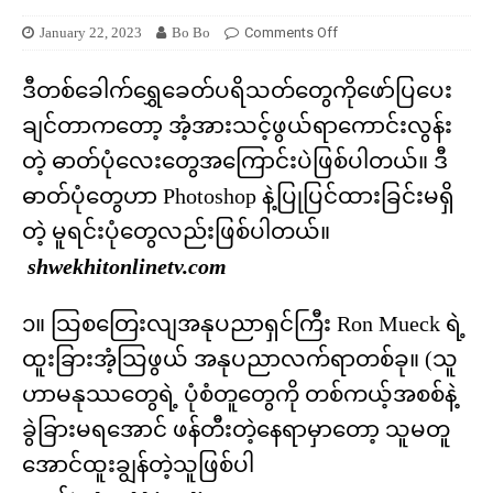
January 22, 2023
Bo Bo
Comments Off
ဒီတစ်ခေါက်ရွှေခေတ်ပရိသတ်တွေကိုဖော်ပြပေး
ချင်တာကတော့ အံ့အားသင့်ဖွယ်ရာကောင်းလွန်း
တဲ့ ဓာတ်ပုံလေးတွေအကြောင်းပဲဖြစ်ပါတယ်။ ဒီ
ဓာတ်ပုံတွေဟာ Photoshop နဲ့ပြုပြင်ထားခြင်းမရှိ
တဲ့ မူရင်းပုံတွေလည်းဖြစ်ပါတယ်။
shwekhitonlinetv.com
၁။ သြစတြေးလျအနုပညာရှင်ကြီး Ron Mueck ရဲ့
ထူးခြားအံ့သြဖွယ် အနုပညာလက်ရာတစ်ခု။ (သူ
ဟာမနုဿတွေရဲ့ ပုံစံတူတွေကို တစ်ကယ့်အစစ်နဲ့
ခွဲခြားမရအောင် ဖန်တီးတဲ့နေရာမှာတော့ သူမတူ
အောင်ထူးချွန်တဲ့သူဖြစ်ပါ