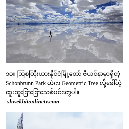
၁၀။ သြစတြီးယားနိုင်ငံမြို့တော် ဗီယင်နာမှာရှိတဲ့
Schonbrunn Park ထဲက Geometric Tree လို့ခေါ်တဲ့
ထူးထူးခြားခြားသစ်ပင်တွေပါ။
shwekhitonlinetv.com