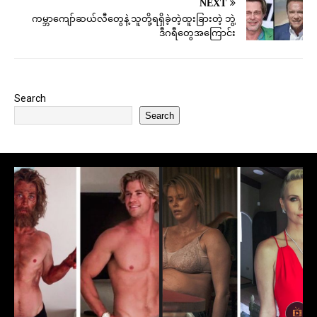
NEXT
ကမ္ဘာကျော်ဆယ်လီတွေနဲ့ သူတို့ရရှိခဲ့တဲ့ထူးခြားတဲ့ ဘွဲ့
ဒီဂရီတွေအကြောင်း
Search
Search