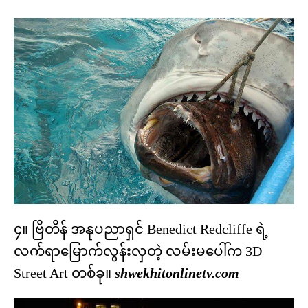
၄။ ဗြိတိန် အနုပညာရှင် Benedict Redcliffe ရဲ့
လက်ရာမြောက်လွန်းလှတဲ့ လမ်းမပေါ်က 3D
Street Art တစ်ခု။
shwekhitonlinetv.com