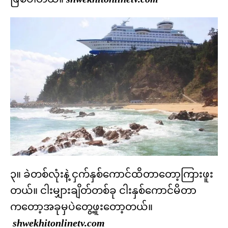
၃။ ခဲတစ်လုံးနဲ့ ငှက်နှစ်ကောင်ထိတာတော့ကြားဖူး
တယ်။ ငါးမျှားချိတ်တစ်ခု ငါးနှစ်ကောင်မိတာ
ကတော့အခုမှပဲတွေ့ဖူးတော့တယ်။
shwekhitonlinetv.com