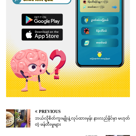
PREVIOUS
ဘယ်လိုစိတ်ကူးမျိုးနဲ့ လုပ်ထားမှန်း နားလည်နိုင်မှာ မဟုတ်
တဲ့ ဖန်တီးမှုများ