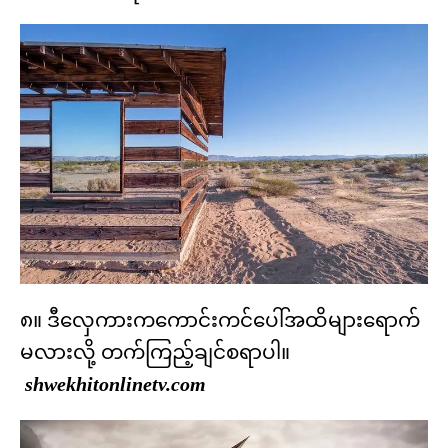
၈။ ဒီလှေကားကကောင်းကင်ပေါ်အထိများရောက်
မလားလို့ တက်ကြည့်ချင်စရာပါ။
shwekhitonlinetv.com