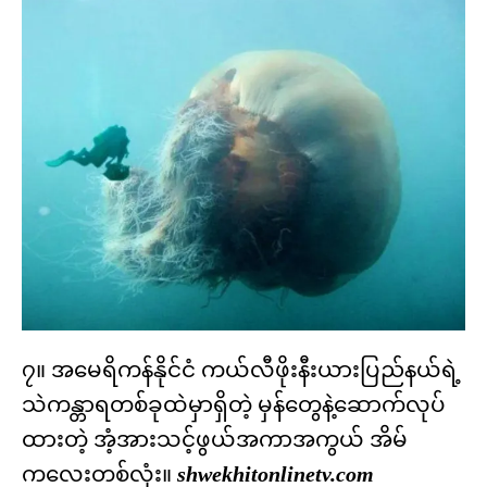
၇။ အမေရိကန်နိုင်ငံ ကယ်လီဖိုးနီးယားပြည်နယ်ရဲ့
သဲကန္တာရတစ်ခုထဲမှာရှိတဲ့ မှန်တွေနဲ့ဆောက်လုပ်
ထားတဲ့ အံ့အားသင့်ဖွယ်အကာအကွယ် အိမ်
ကလေးတစ်လုံး။
shwekhitonlinetv.com