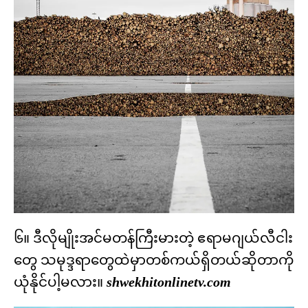
၆။ ဒီလိုမျိုးအင်မတန်ကြီးမားတဲ့ ဧရာမဂျယ်လီငါး
တွေ သမုဒ္ဒရာတွေထဲမှာတစ်ကယ်ရှိတယ်ဆိုတာကို
ယုံနိုင်ပါ့မလား။
shwekhitonlinetv.com