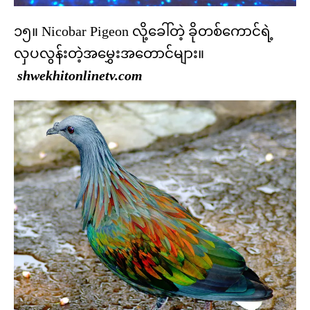
၁၅။ Nicobar Pigeon လို့ခေါ်တဲ့ ခိုတစ်ကောင်ရဲ့
လှပလွန်းတဲ့အမွှေးအတောင်များ။
shwekhitonlinetv.com