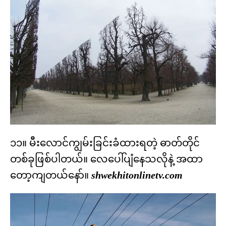
၁၁။ မီးလောင်ကျွမ်းခြင်းခံထားရတဲ့ ဓာတ်တိုင်
တစ်ခုဖြစ်ပါတယ်။ လေပေါ်ပျံနေသလိုနဲ့ အထာ
တော့ကျတယ်နော်။
shwekhitonlinetv.com