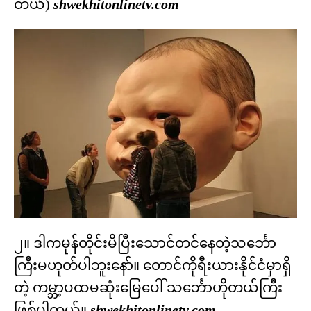
တယ်)
shwekhitonlinetv.com
၂။ ဒါကမုန်တိုင်းမိပြီးသောင်တင်နေတဲ့သင်္ဘော
ကြီးမဟုတ်ပါဘူးနော်။ တောင်ကိုရီးယားနိုင်ငံမှာရှိ
တဲ့ ကမ္ဘာ့ပထမဆုံးမြေပေါ် သင်္ဘောဟိုတယ်ကြီး
ဖြစ်ပါတယ်။
shwekhitonlinetv.com