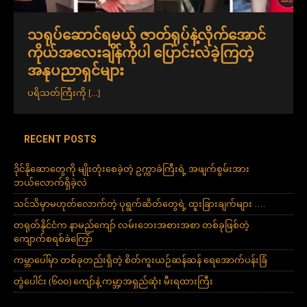
သရုပ်ဆောင်ရမယ့် ဇာတ်ရုပ်နဲ့လိုက်အောင်
ကိုယ်အလေးချိန်ကိုပါ ပြောင်းလဲခဲ့ကြတဲ့
အနုပညာရှင်များ
ပရိသတ်ကြီးကို
[...]
RECENT POSTS
ဒိုင်နိုဆောတွေကို မျိုးတုံးစေခဲ့တဲ့ ဥက္ကာခဲကြီးရဲ့ အဖျက်စွမ်းအား
ဘယ်လောက်ရှိခဲ့လဲ
သင်သိမှာမဟုတ်လောက်တဲ့ ပုရွက်ဆိတ်တွေရဲ့ ထူးခြားချက်များ ….
တရုတ်နိုင်ငံက နာမည်ကျော် လမ်းဘေးအစားအစာ တစ်ခုဖြစ်တဲ့
ကျောက်စရစ်ခဲကြော်
ကမ္ဘာပေါ်မှာ တစ်ခုတည်းရှိတဲ့ စိတ်ကူးယဉ်ဆန်ဆန် ရေအောက်ပန်းခြံ
တွဲပေါင်း (၆၀၀) ကျော်နဲ့ ကမ္ဘာ့အရှည်ဆုံး မီးရထားကြီး