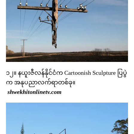
၁၂။ နယူးဇီလန်နိုင်ငံက Cartoonish Sculpture ပြပွဲ
က အနုပညာလက်ရာတစ်ခု။
shwekhitonlinetv.com