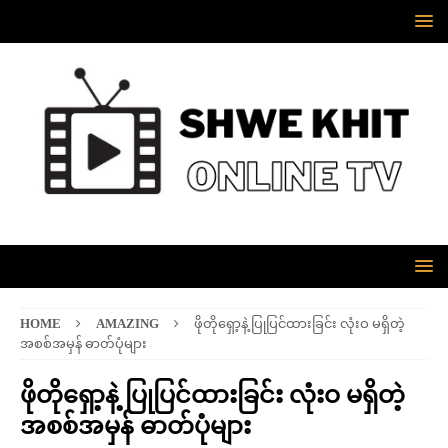
HOME
AMAZING
ဖိုတိုရှော့နဲ့ ပြုပြင်ထားခြင်း လုံးဝ မရှိတဲ့
အစစ်အမှန် ဓာတ်ပုံများ
ဖိုတိုရှော့နဲ့ ပြုပြင်ထားခြင်း လုံးဝ မရှိတဲ့
အစစ်အမှန် ဓာတ်ပုံများ