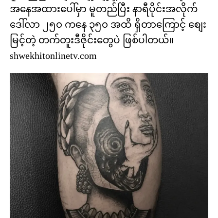
အနေအထားပေါ်မှာ မူတည်ပြီး နာရီပိုင်းအလိုက်
ဒေါ်လာ ၂၅၀ ကနေ ၃၅၀ အထိ ရှိတာကြောင့် စျေး
မြင့်တဲ့ တက်တူးဒီဇိုင်းတွေပဲ ဖြစ်ပါတယ်။
shwekhitonlinetv.com