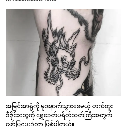
အမြင်အာရုံကို မူးနောက်သွားစေမယ့် တက်တူး
ဒီဇိုင်းတွေကို ရွှေခေတ်ပရိတ်သတ်ကြီးအတွက်
ဖော်ပြပေးခဲ့တာ ဖြစ်ပါတယ်။