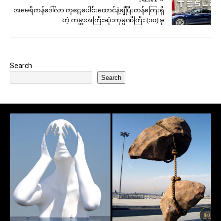
အမေရိကန်ဒေါ်လာ ကုဋေပေါင်းထောင်နဲ့ချီပြီးတန်ကြေးရှိ
တဲ့ ကမ္ဘာအကြီးဆုံးကုမ္ပဏီကြီး (၁၀) ခု
Search
Search