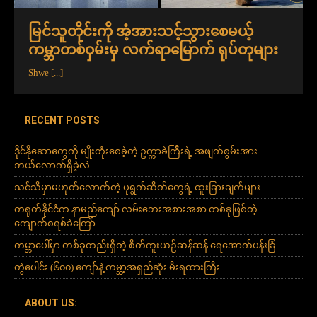
မြင်သူတိုင်းကို အံ့အားသင့်သွားစေမယ့်
ကမ္ဘာတစ်ဝှမ်းမှ လက်ရာမြောက် ရုပ်တုများ
Shwe
[...]
RECENT POSTS
ဒိုင်နိုဆောတွေကို မျိုးတုံးစေခဲ့တဲ့ ဥက္ကာခဲကြီးရဲ့ အဖျက်စွမ်းအား
ဘယ်လောက်ရှိခဲ့လဲ
သင်သိမှာမဟုတ်လောက်တဲ့ ပုရွက်ဆိတ်တွေရဲ့ ထူးခြားချက်များ ….
တရုတ်နိုင်ငံက နာမည်ကျော် လမ်းဘေးအစားအစာ တစ်ခုဖြစ်တဲ့
ကျောက်စရစ်ခဲကြော်
ကမ္ဘာပေါ်မှာ တစ်ခုတည်းရှိတဲ့ စိတ်ကူးယဉ်ဆန်ဆန် ရေအောက်ပန်းခြံ
တွဲပေါင်း (၆၀၀) ကျော်နဲ့ ကမ္ဘာ့အရှည်ဆုံး မီးရထားကြီး
ABOUT US: