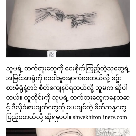
သူမရဲ့ တက်တူးတွေကို ငေးစိုက်ကြည့်တဲ့သူတွေရဲ့
အမြင်အာရုံကို ဝေဝါးမူးနောက်စေတယ်လို့ စဥ်း
စားမိရုံနဲ့တင် စိတ်ကျေနပ်ရတယ်လို့ သူမက ဆိုပါ
တယ်။ လူတိုင်းကို သူမရဲ့ တက်တူးတွေကနေတဆ
င့် ဒီလိုခံစားချက်တွေကို ပေးချင်တဲ့ စိတ်ဆန္ဒတွေ
ပြည့်ဝတယ်လို့ ဆိုရမှာပါ။ shwekhitonlinetv.com