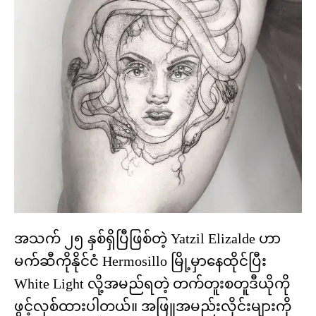
အသက် ၂၅ နှစ်ရှိပြီဖြစ်တဲ့ Yatzil Elizalde ဟာ
မက်ဆီကိုနိုင်ငံ Hermosillo မြို့မှာနေထိုင်ပြီး
White Light လို့အမည်ရတဲ့ တက်တူးစတူဒီယိုကို
ဖွင့်လှစ်ထားပါတယ်။ အဖြူအမည်းလိုင်းများကို