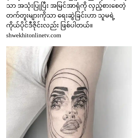
သာ အသုံးပြုပြီး အမြင်အာရုံကို လှည့်စားစေတဲ့
တက်တူးများကိုသာ ရေးဆွဲခြင်းဟာ သူမရဲ့
ကိုယ်ပိုင်ဒီဇိုင်းလည်း ဖြစ်ပါတယ်။
shwekhitonlinetv.com