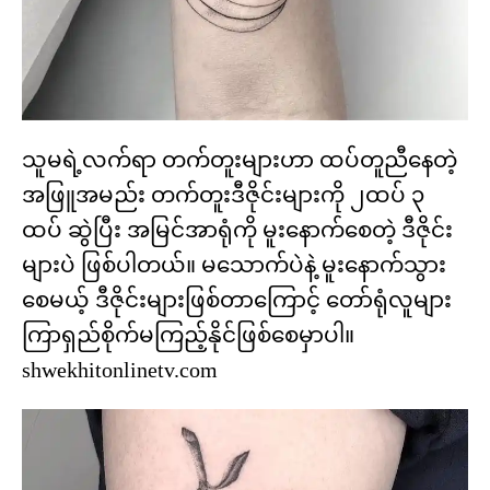
သူမရဲ့လက်ရာ တက်တူးများဟာ ထပ်တူညီနေတဲ့
အဖြူအမည်း တက်တူးဒီဇိုင်းများကို ၂ထပ် ၃
ထပ် ဆွဲပြီး အမြင်အာရုံကို မူးနောက်စေတဲ့ ဒီဇိုင်း
များပဲ ဖြစ်ပါတယ်။ မသောက်ပဲနဲ့ မူးနောက်သွား
စေမယ့် ဒီဇိုင်းများဖြစ်တာကြောင့် တော်ရုံလူများ
ကြာရှည်စိုက်မကြည့်နိုင်ဖြစ်စေမှာပါ။
shwekhitonlinetv.com