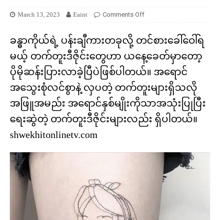
March 13, 2023
Eaint
Comments Off
ခန္ဓာကိုယ်ရဲ့ ပန်းချီကားတခုလို့ တင်စားခေါ်ဝေါ်ရ
မယ့် တက်တူးဒီဇိုင်းတွေဟာ ယနေ့ခေတ်မှာတော့
ပိုမိုဆန်းပြားလာခဲ့ပြီပဲဖြစ်ပါတယ်။ အရောင်
အသွေးစုံလင်စွာနဲ့ လှပတဲ့ တက်တူးများရှိသလို
အဖြူအမည်း အရောင်နှစ်မျိုးကိုသာအသုံးပြုပြီး
ရေးဆွဲတဲ့ တက်တူးဒီဇိုင်းများလည်း ရှိပါတယ်။
shwekhitonlinetv.com