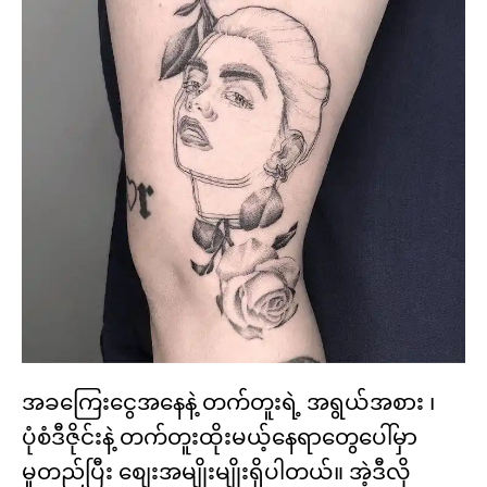
အခကြေးငွေအနေနဲ့ တက်တူးရဲ့ အရွယ်အစား ၊
ပုံစံဒီဇိုင်းနဲ့ တက်တူးထိုးမယ့်နေရာတွေပေါ်မှာ
မူတည်ပြီး စျေးအမျိုးမျိုးရှိပါတယ်။ အဲ့ဒီလို