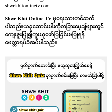
shwekhitonlinetv.com
Shwe Khit Online TV မှရေးသားတင်ဆက်
ပါသည်။ယခုဆောင်းပါးကိုတခြားပေ့ချ်များတွင်
ကျေးဇူးပြု၍ကူးယူဖော်ပြခြင်းမပြုရန်
မေတ္တာရပ်ခံအပ်ပါသည်။