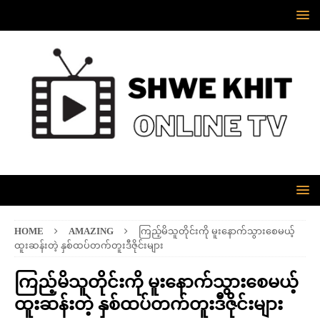
HOME
AMAZING
ကြည့်မိသူတိုင်းကို မူးနောက်သွားစေမယ့်
ထူးဆန်းတဲ့ နှစ်ထပ်တက်တူးဒီဇိုင်းများ
ကြည့်မိသူတိုင်းကို မူးနောက်သွားစေမယ့်
ထူးဆန်းတဲ့ နှစ်ထပ်တက်တူးဒီဇိုင်းများ