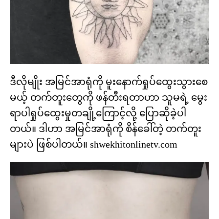
ဒီလိုမျိုး အမြင်အာရုံကို မူးနောက်ရှုပ်ထွေးသွားစေ
မယ့် တက်တူးတွေကို ဖန်တီးရတာဟာ သူမရဲ့ မွေး
ရာပါရှုပ်ထွေးမှုတချို့ကြောင့်လို့ ပြောဆိုခဲ့ပါ
တယ်။ ဒါဟာ အမြင်အာရုံကို စိန်ခေါ်တဲ့ တက်တူး
များပဲ ဖြစ်ပါတယ်။ shwekhitonlinetv.com