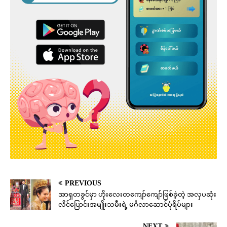
PREVIOUS
အာရှတခွင်မှာ ဟိုးလေးတကျော်ကျော်ဖြစ်ခဲ့တဲ့ အလှပဆုံး
လိင်ပြောင်းအမျိုးသမီးရဲ့ မင်္ဂလာဆောင်ပုံရိပ်များ
NEXT