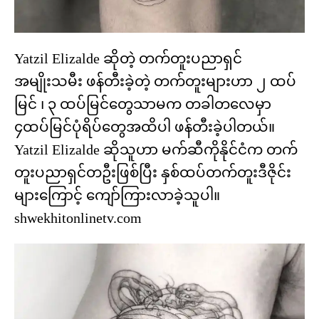
Yatzil Elizalde ဆိုတဲ့ တက်တူးပညာရှင်
အမျိုးသမီး ဖန်တီးခဲ့တဲ့ တက်တူးများဟာ ၂ ထပ်
မြင် ၊ ၃ ထပ်မြင်တွေသာမက တခါတလေမှာ
၄ထပ်မြင်ပုံရိပ်တွေအထိပါ ဖန်တီးခဲ့ပါတယ်။​
Yatzil Elizalde ဆိုသူဟာ မက်ဆီကိုနိုင်ငံက တက်
တူးပညာရှင်တဦးဖြစ်ပြီး နှစ်ထပ်တက်တူးဒီဇိုင်း
များကြောင့် ကျော်ကြားလာခဲ့သူပါ။
shwekhitonlinetv.com