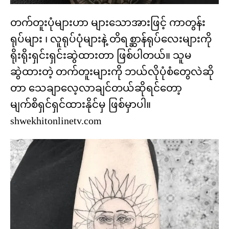
တက်တူးပုံများဟာ များသောအားဖြင့် ကာတွန်း
ရုပ်များ ၊ လူရုပ်ပုံများနဲ့ တိရစ္ဆာန်ရုပ်လေးများကို
ရိုးရိုးရှင်းရှင်းဆွဲထားတာ ဖြစ်ပါတယ်။ သူမ
ဆွဲထားတဲ့ တက်တူးများကို ဘယ်လိုပုံစံတွေလဲဆို
တာ သေချာလေ့လာချင်တယ်ဆိုရင်တော့
မျက်စိရှင်ရှင်ထားနိုင်မှ ဖြစ်မှာပါ။
shwekhitonlinetv.com