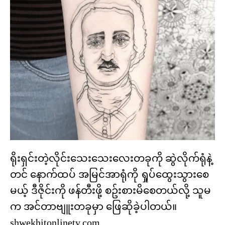
ရိုးရှင်းတဲ့လိုင်းသေးသေးလေးတခုကို ဆွဲလိုက်ရုံနဲ့
တင် နောက်ထပ် အမြင်အာရုံကို ရှုပ်ထွေးသွားစေ
မယ့် ဒီဇိုင်းကို ဖန်တီးဖို့ စဥ်းစားမိစေတယ်လို့ သူမ
က အင်တာဗျူးတခုမှာ ဖြေဆိုခဲ့ပါတယ်။
shwekhitonlinetv.com