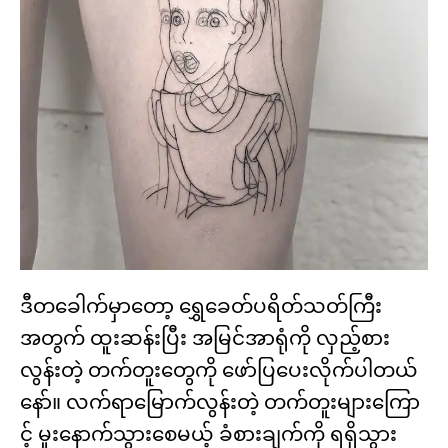
ဒီတခေါက်မှာတော့ ရွှေခေတ်ပရိတ်သတ်ကြီး
အတွက် ထူးဆန်းပြီး အမြင်အာရုံကို လှည့်စား
လွန်းတဲ့ တက်တူးတွေကို ဖော်ပြပေးလိုက်ပါတယ်
နော်။ လက်ရာမြောက်လွန်းတဲ့ တက်တူးများကြော
င့် မူးနောက်သွားစေမယ့် ခံစားချက်ကို ရရှိသွား