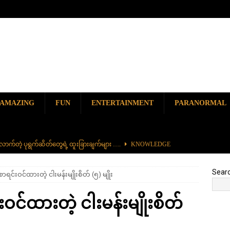
AMAZING
FUN
ENTERTAINMENT
PARANORMAL
ာက်တဲ့ ပုရွက်ဆိတ်တွေရဲ့ ထူးခြားချက်များ ….
KNOWLEDGE
ာမည်ကျော် လမ်းဘေးအစားအစာ တစ်ခုဖြစ်တဲ့ ကျောက်စရစ်ခဲကြော်
Sear
ာရင်းဝင်ထားတဲ့ ငါးမန်းမျိုးစိတ် (၅) မျိုး
ှာ တစ်ခုတည်းရှိတဲ့ စိတ်ကူးယဉ်ဆန်ဆန် ရေအောက်ပန်းခြံ
AMAZING
ဝင်ထားတဲ့ ငါးမန်းမျိုးစိတ်
၆၀၀) ကျော်နဲ့ ကမ္ဘာ့အရှည်ဆုံး မီးရထားကြီး
KNOWLEDGE