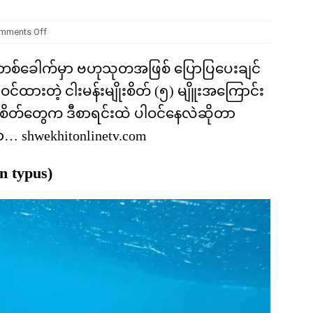
ကို မျိုးတုံးစေခဲ့တဲ့ ဥက္ကာခဲကြီးရဲ့ အဖျက်စွမ်းအား ဘယ်လောက်ရှိခဲ့လဲ
mments Off
စ်ခေါက်မှာ ဗဟုသုတအဖြစ် ပြောပြပေးချင်
်ထားတဲ့ ငါးမန်းမျိုးစိတ် (၅) မျိူးအကြောင်း
ုးစိတ်တွေက ဒီစာရင်းထဲ ပါဝင်နေလဲဆိုတာ
 shwekhitonlinetv.com
n typus)