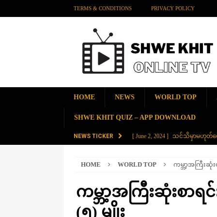
TERMS & CONDITIONS
PRIVACY POLICY
HOME
NEWS
WORLD TOP
SHWE KHIT QUIZ – APP DOWNLOAD
NEWS TICKER
[ June 2, 2024 ]
သင်သိမှာမဟုတ်လေ
[ June 2, 2024 ]
တရုတ်နိုင်ငံက န
HOME
WORLD TOP
ကမ္ဘာ့အကြီးဆုံးစ
AMAZING
[ November 28, 2023 ]
ကမ္ဘာပေါ်မ
ကမ္ဘာ့အကြီးဆုံးစာရင်း
[ November 28, 2023 ]
တွဲပေါင်း (
(၅) မျိုး