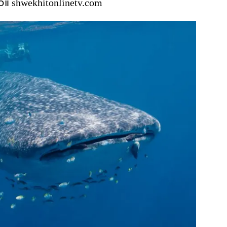
ယ်။ shwekhitonlinetv.com