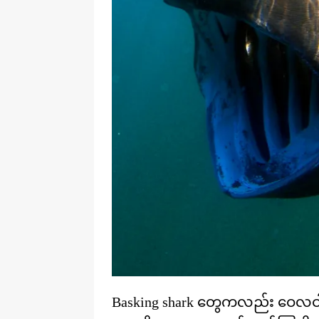
Basking shark တွေကလည်း ဝေလင