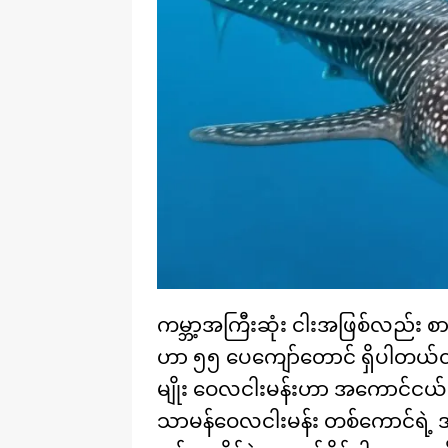
ကမ္ဘာ့အကြီးဆုံး ငါးအဖြစ်လည်း စ
ဟာ ၅၅ ပေကျော်တောင် ရှိပါတယ်တဲ့။ 
မျိုး ဝေလငါးမန်းဟာ အကောင်င
သာမန်ဝေလငါးမန်း တစ်ကောင်ရဲ့ အလေ