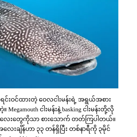
ာရင်းဝင်ထားတဲ့ ဝေလငါးမန်းရဲ့ အရွယ်အစား
Megamouth ငါးမန်းနဲ့ basking ငါးမန်းတို့လို
ယ်လေးတွေကိုသာ စားသောက် တတ်ကြပါတယ်။
းချိန်ဟာ ၃၃ တန်ရှိပြီး တစ်နာရီကို ၃မိုင်