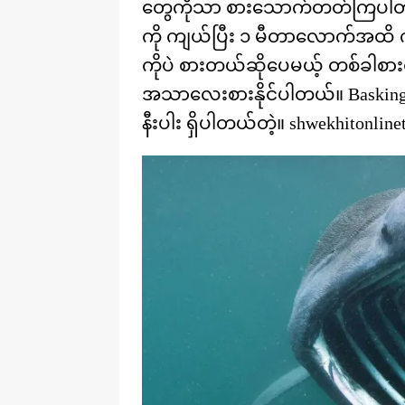
တွေကိုသာ စားသောက်တတ်ကြပါတယ်
ကို ကျယ်ပြီး ၁ မီတာလောက်အထိ 
ကိုပဲ စားတယ်ဆိုပေမယ့် တစ်ခါစ
အသာလေးစားနိုင်ပါတယ်။ Baskin
နီးပါး ရှိပါတယ်တဲ့။ shwekhitonline