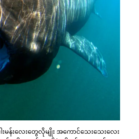
ါးမန်းလေးတွေလိုမျိုး အကောင်သေးသေးလေး