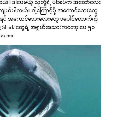
။ ဒါပေမယ့် သူတို့ရဲ့ ပါးစပ်က အတော်လေး
ကျယ်ပါတယ်။ ဒါ့ကြောင့်မို့ အကောင်သေးတွေ
ားရင် အကောင်သေးလေးတွေ ၁ပေါင်လောက်ကို
g Shark တွေရဲ့ အရွယ်အသားကတော့ ပေ ၅၀
tv.com