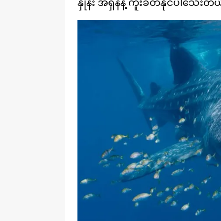
နှုန်း အရှိန်နဲ့ ကူးခတ်နိုင်ပါသေးတ