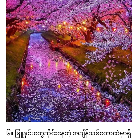
၆။ မြူနှင်းတွေဆိုင်းနေတဲ့ အချိန်သစ်တောထဲမှာရှိ