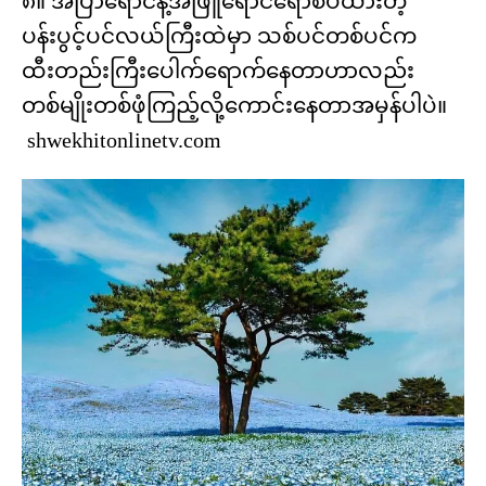
၈။ အပြာရောင်နဲ့အဖြူရောင်ရောစပ်ထားတဲ့
ပန်းပွင့်ပင်လယ်ကြီးထဲမှာ သစ်ပင်တစ်ပင်က
ထီးတည်းကြီးပေါက်ရောက်နေတာဟာလည်း
တစ်မျိုးတစ်ဖုံကြည့်လို့ကောင်းနေတာအမှန်ပါပဲ။
shwekhitonlinetv.com