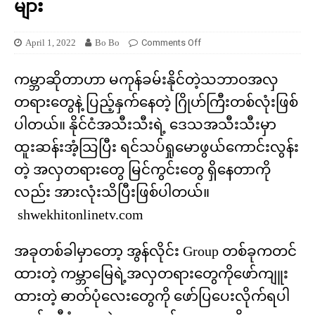
များ
April 1, 2022
Bo Bo
Comments Off
ကမ္ဘာဆိုတာဟာ မကုန်ခမ်းနိုင်တဲ့သဘာဝအလှ
တရားတွေနဲ့ ပြည့်နှက်နေတဲ့ ဂြိုဟ်ကြီးတစ်လုံးဖြစ်
ပါတယ်။ နိုင်ငံအသီးသီးရဲ့ ဒေသအသီးသီးမှာ
ထူးဆန်းအံ့သြပြီး ရင်သပ်ရှုမောဖွယ်ကောင်းလွန်း
တဲ့ အလှတရားတွေ မြင်ကွင်းတွေ ရှိနေတာကို
လည်း အားလုံးသိပြီးဖြစ်ပါတယ်။
shwekhitonlinetv.com
အခုတစ်ခါမှာတော့ အွန်လိုင်း Group တစ်ခုကတင်
ထားတဲ့ ကမ္ဘာမြေရဲ့အလှတရားတွေကိုဖော်ကျူး
ထားတဲ့ ဓာတ်ပုံလေးတွေကို ဖော်ပြပေးလိုက်ရပါ