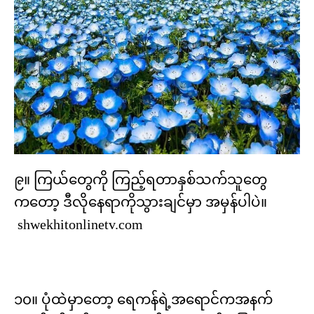
၉။ ကြယ်တွေကို ကြည့်ရတာနှစ်သက်သူတွေ
ကတော့ ဒီလိုနေရာကိုသွားချင်မှာ အမှန်ပါပဲ။
shwekhitonlinetv.com
၁၀။ ပုံထဲမှာတော့ ရေကန်ရဲ့အရောင်ကအနက်