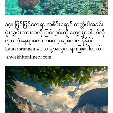
၁၄။ မြင်မြင်လေရာ အစိမ်းရောင် ကတ္တီပါအခင်း
ဖုံးလွှမ်းထားသလို မြင်ကွင်းကို တွေ့ရမှာပါ။ ဒီလို
လှပတဲ့ နေရာလေးကတော့ ဆွစ်ဇာလန်နိုင်ငံ
Lauterbrunnen ဒေသရဲ့အလှတရားဖြစ်ပါတယ်။
shwekhitonlinetv.com