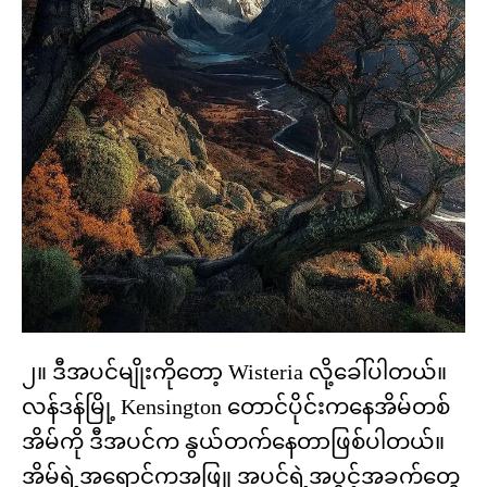
၂။ ဒီအပင်မျိုးကိုတော့ Wisteria လို့ခေါ်ပါတယ်။
လန်ဒန်မြို့ Kensington တောင်ပိုင်းကနေအိမ်တစ်
အိမ်ကို ဒီအပင်က နွယ်တက်နေတာဖြစ်ပါတယ်။
အိမ်ရဲ့အရောင်ကအဖြူ အပင်ရဲ့အပွင့်အခက်တွေ