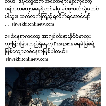
တယ်။ ဒီပုံတွေထဲက အတော်များများကိုတော့
ပရိသတ်တွေအနေနဲ့ တစ်ခါမှမြင်ဖူးမယ်လို့မထင်
ပါဘူး။ ဆက်လက်ကြည့်ရှုလိုက်ရအောင်နော်
…. shwekhitonlinetv.com
၁။ ဒီနေရာကတော့ အာဂျင်တီးနားနိုင်ငံမှာထူး
ထူးခြားခြားတည်ရှိနေတဲ့ Patagonia ရေခဲမြစ်ရဲ့
မြစ်ကျောတစ်နေရာဖြစ်ပါတယ်။
shwekhitonlinetv.com