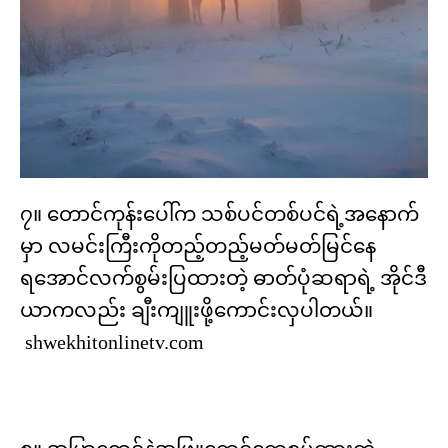
၇။ တောင်ကုန်းပေါ်က သစ်ပင်တစ်ပင်ရဲ့အနောက်
မှာ လမင်းကြီးကိုတည့်တည့်မတ်မတ်မြင်နေ
ရအောင်လက်စွမ်းပြထားတဲ့ ဓာတ်ပုံဆရာရဲ့ အိုင်ဒီ
ယာကလည်း ချီးကျူးဖို့ကောင်းလှပါတယ်။
shwekhitonlinetv.com