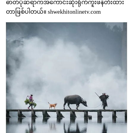
ဓာတ်ပုံဆရာကအကောင်းဆုံးရိုက်ကူးဖန်တီးထား
တာဖြစ်ပါတယ်။ shwekhitonlinetv.com