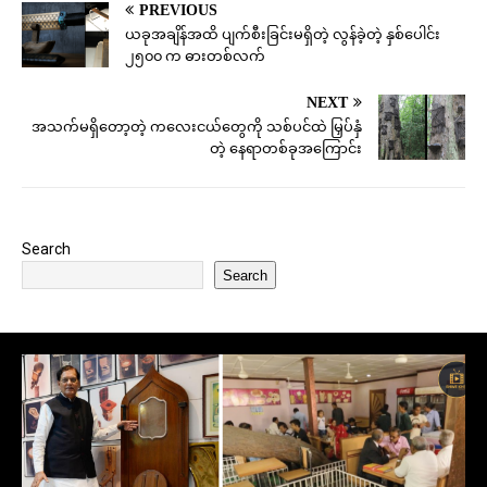
PREVIOUS
ယခုအချိန်အထိ ပျက်စီးခြင်းမရှိတဲ့ လွန်ခဲ့တဲ့ နှစ်ပေါင်း
၂၅၀၀ က ဓားတစ်လက်
NEXT
အသက်မရှိတော့တဲ့ ကလေးငယ်တွေကို သစ်ပင်ထဲ မြှပ်နှံ
တဲ့ နေရာတစ်ခုအကြောင်း
Search
Search