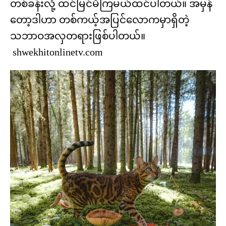
တစ်ခန်းလို့ ထင်မြင်မိကြမယ်ထင်ပါတယ်။ အမှန်
တော့ဒါဟာ တစ်ကယ့်အပြင်လောကမှာရှိတဲ့
သဘာဝအလှတရားဖြစ်ပါတယ်။
shwekhitonlinetv.com