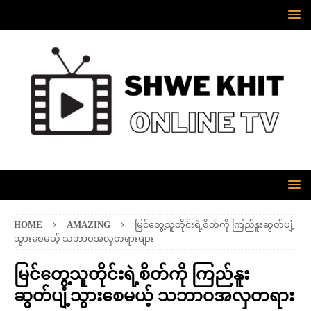
HOME
AMAZING
မြင်တွေ့သူတိုင်းရဲ့စိတ်ကို ကြည်နူးဆွတ်ပျံ့
သွားစေမယ့် သဘာဝအလှတရားများ
မြင်တွေ့သူတိုင်းရဲ့စိတ်ကို ကြည်နူး
ဆွတ်ပျံ့သွားစေမယ့် သဘာဝအလှတရား