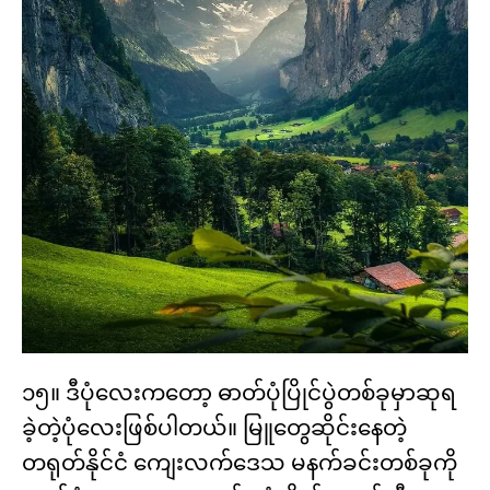
၁၅။ ဒီပုံလေးကတော့ ဓာတ်ပုံပြိုင်ပွဲတစ်ခုမှာဆုရ
ခဲ့တဲ့ပုံလေးဖြစ်ပါတယ်။ မြူတွေဆိုင်းနေတဲ့
တရုတ်နိုင်ငံ ကျေးလက်ဒေသ မနက်ခင်းတစ်ခုကို