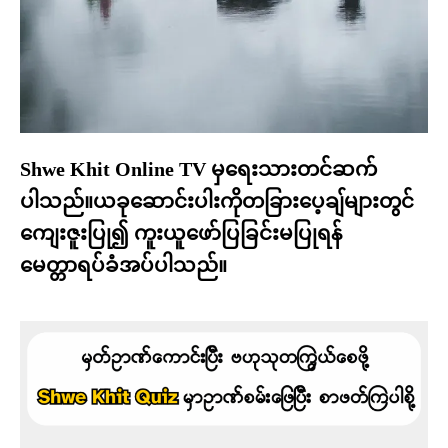
Shwe Khit Online TV မှရေးသားတင်ဆက်
ပါသည်။ယခုဆောင်းပါးကိုတခြားပေ့ချ်များတွင်
ကျေးဇူးပြု၍ ကူးယူဖော်ပြခြင်းမပြုရန်
မေတ္တာရပ်ခံအပ်ပါသည်။