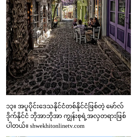
၁၃။ အပူပိုင်းဒေသနိုင်ငံတစ်နိုင်ငံဖြစ်တဲ့ မော်လ်
ဒိုက်နိုင်ငံ ဘိုအာဘိုအာ ကျွန်းစုရဲ့အလှတရားဖြစ်
ပါတယ်။ shwekhitonlinetv.com