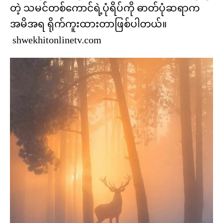
တဲ့ သမင်တစ်ကောင်ရဲ့ပုံရိပ်ကို ဓာတ်ပုံဆရာက
အမိအရ ရိုက်ကူးထားတာဖြစ်ပါတယ်။
shwekhitonlinetv.com