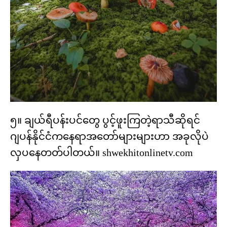
၅။ ချယ်ရီပန်းပင်တွေ ပွင့်ဖူးကြတဲ့ရာသီဆိုရင်
ဂျပန်နိုင်ငံကနေရာအတော်များများဟာ အခုလိုပဲ
လှပနေတတ်ပါတယ်။ shwekhitonlinetv.com