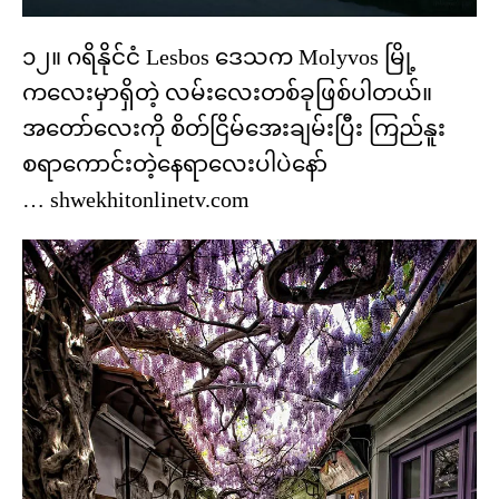
၁၂။ ဂရိနိုင်ငံ Lesbos ဒေသက Molyvos မြို့
ကလေးမှာရှိတဲ့ လမ်းလေးတစ်ခုဖြစ်ပါတယ်။
အတော်လေးကို စိတ်ငြိမ်အေးချမ်းပြီး ကြည်နူး
စရာကောင်းတဲ့နေရာလေးပါပဲနော်
… shwekhitonlinetv.com