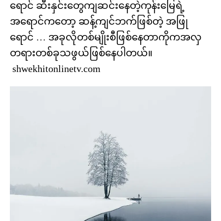
ရောင် ဆီးနှင်းတွေကျဆင်းနေတဲ့ကုန်းမြေရဲ့
အရောင်ကတော့ ဆန့်ကျင်ဘက်ဖြစ်တဲ့ အဖြု
ရောင် … အခုလိုတစ်မျိုးစီဖြစ်နေတာကိုကအလှ
တရားတစ်ခုသဖွယ်ဖြစ်နေပါတယ်။
shwekhitonlinetv.com