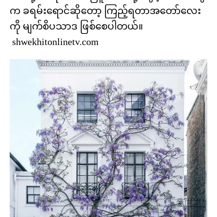
က ခရမ်းရောင်ဆိုတော့ ကြည့်ရတာအတော်လေး
ကို မျက်စိပသာဒ ဖြစ်စေပါတယ်။
shwekhitonlinetv.com