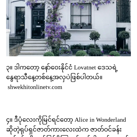
၃။ ဒါကတော့ နော်ဝေးနိုင်ငံ Lovatnet ဒေသရဲ့
နွေရာသီနေ့တစ်နေ့အလှပဲဖြစ်ပါတယ်။
shwekhitonlinetv.com
၄။ ဒီပုံလေးကိုမြင်ရင်တော့ Alice in Wonderland
ဆိုတဲ့ရုပ်ရှင်ဇာတ်ကားလေးထဲက ဇာတ်ဝင်ခန်း