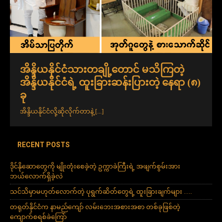
အိန္ဒိယနိုင်ငံသားတချို့တောင် မသိကြတဲ့
အိန္ဒိယနိုင်ငံရဲ့ ထူးခြားဆန်းပြားတဲ့ နေရာ (၈)
ခု
အိန္ဒိယနိုင်ငံလို့ဆိုလိုက်တာနဲ့
[...]
RECENT POSTS
ဒိုင်နိုဆောတွေကို မျိုးတုံးစေခဲ့တဲ့ ဥက္ကာခဲကြီးရဲ့ အဖျက်စွမ်းအား
ဘယ်လောက်ရှိခဲ့လဲ
သင်သိမှာမဟုတ်လောက်တဲ့ ပုရွက်ဆိတ်တွေရဲ့ ထူးခြားချက်များ ….
တရုတ်နိုင်ငံက နာမည်ကျော် လမ်းဘေးအစားအစာ တစ်ခုဖြစ်တဲ့
ကျောက်စရစ်ခဲကြော်