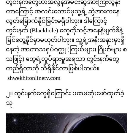
တွင်းနက်တွေဟာအလွန်အမင်းဆွဲအားကြီးလွန်း
တာကြောင့် အလင်းတောင်မှသူ့ရဲ့ ဆွဲအားကနေ
လွတ်မြောက်နိုင်ခြင်းမရှိပါဘူး။ ဒါကြောင့်
တွင်းနက် (Blackhole) တွေကိုသင့်အနေနဲ့မျက်စိနဲ့
မြင်တွေ့နိုင်မှာမဟုတ်ပါဘူး။ သူ့ရဲ့အနီးအနားမှာရှိ
နေတဲ့ အာကာသရုပ်ဝတ္ထု (ကြယ်များ၊ ဂြိုဟ်များ စ
သဖြင့်) တွေရဲ့လှုပ်ရှားမှုအရသာ တွင်းနက်တွေ
တည်ရှိတာကို သိရှိနိုင်တာဖြစ်ပါတယ်။
shwekhitonlinetv.com
၂။ တွင်းနက်တွေရှိကြောင်း ပထမဆုံးဖော်ထုတ်ခဲ့
သူ