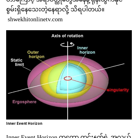
စွမ်းရှိနေသေးတဲ့နေရာလို့ သိရပါတယ်။
shwekhitonlinetv.com
Inner Event Horizon
Inner Event Horizon ကတော့ တွင်းနက်ရဲ့ အလယ်