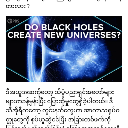
တာလား ?
ဒီအယူအဆကိုတော့ သိပ္ပံပညာရှင်အတော်များ
များကခန့်မှန်းပြီး ပြောဆိုမှုတွေရှိခဲ့ပါတယ်။ ဒီ
သီအိုရီကတော့ တွင်းနက်တွေဟာ အာကာသရုပ်ဝ
တ္တုတွေကို စုပ်ယူဆွဲငင်ပြီး အခြားတစ်ဖက်ကို