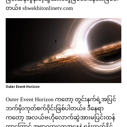
တယ်။ shwekhitonlinetv.com
Outer Event Horizon
Outer Event Horizon ကတော့ တွင်းနက်ရဲ့အပြင်
ဘက်မိုးကုတ်စက်ဝိုင်းဖြစ်ပါတယ်။ ဒီနေရာ
ကတော့ အလယ်ဗဟိုလောက်ဆွဲအားမပြင်းထန်
တာကြောင့် အရာဝတ္ထုတွေအနေနဲ့ ရုန်းထွက်နိုင်