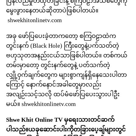
ပြန်လည်မှုတ်ထုတ်ခြင်းနဲ့ စကြဝဠာအသစ်တွေကို
မွေးဖွားနေတယ်ဆိုတာပဲဖြစ်ပါတယ်။
shwekhitonlinetv.com
အခု ဖော်ပြပေးခဲ့တာကတော့ စကြဝဠာထဲက
တွင်းနက် (Black Hole) ကြီးတွေနဲ့ပက်သတ်တဲ့
ဗဟုသုတအနည်းငယ်သာဖြစ်ပါတယ်။ တစ်ကယ်
တမ်းမှာတော့ တွင်းနက်တွေနဲ့ ပတ်သက်တဲ့
လျှို့ဝှက်ချက်တွေက များစွာကျန်ရှိနေသေးပါတာ
ကြောင့် နောက်နောင်အခါတွေမှာလည်း
အလျဉ်းသင့်သလို ထပ်မံဖော်ပြပေးသွားပါဦး
မယ်။ shwekhitonlinetv.com
Shwe Khit Online TV မှရေးသားတင်ဆက်
ပါသည်။ယခုဆောင်းပါးကိုတခြားပေ့ချ်များတွင်