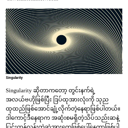
Singularity
Singularity ဆိုတာကတော့ တွင်းနက်ရဲ့
အလယ်ဗဟိုဖြစ်ပြီး ဒြပ်ထုအားလုံးကို သုည
ထုထည်ဖြစ်အောင်ချုံ့လိုက်တဲ့နေရာဖြစ်ပါတယ်။
ဒါကောင့်ဒီနေရာက အဆုံးစမရှိတဲ့သိပ်သည်းဆနဲ့
ပြင်းထန်လွန်းတဲ့ဆွဲအားတွေဖြစ်ပေါ်နေတာဖြစ်ပါ