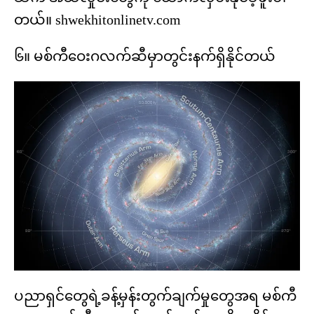
တယ်။ shwekhitonlinetv.com
၆။ မစ်ကီဝေးဂလက်ဆီမှာတွင်းနက်ရှိနိုင်တယ်
ပညာရှင်တွေရဲ့ခန့်မှန်းတွက်ချက်မှုတွေအရ မစ်ကီ