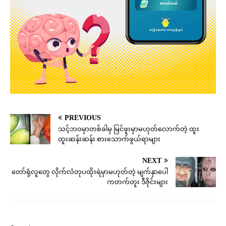
PREVIOUS
သင့်ဘဝမှာတစ်ခါမှ မြင်ဖူးမှာမဟုတ်လောက်တဲ့ ထူး
ထူးဆန်းဆန်း စားသောက်ဖွယ်ရာများ
NEXT
တော်ရုံလူတွေ လိုက်လံတုပထိုးရဲမှာမဟုတ်တဲ့ မျက်နှာပေါ်
ကတက်တူး ဒီဇိုင်းများ