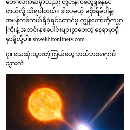
ဝေးဂလက်ဆီမှာလည်း တွင်းနက်တွေရှိနေနိုင်
တယ်လို့ သိရပါတယ်။ ဒါပေမယ့် မစိုးရိမ်ပါနဲ့။
အမှန်တစ်ကယ်ရှိခဲ့ရင်တောင်မှ ကျွန်တော်တို့ကမ္ဘာ
ကြီးနဲ့ အလင်းနှစ်ပေါင်းများစွာဝေးတဲ့ နေရာမှာရှိ
မှာမို့လို့ပါ။ shwekhitonlinetv.com
၇။ သေဆုံးသွားတဲ့ကြယ်တွေ ဘယ်ဘဝရောက်
သွားလဲ