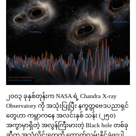
၂၀၀၃ ခုနှစ်တုန်းက NASA ရဲ့ Chandra X-ray
Observatory ကို အသုံးပြုပြီး နက္ခတ္တဗေဒပညာရှင်
တွေဟာ ကမ္ဘာကနေ အလင်းနှစ် သန်း (၂၅၀)
အကွာမှာရှိတဲ့ အလွန်ကြီးမားတဲ့ Black hole တစ်ခု
ဆီက အသံလှိုင်းတွေကို ထောက်လှမ်းနိုင်ခဲ့ဖူးပါ