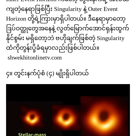
ကျတဲ့နေရာဖြစ်ပြီး Singularity နဲ့ Outer Event
Horizon တို့ရဲ့ကြားမှာရှိပါတယ်။ ဒီနေရာမှာတော့
ဒြပ်ဝတ္ထုတွေအနေနဲ့ လွတ်မြောက်အောင်ရုန်းထွက်
နိုင်စွမ်း မရှိတော့ဘဲ ဗဟိုချက်ဖြစ်တဲ့ Singularity
ထံကိုတွန်းပို့ခံရမှာလည်းဖြစ်ပါတယ်။
shwekhitonlinetv.com
၄။ တွင်းနက်ပုံစံ (၄) မျိုးရှိပါတယ်