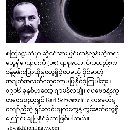
စကြဝဠာထဲမှာ ဆွဲငင်အားပြင်းထန်လွန်းတဲ့အရာ
တွေရှိကြောင်းကို (၁၈) ရာစုလောက်ကတည်းက
ခန့်မှန်းပြောဆိုမှုတွေရှိခဲ့ပေမယ့် ခိုင်မာတဲ့
အချက်အလက်တွေတော့မပြနိုင်ခဲ့ကြပါဘူး။
၁၉၁၆ ခုနှစ်မှာတော့ ဂျာမန်လူမျိုး ရူပဗေဒနဲ့နက္ခ
တဗေဒပညာရှင် Karl Schwarzchild ကခေတ်နဲ့
လျော်ညီတဲ့ ရှင်းလင်းချက်တွေနဲ့ တွင်းနက်တွေရှိ
ကြောင်း ချပြနိုင်ခဲ့တာဖြစ်ပါတယ်။
shwekhitonlinetv.com