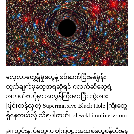
လေ့လာတွေ့ရှိမှုတွေနဲ့ စပ်ဆက်ပြီးခန့်မှန်း
တွက်ချက်မှုတွေအရဆိုရင် ဂလက်ဆီတွေရဲ့
အလယ်ဗဟိုမှာ အလွန်ကြီးမားပြီး ဆွဲအား
ပြင်းထန်လှတဲ့ Supermassive Black Hole ကြီးတွေ
ရှိနေတယ်လို့ သိရပါတယ်။ shwekhitonlinetv.com
၉။ တွင်းနက်တွေက စကြဝဠာအသစ်တွေဖန်တီးနေ