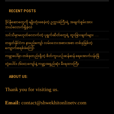
RECENT POSTS
ဒိုင်နိုဆောတွေကို မျိုးတုံးစေခဲ့တဲ့ ဥက္ကာခဲကြီးရဲ့ အဖျက်စွမ်းအား
ဘယ်လောက်ရှိခဲ့လဲ
သင်သိမှာမဟုတ်လောက်တဲ့ ပုရွက်ဆိတ်တွေရဲ့ ထူးခြားချက်များ ….
တရုတ်နိုင်ငံက နာမည်ကျော် လမ်းဘေးအစားအစာ တစ်ခုဖြစ်တဲ့
ကျောက်စရစ်ခဲကြော်
ကမ္ဘာပေါ်မှာ တစ်ခုတည်းရှိတဲ့ စိတ်ကူးယဉ်ဆန်ဆန် ရေအောက်ပန်းခြံ
တွဲပေါင်း (၆၀၀) ကျော်နဲ့ ကမ္ဘာ့အရှည်ဆုံး မီးရထားကြီး
ABOUT US:
Thank you for visiting us.
Email:
contact@shwekhitonlinetv.com