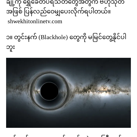
ချို့ကို ရွှေခေတ်ပရိသတ်တွေအတွက် ဗဟုသုတ
အဖြစ် ပြန်လည်ဝေမျှပေးလိုက်ရပါတယ်။
shwekhitonlinetv.com
၁။ တွင်းနက် (Blackhole) တွေကို မမြင်တွေ့နိုင်ပါ
ဘူး