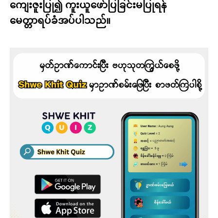
ကျေးဇူးပြု၍ ကူးယူဖော်ပြခြင်းမပြုရန်
မေတ္တာရပ်ခံအပ်ပါသည်။