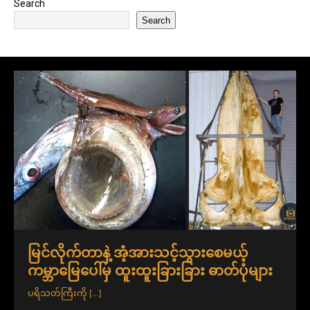
Search
Search
မြင်လိုက်တာနဲ့ အံ့အားသင့်သွားစေမယ့်
ကမ္ဘာမြေပေါ်မှ ထူးထူးခြားခြား ဓာတ်ပုံများ
ပရိသတ်ကြီးကို
[...]