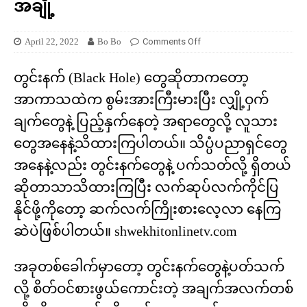
အချို့
April 22, 2022
Bo Bo
Comments Off
တွင်းနက် (Black Hole) တွေဆိုတာကတော့
အာကာသထဲက စွမ်းအားကြီးမားပြီး လျှို့ဝှက်
ချက်တွေနဲ့ ပြည့်နှက်နေတဲ့ အရာတွေလို့ လူသား
တွေအနေနဲ့သိထားကြပါတယ်။ သိပ္ပံပညာရှင်တွေ
အနေနဲ့လည်း တွင်းနက်တွေနဲ့ ပက်သတ်လို့ ရှိတယ်
ဆိုတာသာသိထားကြပြီး လက်ဆုပ်လက်ကိုင်ပြ
နိုင်ဖို့ကိုတော့ ဆက်လက်ကြိုးစားလေ့လာ နေကြ
ဆဲပဲဖြစ်ပါတယ်။ shwekhitonlinetv.com
အခုတစ်ခေါက်မှာတော့ တွင်းနက်တွေနဲ့ပတ်သက်
လို့ စိတ်ဝင်စားဖွယ်ကောင်းတဲ့ အချက်အလက်တစ်