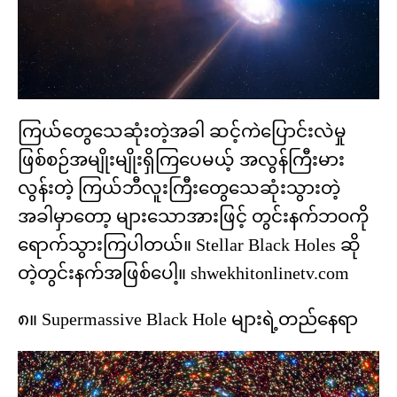
ကြယ်တွေသေဆုံးတဲ့အခါ ဆင့်ကဲပြောင်းလဲမှု
ဖြစ်စဉ်အမျိုးမျိုးရှိကြပေမယ့် အလွန်ကြီးမား
လွန်းတဲ့ ကြယ်ဘီလူးကြီးတွေသေဆုံးသွားတဲ့
အခါမှာတော့ များသောအားဖြင့် တွင်းနက်ဘဝကို
ရောက်သွားကြပါတယ်။ Stellar Black Holes ဆို
တဲ့တွင်းနက်အဖြစ်ပေါ့။ shwekhitonlinetv.com
၈။ Supermassive Black Hole များရဲ့တည်နေရာ