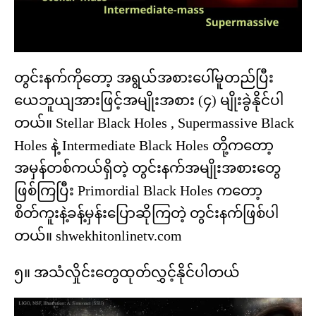
တွင်းနက်ကိုတော့ အရွယ်အစားပေါ်မူတည်ပြီး
ယေဘူယျအားဖြင့်အမျိုးအစား (၄) မျိုးခွဲနိုင်ပါ
တယ်။ Stellar Black Holes , Supermassive Black
Holes နဲ့ Intermediate Black Holes တို့ကတော့
အမှန်တစ်ကယ်ရှိတဲ့ တွင်းနက်အမျိုးအစားတွေ
ဖြစ်ကြပြီး Primordial Black Holes ကတော့
စိတ်ကူးနဲ့ခန့်မှန်းပြောဆိုကြတဲ့ တွင်းနက်ဖြစ်ပါ
တယ်။ shwekhitonlinetv.com
၅။ အသံလှိုင်းတွေထုတ်လွှင့်နိုင်ပါတယ်