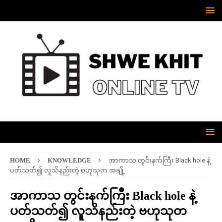
HOME
KNOWLEDGE
အာကာသ တွင်းနက်ကြီး Black hole နဲ့
ပတ်သတ်၍ လူသိနည်းတဲ့ ဗဟုသုတ အချို့
အာကာသ တွင်းနက်ကြီး Black hole နဲ့
ပတ်သတ်၍ လူသိနည်းတဲ့ ဗဟုသုတ