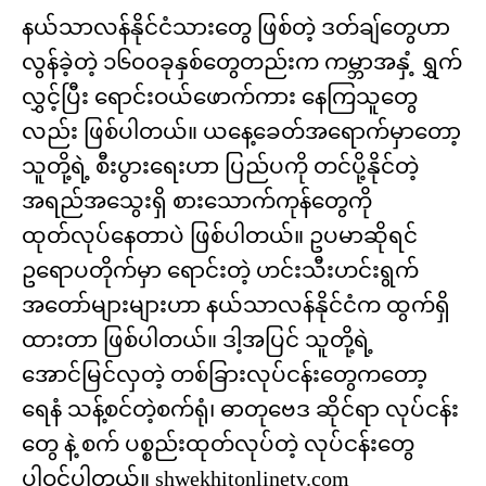
နယ်သာလန်နိုင်ငံသားတွေ ဖြစ်တဲ့ ဒတ်ချ်တွေဟာ
လွန်ခဲ့တဲ့ ၁၆၀၀ခုနှစ်တွေတည်းက ကမ္ဘာအနှံ့ ရွှက်
လွှင့်ပြီး ရောင်းဝယ်ဖောက်ကား နေကြသူတွေ
လည်း ဖြစ်ပါတယ်။ ယနေ့ခေတ်အရောက်မှာတော့
သူတို့ရဲ့ စီးပွားရေးဟာ ပြည်ပကို တင်ပို့နိုင်တဲ့
အရည်အသွေးရှိ စားသောက်ကုန်တွေကို
ထုတ်လုပ်နေတာပဲ ဖြစ်ပါတယ်။ ဥပမာဆိုရင်
ဥရောပတိုက်မှာ ရောင်းတဲ့ ဟင်းသီးဟင်းရွက်
အတော်များများဟာ နယ်သာလန်နိုင်ငံက ထွက်ရှိ
ထားတာ ဖြစ်ပါတယ်။ ဒါ့အပြင် သူတို့ရဲ့
အောင်မြင်လှတဲ့ တစ်ခြားလုပ်ငန်းတွေကတော့
ရေနံ သန့်စင်တဲ့စက်ရုံ၊ ဓာတုဗေဒ ဆိုင်ရာ လုပ်ငန်း
တွေ နဲ့ စက် ပစ္စည်းထုတ်လုပ်တဲ့ လုပ်ငန်းတွေ
ပါဝင်ပါတယ်။ shwekhitonlinetv.com