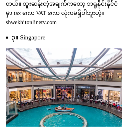
တယ်။ ထူးဆန်းတဲ့အချက်ကတော့ ဘရူနိုင်းနိုင်ငံ
မှာ tax ကော VAT ကော လုံးဝမရှိပါဘူးတဲ့။
shwekhitonlinetv.com
၃။ Singapore