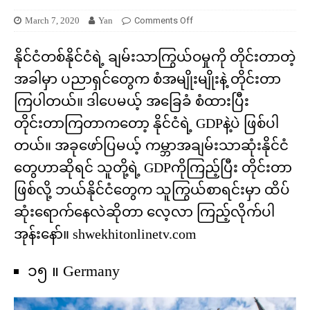
March 7, 2020
Yan
Comments Off
နိုင်ငံတစ်နိုင်ငံရဲ့ ချမ်းသာကြွယ်ဝမှုကို တိုင်းတာတဲ့
အခါမှာ ပညာရှင်တွေက စံအမျိုးမျိုးနဲ့ တိုင်းတာ
ကြပါတယ်။ ဒါပေမယ့် အခြေခံ စံထားပြီး
တိုင်းတာကြတာကတော့ နိုင်ငံရဲ့ GDPနဲ့ပဲ ဖြစ်ပါ
တယ်။ အခုဖော်ပြမယ့် ကမ္ဘာအချမ်းသာဆုံးနိုင်ငံ
တွေဟာဆိုရင် သူတို့ရဲ့ GDPကိုကြည့်ပြီး တိုင်းတာ
ဖြစ်လို့ ဘယ်နိုင်ငံတွေက သူကြွယ်စာရင်းမှာ ထိပ်
ဆုံးရောက်နေလဲဆိုတာ လေ့လာ ကြည့်လိုက်ပါ
အုန်းနော်။ shwekhitonlinetv.com
၁၅ ။ Germany