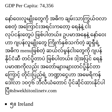
GDP Per Capita: 74,356
နော်ဝေးလူမျိုးတွေကို အဓိက ချမ်းသာကြွယ်ဝလာ
စေတဲ့ အကြောင်းအရင်းကတော့ ရေနံနဲ့ ငါး
လုပ်ငန်းတွေပဲ ဖြစ်ပါတယ်။ ဥပမာအနေနဲ့ နော်ဝေး
ဟာ ဂျပန်လူမျိုးတွေ ကြိုက်နှစ်သက်တဲ့ ဆူရှီရဲ့
အဓိက menuဖြစ်တဲ့ ဆယ်လ်မွန်ငါးတွေကို ဂျပန်
နိုင်ငံဆီ တင်ပို့တာပဲ ဖြစ်ပါတယ်။ ဒါ့အပြင် ရေနံ
ပမာဏကိုလည်း အတော်များများတင်ပို့နိုင်တာ
ကြောင့် တိုင်းပြည်ရဲ့ ဘဏ္ဍာငွေဟာ အမေရိကန်
ဒေါ်လာ ၁၀၇၆ ဘီလီယံတောင် ပိုင်ဆိုင်ထားနိုင်ပါ
ပြီ။shwekhitonlinetv.com
၅။ Ireland