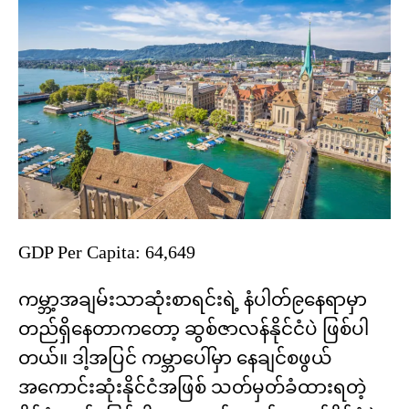
GDP Per Capita: 64,649
ကမ္ဘာ့အချမ်းသာဆုံးစာရင်းရဲ့ နံပါတ်၉နေရာမှာ
တည်ရှိနေတာကတော့ ဆွစ်ဇာလန်နိုင်ငံပဲ ဖြစ်ပါ
တယ်။ ဒါ့အပြင် ကမ္ဘာပေါ်မှာ နေချင်စဖွယ်
အကောင်းဆုံးနိုင်ငံအဖြစ် သတ်မှတ်ခံထားရတဲ့