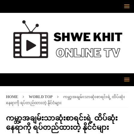
HOME
WORLD TOP
ကမ္ဘာ့အချမ်းသာဆုံးစာရင်းရဲ့ ထိပ်ဆုံး
နေရာကို ရပ်တည်ထားတဲ့ နိုင်ငံများ
ကမ္ဘာ့အချမ်းသာဆုံးစာရင်းရဲ့ ထိပ်ဆုံး
နေရာကို ရပ်တည်ထားတဲ့ နိုင်ငံများ