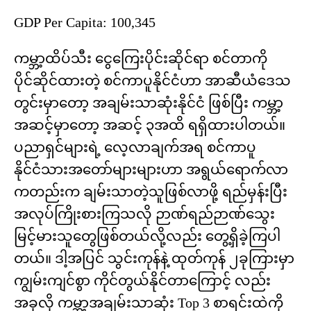
GDP Per Capita: 100,345
ကမ္ဘာ့ထိပ်သီး ငွေကြေးပိုင်းဆိုင်ရာ စင်တာကို
ပိုင်ဆိုင်ထားတဲ့ စင်ကာပူနိုင်ငံဟာ အာဆီယံဒေသ
တွင်းမှာတော့ အချမ်းသာဆုံးနိုင်ငံ ဖြစ်ပြီး ကမ္ဘာ့
အဆင့်မှာတော့ အဆင့် ၃အထိ ရရှိထားပါတယ်။
ပညာရှင်များရဲ့ လေ့လာချက်အရ စင်ကာပူ
နိုင်ငံသားအတော်များများဟာ အရွယ်ရောက်လာ
ကတည်းက ချမ်းသာတဲ့သူဖြစ်လာဖို့ ရည်မှန်းပြီး
အလုပ်ကြိုးစားကြသလို ဉာဏ်ရည်ဉာဏ်သွေး
မြင့်မားသူတွေဖြစ်တယ်လို့လည်း တွေ့ရှိခဲ့ကြပါ
တယ်။ ဒါ့အပြင် သွင်းကုန်နဲ့ ထုတ်ကုန် ၂ခုကြားမှာ
ကျွမ်းကျင်စွာ ကိုင်တွယ်နိုင်တာကြောင့် လည်း
အခုလို ကမ္ဘာ့အချမ်းသာဆုံး Top 3 စာရင်းထဲကို