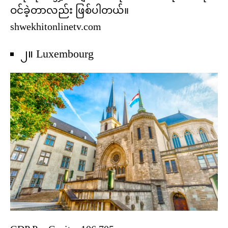
ဝင်ခဲ့တာလည်း ဖြစ်ပါတယ်။
shwekhitonlinetv.com
၂။ Luxembourg