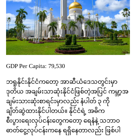
GDP Per Capita: 79,530
ဘရူနိုင်းနိုင်ငံကတော့ အာဆီယံဒေသတွင်းမှာ
ဒုတိယ အချမ်းသာဆုံးနိုင်ငံဖြစ်တဲ့အပြင် ကမ္ဘာ့အ
ချမ်းသားဆုံးစာရင်းမှာလည်း နံပါတ် ၃ ကို
ချိတ်ဆွဲထားနိုင်ပါတယ်။ နိုင်ငံရဲ့ အဓိက
စီးပွားရေးလုပ်ငန်းတွေကတော့ ရေနံနဲ့ သဘာ၀
ဓာတ်ငွေ့လုပ်ငန်းကနေ ရရှိနေတာလည်း ဖြစ်ပါ