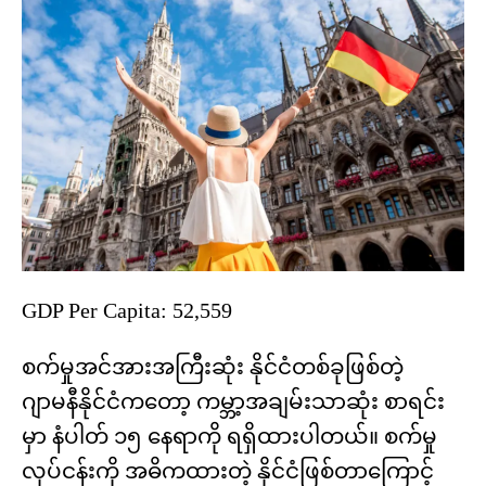
GDP Per Capita: 52,559
စက်မှုအင်အားအကြီးဆုံး နိုင်ငံတစ်ခုဖြစ်တဲ့
ဂျာမနီနိုင်ငံကတော့ ကမ္ဘာ့အချမ်းသာဆုံး စာရင်း
မှာ နံပါတ် ၁၅ နေရာကို ရရှိထားပါတယ်။ စက်မှု
လုပ်ငန်းကို အဓိကထားတဲ့ နိုင်ငံဖြစ်တာကြောင့်