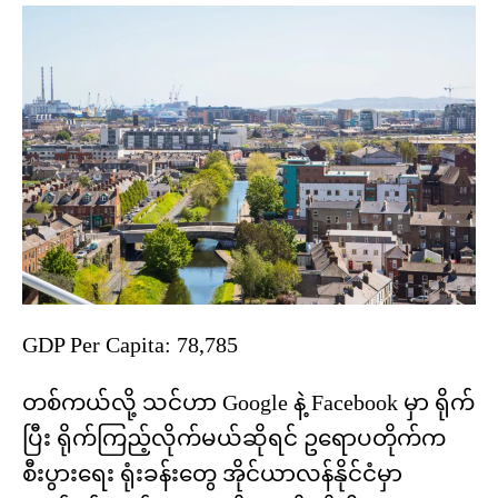
GDP Per Capita: 78,785
တစ်ကယ်လို့ သင်ဟာ Google နဲ့ Facebook မှာ ရိုက်
ပြီး ရိုက်ကြည့်လိုက်မယ်ဆိုရင် ဥရောပတိုက်က
စီးပွားရေး ရုံးခန်းတွေ အိုင်ယာလန်နိုင်ငံမှာ