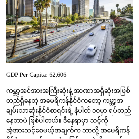
GDP Per Capita: 62,606
ကမ္ဘာ့အင်အားအကြီးဆုံးနဲ့ အာဏာအရှိဆုံးအဖြစ်
တည်ရှိနေတဲ့ အမေရိကန်နိုင်ငံကတော့ ကမ္ဘာ့အ
ချမ်းသာဆုံးနိုင်ငံစာရင်းရဲ့ နံပါတ် ၁၀မှာ ရပ်တည်
နေတာပဲ ဖြစ်ပါတယ်။ ဒီနေရာမှာ သင့်ကို
အံ့အားသင့်စေမယ့်အချက်က ဘာလို့ အမေရိကန်