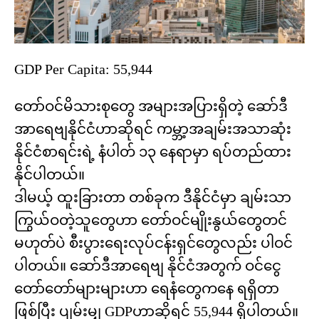
GDP Per Capita: 55,944
တော်ဝင်မိသားစုတွေ အများအပြားရှိတဲ့ ဆော်ဒီ
အာရေဗျနိုင်ငံဟာဆိုရင် ကမ္ဘာ့အချမ်းအသာဆုံး
နိုင်ငံစာရင်းရဲ့ နံပါတ် ၁၃ နေရာမှာ ရပ်တည်ထား
နိုင်ပါတယ်။
ဒါမယ့် ထူးခြားတာ တစ်ခုက ဒီနိုင်ငံမှာ ချမ်းသာ
ကြွယ်ဝတဲ့သူတွေဟာ တော်ဝင်မျိုးနွယ်တွေတင်
မဟုတ်ပဲ စီးပွားရေးလုပ်ငန်းရှင်တွေလည်း ပါဝင်
ပါတယ်။ ဆော်ဒီအာရေဗျ နိုင်ငံအတွက် ဝင်ငွေ
တော်တော်များများဟာ ရေနံတွေကနေ ရရှိတာ
ဖြစ်ပြီး ပျမ်းမျှ GDPဟာဆိုရင် 55,944 ရှိပါတယ်။