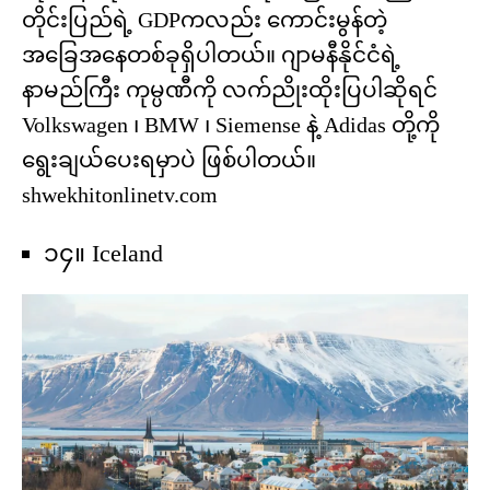
တိုင်းပြည်ရဲ့ GDPကလည်း ကောင်းမွန်တဲ့
အခြေအနေတစ်ခုရှိပါတယ်။ ဂျာမနီနိုင်ငံရဲ့
နာမည်ကြီး ကုမ္ပဏီကို လက်ညိုးထိုးပြပါဆိုရင်
Volkswagen ၊ BMW ၊ Siemense နဲ့ Adidas တို့ကို
ရွေးချယ်ပေးရမှာပဲ ဖြစ်ပါတယ်။
shwekhitonlinetv.com
၁၄။ Iceland