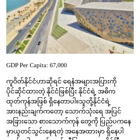
GDP Per Capita: 67,000
ကူဝိတ်နိုင်ငံဟာဆိုရင် ရေနံအများအပြားကို
ပိုင်ဆိုင်ထားတဲ့ နိုင်ငံဖြစ်ပြီး နိုင်ငံရဲ့ အဓိက
ထုတ်ကုန်အဖြစ် ရှိနေတာပါ။သူတို့နိုင်ငံရဲ့
အားနည်းချက်ကတော့ သောက်သုံးရေ အပြင်
အခြားသော စားသောက်ကုန် တွေကို ပြည်ပကနေ
မှာယူတင်သွင်းနေရတဲ့ အနေအထားမှာ ရှိနေပါ