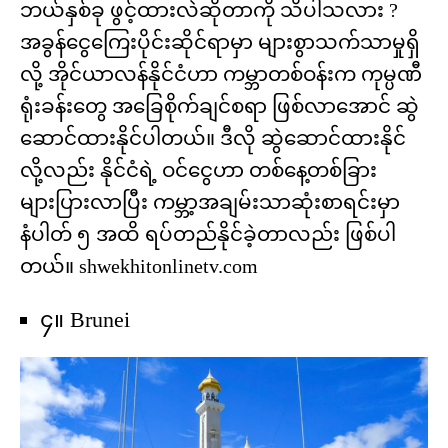
ဘယ်နှစ်ခု ဖွင့်ထားလဲဆိုတာကို သိပါသလား ?
အခွန်ငွေကြေးပိုင်းဆိုင်ရာမှာ များစွာသက်သာမှုရှိ
လို့ အိုင်ယာလန်နိုင်ငံဟာ ကမ္ဘာတစ်ဝန်းက ကုမ္ပဏီ
ရုံးခန်းတွေ အခြေစိုက်ချင်စရာ ဖြစ်လာအောင် ဆွဲ
ဆောင်ထားနိုင်ပါတယ်။ ဒီလို ဆွဲဆောင်ထားနိုင်
လို့လည်း နိုင်ငံရဲ့ ဝင်ငွေဟာ တစ်နေ့တစ်ခြား
များပြားလာပြီး ကမ္ဘာ့အချမ်းသာဆုံးစာရင်းမှာ
နံပါတ် ၅ အထိ ရပ်တည်နိုင်ခဲ့တာလည်း ဖြစ်ပါ
တယ်။ shwekhitonlinetv.com
၄။ Brunei