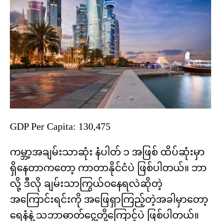
GDP Per Capita: 130,475
ကမ္ဘာ့အချမ်းသာဆုံး နံပါတ် ၁ အဖြစ် ထိပ်ဆုံးမှာ
ရှိနေတာကတော့ ကာတာနိုင်ငံပဲ ဖြစ်ပါတယ်။ ဘာ
လို့ ဒီလို ချမ်းသာကြွယ်ဝနေရလဲဆိုတဲ့
အကြောင်းရင်းကို အဖြေရှာကြည့်တဲ့အခါမှာတော့
ရေနံနဲ့ သဘာဓာတ်ငွေ့တို့ကြောင့်ပဲ ဖြစ်ပါတယ်။