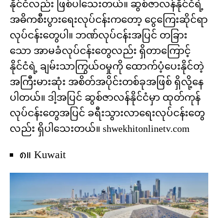
နိုင်ငံလည်း ဖြစ်ပါသေးတယ်။ ဆွစ်ဇာလန်နိုင်ငံရဲ့
အဓိကစီးပွားရေးလုပ်ငန်းကတော့ ငွေကြေးဆိုင်ရာ
လုပ်ငန်းတွေပါ။ ဘဏ်လုပ်ငန်းအပြင် တခြား
သော အာမခံလုပ်ငန်းတွေလည်း ရှိတာကြောင့်
နိုင်ငံရဲ့ ချမ်းသာကြွယ်ဝမှုကို ထောက်ပံ့ပေးနိုင်တဲ့
အကြီးမားဆုံး အစိတ်အပိုင်းတစ်ခုအဖြစ် ရှိလို့နေ
ပါတယ်။ ဒါ့အပြင် ဆွစ်ဇာလန်နိုင်ငံမှာ ထုတ်ကုန်
လုပ်ငန်းတွေအပြင် ခရီးသွားလာရေးလုပ်ငန်းတွေ
လည်း ရှိပါသေးတယ်။ shwekhitonlinetv.com
၈။ Kuwait