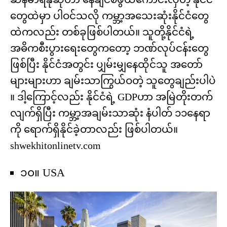
တွေထဲမှာ ပါဝင်သလို ကမ္ဘာ့အသေးဆုံးနိုင်ငံတွေ
ထဲကလည်း တစ်ခုဖြစ်ပါတယ်။ သူတို့နိုင်ငံရဲ့
အဓိကစီးပွားရေးတွေကတော့ ဘဏ်လုပ်ငန်းတွေ
ဖြစ်ပြီး နိုင်ငံအတွင်း ပျှမ်းမျှနေထိုင်သူ အတော်
များများဟာ ချမ်းသာကြွယ်ဝတဲ့ သူတွေချည်းပါပဲ
။ ဒါ့ကြောင့်လည်း နိုင်ငံရဲ့ GDPဟာ အမြဲတိုးတက်
လျက်ရှိပြီး ကမ္ဘာ့အချမ်းသာဆုံး နံပါတ် ၁၁နေရာ
ကို ရောက်ရှိနိုင်ခဲ့တာလည်း ဖြစ်ပါတယ်။
shwekhitonlinetv.com
၁၀။ USA