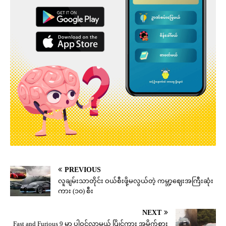
PREVIOUS
လူချမ်းသာတိုင်း ဝယ်စီးဖို့မလွယ်တဲ့ ကမ္ဘာ့ဈေးအကြီးဆုံး
ကား (၁၀) စီး
NEXT
Fast and Furious 9 မှာ ပါဝင်လာမယ့် ပြိုင်ကား အမိုက်စား