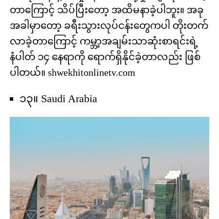
တာကြောင့် သိပ်ပြီးတော့ အထိမနာခဲ့ပါဘူး။ အခု
အခါမှာတော့ ခရီးသွားလုပ်ငန်းတွေကပါ တိုးတက်
လာခဲ့တာကြောင့် ကမ္ဘာ့အချမ်းသာဆုံးစာရင်းရဲ့
နံပါတ် ၁၄ နေရာကို ရောက်ရှိနိုင်ခဲ့တာလည်း ဖြစ်
ပါတယ်။ shwekhitonlinetv.com
၁၃။ Saudi Arabia