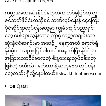
GDP Per Capita: 106,705
ကမ္ဘာ့အသေးဆုံးနိုင်ငံတွေထဲက တစ်ခုဖြစ်တဲ့ လူ
ဇင်ဘတ်နိုင်ငံဟာဆိုရင် ဘဏ်လုပ်ငန်းနဲ့ ငွေကြေး
ပိုင်ဆိုင်ရာလုပ်ငန်းတွေမှာ ကျွမ်းကျင်ပညာရှင်
တွေ ပေါများလွန်းတာကြောင့် ကမ္ဘာ့အချမ်းသာ
ဆုံးနိုင်ငံစာရင်းမှာ အဆင့်၂ နေရာအထိ ရောက်ရှိ
နိုင်ခဲ့တာလည်း ဖြစ်ပါတယ်။ နောက်ပြီး နိုင်ငံမှာ
အခြားသောခိုင်မာလှတဲ့ စီးပွားရေးလုပ်ငန်းတွေ
ဖြစ်တဲ့ စတီးလ် ၊ ရော်ဘာ နဲ့ ဓာတုဗေဒ လုပ်ငန်း
တွေလည်း ရှိလို့နေပါတယ်။ shwekhitonlinetv.com
၁။ Qatar