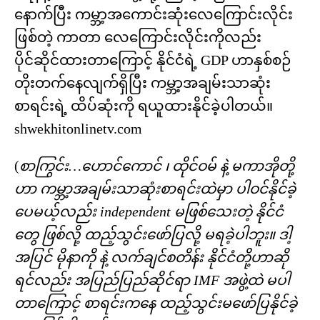
နောက်ပြီး ကမ္ဘာ့အကောင်းဆုံးလေကြောင်းလိုင်း
ဖြစ်တဲ့ ကာတာ လေကြောင်းလိုင်းကိုလည်း
ပိုင်ဆိုင်ထားတာကြောင့် နိုင်ငံရဲ့ GDP ဟာနှစ်စဉ်
တိုးတက်နေလျက်ရှိပြီး ကမ္ဘာ့အချမ်းသာဆုံး
စာရင်းရဲ့ ထိပ်ဆုံးကို ရယူထားနိုင်ခဲ့ပါတယ်။
shwekhitonlinetv.com
(
စာကြွင်း…ဟောင်ကောင် ၊ ထိုင်ဝမ် နဲ့ မကာအိုတို့
ဟာ ကမ္ဘာ့အချမ်းသာဆုံးစာရင်းထဲမှာ ပါဝင်နိုင်ခဲ့
ပေမယ့်လည်း independent မဖြစ်သေးတဲ့ နိုင်ငံ
တွေ ဖြစ်လို့ ထည့်သွင်းဖော်ပြလို့ မရခဲ့ပါဘူး။ ဒါ့
အပြင် မိုနာကို နဲ့ လက်ချင်စတိန်း နိုင်ငံတို့ဟာဆို
ရင်လည်း အပြည်ပြည်ဆိုင်ရာ IMF အဖွဲ့ထဲ မပါ
တာကြောင့် စာရင်းကနေ ထည့်သွင်းမဖော်ပြနိုင်ခဲ့