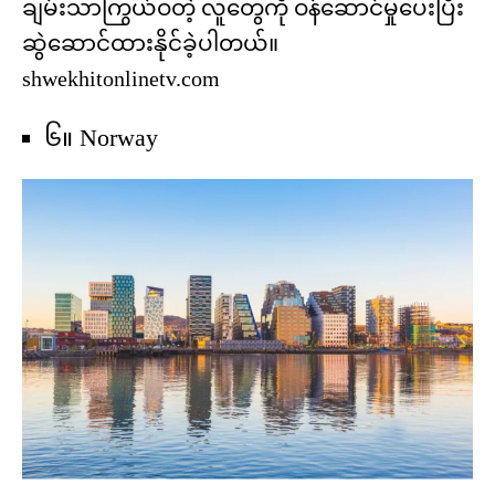
ချမ်းသာကြွယ်ဝတဲ့ လူတွေကို ဝန်ဆောင်မှုပေးပြီး
ဆွဲဆောင်ထားနိုင်ခဲ့ပါတယ်။
shwekhitonlinetv.com
၆။ Norway