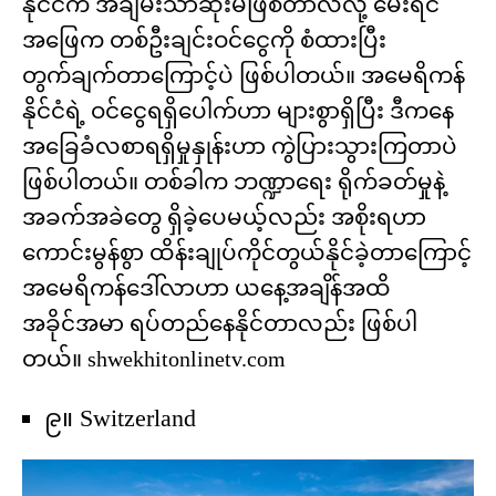
နိုင်ငံက အချမ်းသာဆုံးမဖြစ်တာလဲလို့ မေးရင်
အဖြေက တစ်ဦးချင်းဝင်ငွေကို စံထားပြီး
တွက်ချက်တာကြောင့်ပဲ ဖြစ်ပါတယ်။ အမေရိကန်
နိုင်ငံရဲ့ ဝင်ငွေရရှိပေါက်ဟာ များစွာရှိပြီး ဒီကနေ
အခြေခံလစာရရှိမှုနှုန်းဟာ ကွဲပြားသွားကြတာပဲ
ဖြစ်ပါတယ်။ တစ်ခါက ဘဏ္ဍာရေး ရိုက်ခတ်မှုနဲ့
အခက်အခဲတွေ ရှိခဲ့ပေမယ့်လည်း အစိုးရဟာ
ကောင်းမွန်စွာ ထိန်းချုပ်ကိုင်တွယ်နိုင်ခဲ့တာကြောင့်
အမေရိကန်ဒေါ်လာဟာ ယနေ့အချိန်အထိ
အခိုင်အမာ ရပ်တည်နေနိုင်တာလည်း ဖြစ်ပါ
တယ်။ shwekhitonlinetv.com
၉။ Switzerland