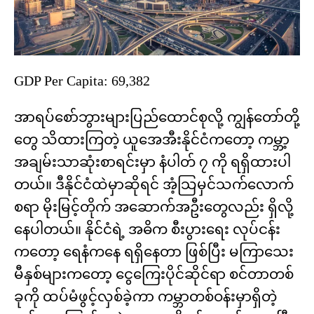
GDP Per Capita: 69,382
အာရပ်စော်ဘွားများပြည်ထောင်စုလို့ ကျွန်တော်တို့
တွေ သိထားကြတဲ့ ယူအေအီးနိုင်ငံကတော့ ကမ္ဘာ့
အချမ်းသာဆုံးစာရင်းမှာ နံပါတ် ၇ ကို ရရှိထားပါ
တယ်။ ဒီနိုင်ငံထဲမှာဆိုရင် အံ့သြမှင်သက်လောက်
စရာ မိုးမြင့်တိုက် အဆောက်အဦးတွေလည်း ရှိလို့
နေပါတယ်။ နိုင်ငံရဲ့ အဓိက စီးပွားရေး လုပ်ငန်း
ကတော့ ရေနံကနေ ရရှိနေတာ ဖြစ်ပြီး မကြာသေး
မီနှစ်များကတော့ ငွေကြေးပိုင်ဆိုင်ရာ စင်တာတစ်
ခုကို ထပ်မံဖွင့်လှစ်ခဲ့ကာ ကမ္ဘာတစ်ဝန်းမှာရှိတဲ့