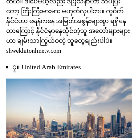
တယ်။ ဒါပေမယ့်လည်း ဒီပြသနာဟာ သိပ်ပြီး
တော့ ကြီးကြီးမားမား မဟုတ်လှပါဘူး။ ကူဝိတ်
နိုင်ငံဟာ ရေနံကနေ အမြတ်အစွန်းများစွာ ရရှိနေ
တာကြောင့် နိုင်ငံမှာနေထိုင်တဲ့သူ အတော်များများ
ဟာ ချမ်းသာကြွယ်ဝတဲ့ သူတွေချည်းပါပဲ။
shwekhitonlinetv.com
၇။ United Arab Emirates