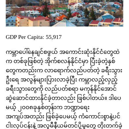
GDP Per Capita: 55,917
ကမ္ဘာပေါ်နေချင်စဖွယ် အကောင်းဆုံးနိုင်ငံတွေထဲ
က တစ်ခုဖြစ်တဲ့ အိုက်စလန်နိုင်ငံမှာ ပြီးခဲ့တဲ့နှစ်
တွေကတည်းက လာရောက်လည်ပတ်တဲ့ ခရီးသွား
ဦးရေ အလွန်များပြားလာခဲ့ပြီး ကမ္ဘာလည့်လှည့်
ခရီးသွားတွေကို လည်ပတ်စရာ မကုန်နိုင်အောင်
ဆွဲဆောင်ထားနိုင်ခဲ့တာလည်း ဖြစ်ပါတယ်။ ဒါပေ
မယ့် ၂၀၀၈ခုနှစ်တုန်းက ဘဏ္ဍာရေး
အကျပ်အတည်း ဖြစ်ခဲ့ပေမယ့် ကံကောင်းစွာနဲ့ပင်
ငါးလုပ်ငန်းနဲ့ အလှုမီနီယမ်တင်ပို့မှုတွေ တိုးတက်ခဲ့