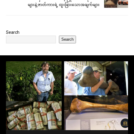
များနဲ့ ဇာတ်ကားရဲ့ ထူးခြားသောအချက်များ
Search
Search