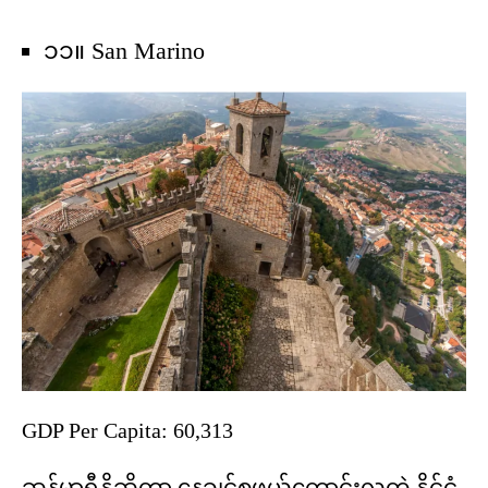
၁၁။ San Marino
GDP Per Capita: 60,313
ဆန်မာရီနိုဆိုတာ နေချင်စဖွယ်ကောင်းလှတဲ့ နိုင်ငံ