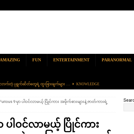
AMAZING
FUN
ENTERTAINMENT
PARANORMAL
ာက်တဲ့ ပုရွက်ဆိတ်တွေရဲ့ ထူးခြားချက်များ ….
KNOWLEDGE
ာမည်ကျော် လမ်းဘေးအစားအစာ တစ်ခုဖြစ်တဲ့ ကျောက်စရစ်ခဲကြော်
Sear
Furious 9 မှာ ပါဝင်လာမယ့် ပြိုင်ကား အမိုက်စားများနဲ့ ဇာတ်ကားရဲ့
ှာ တစ်ခုတည်းရှိတဲ့ စိတ်ကူးယဉ်ဆန်ဆန် ရေအောက်ပန်းခြံ
AMAZING
ှာ ပါဝင်လာမယ့် ပြိုင်ကား
၆၀၀) ကျော်နဲ့ ကမ္ဘာ့အရှည်ဆုံး မီးရထားကြီး
KNOWLEDGE