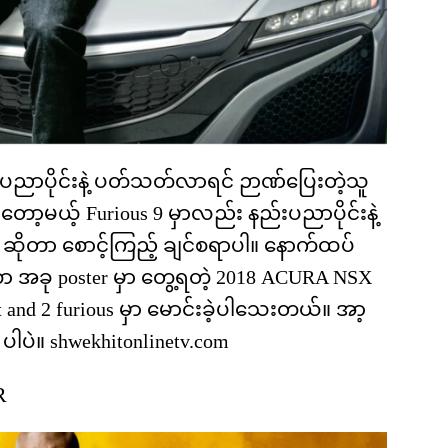
်းပညာပိုင်းနဲ့ ပတ်သတ်လာရင် ဉာဏ်ပြေးတဲ့သူ
ော့မယ့် Furious 9 မှာလည်း နည်းပညာပိုင်းနဲ့
 ဆိုတာ စောင့်ကြည့် ချင်စရာပါ။ နောက်ထပ်
အခု poster မှာ တွေ့ရတဲ့ 2018 ACURA NSX
t and 2 furious မှာ မောင်းခဲ့ပါသေးတယ်။ အာ့
ပဲ။ shwekhitonlinetv.com
R