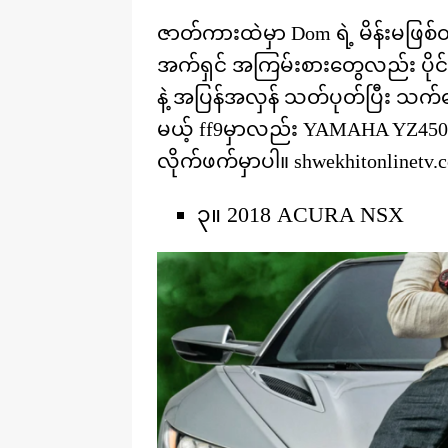
ဇာတ်ကားထဲမှာ Dom ရဲ့ မိန်းမဖြစ
အက်ရှင် အကြမ်းစားတွေလည်း ပိုင်န
နဲ့ အပြန်အလှန် သတ်ပုတ်ပြီး သက်သေ
မယ့် ff9မှာလည်း YAMAHA YZ450F 
လိုက်ဖက်မှာပါ။ shwekhitonlinetv.
၃။ 2018 ACURA NSX