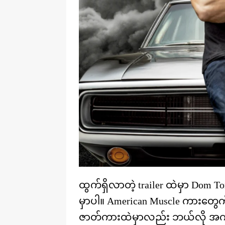
ထွက်ရှိလာတဲ့ trailer ထဲမှာ Dom To
မှာပါ။ American Muscle ကားတွေကိ
ဇာတ်ကားထဲမှာလည်း ဘယ်လို အက်ရ