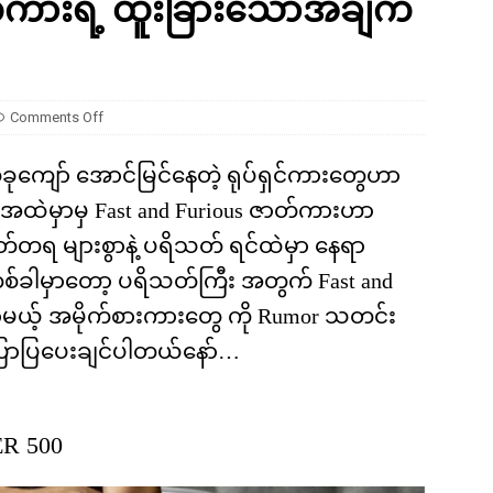
ာတ်ကားရဲ့ ထူးခြားသောအချက်
ကို မျိုးတုံးစေခဲ့တဲ့ ဥက္ကာခဲကြီးရဲ့ အဖျက်စွမ်းအား ဘယ်လောက်ရှိခဲ့လဲ
Comments Off
စ်ခုကျော် အောင်မြင်နေတဲ့ ရုပ်ရှင်ကားတွေဟာ
ီအထဲမှာမှ Fast and Furious ဇာတ်ကားဟာ
်တရ များစွာနဲ့ ပရိသတ် ရင်ထဲမှာ နေရာ
ခါမှာတော့ ပရိသတ်ကြီး အတွက် Fast and
ာမယ့် အမိုက်စားကားတွေ ကို Rumor သတင်း
ောပြပေးချင်ပါတယ်နော်…
R 500