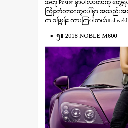
အတူ Poster မှာပါလာတာကို တွေ့ရ
ကြိုးတံတားတွေပေါ်မှာ အသည်းအသ
က ခန့်မှန်း ထားကြပါတယ်။ shwekhi
၅။ 2018 NOBLE M600