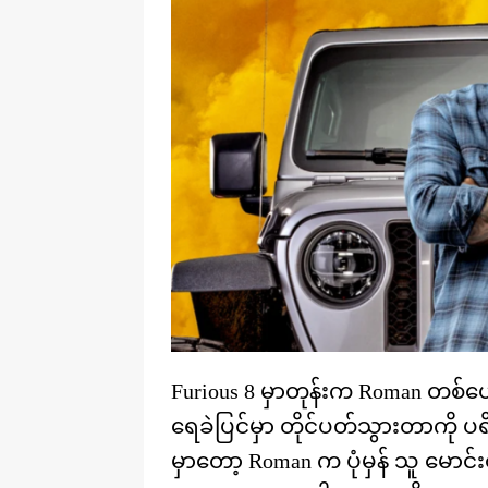
Furious 8 မှာတုန်းက Roman တစ်ယေ
ရေခဲပြင်မှာ တိုင်ပတ်သွားတာကို 
မှာတော့ Roman က ပုံမှန် သူ မောင်း