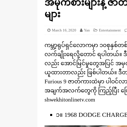
အမိုက်စားများနဲ့ ဇ
[ August 20, 2025 ]
ဒိုင်နိုဆောတွေ
KNOWLEDGE
များ
March 16, 2020
Yan
Entertainment
ကမ္ဘာ့ရုပ်ရှင်လောကမှာ ၁၀စုနှစ်တ
လက်ချိုးရေလို့တောင် ရပါတယ်။ ဒ
လည်း အောင်မြင်မှုတွေအပြင် အမှတ
ယူထားတာလည်း ဖြစ်ပါတယ်။ ဒီတစ်
Furious 9 ဇာတ်ကားထဲမှာ ပါဝင်လ
အချက်အလက်တွေကို ကြည့်ပြီး ပြ
shwekhitonlinetv.com
၁။ 1968 DODGE CHARGE