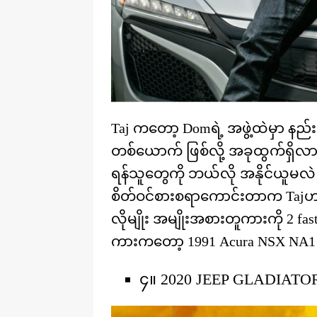
Taj ကတော့ Domရဲ့ အဖွဲ့ထဲမှာ နည
တစ်ယောက် ဖြစ်လို့ အခုထွက်ရှိလာတ
ရန်သူတွေကို ဘယ်လို အနိုင်ယူမလဲ
စိတ်ဝင်စားစရာကောင်းတာက Tajဟာ 
လိုမျိုး အမျိုးအစားတူကားကို 2 fas
ကားကတော့ 1991 Acura NSX NA1 ပါ
၄။ 2020 JEEP GLADIATO