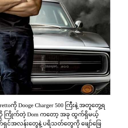
rettoကို Dooge Charger 500 ကြီးနဲ့ အတူတွေ့ရ
ု ကြိုက်တဲ့ Dom ကတော့ အခု ထွက်ရှိမယ့်
ှင်အလန်းတွေနဲ့ ပရိသတ်တွေကို ဖျော်ဖြေ