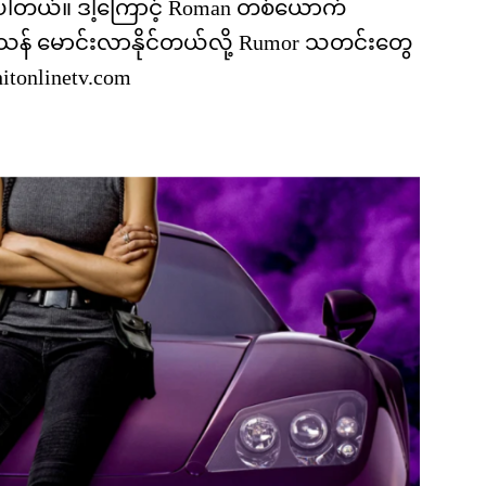
ပါတယ်။ ဒါ့ကြောင့် Roman တစ်ယောက်
န် မောင်းလာနိုင်တယ်လို့ Rumor သတင်းတွေ
tonlinetv.com