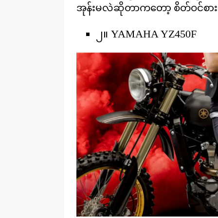
အုန်းမလဲဆိုတာကတော့ စိတ်ဝင်စားစ
၂။ YAMAHA YZ450F