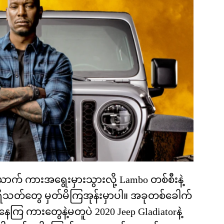
ာက် ကားအရွေးမှားသွားလို့ Lambo တစ်စီးနဲ့
ပရိသတ်တွေ မှတ်မိကြအုန်းမှာပါ။ အခုတစ်ခေါက်
နေကြ ကားတွေနဲ့မတူပဲ 2020 Jeep Gladiatorနဲ့