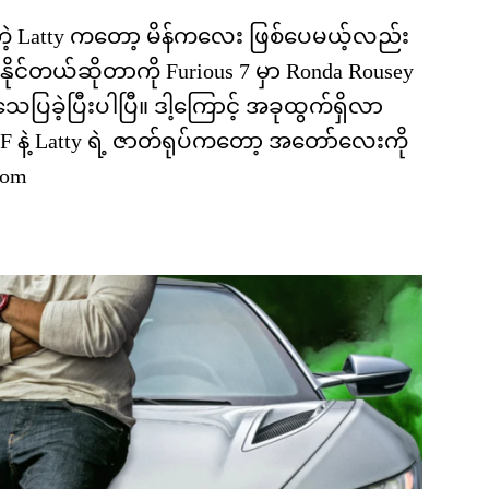
်တဲ့ Latty ကတော့ မိန်ကလေး ဖြစ်ပေမယ့်လည်း
ိုင်တယ်ဆိုတာကို Furious 7 မှာ Ronda Rousey
ပြခဲ့ပြီးပါပြီ။ ဒါ့ကြောင့် အခုထွက်ရှိလာ
နဲ့ Latty ရဲ့ ဇာတ်ရုပ်ကတော့ အတော်လေးကို
com