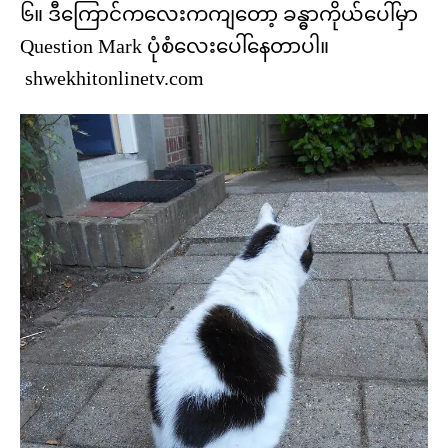
၆။ ဒီကြောင်ကလေးကကျတော့ ခန္ဓာကိုယ်ပေါ်မှာ
Question Mark ပုံစံလေးပေါ်နေတာပါ။
shwekhitonlinetv.com