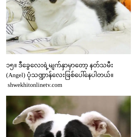
၁၅။ ဒီခွေလေးရဲ့မျက်နှာမှာတော့ နတ်သမီး
(Angel) ပုံသဏ္ဍာန်လေးဖြစ်ပေါ်နေပါတယ်။
shwekhitonlinetv.com