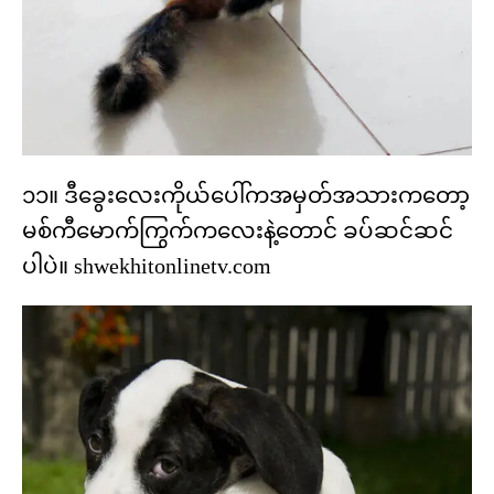
၁၁။ ဒီခွေးလေးကိုယ်ပေါ်ကအမှတ်အသားကတော့
မစ်ကီမောက်ကြွက်ကလေးနဲ့တောင် ခပ်ဆင်ဆင်
ပါပဲ။ shwekhitonlinetv.com