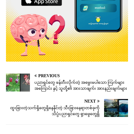
PREVIOUS
ပညာရှင်တွေ ဖန်တီးလိုက်တဲ့ အမွှေးမပါသော ကြက်များ
အကြောင်း နှင့် သူတို့၏ အားသာချက်၊ အားနည်းချက်များ
NEXT
ထူးခြားတဲ့သက်ရှိတွေရှိနေနိုင်တဲ့ သီးခြားနေရာတစ်ခုကို
သိပ္ပံပညာရှင်တွေ ရှာဖွေတွေ့ရှိ