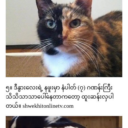
၅။ ဒီနွားလေးရဲ့ နဖူးမှာ နံပါတ် (၇) ဂဏန်းကြီး
သိသိသာသာပေါ်နေတာကတော့ ထူးဆန်းလှပါ
တယ်။ shwekhitonlinetv.com