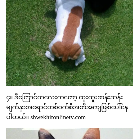
၄။ ဒီကြောင်ကလေးကတော့ ထူးထူးဆန်းဆန်း
မျက်နှာအရောင်တစ်ဝက်စီအတိအကျဖြစ်ပေါ်နေ
ပါတယ်။ shwekhitonlinetv.com