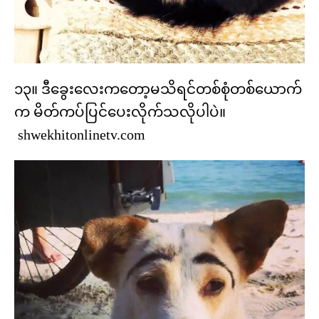
၁၃။ ဒီခွေးလေးကတော့မသိရင်တစ်စုံတစ်ယောက်
က မိတ်ကပ်ပြင်ပေးလိုက်သလိုပါပဲ။
shwekhitonlinetv.com