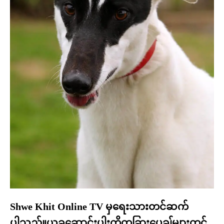
Shwe Khit Online TV မှရေးသားတင်ဆက်
ပါသည်။ယခုဆောင်းပါးကိုတခြားပေ့ချ်များတွင်