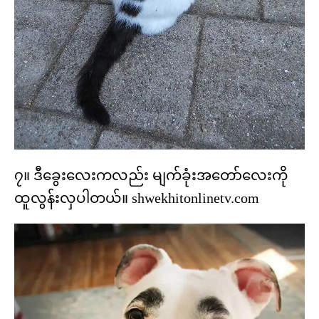
၇။ ဒီခွေးလေးကလည်း မျက်ခုံးအတော်လေးကို
ထူလွန်းလှပါတယ်။ shwekhitonlinetv.com