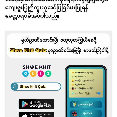
ကျေးဇူးပြု၍ကူးယူဖော်ပြခြင်းမပြုရန်
မေတ္တာရပ်ခံအပ်ပါသည်။