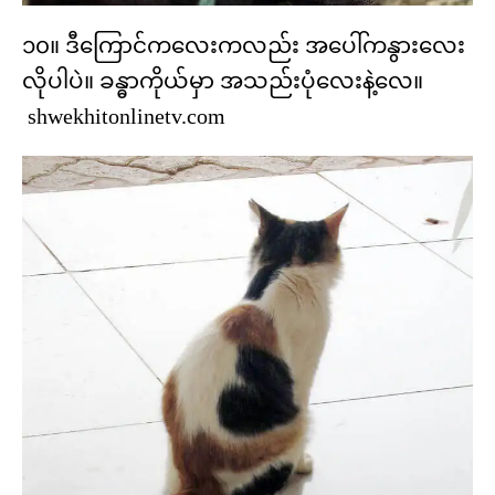
၁၀။ ဒီကြောင်ကလေးကလည်း အပေါ်ကနွားလေး
လိုပါပဲ။ ခန္ဓာကိုယ်မှာ အသည်းပုံလေးနဲ့လေ။
shwekhitonlinetv.com