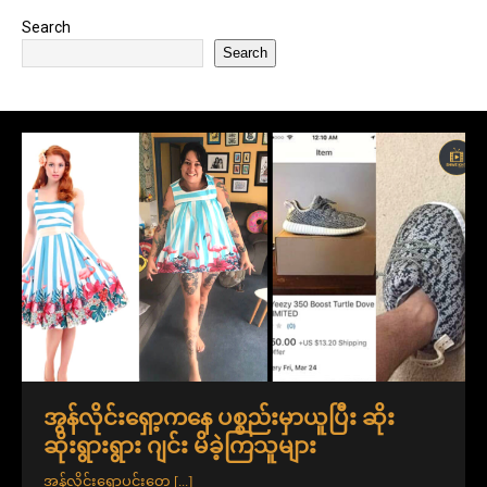
Search
Search
အွန်လိုင်းရှော့ကနေ ပစ္စည်းမှာယူပြီး ဆိုး
ဆိုးရွားရွား ဂျင်း မိခဲ့ကြသူများ
အွန်လိုင်းရှော့ပင်းတွေ
[...]