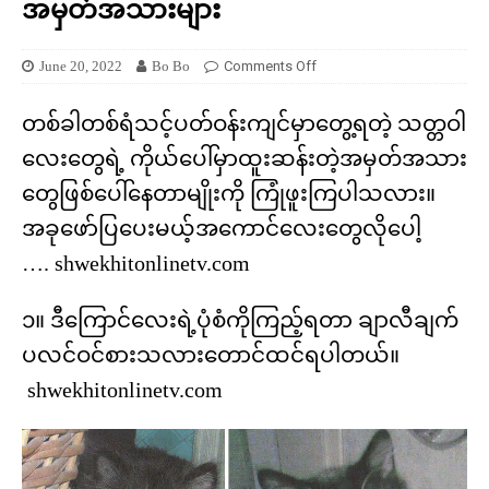
အမှတ်အသားများ
June 20, 2022
Bo Bo
Comments Off
တစ်ခါတစ်ရံသင့်ပတ်ဝန်းကျင်မှာတွေ့ရတဲ့ သတ္တဝါ
လေးတွေရဲ့ ကိုယ်ပေါ်မှာထူးဆန်းတဲ့အမှတ်အသား
တွေဖြစ်ပေါ်နေတာမျိုးကို ကြုံဖူးကြပါသလား။
အခုဖော်ပြပေးမယ့်အကောင်လေးတွေလိုပေါ့
…. shwekhitonlinetv.com
၁။ ဒီကြောင်လေးရဲ့ပုံစံကိုကြည့်ရတာ ချာလီချက်
ပလင်ဝင်စားသလားတောင်ထင်ရပါတယ်။
shwekhitonlinetv.com