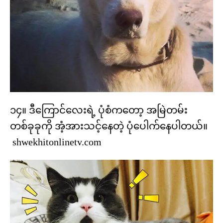
၁၄။ ဒီကြောင်လေးရဲ့ ပုံစံကတော့ အမြဲတမ်း
တစ်ခုခုကို အံ့အားသင့်နေတဲ့ ပုံပေါက်နေပါတယ်။
shwekhitonlinetv.com