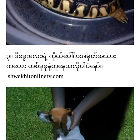
၃။ ဒီခွေးလေးရဲ့ ကိုယ်ပေါ်ကအမှတ်အသား
ကတော့ တစ်ခုခုနဲ့တူနေသလိုပါပဲနော်။
shwekhitonlinetv.com