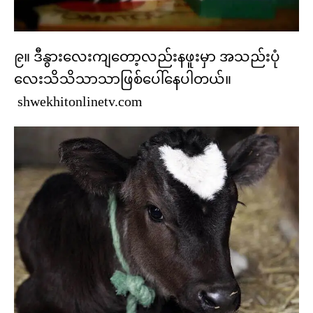
၉။ ဒီနွားလေးကျတော့လည်းနဖူးမှာ အသည်းပုံ
လေးသိသိသာသာဖြစ်ပေါ်နေပါတယ်။
shwekhitonlinetv.com