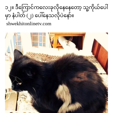
၁၂။ ဒီကြောင်ကလေးခုလိုနေနေတော့ သူ့ကိုယ်ပေါ်
မှာ နံပါတ် (၂) ပေါ်နေသလိုပဲနော်။
shwekhitonlinetv.com