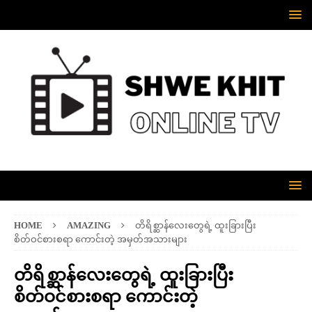
HOME
AMAZING
တိရိစ္ဆာန်လေးတွေရဲ့ ထူးခြားပြီး
စိတ်ဝင်စားစရာ ကောင်းတဲ့ အမှတ်အသားများ
တိရိစ္ဆာန်လေးတွေရဲ့ ထူးခြားပြီး
စိတ်ဝင်စားစရာ ကောင်းတဲ့