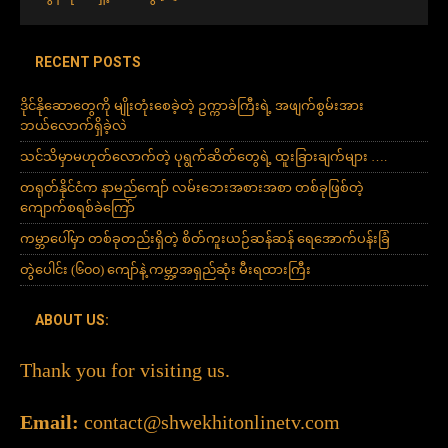
RECENT POSTS
ဒိုင်နိုဆောတွေကို မျိုးတုံးစေခဲ့တဲ့ ဥက္ကာခဲကြီးရဲ့ အဖျက်စွမ်းအား
ဘယ်လောက်ရှိခဲ့လဲ
သင်သိမှာမဟုတ်လောက်တဲ့ ပုရွက်ဆိတ်တွေရဲ့ ထူးခြားချက်များ ….
တရုတ်နိုင်ငံက နာမည်ကျော် လမ်းဘေးအစားအစာ တစ်ခုဖြစ်တဲ့
ကျောက်စရစ်ခဲကြော်
ကမ္ဘာပေါ်မှာ တစ်ခုတည်းရှိတဲ့ စိတ်ကူးယဉ်ဆန်ဆန် ရေအောက်ပန်းခြံ
တွဲပေါင်း (၆၀၀) ကျော်နဲ့ ကမ္ဘာ့အရှည်ဆုံး မီးရထားကြီး
ABOUT US:
Thank you for visiting us.
Email:
contact@shwekhitonlinetv.com