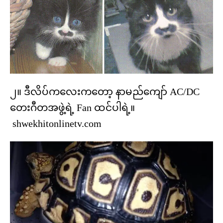
၂။ ဒီလိပ်ကလေးကတော့ နာမည်ကျော် AC/DC
တေးဂီတအဖွဲ့ရဲ့ Fan ထင်ပါရဲ့။
shwekhitonlinetv.com