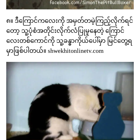
၈။ ဒီကြောင်ကလေးကို အမှတ်တမဲ့ကြည့်လိုက်ရင်
တော့ သူ့ပုံစံအတိုင်းလိုက်လံပြုမူနေတဲ့ ကြောင်
လေးတစ်ကောင်ကို သူ့ခန္ဓာကိုယ်ပေါ်မှာ မြင်တွေ့ရ
မှာဖြစ်ပါတယ်။ shwekhitonlinetv.com