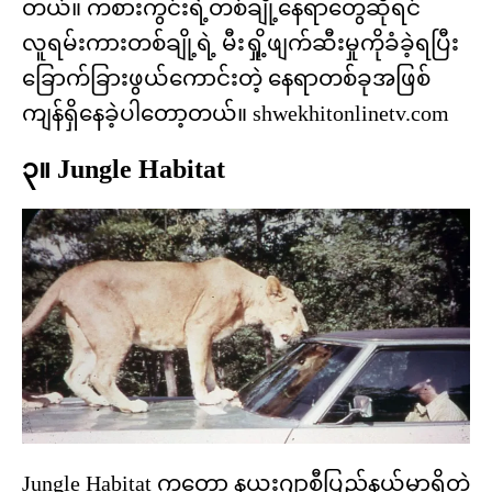
တယ်။ ကစားကွင်းရဲ့တစ်ချို့နေရာတွေဆိုရင်
လူရမ်းကားတစ်ချို့ရဲ့ မီးရှို့ဖျက်ဆီးမှုကိုခံခဲ့ရပြီး
ခြောက်ခြားဖွယ်ကောင်းတဲ့ နေရာတစ်ခုအဖြစ်
ကျန်ရှိနေခဲ့ပါတော့တယ်။ shwekhitonlinetv.com
၃။ Jungle Habitat
Jungle Habitat ကတော့ နယူးဂျာစီပြည်နယ်မှာရှိတဲ့