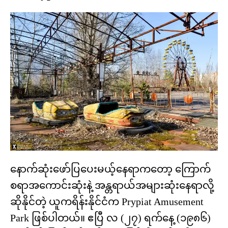
နောက်ဆုံးဖော်ပြပေးမယ့်နေရာကတော့ ကြောက်
စရာအကောင်းဆုံးနဲ့ အန္တရာယ်အများဆုံးနေရာလို့
ဆိုနိုင်တဲ့ ယူကရိန်းနိုင်ငံက Prypiat Amusement
Park ဖြစ်ပါတယ်။ ဧပြီ လ (၂၇) ရက်နေ့ (၁၉၈၆)