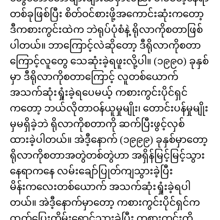
တစ်ခုဖြစ်ပြီး စိတ်ဝင်စားဖို့အကောင်းဆုံးကတော့
ဒီကစားကွင်းထဲက ဘဲရုပ်ပုံစံနဲ့ ရိုလာကိုစတာဖြစ်
ပါတယ်။ ဘာကြောင့်လဲဆိုတော့ ဒီရိုလာကိုစတာ
ကြောင့်လူတွေ သေဆုံးခဲ့ရဖူးလို့ပါ။ (၁၉၉၀) ခုနှစ်
မှာ ဒီရိုလာကိုစတာကြောင့် လူတစ်ယောက်
အသက်ဆုံးရှုံးခဲ့ရပေမယ့် ကစားကွင်းပိုင်ရှင်
ကတော့ ဘယ်လိုတာဝန်ယူမှုမျိုး၊ တောင်းပန်မှုမျိုး
မှမရှိခဲ့ဘဲ ရိုလာကိုစတာကို ဆက်ပြီးဖွင့်လှစ်
ထားခဲ့ပါတယ်။ အဲဒီ့နောက် (၁၉၉၉) ခုနှစ်မှာတော့
ရိုလာကိုစတာအတွဲတစ်တွဲဟာ အရှိန်မြင့်မြင့်သွား
နေရာကနေ လမ်းချော်ပြုတ်ကျသွားခဲ့ပြီး
မိန်းကလေးတစ်ယောက် အသက်ဆုံးရှုံးခဲ့ရပါ
တယ်။ အဲဒီ့နောက်မှာတော့ ကစားကွင်းပိုင်ရှင်က
ထွက်ပြေးတိမ်းရှောင်သွားခဲ့ပြီး ကစားကွင်းကို