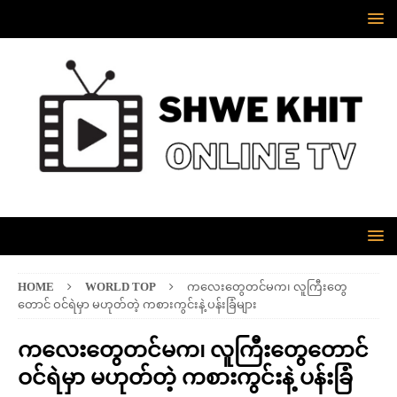
HOME
WORLD TOP
ကလေးတွေတင်မက၊ လူကြီးတွေ
တောင် ဝင်ရဲမှာ မဟုတ်တဲ့ ကစားကွင်းနဲ့ ပန်းခြံများ
ကလေးတွေတင်မက၊ လူကြီးတွေတောင်
ဝင်ရဲမှာ မဟုတ်တဲ့ ကစားကွင်းနဲ့ ပန်းခြံ