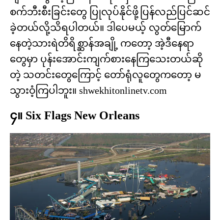
စက်ဘီးစီးခြင်းတွေ ပြုလုပ်နိုင်ဖို့ပြန်လည်ပြင်ဆင်
ခဲ့တယ်လို့သိရပါတယ်။ ဒါပေမယ့် လွတ်မြောက်
နေတဲ့သားရဲတိရိစ္ဆာန်အချို့ ကတော့ အဲ့ဒီနေရာ
တွေမှာ ပုန်းအောင်းကျက်စားနေကြသေးတယ်ဆို
တဲ့ သတင်းတွေကြောင့် တော်ရုံလူတွေကတော့ မ
သွားဝံ့ကြပါဘူး။ shwekhitonlinetv.com
၄။ Six Flags New Orleans