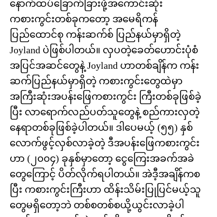
နောက်ထပ်ခြောက်ခြားဖို့အကောင်းဆုံး
ကစားကွင်းတစ်ခုကတော့ အမေရိကန်
ပြည်ထောင်စု ကန်းဆက်စ် ပြည်နယ်မှာရှိတဲ့
Joyland ပဲဖြစ်ပါတယ်။ လှပတဲ့ခေတ်ဟောင်းပုံစံ
အပြင်အဆင်တွေနဲ့ Joyland ဟာတစ်ချိန်က ကန်း
ဆက်ပြည်နယ်မှာရှိတဲ့ ကစားကွင်းတွေထဲမှာ
အကြီးဆုံးအပန်းဖြေကစားကွင်း ကြီးတစ်ခုဖြစ်ခဲ့
ပြီး လာရောက်လည်ပတ်သူတွေနဲ့ စည်ကားလှတဲ့
နေရာတစ်ခုဖြစ်ခဲ့ပါတယ်။ ဒါပေမယ့် (၅၅) နှစ်
လောက်ဖွင့်လှစ်လာခဲ့တဲ့ ဒီအပန်းဖြေကစားကွင်း
ဟာ (၂၀၀၄) ခုနှစ်မှာတော့ ငွေကြေးအခက်အခဲ
တွေကြောင့် ပိတ်လိုက်ရပါတယ်။ အဲဒီ့အချိန်ကစ
ပြီး ကစားကွင်းကြီးဟာ ထိန်းသိမ်းပြုပြင်မယ့်သူ
တွေမရှိတော့ဘဲ တစ်စတစ်စယို့ယွင်းလာခဲ့ပါ