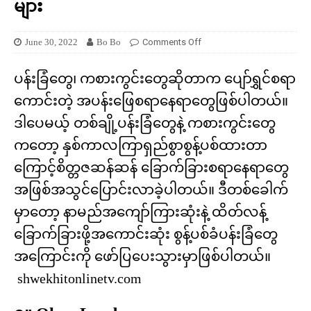
များ
June 30, 2022
Bo Bo
Comments Off
ပန်းခြံတွေ၊ ကစားကွင်းတွေဆိုတာက ပျော်ရွှင်စရာ
ကောင်းတဲ့ အပန်းဖြေစရာနေရာတွေဖြစ်ပါတယ်။
ဒါပေမယ့် တစ်ချို့ပန်းခြံတွေနဲ့ ကစားကွင်းတွေ
ကတော့ နှစ်ကာလကြာရှည်စွာစွန့်ပစ်ထားတာ
ကြောင့်စိတ္တဇဆန်ဆန် ခြောက်ခြားစရာနေရာတွေ
အဖြစ်အသွင်ပြောင်းလာခဲ့ပါတယ်။ ဒီတစ်ခေါက်
မှာတော့ နာမည်အကျော်ကြားဆုံးနဲ့ ထိတ်လန့်
ခြောက်ခြားဖို့အကောင်းဆုံး စွန့်ပစ်ခံပန်းခြံတွေ
အကြောင်းကို ဖော်ပြပေးသွားမှာဖြစ်ပါတယ်။
shwekhitonlinetv.com