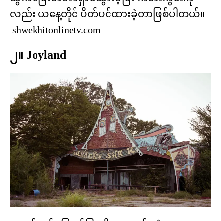
လည်း ယနေ့တိုင် ပိတ်ပင်ထားခဲ့တာဖြစ်ပါတယ်။
shwekhitonlinetv.com
၂။ Joyland