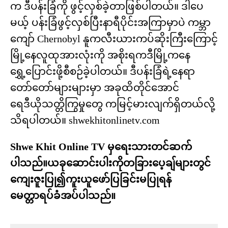
က ဒီပန်းခြံကို ဖွင့်လှစ်ခဲ့တာဖြစ်ပါတယ်။ ဒါပေ
မယ့် ပန်းခြံဖွင့်လှစ်ပြီးနာရီပိုင်းအကြာမှာပဲ ကမ္ဘာ
ကျော် Chernobyl နူကလီးယားကပ်ဆိုးကြီးကြောင့်
မြို့နေလူထုအားလုံးကို အစိုးရကဒီမြို့ကနေ
ရွှေ့ပြောင်းဖို့စီစဉ်ခဲ့ပါတယ်။ ဒီပန်းခြံရဲ့နေရာ
တော်တော်များများမှာ အခုထိတိုင်အောင်
ရေဒီယိုသတ္တိကြွမှုတွေ ကမြင့်မားလျက်ရှိတယ်လို့
သိရပါတယ်။ shwekhitonlinetv.com
Shwe Khit Online TV မှရေးသားတင်ဆက်
ပါသည်။ယခုဆောင်းပါးကိုတခြားပေ့ချ်များတွင်
ကျေးဇူးပြု၍ကူးယူဖော်ပြခြင်းမပြုရန်
မေတ္တာရပ်ခံအပ်ပါသည်။