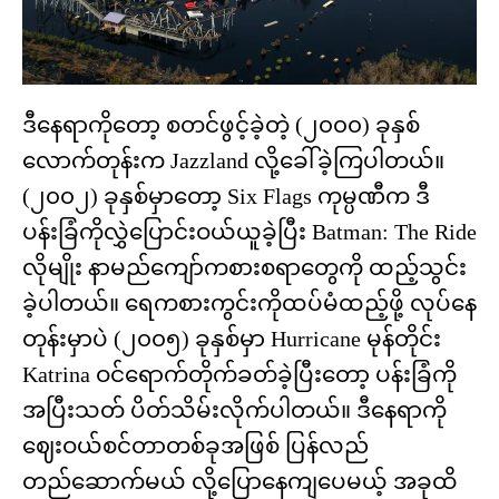
ဒီနေရာကိုတော့ စတင်ဖွင့်ခဲ့တဲ့ (၂၀၀၀) ခုနှစ်
လောက်တုန်းက Jazzland လို့ခေါ်ခဲ့ကြပါတယ်။
(၂၀၀၂) ခုနှစ်မှာတော့ Six Flags ကုမ္ပဏီက ဒီ
ပန်းခြံကိုလွှဲပြောင်းဝယ်ယူခဲ့ပြီး Batman: The Ride
လိုမျိုး နာမည်ကျော်ကစားစရာတွေကို ထည့်သွင်း
ခဲ့ပါတယ်။ ရေကစားကွင်းကိုထပ်မံထည့်ဖို့ လုပ်နေ
တုန်းမှာပဲ (၂၀၀၅) ခုနှစ်မှာ Hurricane မုန်တိုင်း
Katrina ဝင်ရောက်တိုက်ခတ်ခဲ့ပြီးတော့ ပန်းခြံကို
အပြီးသတ် ပိတ်သိမ်းလိုက်ပါတယ်။ ဒီနေရာကို
ဈေးဝယ်စင်တာတစ်ခုအဖြစ် ပြန်လည်
တည်ဆောက်မယ် လို့ပြောနေကျပေမယ့် အခုထိ