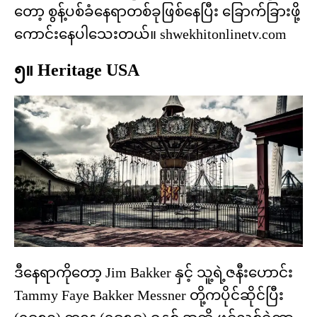
တော့ စွန့်ပစ်ခံနေရာတစ်ခုဖြစ်နေပြီး ခြောက်ခြားဖို့
ကောင်းနေပါသေးတယ်။ shwekhitonlinetv.com
၅။ Heritage USA
ဒီနေရာကိုတော့ Jim Bakker နှင့် သူ့ရဲ့ဇနီးဟောင်း
Tammy Faye Bakker Messner တို့ကပိုင်ဆိုင်ပြီး