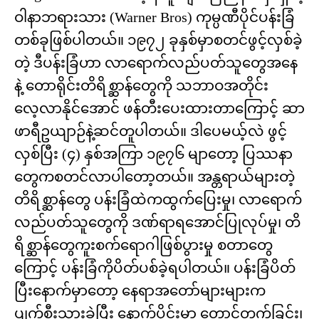
ဝါနာဘရားသား (Warner Bros) ကုမ္ပဏီပိုင်ပန်းခြံ
တစ်ခုဖြစ်ပါတယ်။ ၁၉၇၂ ခုနှစ်မှာစတင်ဖွင့်လှစ်ခဲ့
တဲ့ ဒီပန်းခြံဟာ လာရောက်လည်ပတ်သူတွေအနေ
နဲ့ တောရိုင်းတိရိစ္ဆာန်တွေကို သဘာဝအတိုင်း
လေ့လာနိုင်အောင် ဖန်တီးပေးထားတာကြောင့် ဆာ
ဖာရီဥယျာဉ်နဲ့ဆင်တူပါတယ်။ ဒါပေမယ့်လဲ ဖွင့်
လှစ်ပြီး (၄) နှစ်အကြာ ၁၉၇၆ မျာတော့ ပြဿနာ
တွေကစတင်လာပါတော့တယ်။ အန္တရာယ်များတဲ့
တိရိစ္ဆာန်တွေ ပန်းခြံထဲကထွက်ပြေးမှု၊ လာရောက်
လည်ပတ်သူတွေကို ဒဏ်ရာရအောင်ပြုလုပ်မှု၊ တိ
ရိစ္ဆာန်တွေကူးစက်ရောဂါဖြစ်ပွားမှု စတာတွေ
ကြောင့် ပန်းခြံကိုပိတ်ပစ်ခဲ့ရပါတယ်။ ပန်းခြံပိတ်
ပြီးနောက်မှာတော့ နေရာအတော်များများက
ပျက်စီးသွားခဲ့ပြီး နောက်ပိုင်းမှာ တောင်တက်ခြင်း၊