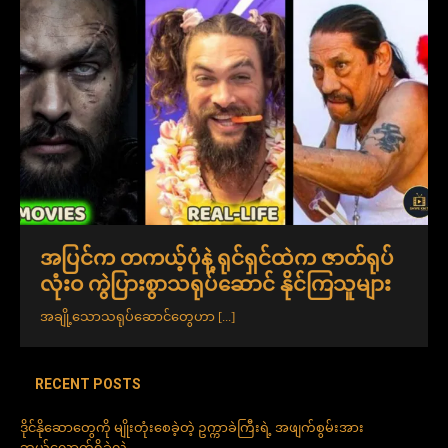
အပြင်က တကယ့်ပုံနဲ့ ရုင်ရှင်ထဲက ဇာတ်ရုပ်
လုံးဝ ကွဲပြားစွာသရုပ်ဆောင် နိုင်ကြသူများ
အချို့သောသရုပ်ဆောင်တွေဟာ
[...]
RECENT POSTS
ဒိုင်နိုဆောတွေကို မျိုးတုံးစေခဲ့တဲ့ ဥက္ကာခဲကြီးရဲ့ အဖျက်စွမ်းအား
ဘယ်လောက်ရှိခဲ့လဲ