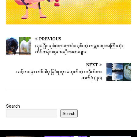
PREVIOUS
လှပပြီး ချစ်စရာကောင်းလွန်းတဲ့ ကမ္ဘာ့စျေးအကြီးဆုံး
ထိပ်တန်း ခွေးအမျိုးအစားများ
NEXT
သင့်ဘဝမှာ တစ်ခါမှ မြင်ဖူးမှာ မဟုတ်တဲ့ အမိုက်စား
ဓာတ်ပုံ (၂၀)
Search
Search