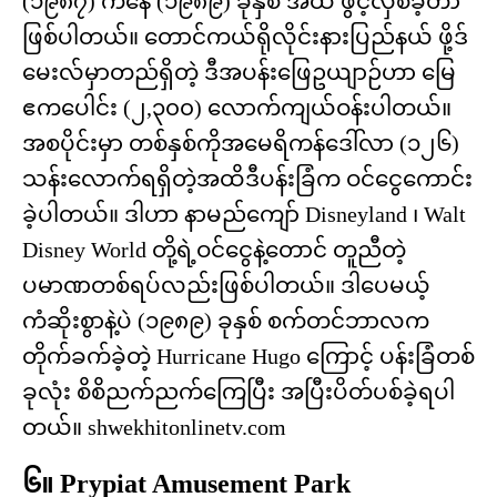
(၁၉၈၇) ကနေ (၁၉၈၉) ခုနှစ် အထိ ဖွင့်လှစ်ခဲ့တာ
ဖြစ်ပါတယ်။ တောင်ကယ်ရိုလိုင်းနားပြည်နယ် ဖို့ဒ်
မေးလ်မှာတည်ရှိတဲ့ ဒီအပန်းဖြေဥယျာဉ်ဟာ မြေ
ဧကပေါင်း (၂,၃၀၀) လောက်ကျယ်ဝန်းပါတယ်။
အစပိုင်းမှာ တစ်နှစ်ကိုအမေရိကန်ဒေါ်လာ (၁၂၆)
သန်းလောက်ရရှိတဲ့အထိဒီပန်းခြံက ဝင်ငွေကောင်း
ခဲ့ပါတယ်။ ဒါဟာ နာမည်ကျော် Disneyland ၊ Walt
Disney World တို့ရဲ့ဝင်ငွေနဲ့တောင် တူညီတဲ့
ပမာဏတစ်ရပ်လည်းဖြစ်ပါတယ်။ ဒါပေမယ့်
ကံဆိုးစွာနဲ့ပဲ (၁၉၈၉) ခုနှစ် စက်တင်ဘာလက
တိုက်ခက်ခဲ့တဲ့ Hurricane Hugo ကြောင့် ပန်းခြံတစ်
ခုလုံး စိစိညက်ညက်ကြေပြီး အပြီးပိတ်ပစ်ခဲ့ရပါ
တယ်။ shwekhitonlinetv.com
၆။ Prypiat Amusement Park