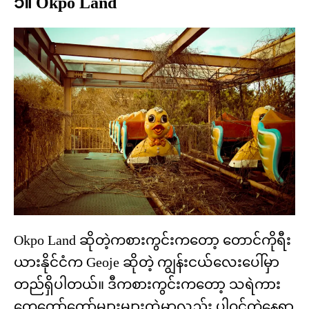
၁။ Okpo Land
Okpo Land ဆိုတဲ့ကစားကွင်းကတော့ တောင်ကိုရီး
ယားနိုင်ငံက Geoje ဆိုတဲ့ ကျွန်းငယ်လေးပေါ်မှာ
တည်ရှိပါတယ်။ ဒီကစားကွင်းကတော့ သရဲကား
တွေတော်တော်များများထဲမှာလည်း ပါဝင်တဲ့နေရာ