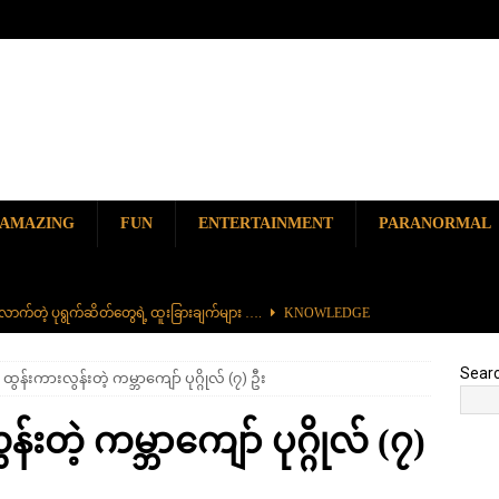
AMAZING
FUN
ENTERTAINMENT
PARANORMAL
ာက်တဲ့ ပုရွက်ဆိတ်တွေရဲ့ ထူးခြားချက်များ ….
KNOWLEDGE
ာမည်ကျော် လမ်းဘေးအစားအစာ တစ်ခုဖြစ်တဲ့ ကျောက်စရစ်ခဲကြော်
Sear
ွန်းကားလွန်းတဲ့ ကမ္ဘာကျော် ပုဂ္ဂိုလ် (၇) ဦး
ှာ တစ်ခုတည်းရှိတဲ့ စိတ်ကူးယဉ်ဆန်ဆန် ရေအောက်ပန်းခြံ
AMAZING
တဲ့ ကမ္ဘာကျော် ပုဂ္ဂိုလ် (၇)
၆၀၀) ကျော်နဲ့ ကမ္ဘာ့အရှည်ဆုံး မီးရထားကြီး
KNOWLEDGE