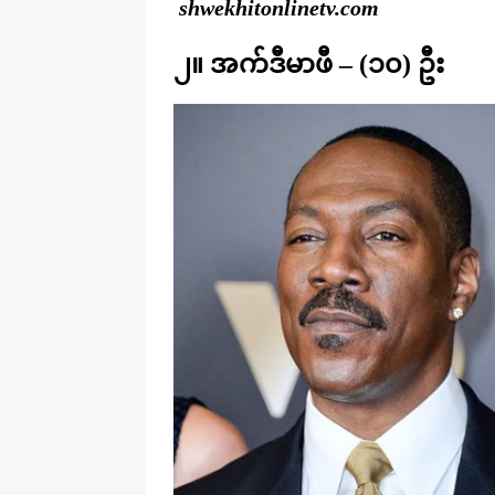
shwekhitonlinetv.com
၂။ အက်ဒီမာဖီ – (၁၀) ဦး