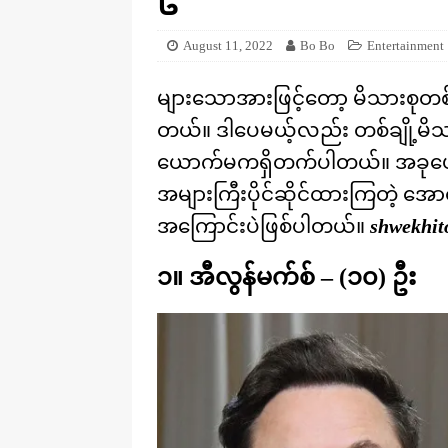
[ August 20, 2025 ]
ဒိုင်နိုဆောတွေ
KNOWLEDGE
August 11, 2022
Bo Bo
Entertainment
များသောအားဖြင့်တော့ မိသားစုတစ
တယ်။ ဒါပေမယ့်လည်း တစ်ချို့မိ
ယောက်မကရှိတက်ပါတယ်။ အခုဖော်ပ
အများကြီးပိုင်ဆိုင်ထားကြတဲ့ အောင်
အကြောင်းပဲဖြစ်ပါတယ်။
shwekhit
၁။ အီလွန်မက်စ် – (၁၀) ဦး