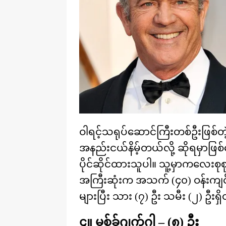
ဝါရင့်သရုပ်ဆောင်ကြီးတစ်ဦးဖြစ်တ
အနည်းငယ်နိမ့်တယ်လို့ ဆိုရမှာဖြ
ပိုင်ဆိုင်ထားသူပါ။ သူ့မှာကလေးစုစုပ
အကြီးဆုံးက အသက် (၄၀) ဝန်းကျင
များပြီး သား (၇) ဦး သမီး (၂) ဦး
၄။ မစ်ခ်ဂျက်ဂါ – (၈) ဦး