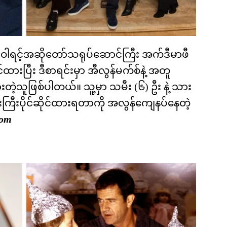
့ ဝါရင့်အဆိုတော်သရုပ်ဆောင်ကြီး အက်ဒီမာဖီ
ားပြီး ဒီစာရင်းမှာ အီလွန်မက်စ်နဲ့ အတူ
ထားတဲ့သူဖြစ်ပါတယ်။ သူ့မှာ သမီး (၆) ဦး နဲ့ သား
းကြီးပိုင်ဆိုင်ထားရတာကို အလွန်ကျေနပ်နေတဲ့
com