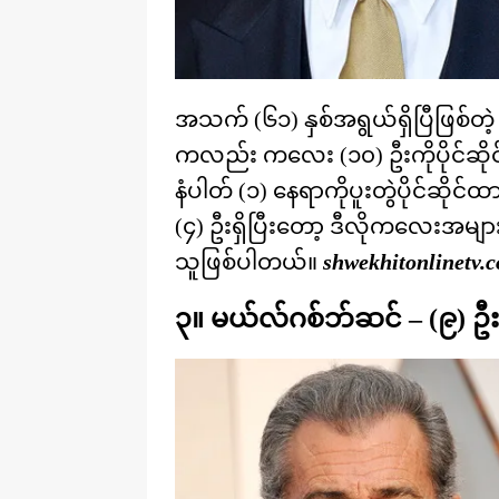
အသက် (၆၁) နှစ်အရွယ်ရှိပြီဖြစ်တဲ
ကလည်း ကလေး (၁၀) ဦးကိုပိုင်ဆိုင်ထ
နံပါတ် (၁) နေရာကိုပူးတွဲပိုင်ဆိုင်
(၄) ဦးရှိပြီးတော့ ဒီလိုကလေးအမျာ
သူဖြစ်ပါတယ်။
shwekhitonlinetv.
၃။ မယ်လ်ဂစ်ဘ်ဆင် – (၉) ဦး