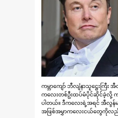
ကမ္ဘာကျော် ဘီလျံနာသူဋ္ဌေးကြီး
ကလေးတစ်ဦးထပ်မံပိုင်ဆိုင်ခဲ့လို့
ပါတယ်။ ဒီကလေးရဲ့အရင် အီလွန်မက်စ်မှ
အဖြစ်အမွှာကလေးငယ်တွေကိုလည်း