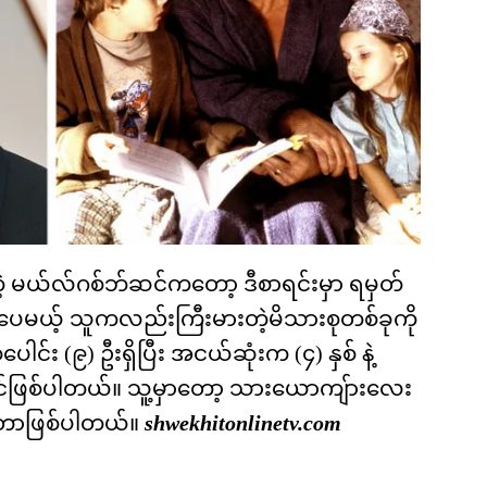
ဲ့ မယ်လ်ဂစ်ဘ်ဆင်ကတော့ ဒီစာရင်းမှာ ရမှတ်
စ်ပေမယ့် သူကလည်းကြီးမားတဲ့မိသားစုတစ်ခုကို
ေါင်း (၉) ဦးရှိပြီး အငယ်ဆုံးက (၄) နှစ် နဲ့
်ဖြစ်ပါတယ်။ သူ့မှာတော့ သားယောကျ်ားလေး
ရှိတာဖြစ်ပါတယ်။
shwekhitonlinetv.com