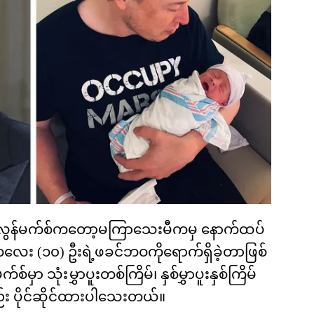
 အီလွန်မက်စ်ကတော့မကြာသေးမီကမှ နောက်ထပ်
 ကလေး (၁၀) ဦးရဲ့ဖခင်ဘဝကိုရောက်ရှိခဲ့တာဖြစ်
ာ သုံးမွှာပူးတစ်ကြိမ်၊ နှစ်မွှာပူးနှစ်ကြိမ်
 ပိုင်ဆိုင်ထားပါသေးတယ်။