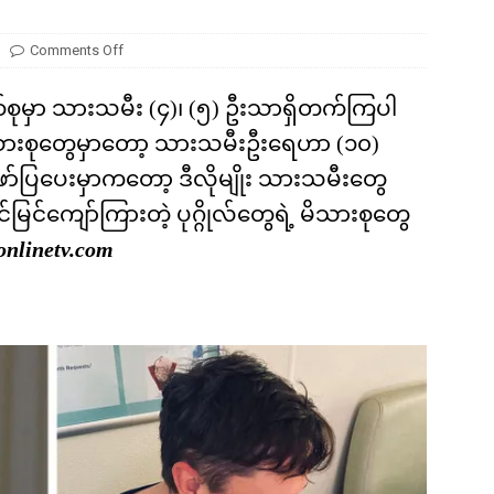
ကို မျိုးတုံးစေခဲ့တဲ့ ဥက္ကာခဲကြီးရဲ့ အဖျက်စွမ်းအား ဘယ်လောက်ရှိခဲ့လဲ
Comments Off
်စုမှာ သားသမီး (၄)၊ (၅) ဦးသာရှိတက်ကြပါ
သားစုတွေမှာတော့ သားသမီးဦးရေဟာ (၁၀)
ြပေးမှာကတော့ ဒီလိုမျိုး သားသမီးတွေ
မြင်ကျော်ကြားတဲ့ ပုဂ္ဂိုလ်တွေရဲ့ မိသားစုတွေ
onlinetv.com