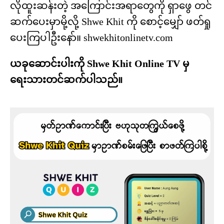
လိုထူးဆန်းတဲ့ အကြောင်းအရာတွေကို ရှာဖွေ တင်
ဆက်ပေးမှာမို့လို့ Shwe Khit ကို စောင့်မျှော် ဖတ်ရှု
ပေးကြပါဦးနော်။ shwekhitonlinetv.com
ယခုဆောင်းပါးကို Shwe Khit Online TV မှ
ရေးသားတင်ဆက်ပါသည်။