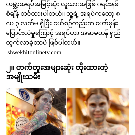
ကမ္ဘာ့အရပ်အမြင့်ဆုံး လူသားအဖြစ် ဂရင်းနစ်
စံချိန် တင်ထားပါတယ်။ သူ့ရဲ့ အရပ်ကတော့ ၈
ပေ ၃ လက်မ ရှိပြီး ငယ်စဉ်တည်းက ဟော်မုန်း
ပြောင်းလဲမှုကြောင့် အရပ်ဟာ အဆမတန် ရှည်
ထွက်လာခဲ့တာပဲ ဖြစ်ပါတယ်။
shwekhitonlinetv.com
၂။ တက်တူးအများဆုံး ထိုးထားတဲ့
အမျိုးသမီး