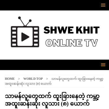
HOME
WORLD TOP
သာမန်လူတွေထက် ထူးခြားနေတဲ့ ကမ္ဘာ့
အထူးဆန်းဆုံး လူသား (၈) ယောက်
သာမန်လူတွေထက် ထူးခြားနေတဲ့ ကမ္ဘာ့
အထူးဆန်းဆုံး လူသား (၈) ယောက်