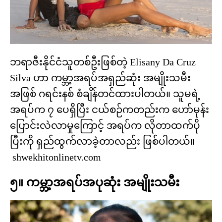
ဘရာဇီးနိုင်ငံသူတစ်ဦးဖြစ်တဲ့ Elisany Da Cruz
Silva ဟာ ကမ္ဘာ့အရပ်အရှည်ဆုံး အမျိုးသမီး
အဖြစ် ဂရင်းနစ် စံချိန်တင်ထားပါတယ်။ သူမရဲ့
အရပ်က ၇ ပေရှိပြီး ငယ်စဉ်ကတည်းက ဟော်မုန်း
ပြောင်းလဲလာမှုကြောင့် အရပ်က လိုတာထက်ပို
ပြီးကို ရှည်ထွက်လာခဲ့တာလည်း ဖြစ်ပါတယ်။
shwekhitonlinetv.com
၅။ ကမ္ဘာ့အရပ်အပုဆုံး အမျိုးသမီး