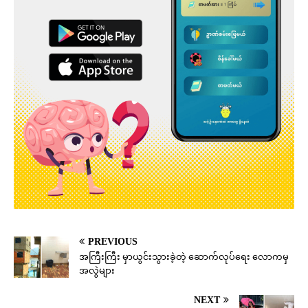
PREVIOUS
အကြီးကြီး မှာယွင်းသွားခဲ့တဲ့ ဆောက်လုပ်ရေး လောကမှ
အလွဲများ
NEXT