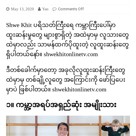
May 13, 2020
Yan
Comments Off
Shwe Khit ပရိသတ်ကြီးရေ ကမ္ဘာကြီးပေါ်မှာ
ထူးဆန်းမှုတွေ များစွာရှိတဲ့ အထဲမှာမှ လူသားတွေ
ထဲမှာလည်း သာမန်ထက်ပိုထူးတဲ့ လူထူးဆန်းတွေ
ရှိပါတယ်နော်။ shwekhitonlinetv.com
ဒီတစ်ခေါက်မှာတော့ အခုလိုလူထူးဆန်းကြီးတွေ
ထဲမှာမှ တစ်ချို့လူတွေ အကြောင်းကို ဖော်ပြပေး
မှာပဲ ဖြစ်ပါတယ်။ shwekhitonlinetv.com
၁။ ကမ္ဘာ့အရပ်အရှည်ဆုံး အမျိုးသား