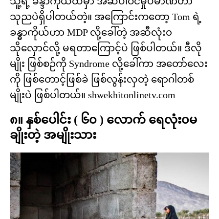
သူ့ရဲ့ ခန္ဒာကိုယ်ထဲမှာ အဆီပါဝင်မှုပမာဏဟာ
သုညပဲရှိပါတယ်တဲ့။ အကြောင်းကတော့ Tom ရဲ့
ခန္ဓာကိုယ်ဟာ MDP လို့ခေါ်တဲ့ အဆီလုံး၀
သိုလှောင်လို့ မရတာကြောင့်ပဲ ဖြစ်ပါတယ်။ ဒီလို
မျိုး ဖြစ်စဉ်ကို Syndrome လို့ခေါ်ကာ အတော်လေး
ကို ဖြစ်တောင့်ဖြစ်ခဲ ဖြစ်လွန်းလှတဲ့ ရောဂါတစ်
မျိုးပဲ ဖြစ်ပါတယ်။ shwekhitonlinetv.com
၈။ နှစ်ပေါင်း ( ၆၀ ) လောက် ရေလုံး၀မ
ချိုးတဲ့ အမျိုးသား