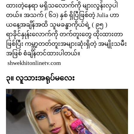
ထားတဲ့နေရာ မရှိသလောက်ကို များလွန်းလှပါ
တယ်။ အသက် ( ၆၁) နှစ် ရှိပြီဖြစ်တဲ့ Julia ဟာ
ယနေ့အချိန်အထိ သူမခန္ဓာကိုယ်ရဲ့ ( ၉၅ )
ရာခိုင်နှုန်းလောက်ကို တက်တူးတွေ ထိုးထားတာ
ဖြစ်ပြီး ကမ္ဘာ့တတ်တူးအများဆုံးရှိတဲ့ အမျိုးသမီး
အဖြစ် စံချိန်တင်ထားပါတယ်။
shwekhitonlinetv.com
၃။ လူသားအရုပ်မလေး