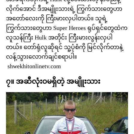
လိုက်အောင် ဒီအမျိူးသားရဲ့ ကြွက်သားတွေဟာ
အတော်လေးကို ကြီးမားလှပါတယ်။ သူရဲ့
ကြွက်သားတွေဟာ Super Heroes ရုပ်ရှင်တွေထဲက
လူသန်ကြီး Hulk အတိုင်း ကြီးမားလွန်းလှပါ
တယ်။ တော်ရုံလူဆိုရင် သူ့ပုံစံကို မြင်လိုက်တာနဲ့
လန့်သွားလောက်ချင်စရာပါ။
shwekhitonlinetv.com
၇။ အဆီလုံးဝမရှိတဲ့ အမျိူးသား