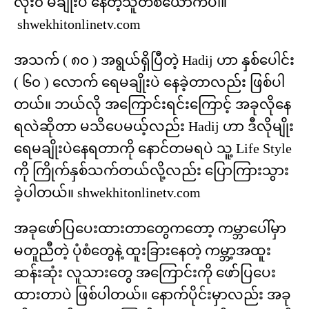
လုံး၀ မချိုးပဲ နေတဲ့သူတစ်ယောက်ပါ။
shwekhitonlinetv.com
အသက် ( ၈၀ ) အရွယ်ရှိပြီတဲ့ Hadij ဟာ နှစ်ပေါင်း
( ၆၀ ) လောက် ရေမချိုးပဲ နေခဲ့တာလည်း ဖြစ်ပါ
တယ်။ ဘယ်လို အကြောင်းရင်းကြောင့် အခုလိုနေ
ရလဲဆိုတာ မသိပေမယ့်လည်း Hadij ဟာ ဒီလိုမျိုး
ရေမချိုးပဲနေရတာကို နောင်တမရပဲ သူ့ Life Style
ကို ကြိုက်နှစ်သက်တယ်လို့လည်း ပြောကြားသွား
ခဲ့ပါတယ်။ shwekhitonlinetv.com
အခုဖော်ပြပေးထားတာတွေကတော့ ကမ္ဘာပေါ်မှာ
မတူညီတဲ့ ပုံစံတွေနဲ့ ထူးခြားနေတဲ့ ကမ္ဘာ့အထူး
ဆန်းဆုံး လူသားတွေ အကြောင်းကို ဖော်ပြပေး
ထားတာပဲ ဖြစ်ပါတယ်။ နောက်ပိုင်းမှာလည်း အခု