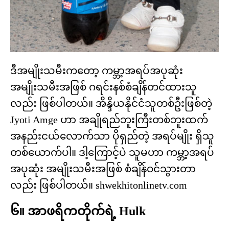
ဒီအမျိုးသမီးကတော့ ကမ္ဘာ့အရပ်အပုဆုံး
အမျိုးသမီးအဖြစ် ဂရင်းနစ်စံချိန်တင်ထားသူ
လည်း ဖြစ်ပါတယ်။ အိန္ဒိယနိုင်ငံသူတစ်ဦးဖြစ်တဲ့
Jyoti Amge ဟာ အချိုရည်ဘူးကြီးတစ်ဘူးထက်
အနည်းငယ်လောက်သာ ပိုရှည်တဲ့ အရပ်မျိုး ရှိသူ
တစ်ယောက်ပါ။ ဒါ့ကြောင့်ပဲ သူမဟာ ကမ္ဘာ့အရပ်
အပုဆုံး အမျိုးသမီးအဖြစ် စံချိန်ဝင်သွားတာ
လည်း ဖြစ်ပါတယ်။ shwekhitonlinetv.com
၆။ အာဖရိကတိုက်ရဲ့ Hulk