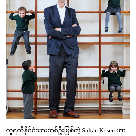
တူရကီနိုင်ငံသားတစ်ဦးဖြစ်တဲ့ Sultan Kosen ဟာ