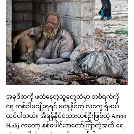
အခုဒီစာကို ဖတ်နေတဲ့သူတွေထဲမှာ တစ်ရက်ကို
ရေ တစ်ခါမချိုးရရင် မနေနိုင်တဲ့ လူတွေ ရှိမယ်
ထင်ပါတယ်။ အီရန်နိုင်ငံသားတစ်ဦးဖြစ်တဲ့ Amoo
Hadij ကတော့ နှစ်ပေါင်းအတော်ကြာတဲ့အထိ ရေ