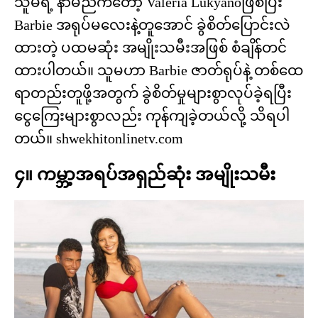
သူမရဲ့ နာမည်ကတော့ Valeria Lukyanoဖြစ်ပြီး
Barbie အရုပ်မလေးနဲ့တူအောင် ခွဲစိတ်ပြောင်းလဲ
ထားတဲ့ ပထမဆုံး အမျိုးသမီးအဖြစ် စံချိန်တင်
ထားပါတယ်။ သူမဟာ Barbie ဇာတ်ရုပ်နဲ့ တစ်ထေ
ရာတည်းတူဖို့အတွက် ခွဲစိတ်မှုများစွာလုပ်ခဲ့ရပြီး
ငွေကြေးများစွာလည်း ကုန်ကျခဲ့တယ်လို့ သိရပါ
တယ်။ shwekhitonlinetv.com
၄။ ကမ္ဘာ့အရပ်အရှည်ဆုံး အမျိုးသမီး