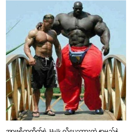
အာဖရိကတိုက်ရဲ့ Hulk လို့ပေးထားတဲ့ နာမည်နဲ့