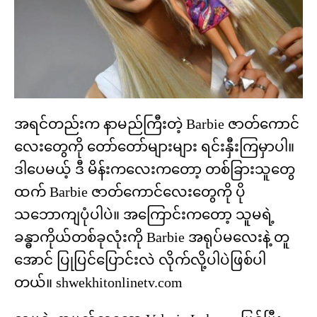
အရင်တည်းက နာမည်ကြီးတဲ့ Barbie ဇာတ်ကောင်
လေးတွေကို တော်တော်များများ ရင်းနှီးကြမှာပါ။
ဒါပေမယ့် ဒီ မိန်းကလေးကတော့ တစ်ခြားသူတွေ
ထက် Barbie ဇာတ်ကောင်လေးတွေကို ပို
သဘောကျပုံပါပဲ။ အကြောင်းကတော့ သူမရဲ့
ခန္ဓာကိုယ်တစ်ခုလုံးကို Barbie အရုပ်မလေးနဲ့ တူ
အောင် ပြုပြင်ပြောင်းလဲ လိုက်လို့ပါပဲဖြစ်ပါ
တယ်။ shwekhitonlinetv.com