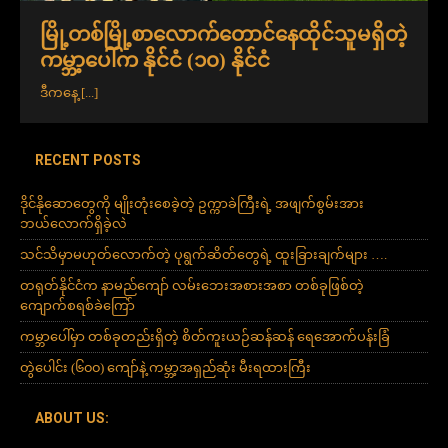
မြို့တစ်မြို့စာလောက်တောင်နေထိုင်သူမရှိတဲ့
ကမ္ဘာ့ပေါ်က နိုင်ငံ (၁၀) နိုင်ငံ
ဒီကနေ့
[...]
RECENT POSTS
ဒိုင်နိုဆောတွေကို မျိုးတုံးစေခဲ့တဲ့ ဥက္ကာခဲကြီးရဲ့ အဖျက်စွမ်းအား
ဘယ်လောက်ရှိခဲ့လဲ
သင်သိမှာမဟုတ်လောက်တဲ့ ပုရွက်ဆိတ်တွေရဲ့ ထူးခြားချက်များ ….
တရုတ်နိုင်ငံက နာမည်ကျော် လမ်းဘေးအစားအစာ တစ်ခုဖြစ်တဲ့
ကျောက်စရစ်ခဲကြော်
ကမ္ဘာပေါ်မှာ တစ်ခုတည်းရှိတဲ့ စိတ်ကူးယဉ်ဆန်ဆန် ရေအောက်ပန်းခြံ
တွဲပေါင်း (၆၀၀) ကျော်နဲ့ ကမ္ဘာ့အရှည်ဆုံး မီးရထားကြီး
ABOUT US: