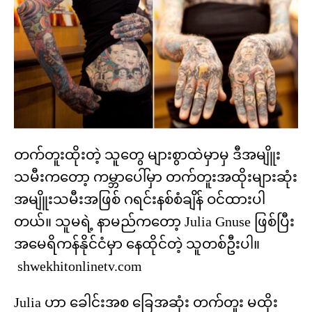
တက်တူးထိုးတဲ့ သူတွေ များစွာထဲမှာမှ ဒီအမျိူး
သမီးကတော့ ကမ္ဘာပေါ်မှာ တက်တူးအထိုးများဆုံး
အမျိူးသမီးအဖြစ် ဂရင်းနစ်စံချိန် ဝင်ထားပါ
တယ်။ သူမရဲ့ နာမည်ကတော့ Julia Gnuse ဖြစ်ပြီး
အမေရိကန်နိုင်ငံမှာ နေထိုင်တဲ့ သူတစ်ဦးပါ။
shwekhitonlinetv.com
Julia ဟာ ခေါင်းအစ ခြေအဆုံး တက်တူး မထိုး