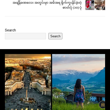
အချိန်ခဏလေး အတွင်းမှာ အမိအရ ရိုက်ကူးနိုင်ခဲ့တဲ့
ဓာတ်ပုံ (၁၀) ပုံ
Search
Search