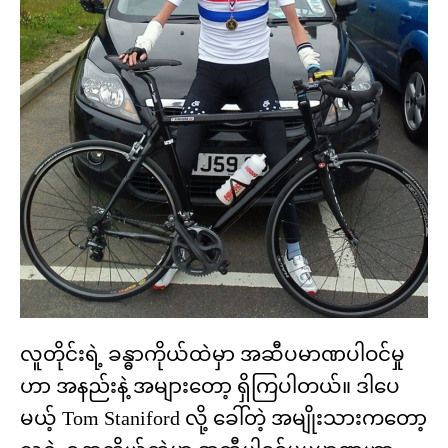
လူတိုင်းရဲ့ ခန္ဓာကိုယ်ထဲမှာ အဆီပမာဏပါဝင်မှု
ဟာ အနည်းနဲ့ အများတော့ ရှိကြပါတယ်။ ဒါပေ
မယ့် Tom Staniford လို့ ခေါ်တဲ့ အမျိုးသားကတော့