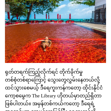
ရုတ်တရက်ကြည့်လိုက်ရင် တိုက်ခိုက်မှု
တစ်စုံတစ်ရာကြောင့် သွေးတွေလွှမ်းနေတယ်လို့
ထင်သွားစေမယ့် ဒီရေကူးကန်ကတော့ ထိုင်းနိုင်ငံ
ကော့စမွေက The Library ဟိုတယ်မှာတည်ရှိတာ
ဖြစ်ပါတယ်။ အမှန်တစ်ကယ်ကတော့ ဒီရေရဲ့