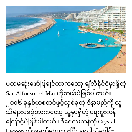
ပထမဆုံးဖော်ပြချင်တာကတော့ ချီလီနိုင်ငံမှာရှိတဲ့
San Alfonso del Mar ဟိုတယ်ပဲဖြစ်ပါတယ်။
၂၀၀၆ ခုနှစ်မှာစတင်ဖွင့်လှစ်ခဲ့တဲ့ ဒီနာမည်ကို လူ
သိများစေခဲ့တာကတော့ သူ့မှာရှိတဲ့ ရေကူးကန်
ကြောင့်ပဲဖြစ်ပါတယ်။ ဒီရေကူးကန်ကို Crystal
Lagoon လို့အမည်ပေးထားပြီး ရေဂါလံပေါင်း