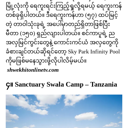
မြို့လုံးကို ရေကူးရင်းကြည့်ရှုလို့ရမယ့် ရေကူးကန်
တစ်ခုရှိပါတယ်။ ဒီရေကူးကန်ဟာ (၅၇) ထပ်မြင့်
တဲ့ တာဝါသုံးခုရဲ့ အပေါ်မှာတည်ရှိတာဖြစ်ပြီး
မီတာ (၁၅၀) ရှည်လျားပါတယ်။ စင်ကာပူရဲ့ ည
အလှမြင်ကွင်းတွေနဲ့ ကောင်းကင်ယံ အလှတွေကို
ခံစားချင်တယ်ဆိုရင်တော့ Sky Park Infinity Pool
ကိုမဖြစ်မနေသွားဖို့လိုပါလိမ့်မယ်။
shwekhitonlinetv.com
၄။ Sanctuary Swala Camp – Tanzania