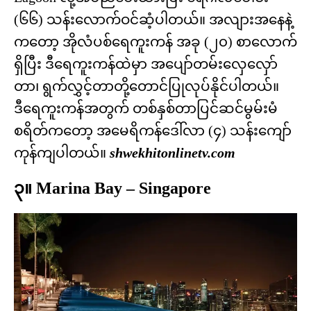
(၆၆) သန်းလောက်ဝင်ဆံ့ပါတယ်။ အလျားအနေနဲ့
ကတော့ အိုလံပစ်ရေကူးကန် အခု (၂၀) စာလောက်
ရှိပြီး ဒီရေကူးကန်ထဲမှာ အပျော်တမ်းလှေလှော်
တာ၊ ရွက်လွှင့်တာတို့တောင်ပြုလုပ်နိုင်ပါတယ်။
ဒီရေကူးကန်အတွက် တစ်နှစ်တာပြင်ဆင်မွမ်းမံ
စရိတ်ကတော့ အမေရိကန်ဒေါ်လာ (၄) သန်းကျော်
ကုန်ကျပါတယ်။
shwekhitonlinetv.com
၃။ Marina Bay – Singapore