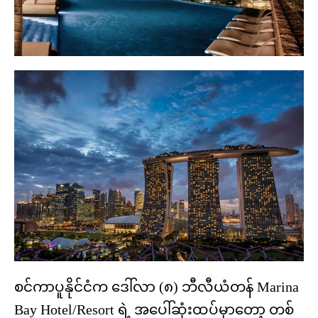
စင်ကာပူနိုင်ငံက ဒေါ်လာ (၈) ဘီလီယံတန် Marina
Bay Hotel/Resort ရဲ့ အပေါ်ဆုံးထပ်မှာတော့ တစ်