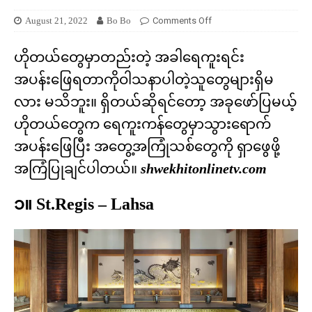
August 21, 2022
Bo Bo
Comments Off
ဟိုတယ်တွေမှာတည်းတဲ့ အခါရေကူးရင်း
အပန်းဖြေရတာကိုဝါသနာပါတဲ့သူတွေများရှိမ
လား မသိဘူး။ ရှိတယ်ဆိုရင်တော့ အခုဖော်ပြမယ့်
ဟိုတယ်တွေက ရေကူးကန်တွေမှာသွားရောက်
အပန်းဖြေပြီး အတွေ့အကြုံသစ်တွေကို ရှာဖွေဖို့
အကြံပြုချင်ပါတယ်။
shwekhitonlinetv.com
၁။ St.Regis – Lahsa