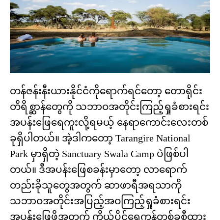
တန်ဇန်းနီးယားနိုင်ငံကိုရောက်ရင်တော့ တောရိုင်း
တိရိစ္ဆာန်တွေကို သဘာဝအတိုင်းကြည့်ရှုခံစားရင်း
အပန်းဖြေရေကူးလို့ရမယ့် နေရာကောင်းလေးတစ်
ခုရှိပါတယ်။ အဲ့ဒါကတော့ Tarangire National
Park မှာရှိတဲ့ Sanctuary Swala Camp ပဲဖြစ်ပါ
တယ်။ ဒီအပန်းဖြေစခန်းမှာတော့ လာရောက်
တည်းခိုသူတွေအတွက် ဆာဖာရီအရသာကို
သဘာဝအတိုင်းအပြည့်အဝကြည့်ရှုခံစားရင်း
အပန်းဖြေဖို့အတွက် ကိုယ်ပိုင်ရေကန်တစ်ခုစီထား