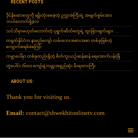
RECENT POSTS
ဒိုင်နိုဆောတွေကို မျိုးတုံးစေခဲ့တဲ့ ဥက္ကာခဲကြီးရဲ့ အဖျက်စွမ်းအား
ဘယ်လောက်ရှိခဲ့လဲ
သင်သိမှာမဟုတ်လောက်တဲ့ ပုရွက်ဆိတ်တွေရဲ့ ထူးခြားချက်များ ….
တရုတ်နိုင်ငံက နာမည်ကျော် လမ်းဘေးအစားအစာ တစ်ခုဖြစ်တဲ့
ကျောက်စရစ်ခဲကြော်
ကမ္ဘာပေါ်မှာ တစ်ခုတည်းရှိတဲ့ စိတ်ကူးယဉ်ဆန်ဆန် ရေအောက်ပန်းခြံ
တွဲပေါင်း (၆၀၀) ကျော်နဲ့ ကမ္ဘာ့အရှည်ဆုံး မီးရထားကြီး
ABOUT US:
Thank you for visiting us.
Email:
contact@shwekhitonlinetv.com