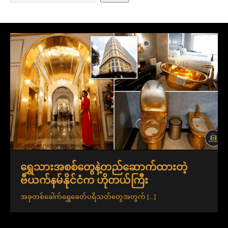
ရွှေသားအစစ်တွေနဲ့တည်ဆောက်ထားတဲ့
ဗီယက်နမ်နိုင်ငံက ဟိုတယ်ကြီး
အခုတစ်ခေါက်ရွှေခေတ်ပရိသတ်တွေအတွက်
[...]