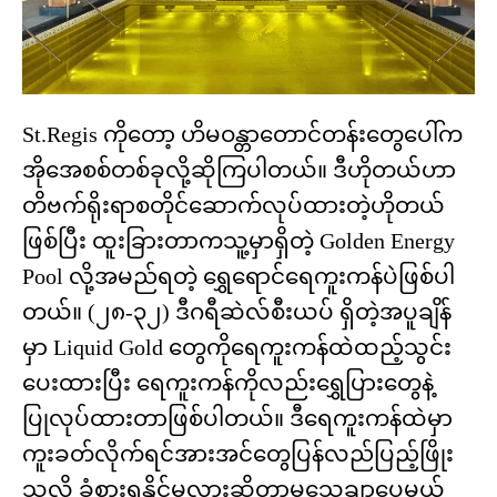
St.Regis ကိုတော့ ဟိမဝန္တာတောင်တန်းတွေပေါ်က
အိုအေစစ်တစ်ခုလို့ဆိုကြပါတယ်။ ဒီဟိုတယ်ဟာ
တိဗက်ရိုးရာစတိုင်ဆောက်လုပ်ထားတဲ့ဟိုတယ်
ဖြစ်ပြီး ထူးခြားတာကသူ့မှာရှိတဲ့ Golden Energy
Pool လို့အမည်ရတဲ့ ရွှေရောင်ရေကူးကန်ပဲဖြစ်ပါ
တယ်။ (၂၈-၃၂) ဒီဂရီဆဲလ်စီးယပ် ရှိတဲ့အပူချိန်
မှာ Liquid Gold တွေကိုရေကူးကန်ထဲထည့်သွင်း
ပေးထားပြီး ရေကူးကန်ကိုလည်းရွှေပြားတွေနဲ့
ပြုလုပ်ထားတာဖြစ်ပါတယ်။ ဒီရေကူးကန်ထဲမှာ
ကူးခတ်လိုက်ရင်အားအင်တွေပြန်လည်ပြည့်ဖြိုး
သလို ခံစားရနိုင်မလားဆိုတာမသေချာပေမယ့်