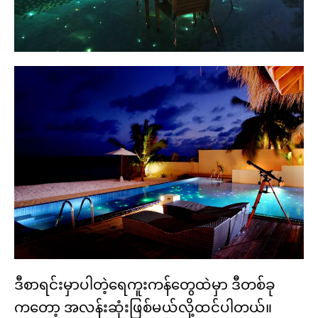
ဒီစာရင်းမှာပါတဲ့ရေကူးကန်တွေထဲမှာ ဒီတစ်ခု
ကတော့ အလန်းဆုံးဖြစ်မယ်လို့ထင်ပါတယ်။