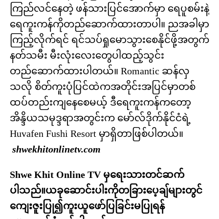
ကြည်လင်နေတဲ့ ဖန်သားပြင်အောက်မှာ ရေပူစမ်းနဲ့
ရေကူးကန်ကိုတည်ဆောက်ထားတာပါ။ ညအခါမှာ
ကြည့်လိုက်ရင် ရင်သပ်ရှုမောသွားစေနိုင်ဖို့အတွက်
နတ်သမီး မီးလုံးလေးတွေပါထည့်သွင်း
တည်ဆောက်ထားပါတယ်။ Romantic ဆန်လှ
သလို စိတ်ကူးပုံပြင်ထဲကအတိုင်းအပြင်မှာတစ်
ထပ်တည်းကျနေစေမယ့် ဒီရေကူးကန်ကတော့
အိန္ဒိယသမုဒ္ဒရာအတွင်းက မော်လ်ဒိုက်နိုင်ငံရဲ့
Huvafen Fushi Resort မှာရှိတာဖြစ်ပါတယ်။
shwekhitonlinetv.com
Shwe Khit Online TV မှရေးသားတင်ဆက်
ပါသည်။ယခုဆောင်းပါးကိုတခြားပေ့ချ်များတွင်
ကျေးဇူးပြု၍ကူးယူဖော်ပြခြင်းမပြုရန်