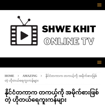
HOME
AMAZING
နိုင်ငံတကာက တကယ့်ကို အမိုက်စားဖြစ်
တဲ့ ဟိုတယ်ရေကူးကန်များ
နိုင်ငံတကာက တကယ့်ကို အမိုက်စားဖြစ်
တဲ့ ဟိုတယ်ရေကူးကန်များ