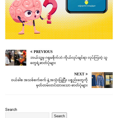
PREVIOUS
ဘယ်သူ့မှ ဂရုမစိုက်ဘဲ ကိုယ်လုပ်ချင်ရာ လုပ်ကြတဲ့ သူ
တွေရဲ့ဓာတ်ပုံများ
NEXT
ဝယ်ခါစ အသစ်စက်စက် နဲ့ အသုံးပြုပြီး ပစ္စည်းတွေကို
မှတ်တမ်းတင်ထားသော ဓာတ်ပုံများ
Search
Search