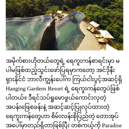
အမိုက်စားဟိုတယ်တွေရဲ့ ရေကူးကန်စာရင်းမှာ မ
ပါမဖြစ်ထည့်သွင်းဖော်ပြရမှာကတော့ အင်ဒိုနီး
ရှားနိုင်ငံ ဘာလီကျွန်းပေါ်က ကြယ်ငါးပွင့်အဆင့်ရှိ
Hanging Gardens Resort ရဲ့ ရေကူးကန်တွေပဲဖြစ်
ပါတယ်။ ဒီရင်သပ်ရှုမောဖွယ်ကောင်းလှတဲ့
အပန်းဖြေစခန်းနဲ့ အဆင့်ဆင့်ပြုလုပ်ထားတဲ့
ရေကူးကန်တွေဟာ စိမ်းလန်းစိုပြည်တဲ့ တောအုပ်
အပေါ်မှာတည်ရှိတာဖြစ်ပြီး တစ်ကယ့်ကို Paradise