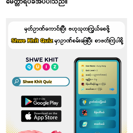
မေတ္တာရပ်ခံအပ်ပါသည်။