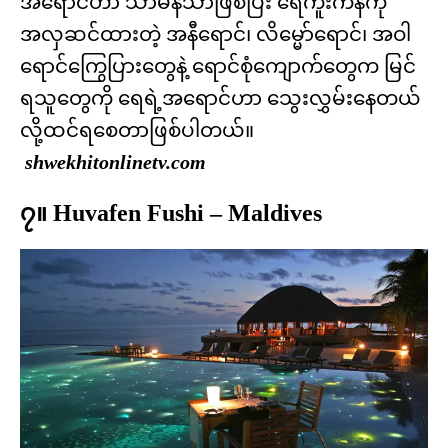
အရောင်ဟာ သာမန်သာဖြစ်ပြီး ရေကူးကန်ကို
အလှဆင်ထားတဲ့ အနီရောင်၊ လိမ္မော်ရောင်၊ အဝါ
ရောင်ကြွေပြားတွေနဲ့ ရောင်စုံကျောက်တွေက မြင်
ရသူတွေကို ရေရဲ့အရောင်ဟာ သွေးလွှမ်းနေတယ်
လို့ထင်ရစေတာဖြစ်ပါတယ်။
shwekhitonlinetv.com
၇။ Huvafen Fushi – Maldives