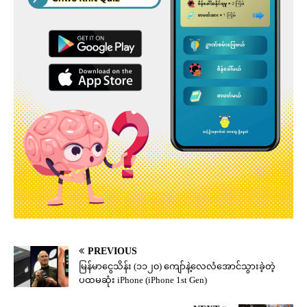
PREVIOUS
မြန်မာငွေသိန်း (၁၁၂၀) ကျော်နဲ့လေလံအောင်သွားခဲ့တဲ့
ပထမဆုံး iPhone (iPhone 1st Gen)