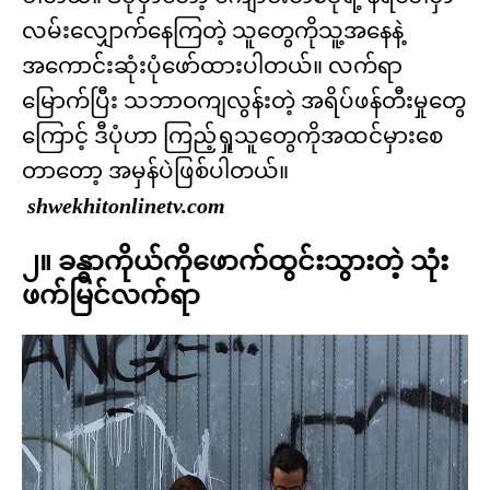
လမ်းလျှောက်နေကြတဲ့ သူတွေကိုသူ့အနေနဲ့
အကောင်းဆုံးပုံဖော်ထားပါတယ်။ လက်ရာ
မြောက်ပြီး သဘာဝကျလွန်းတဲ့ အရိပ်ဖန်တီးမှုတွေ
ကြောင့် ဒီပုံဟာ ကြည့်ရှုသူတွေကိုအထင်မှားစေ
တာတော့ အမှန်ပဲဖြစ်ပါတယ်။
shwekhitonlinetv.com
၂။ ခန္ဓာကိုယ်ကိုဖောက်ထွင်းသွားတဲ့ သုံး
ဖက်မြင်လက်ရာ