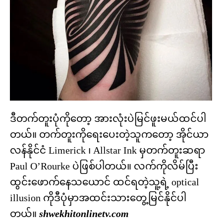
ဒီတက်တူးပုံကိုတော့ အားလုံးပဲမြင်ဖူးမယ်ထင်ပါ
တယ်။ တက်တူးကိုရေးပေးတဲ့သူကတော့ အိုင်ယာ
လန်နိုင်ငံ Limerick ၊ Allstar Ink မှတက်တူးဆရာ
Paul O’Rourke ပဲဖြစ်ပါတယ်။ လက်ကိုလိမ်ပြီး
ထွင်းဖောက်နေသယောင် ထင်ရတဲ့သူ့ရဲ့ optical
illusion ကိုဒီပုံမှာအထင်းသားတွေ့မြင်နိုင်ပါ
တယ်။
shwekhitonlinetv.com