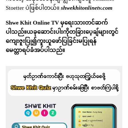
Stoetter ပဲဖြစ်ပါတယ်။
shwekhitonlinetv.com
Shwe Khit Online TV မှရေးသားတင်ဆက်
ပါသည်။ယခုဆောင်းပါးကိုတခြားပေ့ချ်များတွင်
ကျေးဇူးပြု၍ကူးယူဖော်ပြခြင်းမပြုရန်
မေတ္တာရပ်ခံအပ်ပါသည်။