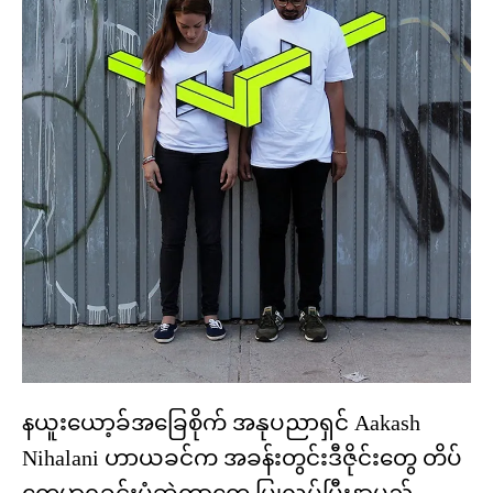
နယူးယော့ခ်အခြေစိုက် အနုပညာရှင် Aakash
Nihalani ဟာယခင်က အခန်းတွင်းဒီဇိုင်းတွေ တိပ်
တွေမှာရှုခင်းပုံဆွဲတာတွေ ပြုလုပ်ပြီးနာမည်