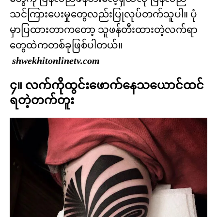
သင်ကြားပေးမှုတွေလည်းပြုလုပ်တက်သူပါ။ ပုံ
မှာပြထားတာကတော့ သူဖန်တီးထားတဲ့လက်ရာ
တွေထဲကတစ်ခုဖြစ်ပါတယ်။
shwekhitonlinetv.com
၄။ လက်ကိုထွင်းဖောက်နေသယောင်ထင်
ရတဲ့တက်တူး