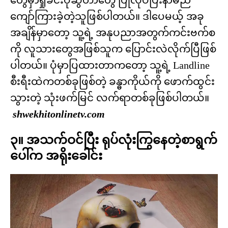
ကျော်ကြားခဲ့တဲ့သူဖြစ်ပါတယ်။ ဒါပေမယ့် အခု
အချိန်မှာတော့ သူ့ရဲ့ အနုပညာအတွက်ကင်းဗက်စ
ကို လူသားတွေအဖြစ်သူက ပြောင်းလဲလိုက်ပြီဖြစ်
ပါတယ်။ ပုံမှာပြထားတာကတော့ သူ့ရဲ့ Landline
စီးရီးထဲကတစ်ခုဖြစ်တဲ့ ခန္ဓာကိုယ်ကို ဖောက်ထွင်း
သွားတဲ့ သုံးဖက်မြင် လက်ရာတစ်ခုဖြစ်ပါတယ်။
shwekhitonlinetv.com
၃။ အသက်ဝင်ပြီး ရုပ်လုံးကြွနေတဲ့စာရွက်
ပေါ်က အရိုးခေါင်း