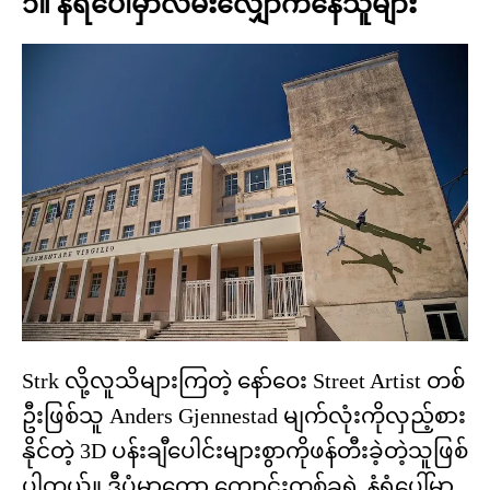
၁။ နံရံပေါ်မှာလမ်းလျှောက်နေသူများ
Strk လို့လူသိများကြတဲ့ နော်ဝေး Street Artist တစ်
ဦးဖြစ်သူ Anders Gjennestad မျက်လုံးကိုလှည့်စား
နိုင်တဲ့ 3D ပန်းချီပေါင်းများစွာကိုဖန်တီးခဲ့တဲ့သူဖြစ်
ပါတယ်။ ဒီပုံမှာတော့ ကျောင်းတစ်ခုရဲ့ နံရံပေါ်မှာ