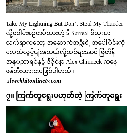
Take My Lightning But Don’t Steal My Thunder
လို့ခေါင်းစဉ်တပ်ထားတဲ့ ဒီ Surreal ဗိသုကာ
လက်ရာကတော့ အဆောက်အဦးရဲ့ အပေါ်ပိုင်းကို
လေထဲလွင့်ပျံနေတယ်လို့ထင်ရအောင် ဗြိတိန်
အနုပညာရှင်နှင့် ဒီဇိုင်နာ Alex Chinneck ကနေ
ဖန်တီးထားတာဖြစ်ပါတယ်။
shwekhitonlinetv.com
၇။ ကြက်တူရွေးမဟုတ်တဲ့ ကြက်တူရွေး