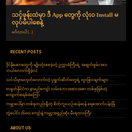
သင့်ဖုန်းထဲမှာ ဒီ App တွေကို လုံးဝ Install မ
လုပ်မိပါစေနဲ့
မင်္ဂလာပါ
[...]
RECENT POSTS
ဒိုင်နိုဆောတွေကို မျိုးတုံးစေခဲ့တဲ့ ဥက္ကာခဲကြီးရဲ့ အဖျက်စွမ်းအား
ဘယ်လောက်ရှိခဲ့လဲ
သင်သိမှာမဟုတ်လောက်တဲ့ ပုရွက်ဆိတ်တွေရဲ့ ထူးခြားချက်များ ….
တရုတ်နိုင်ငံက နာမည်ကျော် လမ်းဘေးအစားအစာ တစ်ခုဖြစ်တဲ့
ကျောက်စရစ်ခဲကြော်
ကမ္ဘာပေါ်မှာ တစ်ခုတည်းရှိတဲ့ စိတ်ကူးယဉ်ဆန်ဆန် ရေအောက်ပန်းခြံ
တွဲပေါင်း (၆၀၀) ကျော်နဲ့ ကမ္ဘာ့အရှည်ဆုံး မီးရထားကြီး
ABOUT US: