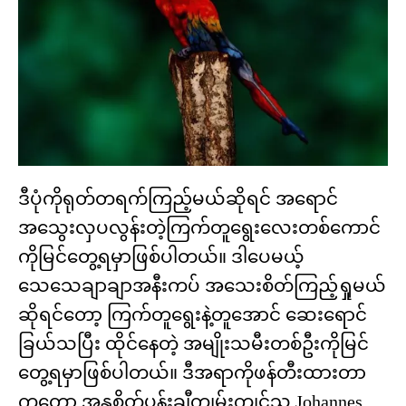
ဒီပုံကိုရုတ်တရက်ကြည့်မယ်ဆိုရင် အရောင်
အသွေးလှပလွန်းတဲ့ကြက်တူရွေးလေးတစ်ကောင်
ကိုမြင်တွေ့ရမှာဖြစ်ပါတယ်။ ဒါပေမယ့်
သေသေချာချာအနီးကပ် အသေးစိတ်ကြည့်ရှုမယ်
ဆိုရင်တော့ ကြက်တူရွေးနဲ့တူအောင် ဆေးရောင်
ခြယ်သပြီး ထိုင်နေတဲ့ အမျိုးသမီးတစ်ဦးကိုမြင်
တွေ့ရမှာဖြစ်ပါတယ်။ ဒီအရာကိုဖန်တီးထားတာ
ကတော့ အနုစိတ်ပန်းချီကျွမ်းကျင်သူ Johannes