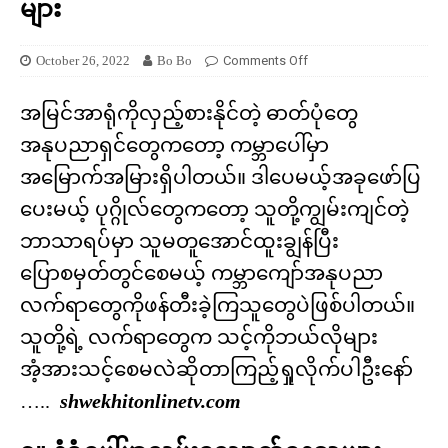
များ
October 26, 2022
Bo Bo
Comments Off
အမြင်အာရုံကိုလှည့်စားနိုင်တဲ့ ဓာတ်ပုံတွေ
အနုပညာရှင်တွေကတော့ ကမ္ဘာပေါ်မှာ
အမြောက်အမြားရှိပါတယ်။ ဒါပေမယ့်အခုဖော်ပြ
ပေးမယ့် ပုဂ္ဂိုလ်တွေကတော့ သူတို့ကျွမ်းကျင်တဲ့
ဘာသာရပ်မှာ သူမတူအောင်ထူးချွန်ပြီး
ပြောစမှတ်တွင်စေမယ့် ကမ္ဘာကျော်အနုပညာ
လက်ရာတွေကိုဖန်တီးခဲ့ကြသူတွေပဲဖြစ်ပါတယ်။
သူတို့ရဲ့ လက်ရာတွေက သင့်ကိုဘယ်လိုများ
အံ့အားသင့်စေမလဲဆိုတာကြည့်ရှုလိုက်ပါဦးနော်
…..
shwekhitonlinetv.com