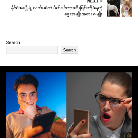
NEXT
နိုင်ငံအချို့ရဲ့ လက်မခံဘဲ ပိတ်ပင်တားဆီးခြင်းကိုခံရတဲ့
ခွေးအမျိုးအစား ၈ မျိုး
Search
Search