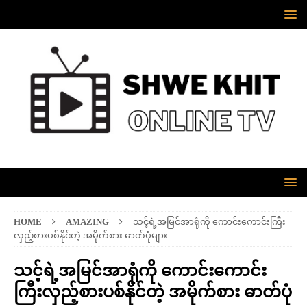
HOME
AMAZING
သင့်ရဲ့အမြင်အာရုံကို ကောင်းကောင်းကြီး
လှည့်စားပစ်နိုင်တဲ့ အမိုက်စား ဓာတ်ပုံများ
သင့်ရဲ့အမြင်အာရုံကို ကောင်းကောင်း
ကြီးလှည့်စားပစ်နိုင်တဲ့ အမိုက်စား ဓာတ်ပုံ