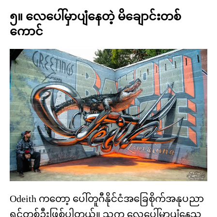
၅။ လေပေါ်မှာပျံနေတဲ့ မိချောင်းတစ်
ကောင်
Odeith ကတော့ ပေါ်တူဂီနိုင်ငံအခြေစိုက်အနုပညာ
ရှင်တစ်ဦးဖြစ်ပါတယ်။ သူက လေပေါ်မှာပျံနေသ