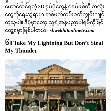
ယောင်ထင်ရတဲ့ 3D ရုပ်ပုံတွေနဲ့ ဂရပ်ဖစ်တီ စာလုံး
တွေကိုရေးဆွဲရာမှာ တစ်ဖက်ကမ်းခတ်ကျွမ်းကျင်
တဲ့သူပါ။ ဒီပုံမှာတော့ သူ့ရဲ့အနုပညာပါရမီကိုမြင်
တွေ့ရမှာဖြစ်ပါတယ်။
shwekhitonlinetv.com
၆။ Take My Lightning But Don’t Steal
My Thunder