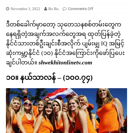
November 3, 2022
Bo Bo
Comments Off
ဒီတစ်ခေါက်မှာတော့ သုတေသနစစ်တမ်းတွေက
နေရရှိတဲ့အချက်အလက်တွေအရ ထုတ်ပြန်ခဲ့တဲ့
နိုင်ငံသားတစ်ဦးချင်းစီအလိုက် ပျမ်းမျှ IQ အမြင့်
ဆုံးကမ္ဘာ့နိုင်ငံ (၁၀) နိုင်ငံအကြောင်းကိုဖော်ပြပေး
ချင်ပါတယ်။
shwekhitonlinetv.com
၁၀။ နယ်သာလန် – (၁၀၀.၇၄)