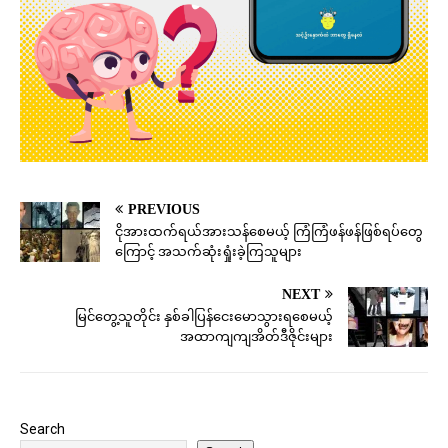
PREVIOUS
ငိုအားထက်ရယ်အားသန်စေမယ့် ကြံကြံဖန်ဖန်ဖြစ်ရပ်တွေ
ကြောင့် အသက်ဆုံးရှုံးခဲ့ကြသူများ
NEXT
မြင်တွေ့သူတိုင်း နှစ်ခါပြန်ငေးမောသွားရစေမယ့်
အထာကျကျအိတ်ဒီဇိုင်းများ
Search