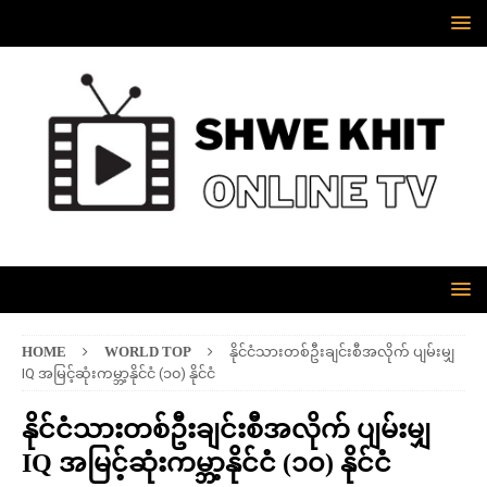
HOME
WORLD TOP
နိုင်ငံသားတစ်ဦးချင်းစီအလိုက် ပျမ်းမျှ
IQ အမြင့်ဆုံးကမ္ဘာ့နိုင်ငံ (၁၀) နိုင်ငံ
နိုင်ငံသားတစ်ဦးချင်းစီအလိုက် ပျမ်းမျှ
IQ အမြင့်ဆုံးကမ္ဘာ့နိုင်ငံ (၁၀) နိုင်ငံ