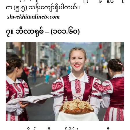
က (၅.၅) သန်းကျော်ရှိပါတယ်။
shwekhitonlinetv.com
၇။ ဘီလာရုစ် – (၁၀၁.၆၀)