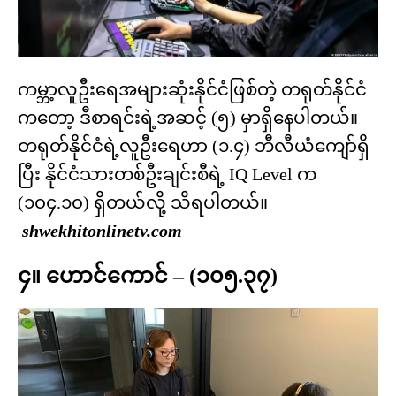
ကမ္ဘာ့လူဦးရေအများဆုံးနိုင်ငံဖြစ်တဲ့ တရုတ်နိုင်ငံ
ကတော့ ဒီစာရင်းရဲ့အဆင့် (၅) မှာရှိနေပါတယ်။
တရုတ်နိုင်ငံရဲ့လူဦးရေဟာ (၁.၄) ဘီလီယံကျော်ရှိ
ပြီး နိုင်ငံသားတစ်ဦးချင်းစီရဲ့ IQ Level က
(၁၀၄.၁၀) ရှိတယ်လို့ သိရပါတယ်။
shwekhitonlinetv.com
၄။ ဟောင်ကောင် – (၁၀၅.၃၇)