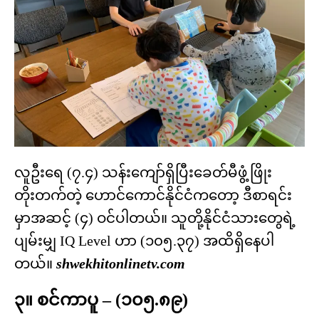
လူဦးရေ (၇.၄) သန်းကျော်ရှိပြီးခေတ်မီဖွံ့ဖြိုး
တိုးတက်တဲ့ ဟောင်ကောင်နိုင်ငံကတော့ ဒီစာရင်း
မှာအဆင့် (၄) ဝင်ပါတယ်။ သူတို့နိုင်ငံသားတွေရဲ့
ပျမ်းမျှ IQ Level ဟာ (၁၀၅.၃၇) အထိရှိနေပါ
တယ်။
shwekhitonlinetv.com
၃။ စင်ကာပူ – (၁၀၅.၈၉)