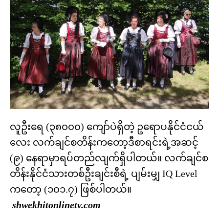
လူဦးရေ (၃၈၀၀၀) ကျော်ပဲရှိတဲ့ ဥရောပနိုင်ငံငယ်
လေး လက်ချင်စတိန်းကတော့ဒီစာရင်းရဲ့အဆင့်
(၉) နေရာမှာရပ်တည်လျက်ရှိပါတယ်။ လက်ချင်စ
တိန်းနိုင်ငံသားတစ်ဦးချင်းစီရဲ့ ပျမ်းမျှ IQ Level
ကတော့ (၁၀၁.၇) ဖြစ်ပါတယ်။
shwekhitonlinetv.com