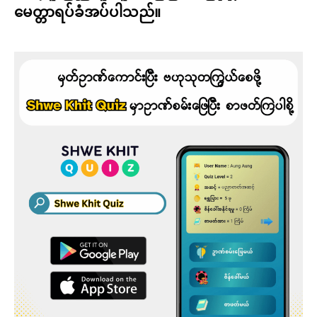
မေတ္တာရပ်ခံအပ်ပါသည်။