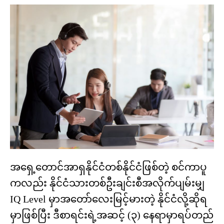
အရှေ့တောင်အာရှနိုင်ငံတစ်နိုင်ငံဖြစ်တဲ့ စင်ကာပူ
ကလည်း နိုင်ငံသားတစ်ဦးချင်းစီအလိုက်ပျမ်းမျှ
IQ Level မှာအတော်လေးမြင့်မားတဲ့ နိုင်ငံလို့ဆိုရ
မှာဖြစ်ပြီး ဒီစာရင်းရဲ့အဆင့် (၃) နေရာမှာရပ်တည်