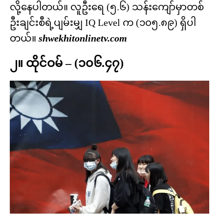
လို့နေပါတယ်။ လူဦးရေ (၅.၆) သန်းကျော်မှာတစ်
ဦးချင်းစီရဲ့ပျမ်းမျှ IQ Level က (၁၀၅.၈၉) ရှိပါ
တယ်။
shwekhitonlinetv.com
၂။ ထိုင်ဝမ် – (၁၀၆.၄၇)