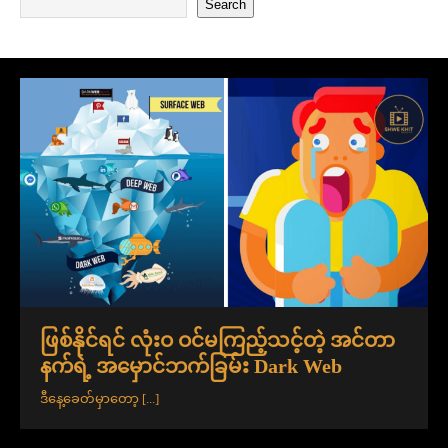
Search
ဖြစ်နိုင်ရင် လုံးဝ ဝင်မကြည့်သင့်တဲ့ အင်တာ
နက်ရဲ့ အမှောင်ဘက်ခြမ်း Dark Web
ဒီနေ့ခေတ်မှာတော့
[...]