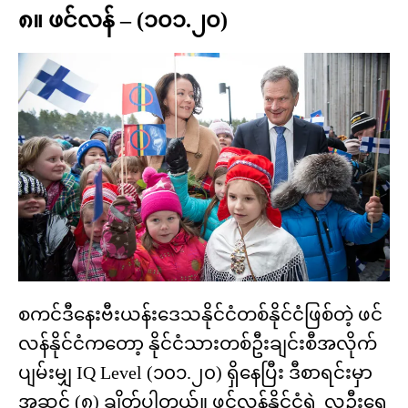
၈။ ဖင်လန် – (၁၀၁.၂၀)
စကင်ဒီနေးဗီးယန်းဒေသနိုင်ငံတစ်နိုင်ငံဖြစ်တဲ့ ဖင်
လန်နိုင်ငံကတော့ နိုင်ငံသားတစ်ဦးချင်းစီအလိုက်
ပျမ်းမျှ IQ Level (၁၀၁.၂၀) ရှိနေပြီး ဒီစာရင်းမှာ
အဆင့် (၈) ချိတ်ပါတယ်။ ဖင်လန်နိုင်ငံရဲ့ လူဦးရေ