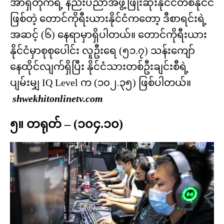
အာရှိတိုက်ရဲ့ နည်းပညာအဖွံ့ဖြိုးဆုံးနိုင်ငံတစ်နိုင်ငံ
ဖြစ်တဲ့ တောင်ကိုရီးယားနိုင်ငံကတော့ ဒီစာရင်းရဲ့
အဆင့် (၆) နေရာမှာရှိပါတယ်။ တောင်ကိုရီးယား
နိုင်ငံမှာစုစုပေါင်း လူဦးရေ (၅၁.၇) သန်းကျော်
နေထိုင်လျက်ရှိပြီး နိုင်ငံသားတစ်ဦးချင်းစီရဲ့
ပျမ်းမျှ IQ Level က (၁၀၂.၃၅) ဖြစ်ပါတယ်။
shwekhitonlinetv.com
၅။ တရုတ် – (၁၀၄.၁၀)