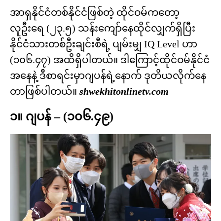
အာရှနိုင်ငံတစ်နိုင်ငံဖြစ်တဲ့ ထိုင်ဝမ်ကတော့
လူဦးရေ (၂၃.၅) သန်းကျော်နေထိုင်လျှက်ရှိပြီး
နိုင်ငံသားတစ်ဦးချင်းစီရဲ့ ပျမ်းမျှ IQ Level ဟာ
(၁၀၆.၄၇) အထိရှိပါတယ်။ ဒါကြောင့်ထိုင်ဝမ်နိုင်ငံ
အနေနဲ့ ဒီစာရင်းမှာဂျပန်ရဲ့နောက် ဒုတိယလိုက်နေ
တာဖြစ်ပါတယ်။
shwekhitonlinetv.com
၁။ ဂျပန် – (၁၀၆.၄၉)