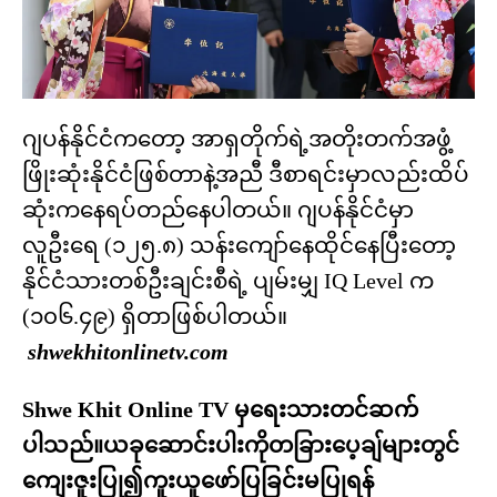
ဂျပန်နိုင်ငံကတော့ အာရှတိုက်ရဲ့အတိုးတက်အဖွံ့
ဖြိုးဆုံးနိုင်ငံဖြစ်တာနဲ့အညီ ဒီစာရင်းမှာလည်းထိပ်
ဆုံးကနေရပ်တည်နေပါတယ်။ ဂျပန်နိုင်ငံမှာ
လူဦးရေ (၁၂၅.၈) သန်းကျော်နေထိုင်နေပြီးတော့
နိုင်ငံသားတစ်ဦးချင်းစီရဲ့ ပျမ်းမျှ IQ Level က
(၁၀၆.၄၉) ရှိတာဖြစ်ပါတယ်။
shwekhitonlinetv.com
Shwe Khit Online TV မှရေးသားတင်ဆက်
ပါသည်။ယခုဆောင်းပါးကိုတခြားပေ့ချ်များတွင်
ကျေးဇူးပြု၍ကူးယူဖော်ပြခြင်းမပြုရန်