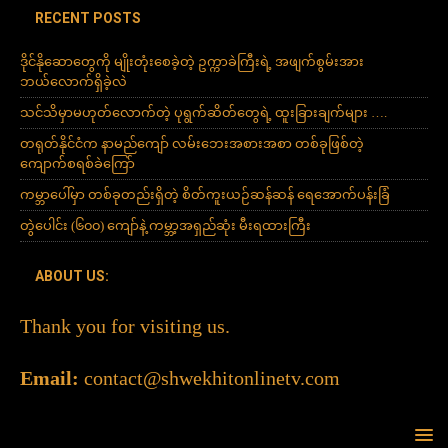
RECENT POSTS
ဒိုင်နိုဆောတွေကို မျိုးတုံးစေခဲ့တဲ့ ဥက္ကာခဲကြီးရဲ့ အဖျက်စွမ်းအား
ဘယ်လောက်ရှိခဲ့လဲ
သင်သိမှာမဟုတ်လောက်တဲ့ ပုရွက်ဆိတ်တွေရဲ့ ထူးခြားချက်များ ….
တရုတ်နိုင်ငံက နာမည်ကျော် လမ်းဘေးအစားအစာ တစ်ခုဖြစ်တဲ့
ကျောက်စရစ်ခဲကြော်
ကမ္ဘာပေါ်မှာ တစ်ခုတည်းရှိတဲ့ စိတ်ကူးယဉ်ဆန်ဆန် ရေအောက်ပန်းခြံ
တွဲပေါင်း (၆၀၀) ကျော်နဲ့ ကမ္ဘာ့အရှည်ဆုံး မီးရထားကြီး
ABOUT US:
Thank you for visiting us.
Email:
contact@shwekhitonlinetv.com