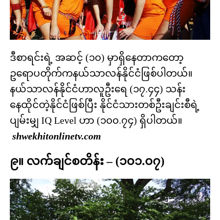
ဒီစာရင်းရဲ့ အဆင့် (၁၀) မှာရှိနေတာကတော့
ဥရောပတိုက်ကနယ်သာလန်နိုင်ငံဖြစ်ပါတယ်။
နယ်သာလန်နိုင်ငံဟာလူဦးရေ (၁၇.၄၄) သန်း
နေထိုင်တဲ့နိုင်ငံဖြစ်ပြီး နိုင်ငံသားတစ်ဦးချင်းစီရဲ့
ပျမ်းမျှ IQ Level ဟာ (၁၀၀.၇၄) ရှိပါတယ်။
shwekhitonlinetv.com
၉။ လက်ချင်စတိန်း – (၁၀၁.၀၇)