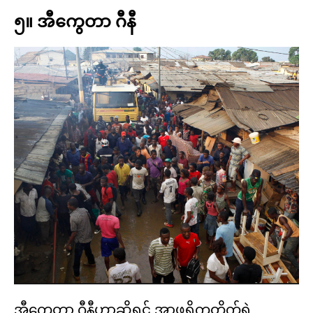
၅။ အီကွေတာ ဂီနီ
အီကွေတာ ဂီနီဟာဆိုရင် အာဖရိကတိုက်ရဲ့