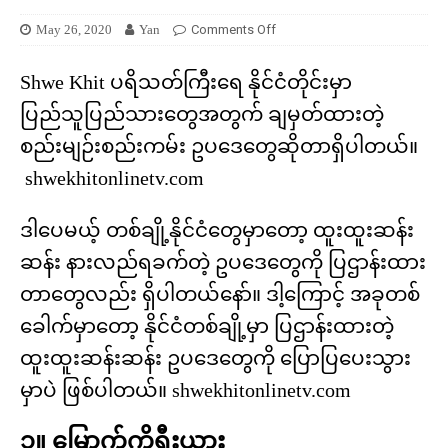
May 26, 2020
Yan
Comments Off
Shwe Khit ပရိသတ်ကြီးရေ နိုင်ငံတိုင်းမှာ
ပြည်သူပြည်သားတွေအတွက် ချမှတ်ထားတဲ့
စည်းမျဉ်းစည်းကမ်း ဥပဒေတွေဆိုတာရှိပါတယ်။
shwekhitonlinetv.com
ဒါပေမယ့် တစ်ချို့နိုင်ငံတွေမှာတော့ ထူးထူးဆန်း
ဆန်း နားလည်ရခက်တဲ့ ဥပဒေတွေကို ပြဌာန်းထား
တာတွေလည်း ရှိပါတယ်နော်။ ဒါ့ကြောင့် အခုတစ်
ခေါက်မှာတော့ နိုင်ငံတစ်ချို့မှာ ပြဌာန်းထားတဲ့
ထူးထူးဆန်းဆန်း ဥပဒေတွေကို ပြောပြပေးသွား
မှာပဲ ဖြစ်ပါတယ်။ shwekhitonlinetv.com
၁။ မြောက်ကိုရီးယား