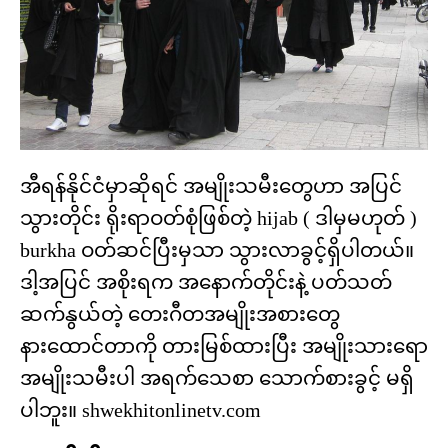
အီရန်နိုင်ငံမှာဆိုရင် အမျိုးသမီးတွေဟာ အပြင်
သွားတိုင်း ရိုးရာဝတ်စုံဖြစ်တဲ့ hijab ( ဒါမှမဟုတ် )
burkha ဝတ်ဆင်ပြီးမှသာ သွားလာခွင့်ရှိပါတယ်။
ဒါ့အပြင် အစိုးရက အနောက်တိုင်းနဲ့ ပတ်သတ်
ဆက်နွယ်တဲ့ တေးဂီတအမျိုးအစားတွေ
နားထောင်တာကို တားမြစ်ထားပြီး အမျိုးသားရော
အမျိုးသမီးပါ အရက်သေစာ သောက်စားခွင့် မရှိ
ပါဘူး။ shwekhitonlinetv.com