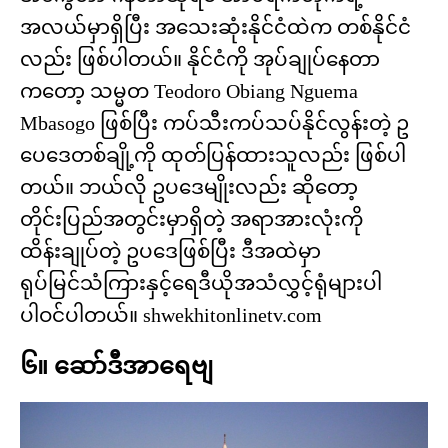
အလယ်မှာရှိပြီး အသေးဆုံးနိုင်ငံထဲက တစ်နိုင်ငံ
လည်း ဖြစ်ပါတယ်။ နိုင်ငံကို အုပ်ချုပ်နေတာ
ကတော့ သမ္မတ Teodoro Obiang Nguema
Mbasogo ဖြစ်ပြီး ကပ်သီးကပ်သပ်နိုင်လွန်းတဲ့ ဥ
ပေဒေတစ်ချို့ကို ထုတ်ပြန်ထားသူလည်း ဖြစ်ပါ
တယ်။ ဘယ်လို ဥပဒေမျိုးလည်း ဆိုတော့
တိုင်းပြည်အတွင်းမှာရှိတဲ့ အရာအားလုံးကို
ထိန်းချုပ်တဲ့ ဥပဒေဖြစ်ပြီး ဒီအထဲမှာ
ရုပ်မြင်သံကြားနှင့်ရေဒီယိုအသံလွှင့်ရုံများပါ
ပါဝင်ပါတယ်။ shwekhitonlinetv.com
၆။ ဆော်ဒီအာရေဗျ