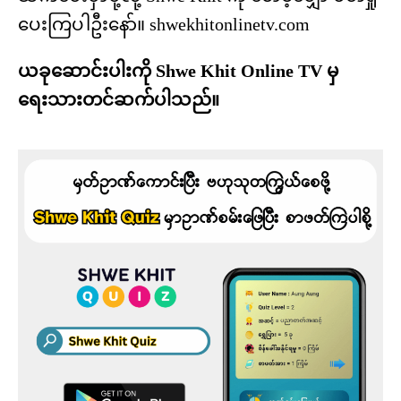
ပေးကြပါဦးနော်။ shwekhitonlinetv.com
ယခုဆောင်းပါးကို Shwe Khit Online TV မှ
ရေးသားတင်ဆက်ပါသည်။