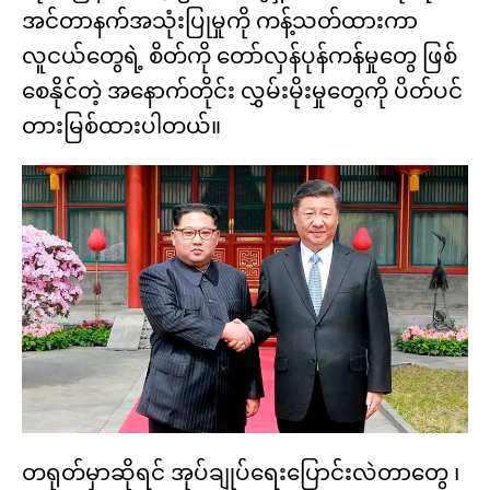
အင်တာနက်အသုံးပြုမှုကို ကန့်သတ်ထားကာ
လူငယ်တွေရဲ့ စိတ်ကို တော်လှန်ပုန်ကန်မှုတွေ ဖြစ်
စေနိုင်တဲ့ အနောက်တိုင်း လွှမ်းမိုးမှုတွေကို ပိတ်ပင်
တားမြစ်ထားပါတယ်။
တရုတ်မှာဆိုရင် အုပ်ချုပ်ရေးပြောင်းလဲတာတွေ ၊