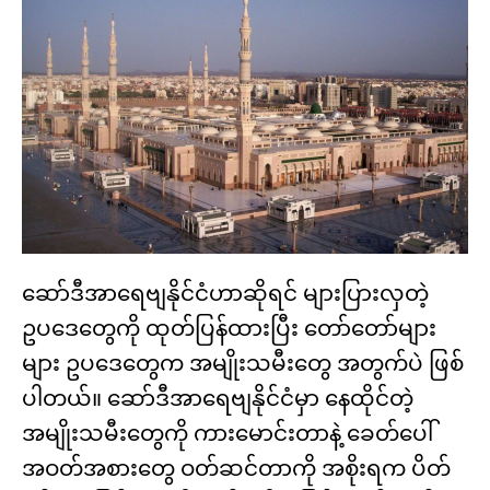
ဆော်ဒီအာရေဗျနိုင်ငံဟာဆိုရင် များပြားလှတဲ့
ဥပဒေတွေကို ထုတ်ပြန်ထားပြီး တော်တော်များ
များ ဥပဒေတွေက အမျိုးသမီးတွေ အတွက်ပဲ ဖြစ်
ပါတယ်။ ဆော်ဒီအာရေဗျနိုင်ငံမှာ နေထိုင်တဲ့
အမျိုးသမီးတွေကို ကားမောင်းတာနဲ့ ခေတ်ပေါ်
အဝတ်အစားတွေ ဝတ်ဆင်တာကို အစိုးရက ပိတ်