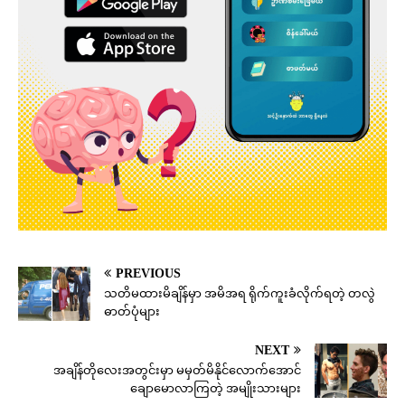
PREVIOUS
သတိမထားမိချိန်မှာ အမိအရ ရိုက်ကူးခံလိုက်ရတဲ့ တလွဲ
ဓာတ်ပုံများ
NEXT
အချိန်တိုလေးအတွင်းမှာ မမှတ်မိနိုင်လောက်အောင်
ချောမောလာကြတဲ့ အမျိုးသားများ