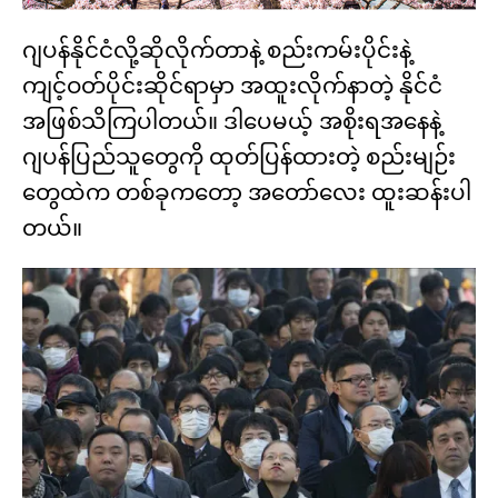
ဂျပန်နိုင်ငံလို့ဆိုလိုက်တာနဲ့ စည်းကမ်းပိုင်းနဲ့
ကျင့်ဝတ်ပိုင်းဆိုင်ရာမှာ အထူးလိုက်နာတဲ့ နိုင်ငံ
အဖြစ်သိကြပါတယ်။ ဒါပေမယ့် အစိုးရအနေနဲ့
ဂျပန်ပြည်သူတွေကို ထုတ်ပြန်ထားတဲ့ စည်းမျဉ်း
တွေထဲက တစ်ခုကတော့ အတော်လေး ထူးဆန်းပါ
တယ်။