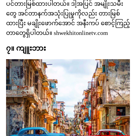
ပင်တားမြစ်ထားပါတယ်။ ဒါ့အပြင် အမျိုးသမီး
တွေ အင်တာနက်အသုံးပြုမှုကိုလည်း တားမြစ်
ထားပြီး မချိုးဖောက်အောင် အနီးကပ် စောင့်ကြည့်
တာတွေရှိပါတယ်။ shwekhitonlinetv.com
၇။ ကျူးဘား