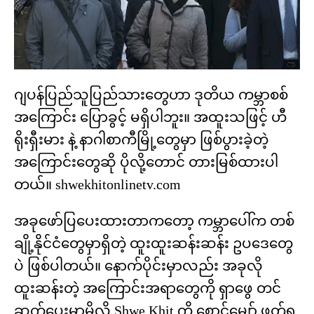
ဂျပန်ပြည်သူပြည်သားတွေဟာ ဒုတိယ ကမ္ဘာစစ်
အကြောင်း ပြောခွင့် မရှိပါဘူး။ အထူးသဖြင့် ဟီ
ရိုးရှီးမား နဲ့ နာဂါစာကီမြို့တွေမှာ ဖြစ်ပွားခဲ့တဲ့
အကြောင်းတွေဆို ပိုလို့တောင် တားမြစ်ထားပါ
တယ်။ shwekhitonlinetv.com
အခုဖော်ပြပေးထားတာကတော့ ကမ္ဘာပေါ်က တစ်
ချို့နိုင်ငံတွေမှာရှိတဲ့ ထူးထူးဆန်းဆန်း ဥပဒေတွေ
ပဲ ဖြစ်ပါတယ်။ နောက်ပိုင်းမှာလည်း အခုလို
ထူးဆန်းတဲ့ အကြောင်းအရာတွေကို ရှာဖွေ တင်
ဆက်ပေးမှာမို့လို့ Shwe Khit ကို စောင့်မျှော် ဖတ်ရှု