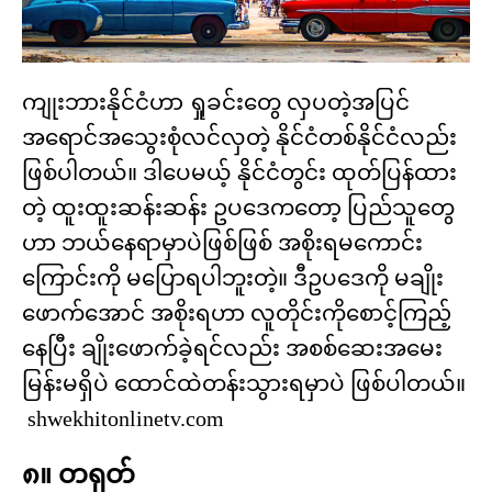
ကျုးဘားနိုင်ငံဟာ ရှုခင်းတွေ လှပတဲ့အပြင်
အရောင်အသွေးစုံလင်လှတဲ့ နိုင်ငံတစ်နိုင်ငံလည်း
ဖြစ်ပါတယ်။ ဒါပေမယ့် နိုင်ငံတွင်း ထုတ်ပြန်ထား
တဲ့ ထူးထူးဆန်းဆန်း ဥပဒေကတော့ ပြည်သူတွေ
ဟာ ဘယ်နေရာမှာပဲဖြစ်ဖြစ် အစိုးရမကောင်း
ကြောင်းကို မပြောရပါဘူးတဲ့။ ဒီဥပဒေကို မချိုး
ဖောက်အောင် အစိုးရဟာ လူတိုင်းကိုစောင့်ကြည့်
နေပြီး ချိုးဖောက်ခဲ့ရင်လည်း အစစ်ဆေးအမေး
မြန်းမရှိပဲ ထောင်ထဲတန်းသွားရမှာပဲ ဖြစ်ပါတယ်။
shwekhitonlinetv.com
၈။ တရုတ်