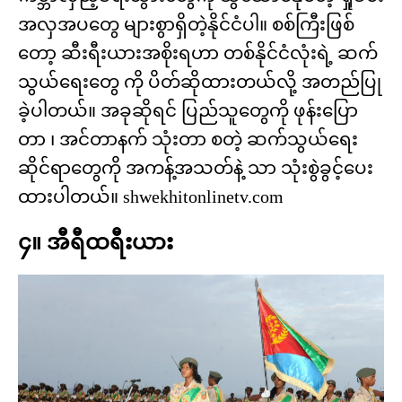
အလှအပတွေ များစွာရှိတဲ့နိုင်ငံပါ။ စစ်ကြီးဖြစ်
တော့ ဆီးရီးယားအစိုးရဟာ တစ်နိုင်ငံလုံးရဲ့ ဆက်
သွယ်ရေးတွေ ကို ပိတ်ဆိုထားတယ်လို့ အတည်ပြု
ခဲ့ပါတယ်။ အခုဆိုရင် ပြည်သူတွေကို ဖုန်းပြော
တာ ၊ အင်တာနက် သုံးတာ စတဲ့ ဆက်သွယ်ရေး
ဆိုင်ရာတွေကို အကန့်အသတ်နဲ့ သာ သုံးစွဲခွင့်ပေး
ထားပါတယ်။ shwekhitonlinetv.com
၄။ အီရီထရီးယား