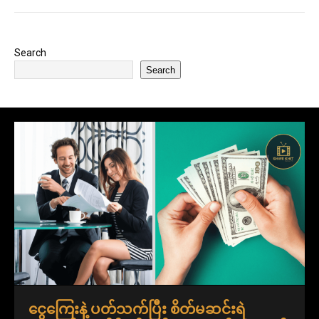
Search
Search
ငွေကြေးနဲ့ ပတ်သက်ပြီး စိတ်မဆင်းရဲ