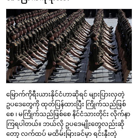
မြောက်ကိုရီးယားနိုင်ငံဟာဆိုရင် များပြားလှတဲ့
ဥပဒေတွေကို ထုတ်ပြန်ထားပြီး ကြိုက်သည်ဖြစ်
စေ ၊ မကြိုက်သည်ဖြစ်စေ နိင်ငံသားတိုင်း လိုက်နာ
ကြရပါတယ်။ ဘယ်လို ဥပဒေမျိုးတွေလည်းဆို
တော့ လက်ထပ် မထိမ်းမြားခင်မှာ ရင်းနှီးတဲ့