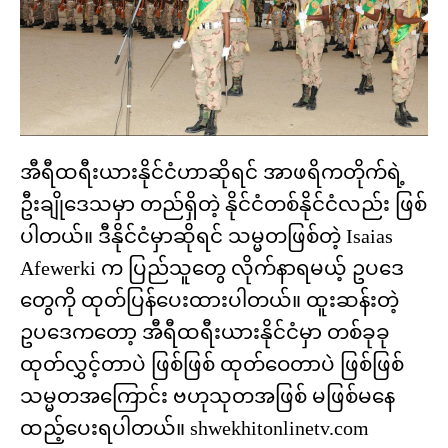
အီရီထရီးယားနိုင်ငံဟာဆိုရင် အာဖရိကတိုက်ရဲ့
ဦးချိုဒေသမှာ တည်ရှိတဲ့ နိုင်ငံတစ်နိုင်ငံလည်း ဖြစ်
ပါတယ်။ ဒီနိုင်ငံမှာဆိုရင် သမ္မတဖြစ်တဲ့ Isaias
Afewerki က ပြည်သူတွေ လိုက်နာရမယ့် ဥပဒေ
တွေကို ထုတ်ပြန်ပေးထားပါတယ်။ ထူးဆန်းတဲ့
ဥပဒေကတော့ အီရီထရီးယားနိုင်ငံမှာ တစ်ခုခု
ထုတ်လွှင့်တာပဲ ဖြစ်ဖြစ် ထုတ်ဝေတာပဲ ဖြစ်ဖြစ်
သမ္မတအကြောင်း ဗဟုသုတအဖြစ် မဖြစ်မနေ
ထည့်ပေးရပါတယ်။ shwekhitonlinetv.com