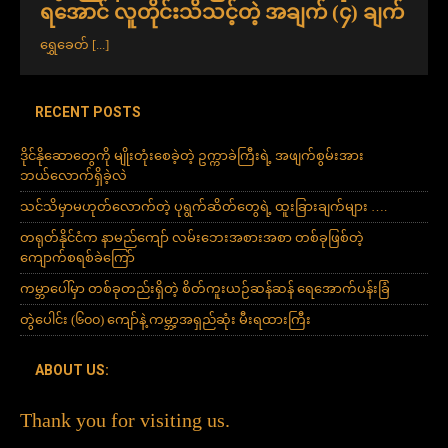
ရအောင် လူတိုင်းသိသင့်တဲ့ အချက် (၄) ချက်
ရွှေခေတ်
[...]
RECENT POSTS
ဒိုင်နိုဆောတွေကို မျိုးတုံးစေခဲ့တဲ့ ဥက္ကာခဲကြီးရဲ့ အဖျက်စွမ်းအား
ဘယ်လောက်ရှိခဲ့လဲ
သင်သိမှာမဟုတ်လောက်တဲ့ ပုရွက်ဆိတ်တွေရဲ့ ထူးခြားချက်များ ….
တရုတ်နိုင်ငံက နာမည်ကျော် လမ်းဘေးအစားအစာ တစ်ခုဖြစ်တဲ့
ကျောက်စရစ်ခဲကြော်
ကမ္ဘာပေါ်မှာ တစ်ခုတည်းရှိတဲ့ စိတ်ကူးယဉ်ဆန်ဆန် ရေအောက်ပန်းခြံ
တွဲပေါင်း (၆၀၀) ကျော်နဲ့ ကမ္ဘာ့အရှည်ဆုံး မီးရထားကြီး
ABOUT US:
Thank you for visiting us.