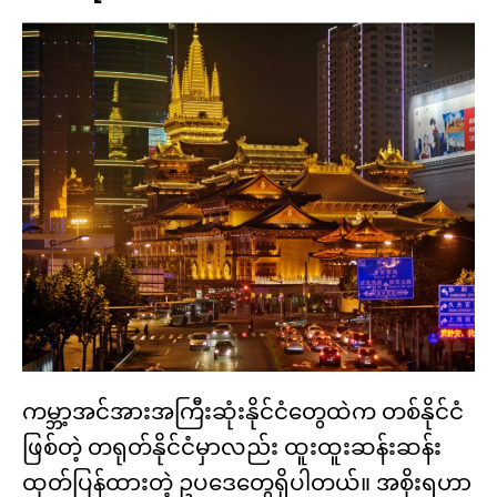
ကမ္ဘာ့အင်အားအကြီးဆုံးနိုင်ငံတွေထဲက တစ်နိုင်ငံ
ဖြစ်တဲ့ တရုတ်နိုင်ငံမှာလည်း ထူးထူးဆန်းဆန်း
ထုတ်ပြန်ထားတဲ့ ဥပဒေတွေရှိပါတယ်။ အစိုးရဟာ