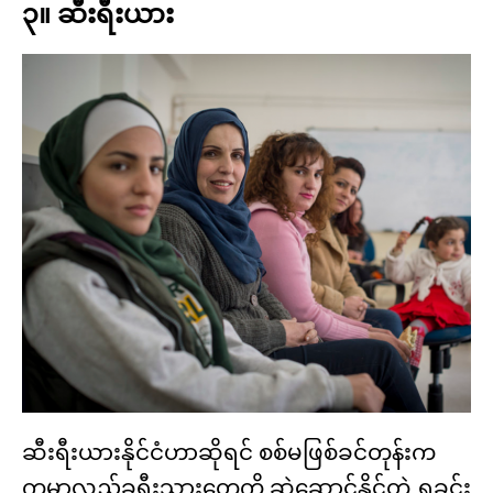
၃။ ဆီးရီးယား
ဆီးရီးယားနိုင်ငံဟာဆိုရင် စစ်မဖြစ်ခင်တုန်းက
ကမ္ဘာလှည့်ခရီးသွားတွေကို ဆွဲဆောင်နိုင်တဲ့ ရှုခင်း