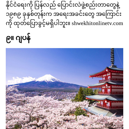
နိုင်ငံရေးကို ပြန်လည် ပြောင်းလဲဖွဲ့စည်းတာတွေနဲ့
၁၉၈၉ ခုနှစ်တုန်းက အရေးအခင်းတွေ အကြောင်း
ကို ထုတ်ပြောခွင့်မရှိပါဘူး။ shwekhitonlinetv.com
၉။ ဂျပန်