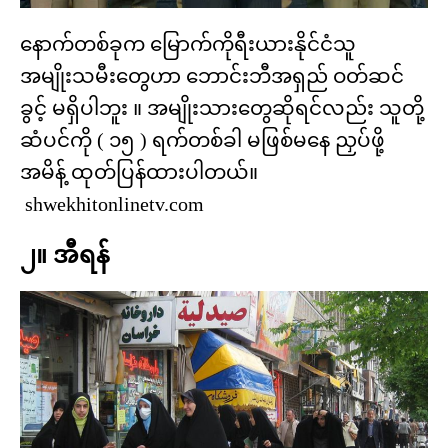
နောက်တစ်ခုက မြောက်ကိုရီးယားနိုင်ငံသူ
အမျိုးသမီးတွေဟာ ဘောင်းဘီအရှည် ဝတ်ဆင်
ခွင့် မရှိပါဘူး ။ အမျိုးသားတွေဆိုရင်လည်း သူတို့
ဆံပင်ကို ( ၁၅ ) ရက်တစ်ခါ မဖြစ်မနေ ညှပ်ဖို့
အမိန့် ထုတ်ပြန်ထားပါတယ်။
shwekhitonlinetv.com
၂။ အီရန်