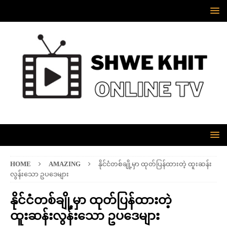
HOME
AMAZING
နိုင်ငံတစ်ချို့မှာ ထုတ်ပြန်ထားတဲ့ ထူးဆန်း
လွန်းသော ဥပဒေများ
နိုင်ငံတစ်ချို့မှာ ထုတ်ပြန်ထားတဲ့
ထူးဆန်းလွန်းသော ဥပဒေများ