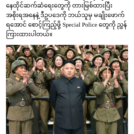
နေထိုင်ဆက်ဆံရေးတွေကို တားမြစ်ထားပြီး
အစိုးရအနေနဲ့ ဒီဥပဒေကို ဘယ်သူမှ မချိုးဖောက်
ရအောင် စောင့်ကြည့်ဖို့ Special Police တွေကို ညွှန်
ကြားထားပါတယ်။