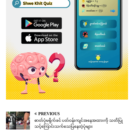
PREVIOUS
ဓာတ်ပုံမရိုက်ခင် ပတ်ဝန်းကျင်အနေအထားကို သတိပြု
သင့်ကြောင်းသက်သေပြနေတဲ့ပုံများ