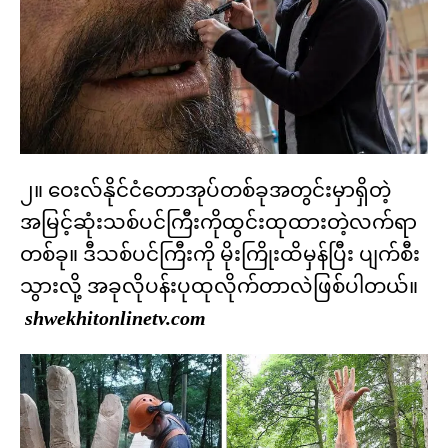
၂။ ဝေးလ်နိုင်ငံတောအုပ်တစ်ခုအတွင်းမှာရှိတဲ့
အမြင့်ဆုံးသစ်ပင်ကြီးကိုထွင်းထုထားတဲ့လက်ရာ
တစ်ခု။ ဒီသစ်ပင်ကြီးကို မိုးကြိုးထိမှန်ပြီး ပျက်စီး
သွားလို့ အခုလိုပန်းပုထုလိုက်တာလဲဖြစ်ပါတယ်။
shwekhitonlinetv.com