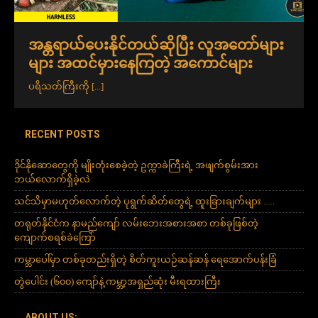
အန္တရာယ်ပေးနိုင်တယ်ဆိုပြီး လူအတော်များ
များ အထင်မှားနေကြတဲ့ အကောင်များ
ပရိသတ်ကြီးကို
[...]
RECENT POSTS
ဒိုင်နိုဆောတွေကို မျိုးတုံးစေခဲ့တဲ့ ဥက္ကာခဲကြီးရဲ့ အဖျက်စွမ်းအား
ဘယ်လောက်ရှိခဲ့လဲ
သင်သိမှာမဟုတ်လောက်တဲ့ ပုရွက်ဆိတ်တွေရဲ့ ထူးခြားချက်များ ….
တရုတ်နိုင်ငံက နာမည်ကျော် လမ်းဘေးအစားအစာ တစ်ခုဖြစ်တဲ့
ကျောက်စရစ်ခဲကြော်
ကမ္ဘာပေါ်မှာ တစ်ခုတည်းရှိတဲ့ စိတ်ကူးယဉ်ဆန်ဆန် ရေအောက်ပန်းခြံ
တွဲပေါင်း (၆၀၀) ကျော်နဲ့ ကမ္ဘာ့အရှည်ဆုံး မီးရထားကြီး
ABOUT US: