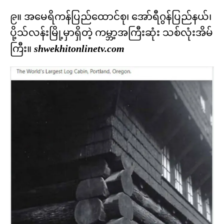
၉။ အမေရိကန်ပြည်ထောင်စု၊ အော်ရီဂွန်ပြည်နယ်၊
ပို့သ်လန်းမြို့မှာရှိတဲ့ ကမ္ဘာ့အကြီးဆုံး သစ်လုံးအိမ်
ကြီး။
shwekhitonlinetv.com