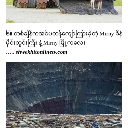
၆။ တစ်ချိန်ကအင်မတန်ကျော်ကြားခဲ့တဲ့ Mirny စိန်
မိုင်းတွင်းကြီး နဲ့ Mirny မြို့ကလေး
…..
shwekhitonlinetv.com