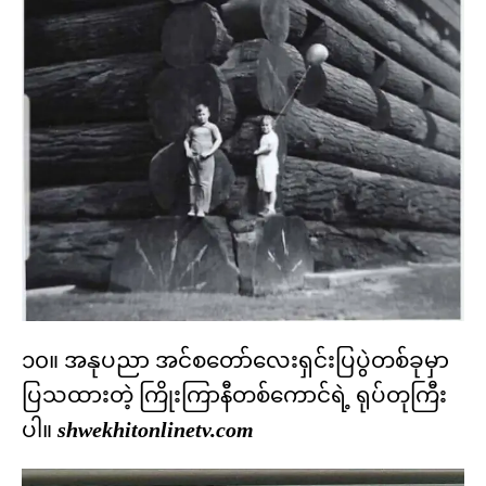
၁၀။ အနုပညာ အင်စတော်လေးရှင်းပြပွဲတစ်ခုမှာ
ပြသထားတဲ့ ကြိုးကြာနီတစ်ကောင်ရဲ့ ရုပ်တုကြီး
ပါ။
shwekhitonlinetv.com