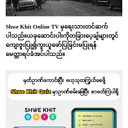
Shwe Khit Online TV မှရေးသားတင်ဆက်
ပါသည်။ယခုဆောင်းပါးကိုတခြားပေ့ချ်များတွင်
ကျေးဇူးပြု၍ကူးယူဖော်ပြခြင်းမပြုရန်
မေတ္တာရပ်ခံအပ်ပါသည်။