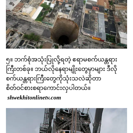
၅။ ဘက်စုံအသုံးပြုလို့ရတဲ့ ဧရာမစက်ယန္တရား
ကြီးတစ်ခု။ ဘယ်လိုနေရာမျိုးတွေမှာများ ဒီလို
စက်ယန္တရားကြီးတွေကိုသုံးသလဲဆိုတာ
စိတ်ဝင်စားစရာကောင်းလှပါတယ်။
shwekhitonlinetv.com