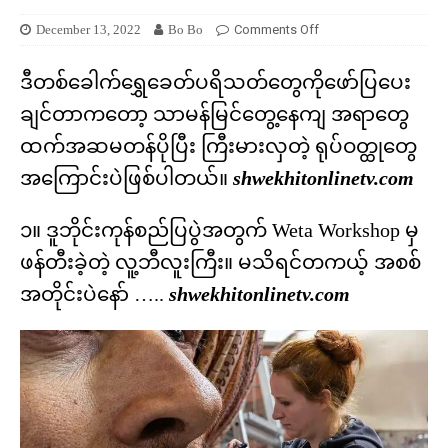
December 13, 2022
Bo Bo
Comments Off
ဒီတစ်ခေါက်ရွှေခေတ်ပရိသတ်တွေကိုဖော်ပြပေး
ချင်တာကတော့ သာမန်မြင်တွေ့နေကျ အရာတွေ
ထက်အဆမတန်ပိုပြီး ကြီးမားလှတဲ့ ရုပ်ဝတ္ထုတွေ
အကြောင်းပဲဖြစ်ပါတယ်။
shwekhitonlinetv.com
၁။ ဒူဘိုင်းကုန်စည်ပြပွဲအတွက် Weta Workshop မှ
ဖန်တီးခဲ့တဲ့ လူ့ဘီလူးကြီး။ မသိရင်တကယ့် အစစ်
အတိုင်းပဲနော် …..
shwekhitonlinetv.com