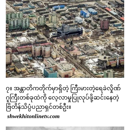
၇။ အန္တာတိကတိုက်မှာရှိတဲ့ ကြီးမားတဲ့ရေခဲလှိုဏ်
ဂူကြီးတစ်ခုထဲကို လေ့လာမှုပြုလုပ်ဖို့ဆင်းနေတဲ့
ဗြိတိန်သိပ္ပံပညာရှင်တစ်ဦး။
shwekhitonlinetv.com