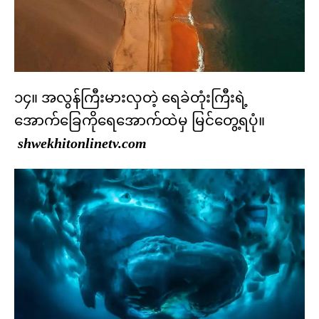
၁၄။ အလွန်ကြီးမားလှတဲ့ ရေခဲတုံးကြီးရဲ့
အောက်ခြေကိုရေအောက်ထဲမှ မြင်တွေ့ရပုံ။
shwekhitonlinetv.com