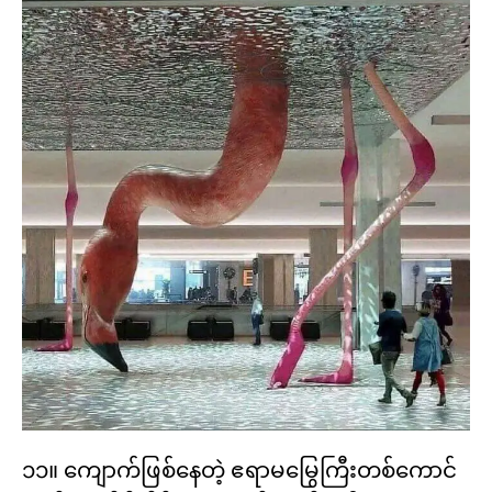
၁၁။ ကျောက်ဖြစ်နေတဲ့ ဧရာမမြွေကြီးတစ်ကောင်