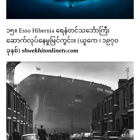
၁၅။ Esso Hibernia ရေနံတင်သင်္ဘောကြီး
ဆောက်လုပ်နေမှုမြင်ကွင်း။ (ယူကေ ၊ ၁၉၇၀
ခုနစ်)
shwekhitonlinetv.com