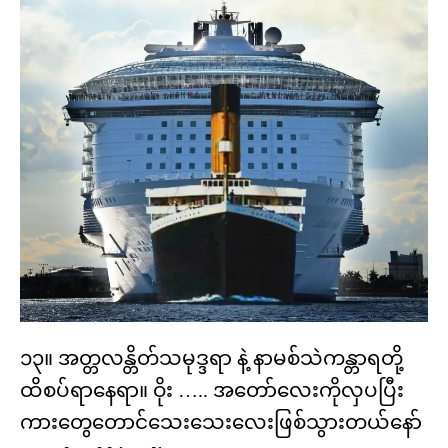
၁၃။ အတ္တလန္တိတ်သမုဒ္ဒရာ နဲ့ နာမစ်သဲကန္တာရတို့
ထိစပ်ရာနေရာ။ ဝိုး ….. အတော်လေးကိုလှပပြီး
ကားတွေတောင်သေးသေးလေးဖြစ်သွားတယ်နော်