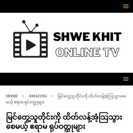
HOME
AMAZING
မြင်တွေ့သူတိုင်းကို ထိတ်လန့်အံ့သြသွားစေ
မယ့် ဧရာမ ရုပ်ဝတ္ထုများ
မြင်တွေ့သူတိုင်းကို ထိတ်လန့်အံ့သြသွား
စေမယ့် ဧရာမ ရုပ်ဝတ္ထုများ