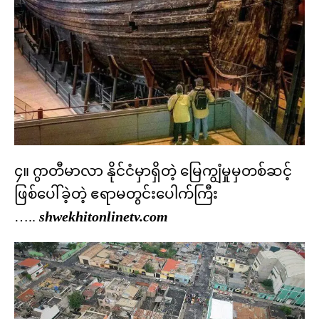
၄။ ဂွာတီမာလာ နိုင်ငံမှာရှိတဲ့ မြေကျွံမှုမှတစ်ဆင့်
ဖြစ်ပေါ်ခဲ့တဲ့ ဧရာမတွင်းပေါက်ကြီး
…..
shwekhitonlinetv.com