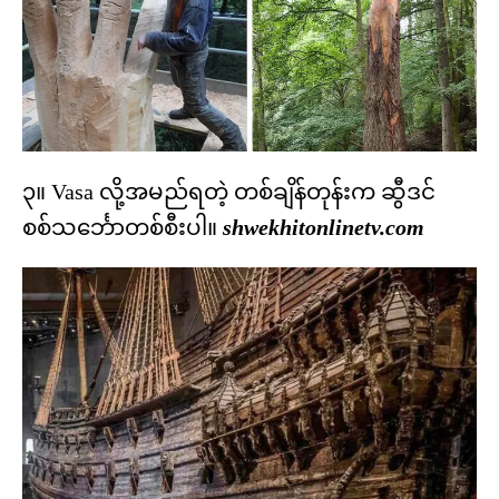
၃။ Vasa လို့အမည်ရတဲ့ တစ်ချိန်တုန်းက ဆွီဒင်
စစ်သင်္ဘောတစ်စီးပါ။
shwekhitonlinetv.com