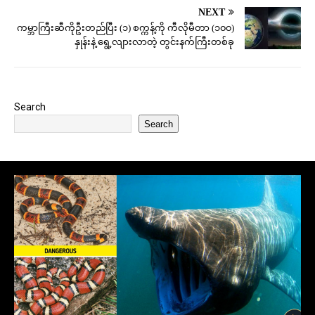
NEXT
ကမ္ဘာကြီးဆီကိုဦးတည်ပြီး (၁) စက္ကန့်ကို ကီလိုမီတာ (၁၀၀)
နှုန်းနဲ့ ရွေ့လျားလာတဲ့ တွင်းနက်ကြီးတစ်ခု
Search
Search