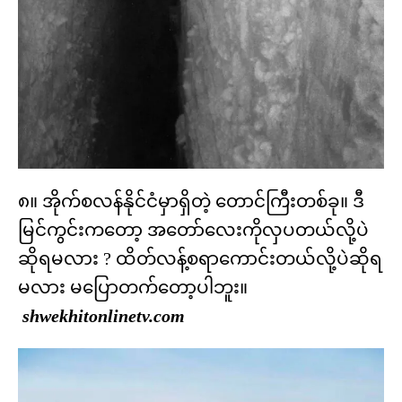
၈။ အိုက်စလန်နိုင်ငံမှာရှိတဲ့ တောင်ကြီးတစ်ခု။ ဒီ
မြင်ကွင်းကတော့ အတော်လေးကိုလှပတယ်လို့ပဲ
ဆိုရမလား ? ထိတ်လန့်စရာကောင်းတယ်လို့ပဲဆိုရ
မလား မပြောတက်တော့ပါဘူး။
shwekhitonlinetv.com