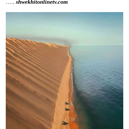
…..
shwekhitonlinetv.com