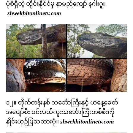
ပုံစံရှိတဲ့ ထိုင်းနိုင်ငံမှ နာမည်ကျော် နဂါးဂူ။
shwekhitonlinetv.com
၁၂။ တိုက်တန်းနစ် သင်္ဘောကြီးနှင့် ယနေ့ခေတ်
အပျော်စီး ပင်လယ်ကူးသင်္ဘောကြီးတစ်စီးကို
နှိုင်းယှဉ်ပြသထားပုံ။
shwekhitonlinetv.com