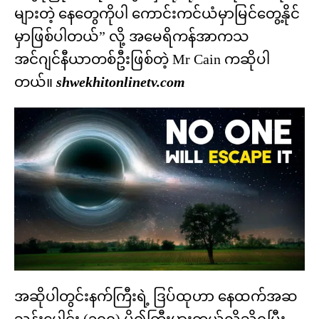
များတဲ့ နေတွေကိုပါ ကောင်းကင်ယံမှာမြင်တွေ့နိုင်
မှာဖြစ်ပါတယ်” လို့ အမေရိကန်အာကသ
အင်ဂျင်နီယာတစ်ဦးဖြစ်တဲ့ Mr Cain ကဆိုပါ
တယ်။
shwekhitonlinetv.com
အဆိုပါတွင်းနက်ကြီးရဲ့ ဒြပ်ထုဟာ နေထက်အဆ