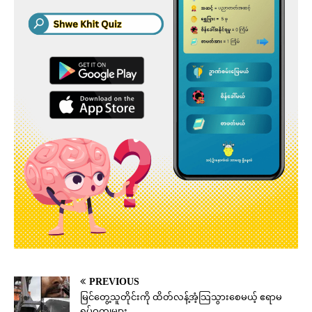
PREVIOUS
မြင်တွေ့သူတိုင်းကို ထိတ်လန့်အံ့သြသွားစေမယ့် ဧရာမ
ရုပ်ဝတ္ထုများ