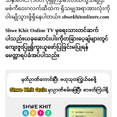
သန်းပေါင်း (၁၀၀) ပို၍ကြီးမားတယ်လို့သိရပြီး
မစ်ကီဝေးဂလက်ဆီထဲက ရှိသမျှအရာအားလုံးကို
ဝါးမျိုသွားဖို့ရှိနေပါတယ်။
shwekhitonlinetv.com
Shwe Khit Online TV မှရေးသားတင်ဆက်
ပါသည်။ယခုဆောင်းပါးကိုတခြားပေ့ချ်များတွင်
ကျေးဇူးပြု၍ကူးယူဖော်ပြခြင်းမပြုရန်
မေတ္တာရပ်ခံအပ်ပါသည်။