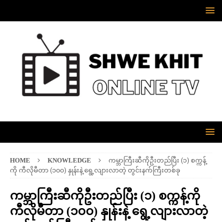
HOME
KNOWLEDGE
ကမ္ဘာကြီးဆီကိုဦးတည်ပြီး (၁) စက္ကန့်
ကို ကီလိုမီတာ (၁၀၀) နှုန်းနဲ့ ရွေ့လျားလာတဲ့ တွင်းနက်ကြီးတစ်ခု
ကမ္ဘာကြီးဆီကိုဦးတည်ပြီး (၁) စက္ကန့်ကို
ကီလိုမီတာ (၁၀၀) နှုန်းနဲ့ ရွေ့လျားလာတဲ့