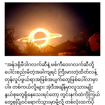
“အန်ဒရိုမီဒါဂလက်ဆီနဲ့ မစ်ကီဝေးဂလက်ဆီတို့
ပေါင်းစည်းမိတဲ့အခါကျရင် ကြီးမားတဲ့ထိတ်လန့်
တုန်လှုပ်ဖွယ်ရာအဖြစ်အပျက်တွေဖြစ်ပေါ်လာမှာ
ပါ။ တစ်ကယ်လို့များ အဲ့ဒီအချိန်မှာလူသားမျိုး
နွယ်စုတွေရှိနေသေးရင်တော့ တွင်းနက်ထဲကိုကြယ်
တွေစုပြုံဝင်ရောက်သွားမှာမို့လို့ တစ်လုံးထက်ပို