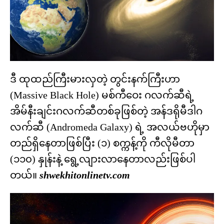
ဒီ ထုထည်ကြီးမားလှတဲ့ တွင်းနက်ကြီးဟာ
(Massive Black Hole) မစ်ကီဝေး ဂလက်ဆီရဲ့
အိမ်နီးချင်းဂလက်ဆီတစ်ခုဖြစ်တဲ့ အန်ဒရိုမီဒါဂ
လက်ဆီ (Andromeda Galaxy) ရဲ့ အလယ်ဗဟိုမှာ
တည်ရှိနေတာဖြစ်ပြီး (၁) စက္ကန့်ကို ကီလိုမီတာ
(၁၁၀) နှုန်းနဲ့ ရွေ့လျားလာနေတာလည်းဖြစ်ပါ
တယ်။
shwekhitonlinetv.com