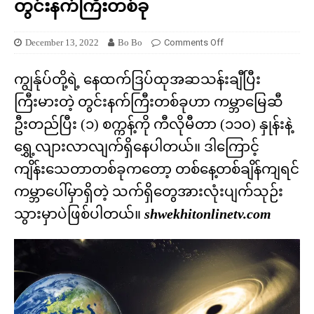
တွင်းနက်ကြီးတစ်ခု
December 13, 2022
Bo Bo
Comments Off
ကျွန်ုပ်တို့ရဲ့ နေထက်ဒြပ်ထုအဆသန်းချီပြီး
ကြီးမားတဲ့ တွင်းနက်ကြီးတစ်ခုဟာ ကမ္ဘာမြေဆီ
ဦးတည်ပြီး (၁) စက္ကန့်ကို ကီလိုမီတာ (၁၁၀) နှုန်းနဲ့
ရွှေ့လျားလာလျက်ရှိနေပါတယ်။ ဒါကြောင့်
ကျိန်းသေတာတစ်ခုကတော့ တစ်နေ့တစ်ချိန်ကျရင်
ကမ္ဘာပေါ်မှာရှိတဲ့ သက်ရှိတွေအားလုံးပျက်သုဉ်း
သွားမှာပဲဖြစ်ပါတယ်။
shwekhitonlinetv.com