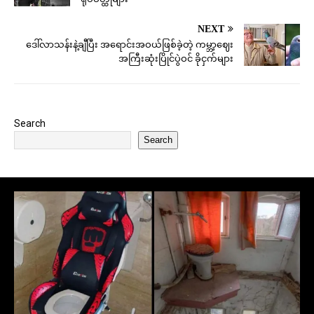
NEXT
ဒေါ်လာသန်းနဲ့ချီပြီး အရောင်းအဝယ်ဖြစ်ခဲ့တဲ့ ကမ္ဘာ့ဈေး
အကြီးဆုံးပြိုင်ပွဲဝင် ခိုငှက်များ
Search
Search