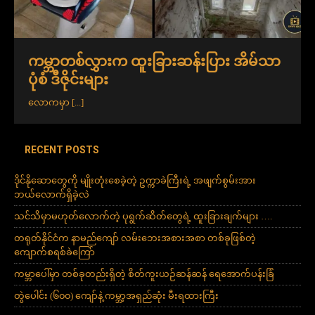
ကမ္ဘာတစ်လွှားက ထူးခြားဆန်းပြား အိမ်သာ
ပုံစံ ဒီဇိုင်းများ
လောကမှာ
[...]
RECENT POSTS
ဒိုင်နိုဆောတွေကို မျိုးတုံးစေခဲ့တဲ့ ဥက္ကာခဲကြီးရဲ့ အဖျက်စွမ်းအား
ဘယ်လောက်ရှိခဲ့လဲ
သင်သိမှာမဟုတ်လောက်တဲ့ ပုရွက်ဆိတ်တွေရဲ့ ထူးခြားချက်များ ….
တရုတ်နိုင်ငံက နာမည်ကျော် လမ်းဘေးအစားအစာ တစ်ခုဖြစ်တဲ့
ကျောက်စရစ်ခဲကြော်
ကမ္ဘာပေါ်မှာ တစ်ခုတည်းရှိတဲ့ စိတ်ကူးယဉ်ဆန်ဆန် ရေအောက်ပန်းခြံ
တွဲပေါင်း (၆၀၀) ကျော်နဲ့ ကမ္ဘာ့အရှည်ဆုံး မီးရထားကြီး