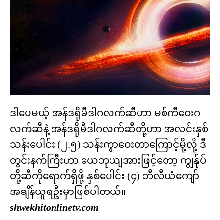
ဒါပေမယ့် အန်ဒရိုမီဒါဂလက်ဆီဟာ မစ်ကီဝေးဂ
လက်ဆီနဲ့ အန်ဒရိုမီဒါဂလက်ဆီတို့ဟာ အလင်းနှစ်
သန်းပေါင်း (၂.၅) သန်းကွာဝေးတာကြောင့်မို့လို့ ဒီ
တွင်းနက်ကြီးဟာ ယေဘုယျအားဖြင့်တော့ ကျွန်ုပ်
တို့ဆီကိုရောက်ရှိဖို့ နှစ်ပေါင်း (၄) ဘီလီယံကျော်
အချိန်ယူရဦးမှာဖြစ်ပါတယ်။
shwekhitonlinetv.com