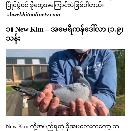
ပြိုင်ပွဲဝင် ခိုတွေအကြောင်းပဲဖြစ်ပါတယ်။
shwekhitonlinetv.com
၁။ New Kim – အမေရိကန်ဒေါ်လာ (၁.၉)
သန်း
New Kim လို့အမည်ရတဲ့ ခိုအမလေးကတော့ ဘ