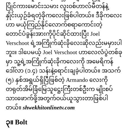
ပြိုင်ကားမောင်းသမား လူးဝစ်ဟာလ်မီတန်နဲ့
နှိုင်းယှဉ်ခံရတဲ့ခိုကလေးဖြစ်ပါတယ်။ ဒီခိုကလေး
ဟာ မယုံကြည်နိုင်လောက်စရာကောင်းတဲ့
တောင်ပံခွန်းအားကိုပိုင်ဆိုင်ထားပြီး Joel
Verschoot ရဲ့အကြိုက်ဆုံးခိုလေးဆိုလည်းမမှားပါ
ဘူး။ ဒါပေမယ့် Joel Verschoot ဟာလေလံပွဲတစ်ခု
မှာ သူ့ရဲ့အကြိုက်ဆုံးခိုကလေးကို အမေရိကန်
ဒေါ်လာ (၁.၄) သန်းနဲ့ရောင်းချခဲ့ပါတယ်။ အသက်
(၅) နှစ်အရွယ်ရှိပြီဖြစ်တဲ့ Armando လေးကို
တရုတ်အိမ်ခြံမြေသူဋ္ဌေးကြီးတစ်ဦးက မျိုးစပ်
သားဖောက်ဖို့အတွက်ဝယ်ယူသွားတာဖြစ်ပါ
တယ်။
shwekhitonlinetv.com
၃။ Bolt