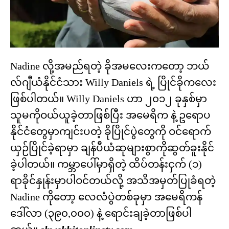
Nadine လို့အမည်ရတဲ့ ခိုအမလေးကတော့ ဘယ်
လ်ဂျီယံနိုင်ငံသား Willy Daniels ရဲ့ ပြိုင်ခိုကလေး
ဖြစ်ပါတယ်။ Willy Daniels ဟာ ၂၀၁၂ ခုနှစ်မှာ
သူမကိုဝယ်ယူခဲ့တာဖြစ်ပြီး အမေရိက နဲ့ ဥရောပ
နိုင်ငံတွေမှာကျင်းပတဲ့ ခိုပြိုင်ပွဲတွေကို ဝင်ရောက်
ယှဉ်ပြိုင်ခဲ့ရာမှာ ချန်ပီယံဆုများစွာကိုဆွတ်ခူးနိုင်
ခဲ့ပါတယ်။ ကမ္ဘာပေါ်မှာရှိတဲ့ ထိပ်တန်းငှက် (၁)
ရာခိုင်နှုန်းမှာပါဝင်တယ်လို့ အသိအမှတ်ပြုခံရတဲ့
Nadine ကိုတော့ လေလံပွဲတစ်ခုမှာ အမေရိကန်
ဒေါ်လာ (၃၉၀,၀၀၀) နဲ့ ရောင်းချခဲ့တာဖြစ်ပါ