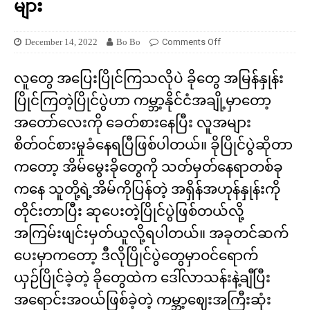
များ
December 14, 2022
Bo Bo
Comments Off
လူတွေ အပြေးပြိုင်ကြသလိုပဲ ခိုတွေ အမြန်နှုန်း
ပြိုင်ကြတဲ့ပြိုင်ပွဲဟာ ကမ္ဘာ့နိုင်ငံအချို့မှာတော့
အတော်လေးကို ခေတ်စားနေပြီး လူအများ
စိတ်ဝင်စားမှုခံနေရပြီဖြစ်ပါတယ်။ ခိုပြိုင်ပွဲဆိုတာ
ကတော့ အိမ်မွေးခိုတွေကို သတ်မှတ်နေရာတစ်ခု
ကနေ သူတို့ရဲ့အိမ်ကိုပြန်တဲ့ အရှိန်အဟုန်နှုန်းကို
တိုင်းတာပြီး ဆုပေးတဲ့ပြိုင်ပွဲဖြစ်တယ်လို့
အကြမ်းဖျင်းမှတ်ယူလို့ရပါတယ်။ အခုတင်ဆက်
ပေးမှာကတော့ ဒီလိုပြိုင်ပွဲတွေမှာဝင်ရောက်
ယှဉ်ပြိုင်ခဲ့တဲ့ ခိုတွေထဲက ဒေါ်လာသန်းနဲ့ချီပြီး
အရောင်းအဝယ်ဖြစ်ခဲ့တဲ့ ကမ္ဘာ့ဈေးအကြီးဆုံး