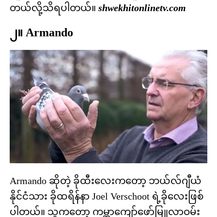
တယ်လို့သိရပါတယ်။
shwekhitonlinetv.com
၂။ Armando
Armando ဆိုတဲ့ ခိုထီးလေးကတော့ ဘယ်လ်ဂျီယံ
နိုင်ငံသား ခိုထရိန်နာ Joel Verschoot ရဲ့ခိုလေးဖြစ်
ပါတယ်။ သူကတော့ ကမ္ဘာကျော်ဖော်မြူလာဝမ်း