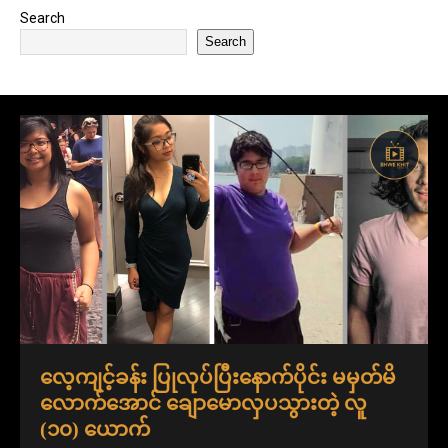
Search
Search
လေ့ကျင့်ခန်း ပြုလုပ်ပြီးနောက်ပိုင်း မမှတ်မိ
လောက်အောင် ချောမောလှပသွားတဲ့ လူ
(၁၀) ယောက်