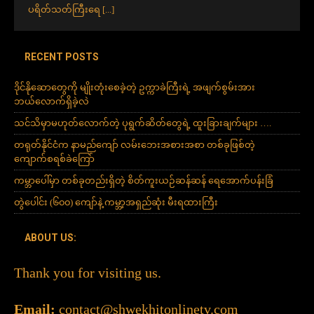
ပရိတ်သတ်ကြီးရေ
[...]
RECENT POSTS
ဒိုင်နိုဆောတွေကို မျိုးတုံးစေခဲ့တဲ့ ဥက္ကာခဲကြီးရဲ့ အဖျက်စွမ်းအား
ဘယ်လောက်ရှိခဲ့လဲ
သင်သိမှာမဟုတ်လောက်တဲ့ ပုရွက်ဆိတ်တွေရဲ့ ထူးခြားချက်များ ….
တရုတ်နိုင်ငံက နာမည်ကျော် လမ်းဘေးအစားအစာ တစ်ခုဖြစ်တဲ့
ကျောက်စရစ်ခဲကြော်
ကမ္ဘာပေါ်မှာ တစ်ခုတည်းရှိတဲ့ စိတ်ကူးယဉ်ဆန်ဆန် ရေအောက်ပန်းခြံ
တွဲပေါင်း (၆၀၀) ကျော်နဲ့ ကမ္ဘာ့အရှည်ဆုံး မီးရထားကြီး
ABOUT US:
Thank you for visiting us.
Email:
contact@shwekhitonlinetv.com