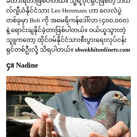
ခံထားရတာဖြစ်ပါတယ်။ သူ့ရဲ့ပိုင်ရှင်ဖြစ်တဲ့ ဘယ်
လ်ဂျီယံနိုင်ငံသား Leo Heremans ဟာ လေလံပွဲ
တစ်ခုမှာ Bolt ကို အမေရိကန်ဒေါ်လာ (၄၀၀,၀၀၀)
နဲ့ ရောင်းချနိုင်ခဲ့တာဖြစ်ပါတယ်။ ဝယ်ယူသွားတဲ့
သူူကတော့ ထိုင်ဝမ်နိုင်ငံသားစီးပွားရေးလုပ်ငန်း
ရှင်တစ်ဦးလို့ သိရပါတယ်။
shwekhitonlinetv.com
၄။ Nadine