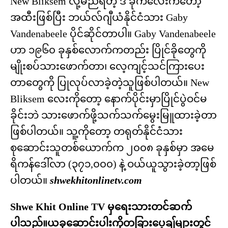
New Bliksem လို့မည်ရတဲ့ ဒီ ခိုကလေးကတော့
အထီးဖြစ်ပြီး ဘယ်လ်ဂျီယံနိုင်ငံသား Gaby
Vandenabeele ပိုင်ဆိုင်တာပါ။ Gaby Vandenabeele
ဟာ ၁၉၆၀ ခုနှစ်လောက်ကတည်း ပြိုင်ခိုတွေကို
မျိုးစပ်သားဖောက်တာ၊ လေ့ကျင့်သင်ကြားပေး
တာတွေကို ပြုလုပ်လာခဲ့တဲ့သူဖြစ်ပါတယ်။ New
Bliksem လေးကိုတော့ နောက်ပိုင်းမှာပြိုင်ပွဲဝင်မ
ခိုင်းဘဲ သားဖောက်ဖို့သက်သက်မွေးမြူထားခဲ့တာ
ဖြစ်ပါတယ်။ သူ့ကိုတော့ တရုတ်နိုင်ငံသား
စုဆောင်းသူတစ်ယောက်က ၂၀၀၈ ခုနှစ်မှာ အမေ
ရိကန်ဒေါ်လာ (၃၇၁,၀၀၀) နဲ့ ဝယ်ယူသွားခဲ့တာ့ဖြစ်
ပါတယ်။
shwekhitonlinetv.com
Shwe Khit Online TV မှရေးသားတင်ဆက်
ပါသည်။ယခုဆောင်းပါးကိုတခြားပေ့ချ်များတွင်