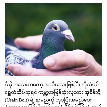
ဒီ ခိုကလေးကတော့ အထီးလေးဖြစ်ပြီး အိုလံပစ်
ရွှေတံဆိပ်ဆုရှင် ကမ္ဘာ့အမြန်ဆုံးလူသား အူစိန်ဘို့
(Usain Bolt) ရဲ့ နာမည်ကို တုပပြီးအမည်ပေး