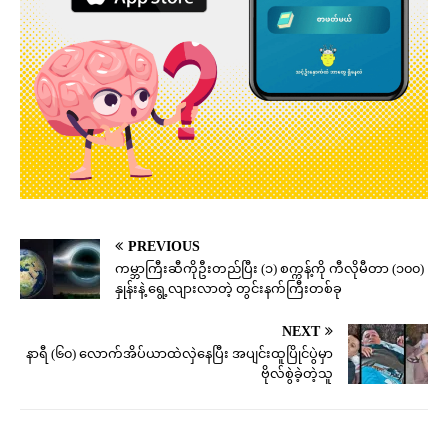
PREVIOUS
ကမ္ဘာကြီးဆီကိုဦးတည်ပြီး (၁) စက္ကန့်ကို ကီလိုမီတာ (၁၀၀)
နှုန်းနဲ့ ရွေ့လျားလာတဲ့ တွင်းနက်ကြီးတစ်ခု
NEXT
နာရီ (၆၀) လောက်အိပ်ယာထဲလှဲနေပြီး အပျင်းထူပြိုင်ပွဲမှာ
ဗိုလ်စွဲခဲ့တဲ့သူ