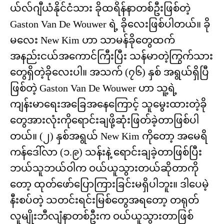
ယ်လ်ဂျီယံနိုင်ငံသား ခိုထရိန်နာတစ်ဦးဖြစ်တဲ့
Gaston Van De Wouwer ရဲ့ ခိုလေးဖြစ်ပါတယ်။ ခို
မလေး New Kim ဟာ သာမန်ခိုတွေထက်
အနည်းငယ်အကောင်ကြီးပြီး သန်မာတဲ့ကြွက်သား
တွေရှိတဲ့ခိုလေးပါ။ အသက် (၇၆) နှစ် အရွယ်ရှိပြီ
ဖြစ်တဲ့ Gaston Van De Wouwer ဟာ သူ့ရဲ့
ကျန်းမာရေးအခြေအနေကြောင့် သူမွေးထားတဲ့ခို
တွေအားလုံးကိုရောင်းချဖို့ဆုံးဖြတ်ခဲ့တာဖြစ်ပါ
တယ်။ (၂) နှစ်အရွယ် New Kim ကိုတော့ အမေရိ
ကန်ဒေါ်လာ (၁.၉) သန်းနဲ့ ရောင်းချခဲ့တာဖြစ်ပြီး
ဘယ်သူဘယ်ဝါက ဝယ်ယူသွားတယ်ဆိုတာကို
တော့ ထုတ်ဖော်ပြောကြားခြင်းမရှိပါဘူး။ ဒါပေမဲ့
နီးစပ်တဲ့ သတင်းရင်းမြစ်တွေအရတော့ တရုတ်
လူမျိုးဘီလျံနာတစ်ဦးက ဝယ်ယူသွားတာဖြစ်