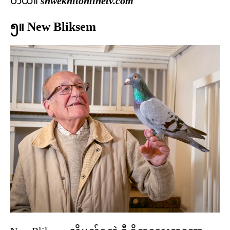
တယ်။
shwekhitonlinetv.com
၅။ New Bliksem