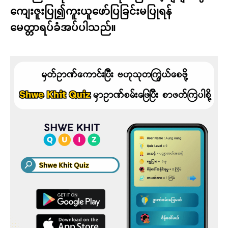
ကျေးဇူးပြု၍ကူးယူဖော်ပြခြင်းမပြုရန်
မေတ္တာရပ်ခံအပ်ပါသည်။