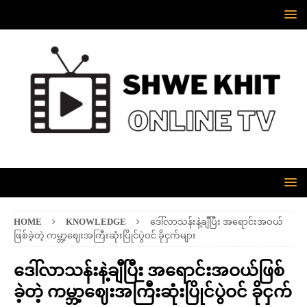
HOME
KNOWLEDGE
ဒေါ်လာသန်းနဲ့ချီပြီး အရောင်းအဝယ်
ဖြစ်ခဲ့တဲ့ ကမ္ဘာ့ဈေးအကြီးဆုံးပြိုင်ပွဲဝင် ခိုငှက်များ
ဒေါ်လာသန်းနဲ့ချီပြီး အရောင်းအဝယ်ဖြစ်
ခဲ့တဲ့ ကမ္ဘာ့ဈေးအကြီးဆုံးပြိုင်ပွဲဝင် ခိုငှက်