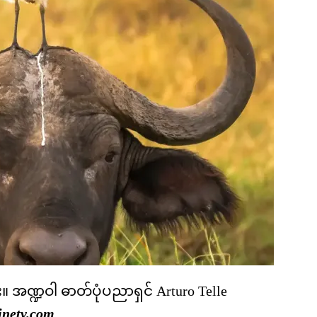
။ အဏ္ဍဝါ ဓာတ်ပုံပညာရှင် Arturo Telle
inetv.com