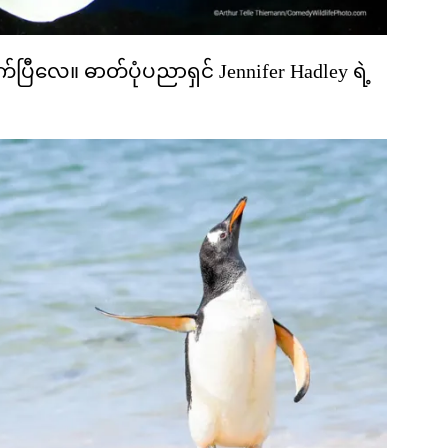
ုက်ပြီလေ။ ဓာတ်ပုံပညာရှင် Jennifer Hadley ရဲ့