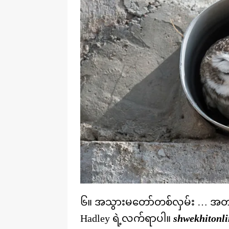
၆။ အသွားမတော်တစ်လှမ်း … အတက်
Hadley ရဲ့လက်ရာပါ။
shwekhitonli