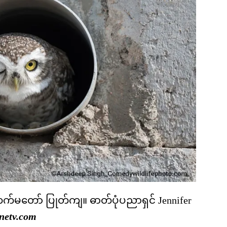
မတော် ပြုတ်ကျ။ ဓာတ်ပုံပညာရှင် Jennifer
netv.com