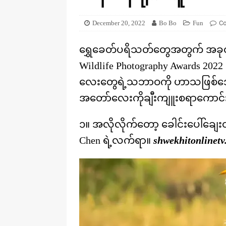
[ August 20, 2025 ]
ဒိုင်နိုဆောတွေ
KNOWLEDGE
December 20, 2022
Bo Bo
Fun
C
ရွှေခေတ်ပရိသတ်တွေအတွက် အခု
Wildlife Photography Awards 202
လေးတွေရဲ့သဘာဝကို ဟာသဖြစ်အော
အတော်လေးကိုချီးကျူးစရာကောင
၁။ အလိုလိုက်တော့ ခေါင်းပေါ်ချေ
Chen ရဲ့လက်ရာ။
shwekhitonlinetv