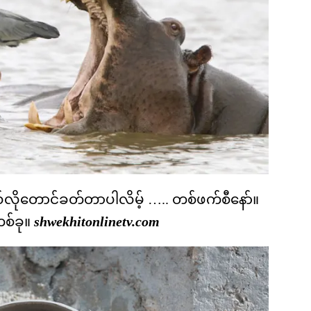
လိုတောင်ခတ်တာပါလိမ့် ….. တစ်ဖက်စီနော်။
စ်ခု။
shwekhitonlinetv.com