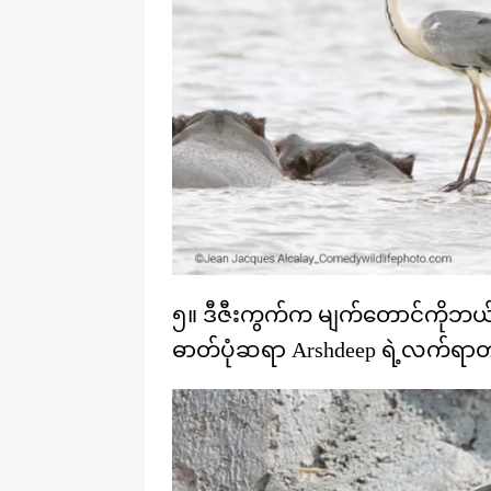
၅။ ဒီဇီးကွက်က မျက်တောင်ကိုဘယ်
ဓာတ်ပုံဆရာ Arshdeep ရဲ့လက်ရာတ