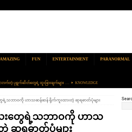
AMAZING
FUN
ENTERTAINMENT
PARANORMAL
ာက်တဲ့ ပုရွက်ဆိတ်တွေရဲ့ ထူးခြားချက်များ ….
KNOWLEDGE
ာမည်ကျော် လမ်းဘေးအစားအစာ တစ်ခုဖြစ်တဲ့ ကျောက်စရစ်ခဲကြော်
Sear
ရဲ့သဘာဝကို ဟာသဆန်ဆန် ရိုက်ကူးထားတဲ့ ဆုရဓာတ်ပုံများ
ှာ တစ်ခုတည်းရှိတဲ့ စိတ်ကူးယဉ်ဆန်ဆန် ရေအောက်ပန်းခြံ
AMAZING
လေးတွေရဲ့သဘာဝကို ဟာသ
၆၀၀) ကျော်နဲ့ ကမ္ဘာ့အရှည်ဆုံး မီးရထားကြီး
KNOWLEDGE
ဲ့ ဆုရဓာတ်ပုံများ