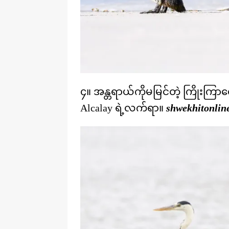
၄။ အန္တရာယ်ကိုမမြင်တဲ့ ကြိုးကြာ
Alcalay ရဲ့လက်ရာ။
shwekhitonlin