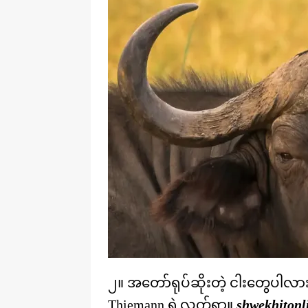
၂။ အတော်ရုပ်ဆိုးတဲ့ ငါးတွေပါလား
Thiemann ရဲ့လက်ရာ။
shwekhitonl