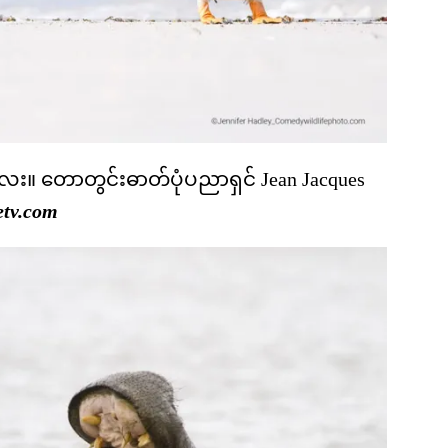
လေး။ တောတွင်းဓာတ်ပုံပညာရှင် Jean Jacques
etv.com