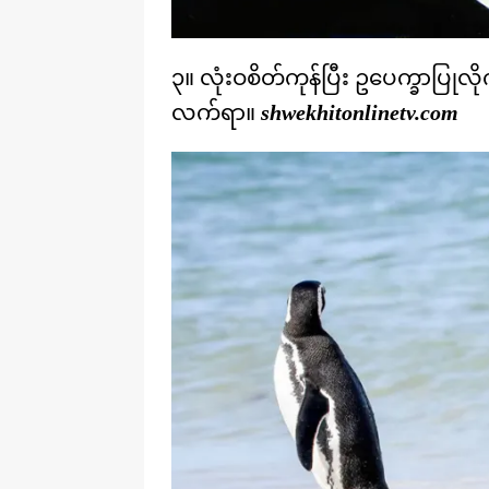
၃။ လုံးဝစိတ်ကုန်ပြီး ဥပေက္ခာပြုလိ
လက်ရာ။
shwekhitonlinetv.com