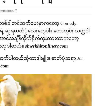
ကို မျိုးတုံးစေခဲ့တဲ့ ဥက္ကာခဲကြီးရဲ့ အဖျက်စွမ်းအား ဘယ်လောက်ရှိခဲ့လဲ
omments Off
တစ်ခါတင်ဆက်ပေးမှာကတော့ Comedy
2 ရဲ့ ဆုရဓာတ်ပုံလေးတွေပါ။ တောတွင်း သတ္တဝါ
င်အချိန်ကိုက်ရိုက်ကူးထားတာကတော့
်းလှပါတယ်။
shwekhitonlinetv.com
းတက်ပါတယ်ဆိုတာဒါမျိုး။ ဓာတ်ပုံဆရာ Jia-
.com