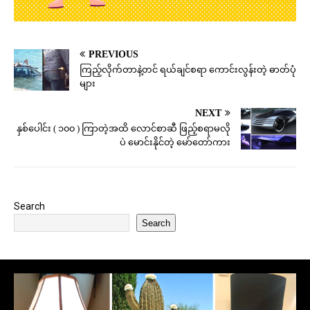
PREVIOUS
ကြည့်လိုက်တာနဲ့တင် ရယ်ချင်စရာ ကောင်းလွန်းတဲ့ ဓာတ်ပုံ
များ
NEXT
နှစ်ပေါင်း ( ၁၀၀ ) ကြာတဲ့အထိ လောင်စာဆီ ဖြည့်စရာမလို
ပဲ မောင်းနိုင်တဲ့ မော်တော်ကား
Search
Search