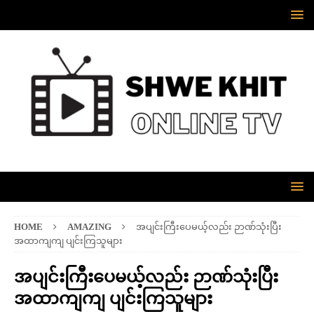
HOME
AMAZING
အပျင်းကြီးပေမယ့်လည်း ဉာဏ်သုံးပြီး
အထာကျကျ ပျင်းကြသူများ
အပျင်းကြီးပေမယ့်လည်း ဉာဏ်သုံးပြီး
အထာကျကျ ပျင်းကြသူများ