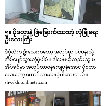
၅။ ပိုစတာနဲ့ ဖြဲခြောက်ထားတဲ့ လုံခြုံရေး
ဦးလေးကြီး
ဒီပုံထဲက ဦးလေးကတော့ အလုပ်မှာ ပင်ပန်းလို့
အိပ်ပျော်သွားတဲ့ပုံပါပဲ ။ ဒါပေမယ့်လည်း သူ မ
အိပ်ခင်မှာ အလုပ်တာဝန်ကျေပွန်အောင် ပိုစတာ
လေးတော့ ထောင်ထားပေးခဲ့ပါသေးတယ် ။
shwekhitonlinetv.com