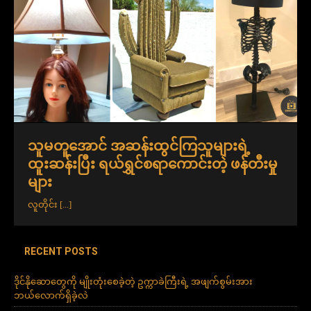
သူမတူအောင် အဆန်းထွင်ကြသူများရဲ့
ထူးဆန်းပြီး ရယ်ရွှင်စရာကောင်းတဲ့ ဖန်တီးမှု
များ
လူတိုင်း
[...]
RECENT POSTS
ဒိုင်နိုဆောတွေကို မျိုးတုံးစေခဲ့တဲ့ ဥက္ကာခဲကြီးရဲ့ အဖျက်စွမ်းအား
ဘယ်လောက်ရှိခဲ့လဲ