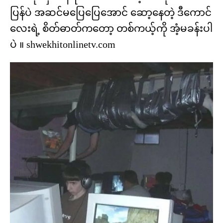
ပြန်ပဲ အဆင်မပြေပြေအောင် ဆော့နေတဲ့ ဒီကောင်
လေးရဲ့ စိတ်ဓာတ်ကတော့ တစ်ကယ့်ကို အံ့မခန်းပါ
ပဲ ။ shwekhitonlinetv.com