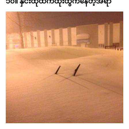
၁၀။ နှင်းထုထဲကထိုးထွက်နေတဲ့အရာ