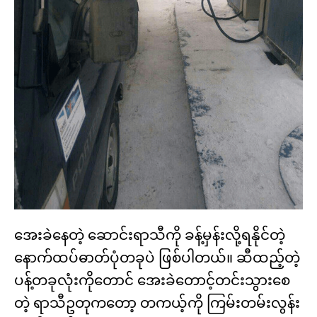
အေးခဲနေတဲ့ ဆောင်းရာသီကို ခန့်မှန်းလို့ရနိုင်တဲ့
နောက်ထပ်ဓာတ်ပုံတခုပဲ ဖြစ်ပါတယ်။ ဆီထည့်တဲ့
ပန့်တခုလုံးကိုတောင် အေးခဲတောင့်တင်းသွားစေ
တဲ့ ရာသီဥတုကတော့ တကယ့်ကို ကြမ်းတမ်းလွန်း