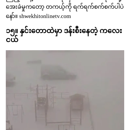
အေးခဲမှုကတော့ တကယ့်ကို ရက်ရက်စက်စက်ပါပဲ
နော်။ shwekhitonlinetv.com
၁၅။ နှင်းတောထဲမှာ ဒန်းစီးနေတဲ့ ကလေး
ငယ်