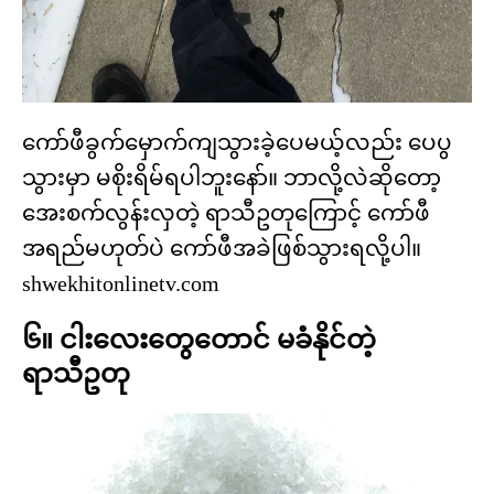
ကော်ဖီခွက်မှောက်ကျသွားခဲ့ပေမယ့်လည်း ပေပွ
သွားမှာ မစိုးရိမ်ရပါဘူးနော်။ ဘာလို့လဲဆိုတော့
အေးစက်လွန်းလှတဲ့ ရာသီဥတုကြောင့် ကော်ဖီ
အရည်မဟုတ်ပဲ ကော်ဖီအခဲဖြစ်သွားရလို့ပါ။
shwekhitonlinetv.com
၆။ ငါးလေးတွေတောင် မခံနိုင်တဲ့
ရာသီဥတု