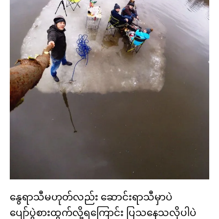
နွေရာသီမဟုတ်လည်း ဆောင်းရာသီမှာပဲ
ပျော်ပွဲစားထွက်လို့ရကြောင်း ပြသနေသလိုပါပဲ