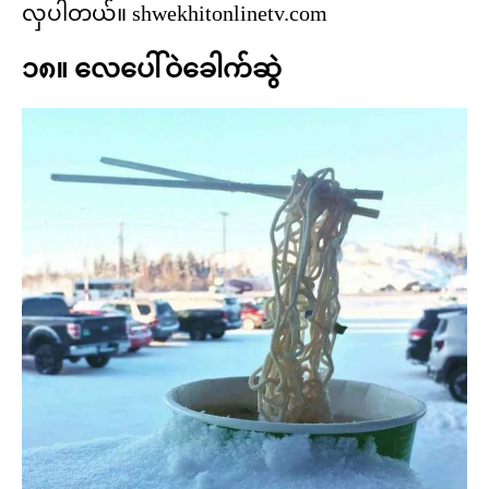
လှပါတယ်။ shwekhitonlinetv.com
၁၈။ လေပေါ်ဝဲခေါက်ဆွဲ