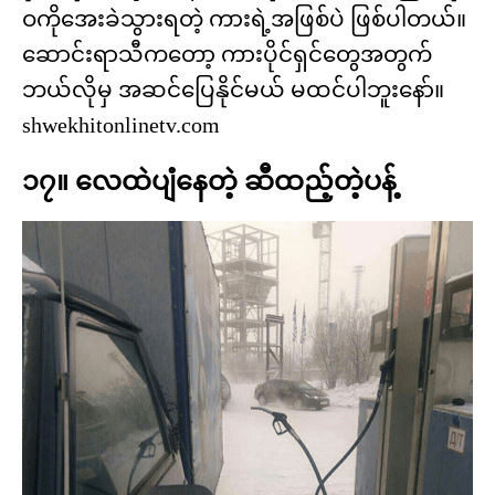
ဝကိုအေးခဲသွားရတဲ့ ကားရဲ့အဖြစ်ပဲ ဖြစ်ပါတယ်။
ဆောင်းရာသီကတော့ ကားပိုင်ရှင်တွေအတွက်
ဘယ်လိုမှ အဆင်ပြေနိုင်မယ် မထင်ပါဘူးနော်။
shwekhitonlinetv.com
၁၇။ လေထဲပျံနေတဲ့ ဆီထည့်တဲ့ပန့်