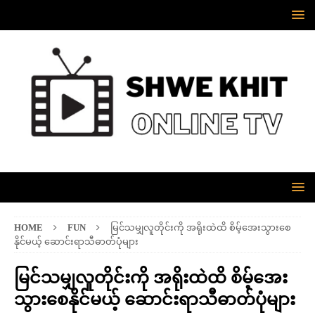
HOME
FUN
မြင်သမျှလူတိုင်းကို အရိုးထဲထိ စိမ့်အေးသွားစေ
နိုင်မယ့် ဆောင်းရာသီဓာတ်ပုံများ
မြင်သမျှလူတိုင်းကို အရိုးထဲထိ စိမ့်အေး
သွားစေနိုင်မယ့် ဆောင်းရာသီဓာတ်ပုံများ