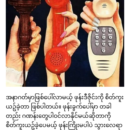
အနာဂတ်မှာဖြစ်ပေါ်လာမယ့် ဖုန်းဒီဇိုင်းကို စိတ်ကူး
ယဥ်ခဲ့တာ ဖြစ်ပါတယ်။ ဖုန်းခွက်ပေါ်မှာ တခါ
တည်း ဂဏန်းတွေပါဝင်လာနိုင်မယ်ဆိုတာကို
စိတ်ကူးယဥ်ခဲ့ပေမယ့် ဖုန်းကြိုးမပါပဲ သွားလေရာ