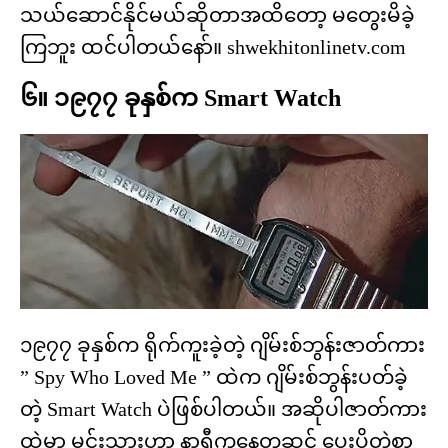
သယ်ဆောင်နိုင်မယ်ဆိုတာအထိတော့ မတွေးမိခဲ့
ကြဘူး ထင်ပါတယ်နော်။ shwekhitonlinetv.com
၆။ ၁၉၇၇ ခုနှစ်က Smart Watch
၁၉၇၇ ခုနှစ်က ရိုက်ကူးခဲ့တဲ့ ဂျိမ်းစ်ဘွန်းဇာတ်ကား
” Spy Who Loved Me ” ထဲက ဂျိမ်းစ်ဘွန်းပတ်ခဲ့
တဲ့ Smart Watch ပဲဖြစ်ပါတယ်။ အဆိုပါဇာတ်ကား
ထဲမှာ မင်းသားဟာ နာရီကနေတဆင့် ပေးပို့တဲ့စာ