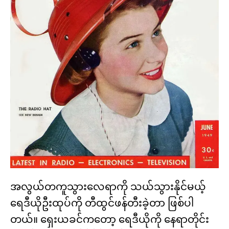
အလွယ်တကူသွားလေရာကို သယ်သွားနိုင်မယ့်
ရေဒီယိုဦးထုပ်ကို တီထွင်ဖန်တီးခဲ့တာ ဖြစ်ပါ
တယ်။ ရှေးယခင်ကတော့ ရေဒီယိုကို နေရာတိုင်း