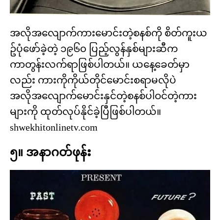
အလိုအလျောက်ကားမောင်းတဲ့စနစ်ကို စိတ်ကူးယ
ဥ်ပုံဖော်ခဲ့တဲ့ ၁၉၆၀ ပြည့်လွန်နှစ်များဆီက
ကာတွန်းလက်ရာဖြစ်ပါတယ်။ ယနေ့ခေတ်မှာ
လည်း ကားကိုကိုယ်တိုင်မောင်းစရာမလိုပဲ
အလိုအလျောက်မောင်းနှင်တဲ့စနစ်ပါဝင်တဲ့ကား
များကို ထုတ်လုပ်နိုင်ခဲ့ပြီဖြစ်ပါတယ်။
shwekhitonlinetv.com
၅။ အနာဂတ်ဖုန်း