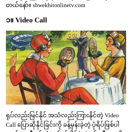
တယ်နော်။ shwekhitonlinetv.com
၁။ Video Call
ရုပ်လည်းမြင်နိုင် အသံလည်းကြားနိုင်တဲ့ Video
Call ပြောဆိုနိုင်ခြင်းကို ခန့်မှန်းခဲ့တဲ့ ပုံရိပ်ဖြစ်ပါ