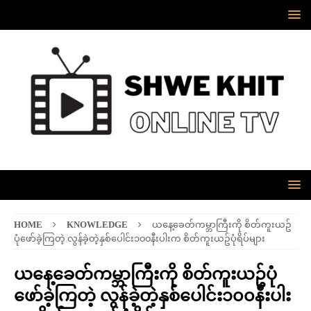
HOME
KNOWLEDGE
ယနေ့ခေတ်ကမ္ဘာကြီးကို စိတ်ကူးယဥ်
ပုံဖော်ခဲ့ကြတဲ့ လွန်ခဲ့တဲ့နှစ်ပေါင်း၁၀၀နီးပါးက စိတ်ကူးယဥ်ပုံရိပ်များ
ယနေ့ခေတ်ကမ္ဘာကြီးကို စိတ်ကူးယဥ်ပုံ
ဖော်ခဲ့ကြတဲ့ လွန်ခဲ့တဲ့နှစ်ပေါင်း၁၀၀နီးပါး