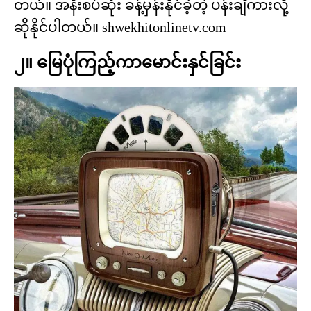
တယ်။ အနီးစပ်ဆုံး ခန့်မှန်းနိုင်ခဲ့တဲ့ ပန်းချီကားလို့
ဆိုနိုင်ပါတယ်။ shwekhitonlinetv.com
၂။ မြေပုံကြည့်ကာမောင်းနှင်ခြင်း