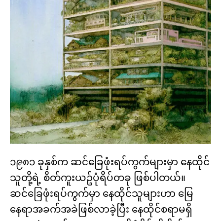
၁၉၈၁ ခုနှစ်က ဆင်ခြေဖုံးရပ်ကွက်များမှာ နေထိုင်
သူတို့ရဲ့ စိတ်ကူးယဥ်ပုံရိပ်တခု ဖြစ်ပါတယ်။
ဆင်ခြေဖုံးရပ်ကွက်မှာ နေထိုင်သူများဟာ မြေ
နေရာအခက်အခဲဖြစ်လာခဲ့ပြီး နေထိုင်စရာမရှိ