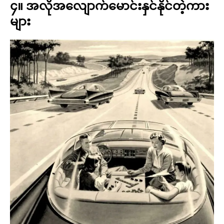
၄။ အလိုအလျောက်မောင်းနှင်နိုင်တဲ့ကား
များ