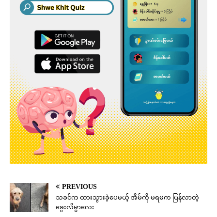
PREVIOUS
သခင်က ထားသွားခဲ့ပေမယ့် အိမ်ကို မရမက ပြန်လာတဲ့
ခွေးလိမ္မာလေး