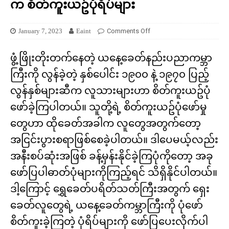
က စိတ်ကူးယဥ်ပုံရိပ်များ
January 7, 2023
Eaint
Comments Off
ဖွံ့ဖြိုးတိုးတက်နေတဲ့ ယနေ့ခေတ်နည်းပညာကမ္ဘာ
ကြီးကို လွန်ခဲ့တဲ့ နှစ်ပေါင်း ၁၉၀၀ နဲ့ ၁၉၇၀ ပြည့်
လွန်နှစ်များဆီက လူသားများဟာ စိတ်ကူးယဥ်ပုံ
ဖော်ခဲ့ကြပါတယ်။ သူတို့ရဲ့ စိတ်ကူးယဥ်ပုံဖော်မှု
တွေဟာ ထိုခေတ်အခါက လူတွေအတွက်တော့
အငြင်းပွားစရာဖြစ်စေခဲ့ပါတယ်။ ဒါပေမယ့်လည်း
အနီးစပ်ဆုံးအဖြစ် ခန့်မှန်းနိုင်ခဲ့ကြပုံကိုတော့ အခု
ဖော်ပြပါဓာတ်ပုံများကိုကြည့်ရင် သိရှိနိုင်ပါတယ်။
ဒါ့ကြောင့် ရွှေခေတ်ပရိတ်သတ်ကြီးအတွက် ရှေး
ခေတ်လူတွေရဲ့ ယနေ့ခေတ်ကမ္ဘာကြီးကို ပုံဖော်
စိတ်ကူးခဲ့ကြတဲ့ ပုံရိပ်များကို ဖော်ပြပေးလိုက်ပါ