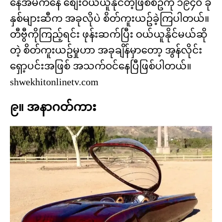
နေအိမ်ကနေ စျေးဝယ်ယူနိုင်တဲ့ဖြစ်စဥ်ကို ၁၉၄၀ ခု
နှစ်များဆီက အခုလိုပဲ စိတ်ကူးယဥ်ခဲ့ကြပါတယ်။
တီဗွီကိုကြည့်ရင်း ဖုန်းဆက်ပြီး ဝယ်ယူနိုင်မယ်ဆို
တဲ့ စိတ်ကူးယဥ်မှုဟာ အခုချိန်မှာတော့ အွန်လိုင်း
ရှော့ပင်းအဖြစ် အသက်ဝင်နေပြီဖြစ်ပါတယ်။
shwekhitonlinetv.com
၉။ အနာဂတ်ကား