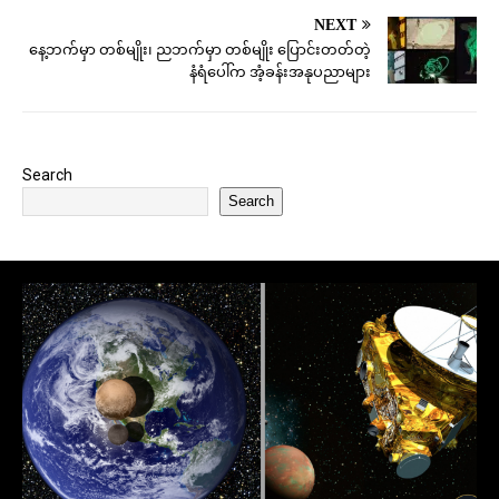
NEXT
နေ့ဘက်မှာ တစ်မျိုး၊ ညဘက်မှာ တစ်မျိုး ပြောင်းတတ်တဲ့
နံရံပေါ်က အံ့ခန်းအနုပညာများ
Search
Search