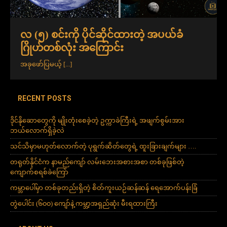
လ (၅) စင်းကို ပိုင်ဆိုင်ထားတဲ့ အပယ်ခံ
ဂြိုဟ်တစ်လုံး အကြောင်း
အခုဖော်ပြမယ့်
[...]
RECENT POSTS
ဒိုင်နိုဆောတွေကို မျိုးတုံးစေခဲ့တဲ့ ဥက္ကာခဲကြီးရဲ့ အဖျက်စွမ်းအား
ဘယ်လောက်ရှိခဲ့လဲ
သင်သိမှာမဟုတ်လောက်တဲ့ ပုရွက်ဆိတ်တွေရဲ့ ထူးခြားချက်များ ….
တရုတ်နိုင်ငံက နာမည်ကျော် လမ်းဘေးအစားအစာ တစ်ခုဖြစ်တဲ့
ကျောက်စရစ်ခဲကြော်
ကမ္ဘာပေါ်မှာ တစ်ခုတည်းရှိတဲ့ စိတ်ကူးယဉ်ဆန်ဆန် ရေအောက်ပန်းခြံ
တွဲပေါင်း (၆၀၀) ကျော်နဲ့ ကမ္ဘာ့အရှည်ဆုံး မီးရထားကြီး