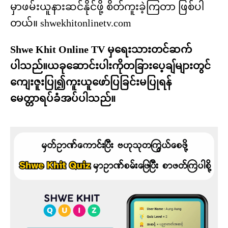
မှာဖမ်းယူနားဆင်နိုင်ဖို့ စိတ်ကူးခဲ့ကြတာ ဖြစ်ပါ
တယ်။ shwekhitonlinetv.com
Shwe Khit Online TV မှရေးသားတင်ဆက်
ပါသည်။ယခုဆောင်းပါးကိုတခြားပေ့ချ်များတွင်
ကျေးဇူးပြု၍ကူးယူဖော်ပြခြင်းမပြုရန်
မေတ္တာရပ်ခံအပ်ပါသည်။