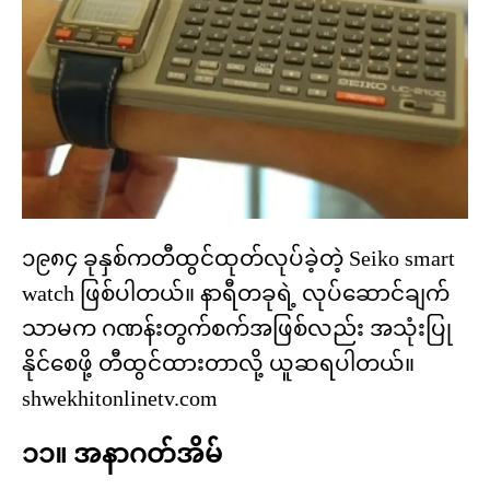
၁၉၈၄ ခုနှစ်ကတီထွင်ထုတ်လုပ်ခဲ့တဲ့ Seiko smart
watch ဖြစ်ပါတယ်။ နာရီတခုရဲ့ လုပ်ဆောင်ချက်
သာမက ဂဏန်းတွက်စက်အဖြစ်လည်း အသုံးပြု
နိုင်စေဖို့ တီထွင်ထားတာလို့ ယူဆရပါတယ်။
shwekhitonlinetv.com
၁၁။ အနာဂတ်အိမ်