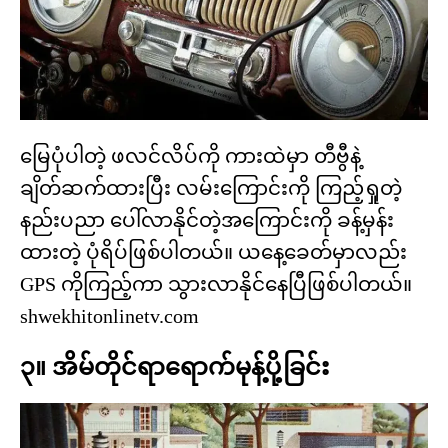
မြေပုံပါတဲ့ ဖလင်လိပ်ကို ကားထဲမှာ တီဗွီနဲ့
ချိတ်ဆက်ထားပြီး လမ်းကြောင်းကို ကြည့်ရှုတဲ့
နည်းပညာ ပေါ်လာနိုင်တဲ့အကြောင်းကို ခန့်မှန်း
ထားတဲ့ ပုံရိပ်ဖြစ်ပါတယ်။ ယနေ့ခေတ်မှာလည်း
GPS ကိုကြည့်ကာ သွားလာနိုင်နေပြီဖြစ်ပါတယ်။
shwekhitonlinetv.com
၃။ အိမ်တိုင်ရာရောက်မုန့်ပို့ခြင်း