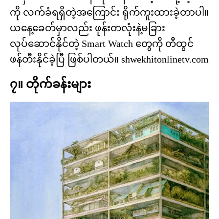
ကို လက်ခံရရှိတဲ့အကြောင်း ရိုက်ကူးထားခဲ့တာပါ။
ယနေ့ခေတ်မှာလည်း ဖုန်းတလုံးနဲ့မခြား
လုပ်ဆောင်နိုင်တဲ့ Smart Watch တွေကို တီထွင်
ဖန်တီးနိုင်ခဲ့ပြီ ဖြစ်ပါတယ်။ shwekhitonlinetv.com
၇။ တိုက်ခန်းများ