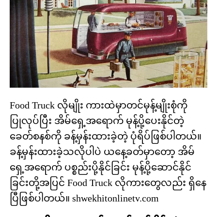
Food Truck လိုမျိုး ကားထဲမှာတင်မုန့်မျိုးစုံကို
ပြုလုပ်ပြီး အိမ်ရှေ့အရောက် မုန့်ပို့ပေးနိုင်တဲ့
ခေတ်စနစ်ကို ခန့်မှန်းထားခဲ့တဲ့ ပုံရိပ်ဖြစ်ပါတယ်။
ခန့်မှန်းထားခဲ့သလိုပါပဲ ယနေ့ခတ်မှာတော့ အိမ်
ရှေ့အရောက် ပစ္စည်းပို့နိုင်ခြင်း မုန့်ပို့ဆောင်နိုင်
ခြင်းတို့အပြင် Food Truck လိုကားတွေလည်း ရှိနေ
ပြီဖြစ်ပါတယ်။ shwekhitonlinetv.com