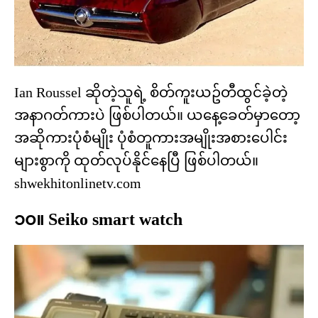
Ian Roussel ဆိုတဲ့သူရဲ့ စိတ်ကူးယဥ်တီထွင်ခဲ့တဲ့
အနာဂတ်ကားပဲ ဖြစ်ပါတယ်။ ယနေ့ခေတ်မှာတော့
အဆိုကားပုံစံမျိုး ပုံစံတူကားအမျိုးအစားပေါင်း
များစွာကို ထုတ်လုပ်နိုင်နေပြီ ဖြစ်ပါတယ်။
shwekhitonlinetv.com
၁၀။ Seiko smart watch