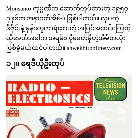
Monsanto ကုမ္ပဏီက ဆောက်လုပ်ထားတဲ့ ၁၉၅၇
ခုနှစ်က အနာဂတ်အိမ်ပဲ ဖြစ်ပါတယ်။ လှပတဲ့
ဒီဇိုင်းနဲ့ မှန်တွေကာရံထားတဲ့ အပြင်အဆင်ကြောင့်
ထိုခေတ်အခါက အရမ်းကိုခေတ်မှီတဲ့အိမ်တလုံး
ဖြစ်ခဲ့မယ်ထင်ပါတယ်။ shwekhitonlinetv.com
၁၂။ ရေဒီယိုဦးထုပ်