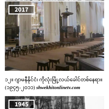
၁၂။ ဂျာမနီနိုင်ငံ၊ ကိုလုံးမြို့လယ်ခေါင်တစ်နေရာ။
(၁၉၄၅-၂၀၁၁)
shwekhitonlinetv.com