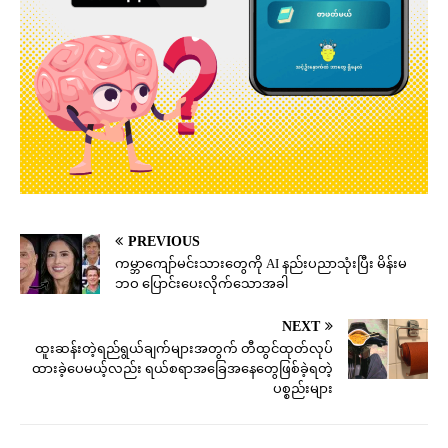
PREVIOUS
ကမ္ဘာကျော်မင်းသားတွေကို AI နည်းပညာသုံးပြီး မိန်းမ
ဘဝ ပြောင်းပေးလိုက်သောအခါ
NEXT
ထူးဆန်းတဲ့ရည်ရွယ်ချက်များအတွက် တီထွင်ထုတ်လုပ်
ထားခဲ့ပေမယ့်လည်း ရယ်စရာအခြေအနေတွေဖြစ်ခဲ့ရတဲ့
ပစ္စည်းများ