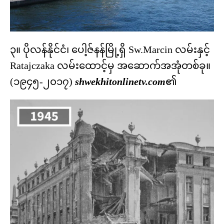
၃။ ပိုလန်နိုင်ငံ၊ ပေါ့ဇ်နန်မြို့ရှိ Sw.Marcin လမ်းနှင့်
Ratajczaka လမ်းထောင့်မှ အဆောက်အအုံတစ်ခု။
(၁၉၄၅-၂၀၁၇)
shwekhitonlinetv.com
၏