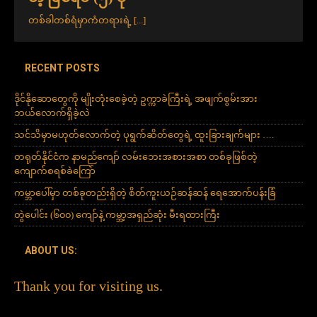
တစ်ခါတစ်ရံမှာကံတရားရဲ့
[...]
RECENT POSTS
ဒိုင်နိုဆောတွေကို မျိုးတုံးစေခဲ့တဲ့ ဥက္ကာခဲကြီးရဲ့ အဖျက်စွမ်းအား
ဘယ်လောက်ရှိခဲ့လဲ
သင်သိမှာမဟုတ်လောက်တဲ့ ပုရွက်ဆိတ်တွေရဲ့ ထူးခြားချက်များ ….
တရုတ်နိုင်ငံက နာမည်ကျော် လမ်းဘေးအစားအစာ တစ်ခုဖြစ်တဲ့
ကျောက်စရစ်ခဲကြော်
ကမ္ဘာပေါ်မှာ တစ်ခုတည်းရှိတဲ့ စိတ်ကူးယဉ်ဆန်ဆန် ရေအောက်ပန်းခြံ
တွဲပေါင်း (၆၀၀) ကျော်နဲ့ ကမ္ဘာ့အရှည်ဆုံး မီးရထားကြီး
ABOUT US:
Thank you for visiting us.