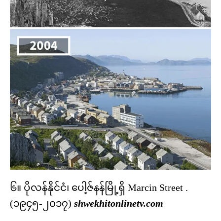
၆။ ပိုလန်နိုင်ငံ၊ ပေါ့ဇ်နန်မြို့ရှိ Marcin Street .
(၁၉၄၅-၂၀၁၇)
shwekhitonlinetv.com