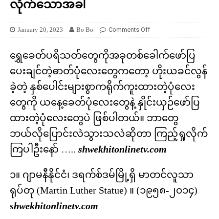
လိုက်သောအခါ
January 20, 2023
Bo Bo
Comments Off
ရွှေခေတ်ပရိသတ်တွေကိုအခုတစ်ခေါက်ဖော်ပြ
ပေးချင်တဲ့ဓာတ်ပုံလေးတွေကတော့ ဟိုးယခင်လွန်
ခဲ့တဲ့ နှစ်ပေါင်းများစွာကရိုက်ကူးထားတဲ့ပုံလေး
တွေကို ယနေ့ခေတ်ပုံလေးတွေနဲ့ နှိုင်းယှဉ်ဖော်ပြ
ထားတဲ့ပုံလေးတွေပဲ ဖြစ်ပါတယ်။ ဘာတွေ
ဘယ်လိုပြောင်းလဲသွားသလဲဆိုတာ ကြည့်ရှုလိုက်
ကြပါဦးနော် …..
shwekhitonlinetv.com
၁။ ဂျာမနီနိုင်ငံ၊ ဒရက်စ်ဒမ်မြို့ရှိ မာတင်လူသာ
ရုပ်တု (Martin Luther Statue) ။ (၁၉၅၈-၂၀၁၄)
shwekhitonlinetv.com