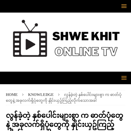
HOME
KNOWLEDGE
လွန်ခဲ့တဲ့ နှစ်ပေါင်းများစွာ က ဓာတ်ပုံ
တွေနဲ့ အခုလက်ရှိပုံတွေကို နှိုင်းယှဥ်ကြည့်လိုက်သောအခါ
လွန်ခဲ့တဲ့ နှစ်ပေါင်းများစွာ က ဓာတ်ပုံတွေ
နဲ့ အခုလက်ရှိပုံတွေကို နှိုင်းယှဥ်ကြည့်