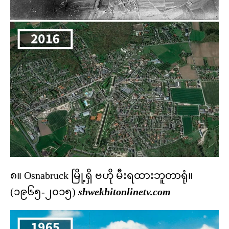
၈။ Osnabruck မြို့ရှိ ဗဟို မီးရထားဘူတာရုံ။
(၁၉၆၅-၂၀၁၅)
shwekhitonlinetv.com