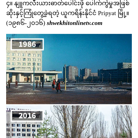
၄။ နျူကလီးယားဓာတ်ပေါင်းဖို ပေါက်ကွဲမှုအဖြစ်
ဆိုးနှင့်ကြုံတွေ့ခဲ့ရတဲ့ ယူကရိန်းနိုင်ငံ Pripyat မြို့။
(၁၉၈၆-၂၀၁၆)
shwekhitonlinetv.com