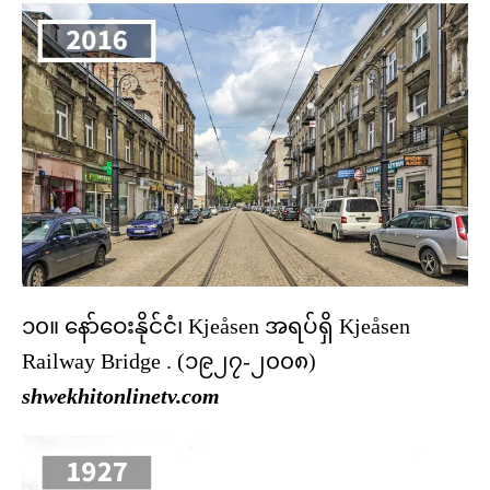
၁၀။ နော်ဝေးနိုင်ငံ၊ Kjeåsen အရပ်ရှိ Kjeåsen
Railway Bridge . (၁၉၂၇-၂၀၀၈)
shwekhitonlinetv.com