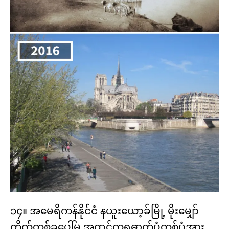
၁၄။ အမေရိကန်နိုင်ငံ နယူးယော့ခ်မြို့ မိုးမျှော်
တိုက်တစ်ခုပေါ်မှ အထင်ကရဓာတ်ပုံတစ်ပုံအား