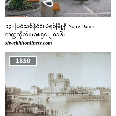
၁၃။ ပြင်သစ်နိုင်ငံ၊ ပဲရစ်မြို့ရှိ Notre Dame
တက္ကသိုလ်။ (၁၈၅၀-၂၀၁၆)
shwekhitonlinetv.com