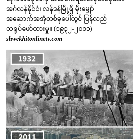
အင်္ဂလန်နိုင်ငံ၊ လန်ဒန်မြို့ရှိ မိုးမျှော်
အဆောက်အအုံတစ်ခုပေါ်တွင် ပြန်လည်
သရုပ်ဖော်ထားမှု။ (၁၉၃၂-၂၀၁၁)
shwekhitonlinetv.com