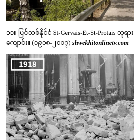
၁၁။ ပြင်သစ်နိုင်ငံ St-Gervais-Et-St-Protais ဘုရား
ကျောင်း။ (၁၉၁၈-၂၀၁၇)
shwekhitonlinetv.com