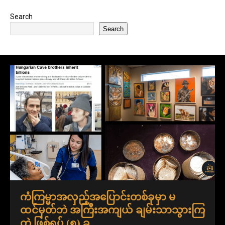
Search
Search
ကံကြမ္မာအလှည့်အပြောင်းတစ်ခုမှာ မ
ထင်မှတ်ဘဲ အကြီးအကျယ် ချမ်းသာသွားကြ
တဲ့ ဖြစ်ရပ် (၅) ခု