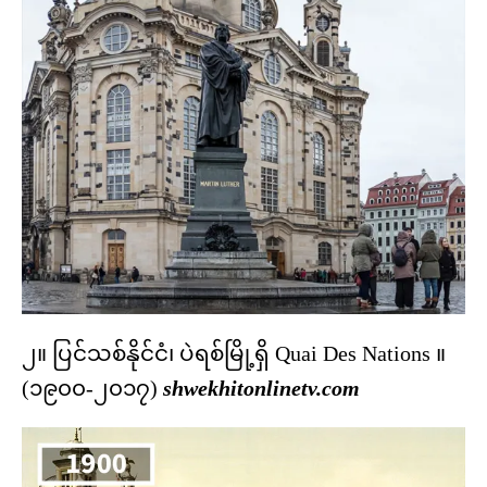
၂။ ပြင်သစ်နိုင်ငံ၊ ပဲရစ်မြို့ရှိ Quai Des Nations ။
(၁၉၀၀-၂၀၁၇)
shwekhitonlinetv.com