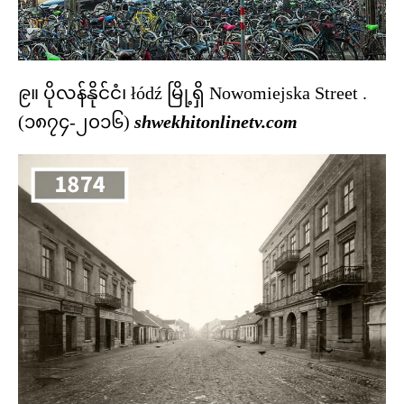
၉။ ပိုလန်နိုင်ငံ၊ łódź မြို့ရှိ Nowomiejska Street .
(၁၈၇၄-၂၀၁၆)
shwekhitonlinetv.com