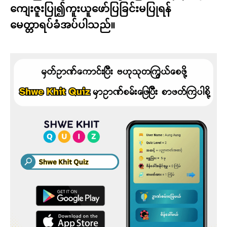
ကျေးဇူးပြု၍ကူးယူဖော်ပြခြင်းမပြုရန်
မေတ္တာရပ်ခံအပ်ပါသည်။