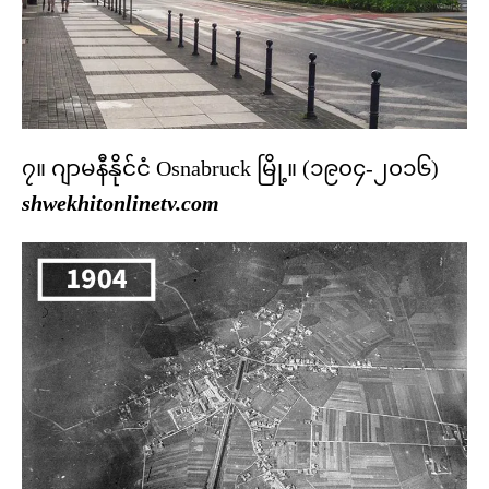
၇။ ဂျာမနီနိုင်ငံ Osnabruck မြို့။ (၁၉၀၄-၂၀၁၆)
shwekhitonlinetv.com