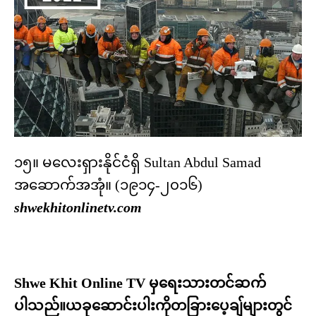
၁၅။ မလေးရှားနိုင်ငံရှိ Sultan Abdul Samad
အဆောက်အအုံ။ (၁၉၁၄-၂၀၁၆)
shwekhitonlinetv.com
Shwe Khit Online TV မှရေးသားတင်ဆက်
ပါသည်။ယခုဆောင်းပါးကိုတခြားပေ့ချ်များတွင်