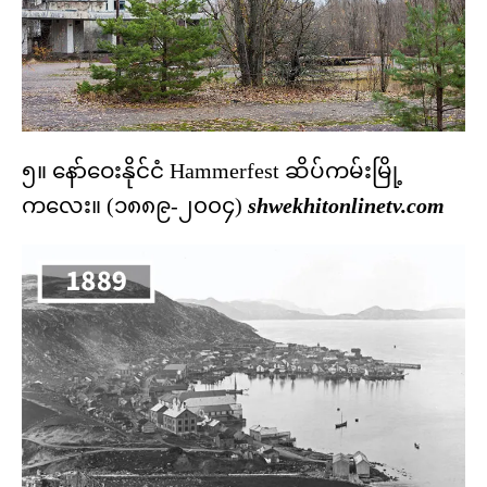
၅။ နော်ဝေးနိုင်ငံ Hammerfest ဆိပ်ကမ်းမြို့
ကလေး။ (၁၈၈၉-၂၀၀၄)
shwekhitonlinetv.com