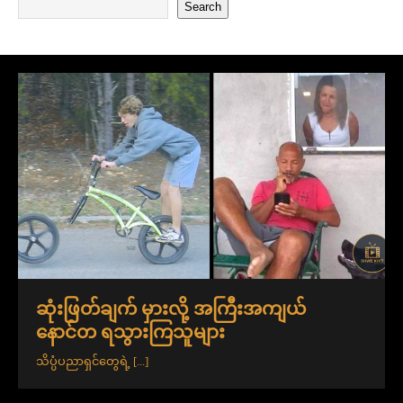
Search
ဆုံးဖြတ်ချက် မှားလို့ အကြီးအကျယ်
နောင်တ ရသွားကြသူများ
သိပ္ပံပညာရှင်တွေရဲ့
[...]