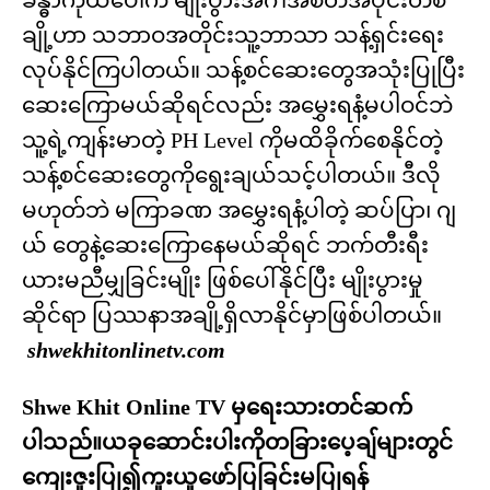
ခန္ဓာကိုယ်ပေါ်က မျိုးပွားအင်္ဂါအစိတ်အပိုင်းတစ်
ချို့ဟာ သဘာဝအတိုင်းသူ့ဘာသာ သန့်ရှင်းရေး
လုပ်နိုင်ကြပါတယ်။ သန့်စင်ဆေးတွေအသုံးပြုပြီး
ဆေးကြောမယ်ဆိုရင်လည်း အမွှေးရနံ့မပါဝင်ဘဲ
သူ့ရဲ့ကျန်းမာတဲ့ PH Level ကိုမထိခိုက်စေနိုင်တဲ့
သန့်စင်ဆေးတွေကိုရွေးချယ်သင့်ပါတယ်။ ဒီလို
မဟုတ်ဘဲ မကြာခဏ အမွှေးရနံ့ပါတဲ့ ဆပ်ပြာ၊ ဂျ
ယ် တွေနဲ့ဆေးကြောနေမယ်ဆိုရင် ဘက်တီးရီး
ယားမညီမျှခြင်းမျိုး ဖြစ်ပေါ်နိုင်ပြီး မျိုးပွားမှု
ဆိုင်ရာ ပြဿနာအချို့ရှိလာနိုင်မှာဖြစ်ပါတယ်။
shwekhitonlinetv.com
Shwe Khit Online TV မှရေးသားတင်ဆက်
ပါသည်။ယခုဆောင်းပါးကိုတခြားပေ့ချ်များတွင်
ကျေးဇူးပြု၍ကူးယူဖော်ပြခြင်းမပြုရန်