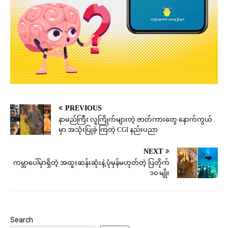
PREVIOUS
နာမည်ကြီး လူကြိုက်များတဲ့ ဇာတ်ကားတွေ နောက်ကွယ်
မှာ အသုံးပြုခဲ့ ကြတဲ့ CGI နည်းပညာ
NEXT
ကမ္ဘာပေါ်မှာရှိတဲ့ အထူးဆန်းဆုံးနဲ့ ပုံမှန်မဟုတ်တဲ့ ပြတိုက်
၁၀ မျိုး
Search