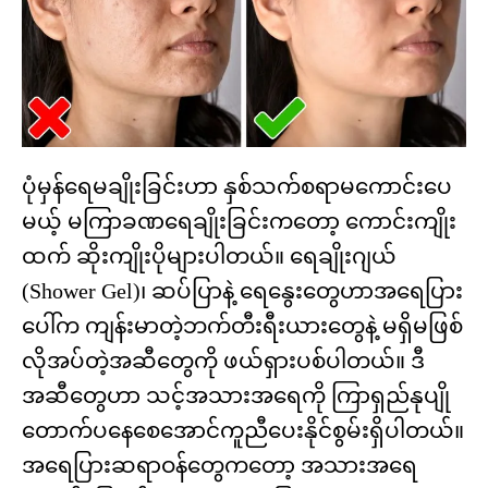
ပုံမှန်ရေမချိုးခြင်းဟာ နှစ်သက်စရာမကောင်းပေ
မယ့် မကြာခဏရေချိုးခြင်းကတော့ ကောင်းကျိုး
ထက် ဆိုးကျိုးပိုများပါတယ်။ ရေချိုးဂျယ်
(Shower Gel)၊ ဆပ်ပြာနဲ့ ရေနွေးတွေဟာအရေပြား
ပေါ်က ကျန်းမာတဲ့ဘက်တီးရီးယားတွေနဲ့ မရှိမဖြစ်
လိုအပ်တဲ့အဆီတွေကို ဖယ်ရှားပစ်ပါတယ်။ ဒီ
အဆီတွေဟာ သင့်အသားအရေကို ကြာရှည်နုပျို
တောက်ပနေစေအောင်ကူညီပေးနိုင်စွမ်းရှိပါတယ်။
အရေပြားဆရာဝန်တွေကတော့ အသားအရေ