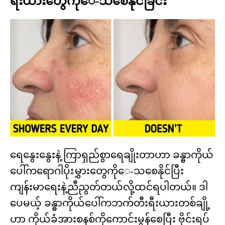
ရီးယားတွေကိုေ-သစေနိုင်ခြင်း
ရေနွေးနွေးနဲ့ ကြာရှည်စွာရေချိုးတာဟာ ခန္ဓာကိုယ်
ပေါ်ကရောဂါပိုးမွှားတွေကိုေ-သစေနိုင်ပြီး
ကျန်းမာရေးနဲ့ညီညွတ်တယ်လို့ထင်ရပါတယ်။ ဒါ
ပေမယ့် ခန္ဓာကိုယ်ပေါ်ကဘက်တီးရီးယားတစ်ချို့
ဟာ ကိုယ်ခံအားစနစ်ကိုကောင်းမွန်စေပြီး ဗိုင်းရပ်