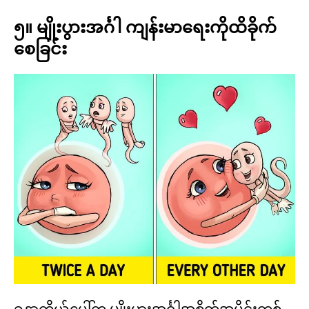
၅။ မျိုးပွားအင်္ဂါ ကျန်းမာရေးကိုထိခိုက်
စေခြင်း