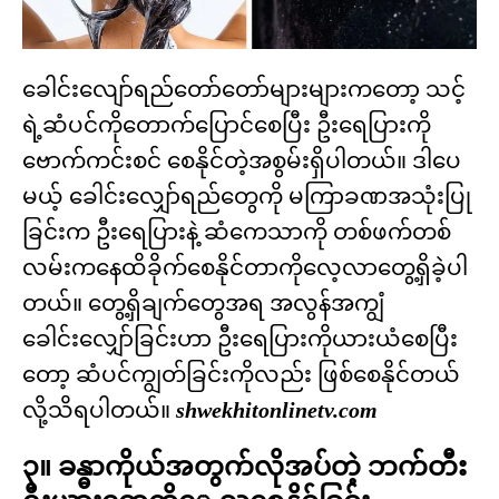
ခေါင်းလျော်ရည်တော်တော်များများကတော့ သင့်
ရဲ့ဆံပင်ကိုတောက်ပြောင်စေပြီး ဦးရေပြားကို
ဗောက်ကင်းစင် စေနိုင်တဲ့အစွမ်းရှိပါတယ်။ ဒါပေ
မယ့် ခေါင်းလျှော်ရည်တွေကို မကြာခဏအသုံးပြု
ခြင်းက ဦးရေပြားနဲ့ ဆံကေသာကို တစ်ဖက်တစ်
လမ်းကနေထိခိုက်စေနိုင်တာကိုလေ့လာတွေ့ရှိခဲ့ပါ
တယ်။ တွေ့ရှိချက်တွေအရ အလွန်အကျွံ
ခေါင်းလျှော်ခြင်းဟာ ဦးရေပြားကိုယားယံစေပြီး
တော့ ဆံပင်ကျွတ်ခြင်းကိုလည်း ဖြစ်စေနိုင်တယ်
လို့သိရပါတယ်။
shwekhitonlinetv.com
၃။ ခန္ဓာကိုယ်အတွက်လိုအပ်တဲ့ ဘက်တီး