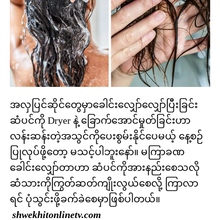
အလှပြင်ဆိုင်တွေမှာခေါင်းလျှော်လျှော်ပြီးခြင်း
ဆံပင်ကို Dryer နဲ့ ခြောက်အောင်မှုတ်ခြင်းဟာ
လန်းဆန်းတဲ့အသွင်ကိုပေးစွမ်းနိုင်ပေမယ့် နေ့စဉ်
ပြုလုပ်ဖို့တော့ မသင့်ပါဘူးနော်။ မကြာခဏ
ခေါင်းလျှော်တာဟာ ဆံပင်ကိုအားနည်းစေသလို
ဆံသားကိုကြွတ်ဆတ်ကျိုးလွယ်စေလို့ ကြာလာ
ရင် ပုံသွင်းဖို့ခက်ခဲစေမှာဖြစ်ပါတယ်။
shwekhitonlinetv.com