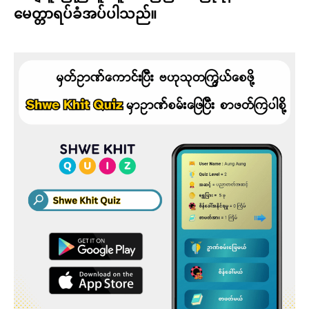
မေတ္တာရပ်ခံအပ်ပါသည်။