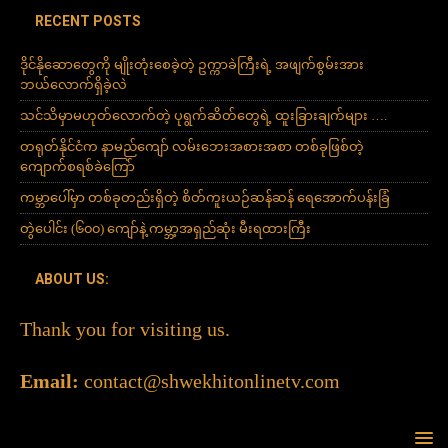
RECENT POSTS
ဒိုင်နိုဆောတွေကို မျိုးတုံးစေခဲ့တဲ့ ဥက္ကာခဲကြီးရဲ့ အဖျက်စွမ်းအား
ဘယ်လောက်ရှိခဲ့လဲ
သင်သိမှာမဟုတ်လောက်တဲ့ ပုရွက်ဆိတ်တွေရဲ့ ထူးခြားချက်များ ….
တရုတ်နိုင်ငံက နာမည်ကျော် လမ်းဘေးအစားအစာ တစ်ခုဖြစ်တဲ့
ကျောက်စရစ်ခဲကြော်
ကမ္ဘာပေါ်မှာ တစ်ခုတည်းရှိတဲ့ စိတ်ကူးယဉ်ဆန်ဆန် ရေအောက်ပန်းခြံ
တွဲပေါင်း (၆၀၀) ကျော်နဲ့ ကမ္ဘာ့အရှည်ဆုံး မီးရထားကြီး
ABOUT US:
Thank you for visiting us.
Email:
contact@shwekhitonlinetv.com