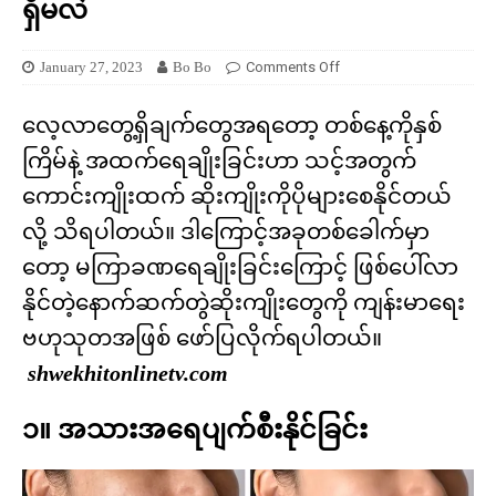
ရှိမလဲ
January 27, 2023
Bo Bo
Comments Off
လေ့လာတွေ့ရှိချက်တွေအရတော့ တစ်နေ့ကိုနှစ်
ကြိမ်နဲ့ အထက်ရေချိုးခြင်းဟာ သင့်အတွက်
ကောင်းကျိုးထက် ဆိုးကျိုးကိုပိုများစေနိုင်တယ်
လို့ သိရပါတယ်။ ဒါကြောင့်အခုတစ်ခေါက်မှာ
တော့ မကြာခဏရေချိုးခြင်းကြောင့် ဖြစ်ပေါ်လာ
နိုင်တဲ့နောက်ဆက်တွဲဆိုးကျိုးတွေကို ကျန်းမာရေး
ဗဟုသုတအဖြစ် ဖော်ပြလိုက်ရပါတယ်။
shwekhitonlinetv.com
၁။ အသားအရေပျက်စီးနိုင်ခြင်း