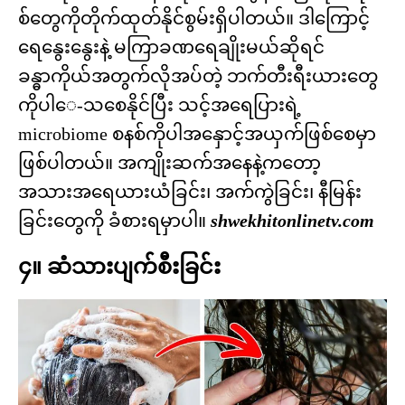
စ်တွေကိုတိုက်ထုတ်နိုင်စွမ်းရှိပါတယ်။ ဒါကြောင့်
ရေနွေးနွေးနဲ့ မကြာခဏရေချိုးမယ်ဆိုရင်
ခန္ဓာကိုယ်အတွက်လိုအပ်တဲ့ ဘက်တီးရီးယားတွေ
ကိုပါေ-သစေနိုင်ပြီး သင့်အရေပြားရဲ့
microbiome စနစ်ကိုပါအနှောင့်အယှက်ဖြစ်စေမှာ
ဖြစ်ပါတယ်။ အကျိုးဆက်အနေနဲ့ကတော့
အသားအရေယားယံခြင်း၊ အက်ကွဲခြင်း၊ နီမြန်း
ခြင်းတွေကို ခံစားရမှာပါ။
shwekhitonlinetv.com
၄။ ဆံသားပျက်စီးခြင်း