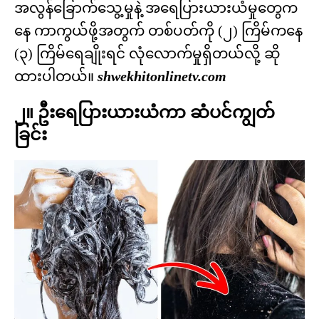
အလွန်ခြောက်သွေ့မှုနဲ့ အရေပြားယားယံမှုတွေက
နေ ကာကွယ်ဖို့အတွက် တစ်ပတ်ကို (၂) ကြိမ်ကနေ
(၃) ကြိမ်ရေချိုးရင် လုံလောက်မှုရှိတယ်လို့ ဆို
ထားပါတယ်။
shwekhitonlinetv.com
၂။ ဦးရေပြားယားယံကာ ဆံပင်ကျွတ်
ခြင်း