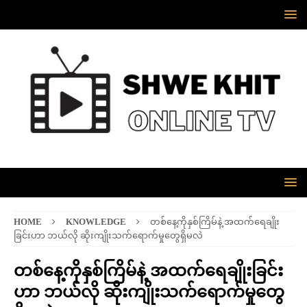
HOME
KNOWLEDGE
တစ်နေ့ကိုနှစ်ကြိမ်နဲ့ အထက်ရေချိုး
ခြင်းဟာ ဘယ်လို ဆိုးကျိုးသက်ရောက်မှုတွေရှိမလဲ
တစ်နေ့ကိုနှစ်ကြိမ်နဲ့ အထက်ရေချိုးခြင်း
ဟာ ဘယ်လို ဆိုးကျိုးသက်ရောက်မှုတွေ