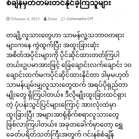
စံချိန်မှတ်တမ်းတင်နိုင်ခဲ့ကြသူများ
February 4, 2023
Eaint
Comments Off
တချို့လူသားတွေဟာ သာမန်လူ့သဘာဝတရား
များကနေ ကွဲထွက်ပြီး အထူးခြားဆုံး
အစိတ်အပိုင်းများကို ပိုင်ဆိုင်ထားတတ်ကြပါ
တယ်။ဥပမာအားဖြင့် ခြေချောင်းလက်ချောင်း ၁၀
ချောင်းထက်မကပိုင်ဆိုင်ထားနိုင်တာ ဒါမှမဟုတ်
သာမန်ပျမ်းမျှလူသားတွေထက် အရပ်ပိုရှည်တာ
မျိုးတွေ ရှိကြပါတယ်။ ဒီလိုမျိုးထူးခြားထင်ရှား
တဲ့ ပုံပန်းသွင်ပြင်များကြောင့် အားလုံးထဲမှာ
ထူးခြားပြီး အများအာရုံစိုက်စရာလူသားတွေ
ဖြစ်လာကြပါတယ်။ အခုတခေါက်မှာတော့ ရွှေ
ခေတ်ပရိတ်သတ်ကြီးအတွက် ဂင်းနစ်စံချိန်