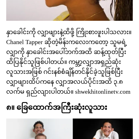
နှာခေါင်းကို လျှာဖျားနဲ့ထိဖို့ ကြိုးစားဖူးပါသလား။
Chanel Tapper ဆိုတဲ့မိန်းကလေးကတော့ သူမရဲ့
လျှာကို နှာခေါင်းအပေါ်ဘက်အထိ ဆန့်ထုတ်ပြီး
ထိပြနိုင်သူဖြစ်ပါတယ်။ ကမ္ဘာ့လျှာအရှည်ဆုံး
လူသားအဖြစ် ဂင်းနစ်စံချိန်တင်နိုင်ခဲ့သူဖြစ်ပြီး
လျှာဖျားထိပ်ကနေ လျှာအလယ်ပိုင်းအထိ ၃.၈
လက်မ ရှည်လျားပါတယ်။ shwekhitonlinetv.com
၈။ ခြေထောက်အကြီးဆုံးလူသား