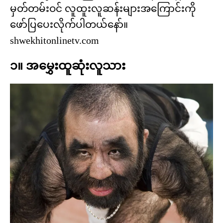
မှတ်တမ်းဝင် လူထူးလူဆန်းများအကြောင်းကို
ဖော်ပြပေးလိုက်ပါတယ်နော်။
shwekhitonlinetv.com
၁။ အမွှေးထူဆုံးလူသား