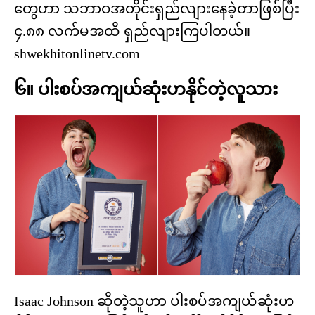
တွေဟာ သဘာဝအတိုင်းရှည်လျားနေခဲ့တာဖြစ်ပြီး
၄.၈၈ လက်မအထိ ရှည်လျားကြပါတယ်။
shwekhitonlinetv.com
၆။ ပါးစပ်အကျယ်ဆုံးဟနိုင်တဲ့လူသား
Isaac Johnson ဆိုတဲ့သူဟာ ပါးစပ်အကျယ်ဆုံးဟ