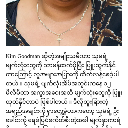
Kim Goodman ဆိုတဲ့အမျိုးသမီးဟာ သူမရဲ့
မျက်လုံးတွေကို သာမန်ထက်ပိုပြီး ပြူးထွက်နိုင်
တာကြောင့် လူအများအပြားကို ထိတ်လန့်စေခဲ့ပါ
တယ် ။ သူမရဲ့ မျက်လုံးအိမ်အတွင်းကနေ ၁၂
မီလီမီတာ အကွာအဝေးအထိ မျက်လုံးတွေကို ပြူး
ထုတ်နိုင်တာပဲ ဖြစ်ပါတယ် ။ ဒီလိုထူးခြားတဲ့
အရည်အချင်းကို ရှာတွေ့ခဲ့တာကတော့ သူမရဲ့ ဦး
ခေါင်းကို ရေခဲပြင်စကိတ်စီးတဲ့အခါ မျက်နှာကာရံ