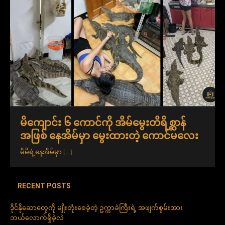
မိကျောင်း ၆ ကောင်ကို အိမ်မွေးတိရိစ္ဆာန်
အဖြစ် နေအိမ်မှာ မွေးထားတဲ့ ကောင်မလေး
မိမိရဲ့နေအိမ်မှာ
[...]
RECENT POSTS
ဒိုင်နိုဆောတွေကို မျိုးတုံးစေခဲ့တဲ့ ဥက္ကာခဲကြီးရဲ့ အဖျက်စွမ်းအား
ဘယ်လောက်ရှိခဲ့လဲ