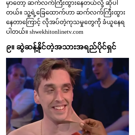
မှာတော့ ဆက်လက်ကြီးထွားနေတယ်လို့ ဆိုပါ
တယ်။ သူ့ရဲ့ခြေထောက်ဟာ ဆက်လက်ကြီးထွား
နေတာကြောင့် လိုအပ်တဲ့ကုသမှုတွေကို ခံယူနေရ
ပါတယ်။ shwekhitonlinetv.com
၉။ ဆွဲဆန့်နိုင်တဲ့အသားအရည်ပိုင်ရှင်