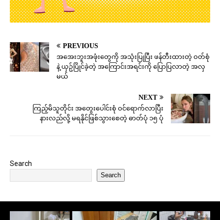
PREVIOUS
အအေးဘူးအဖုံးတွေကို အသုံးပြုပြီး ဖန်တီးထားတဲ့ ဝတ်စုံ
နဲ့ ယှဥ်ပြိုင်ခဲ့တဲ့ အကြောင်းအရင်းကို ပြောပြလာတဲ့ အလှ
မယ်
NEXT
ကြည့်မိသူတိုင်း အတွေးပေါင်းစုံ ဝင်ရောက်လာပြီး
နားလည်လို့ မရနိုင်ဖြစ်သွားစေတဲ့ ဓာတ်ပုံ ၁၅ ပုံ
Search
Search