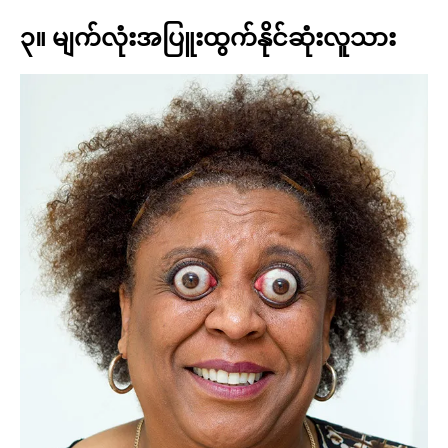
၃။ မျက်လုံးအပြူးထွက်နိုင်ဆုံးလူသား