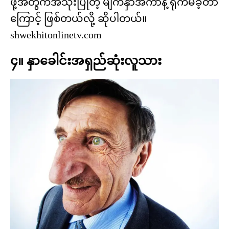
ဖို့အတွက်အသုံးပြုတဲ့ မျက်နှာအကာနဲ့ ရိုက်မိခဲ့တာ
ကြောင့် ဖြစ်တယ်လို့ ဆိုပါတယ်။
shwekhitonlinetv.com
၄။ နှာခေါင်းအရှည်ဆုံးလူသား