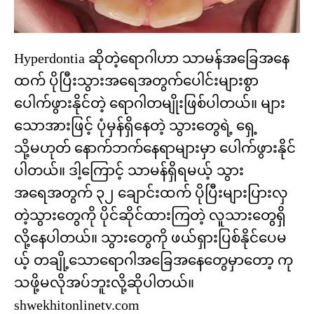
Hyperdontia ဆိုတဲ့ရောဂါဟာ သာမန်အခြေအနေ
ထက် ပိုပြီးသွားအရေအတွက်ပေါင်းများစွာ
ပေါက်ဖွားနိုင်တဲ့ ရောဂါတမျိုးဖြစ်ပါတယ်။ များ
သောအားဖြင့် ပုံမှန်ရှိနေတဲ့ သွားတွေရဲ့ ရှေ့
သို့မဟုတ် နောက်ဘက်နေရာများမှာ ပေါက်ဖွားနိုင်
ပါတယ်။ ဒါ့ကြောင့် သာမန်ရှိရမယ့် သွား
အရေအတွက် ၃၂ ချောင်းထက် ပိုပြီးများပြားလှ
တဲ့သွားတွေကို ပိုင်ဆိုင်ထားကြတဲ့ လူသားတွေရှိ
လို့နေပါတယ်။ သွားတွေကို ဖယ်ရှားပြစ်နိုင်ပေမ
ယ့် တချို့သောရောဂါအခြေအနေတွေမှာတော့ ကု
သဖို့မလိုအပ်ဘူးလို့ဆိုပါတယ်။
shwekhitonlinetv.com