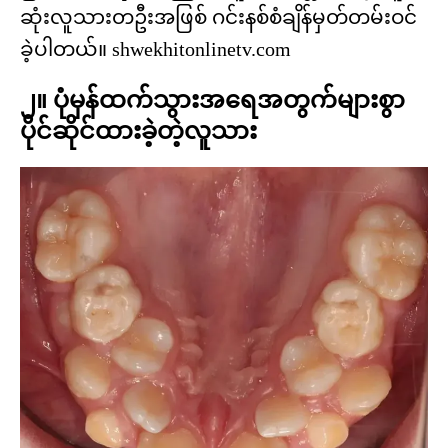
ဆုံးလူသားတဦးအဖြစ် ဂင်းနစ်စံချိန်မှတ်တမ်းဝင်
ခဲ့ပါတယ်။ shwekhitonlinetv.com
၂။ ပုံမှန်ထက်သွားအရေအတွက်များစွာ
ပိုင်ဆိုင်ထားခဲ့တဲ့လူသား