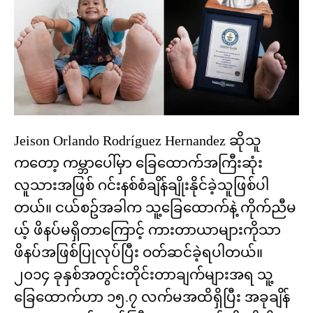
Jeison Orlando Rodríguez Hernandez ဆိုသူ
ကတော့ ကမ္ဘာပေါ်မှာ ခြေထောက်အကြီးဆုံး
လူသားအဖြစ် ဂင်းနစ်စံချိန်ချိုးနိုင်ခဲ့သူဖြစ်ပါ
တယ်။ ငယ်စဥ်အခါက သူ့ခြေထောက်နဲ့ ကိုက်ညီမ
ယ့် ဖိနပ်မရှိတာကြောင့် ကားတာယာများကိုသာ
ဖိနပ်အဖြစ်ပြုလုပ်ပြီး ဝတ်ဆင်ခဲ့ရပါတယ်။
၂၀၁၄ ခုနှစ်အတွင်းတိုင်းတာချက်များအရ သူ့
ခြေထောက်ဟာ ၁၅.၇ လက်မအထိရှိပြီး အခုချိန်