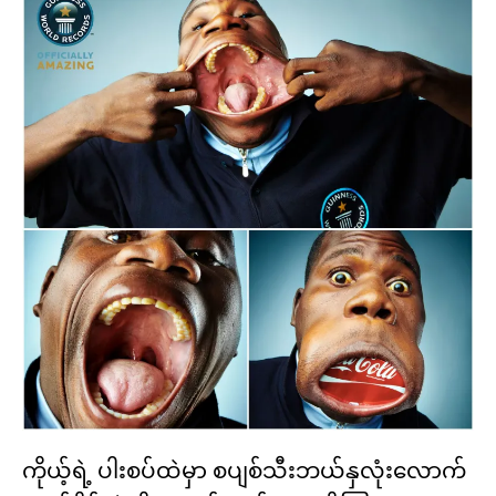
ကိုယ့်ရဲ့ ပါးစပ်ထဲမှာ စပျစ်သီးဘယ်နှလုံးလောက်