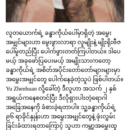
လူတယောက်ရဲ့ ခန္ဓာကိုယ်ပေါ်မှာရှိတဲ့ အမွှေး
အမျှင်များဟာ မွေးဖွားလာရာ လူမျိုးနဲ့ မျိုးရိုးဗီဇ
ပေါ်မူတည်ပြီး ပေါက်ဖွားတတ်ကြပါတယ်။ ဒါပေ
မယ့် အခုဖော်ပြပေးမယ့် အမျိုးသားကတော့
ခန္ဓာကိုယ်ရဲ့ အစိတ်အပိုင်းတော်တော်များများမှာ
အမွှေးအမျှင်တွေ ပေါက်နေခဲ့တဲ့သူပဲ ဖြစ်ပါတယ်။
Yu Zhenhuan လို့ခေါ်တဲ့ ဒီလူဟာ အသက် ၂ နှစ်
အရွယ်ကနေစတင်ပြီး ဒီလိုရှားပါးတဲ့ရောဂါ
အခြေအနေကို ခံစားခဲ့ရတာပါ။ သူ့ခန္ဓာကိုယ်ရဲ့
၉၆ ရာခိုင်နှုန်းဟာ အမွှေးအမျှင်တွေနဲ့ ဖုံးလွှမ်း
ခြင်းခံထားရတာကြောင့် သူဟာ ကမ္ဘာ့အမွှေးထူ