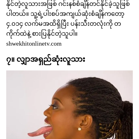
နိုင်တဲ့လူသားအဖြစ် ဂင်းနစ်စံချိန်တင်နိုင်ခဲ့သူဖြစ်
ပါတယ်။ သူ့ရဲ့ပါးစပ်အကျယ်ဆုံးစံချိန်ကတော့
၄.၀၁၄ လက်မအထိရှိပြီး ပန်းသီးတလုံးကို တ
ကိုက်ထဲနဲ့ စားပြနိုင်တဲ့သူပါ။
shwekhitonlinetv.com
၇။ လျှာအရှည်ဆုံးလူသား