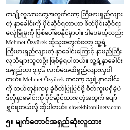
တချို့လူသားတွေအတွက်တော့ ကြီးမားရှည်လျား
တဲ့ နှာခေါင်းကို ပိုင်ဆိုင်ရတာဟာ စိတ်ပိုင်းဆိုင်ရာ
မလုံခြုံမှုကို ဖြစ်ပေါ်စေနိုင်မှာပါ။ ဒါပေမယ့်လည်း
Mehmet Özyürek ဆိုသူအတွက်တော့ သူ့ရဲ့
ကြီးမားရှည်လျားတဲ့ နှာခေါင်းကြောင့် နာမည်ကြီး
လူသိများသူတဦး ဖြစ်ခဲ့ရပါတယ်။ သူ့ရဲ့နှာခေါင်း
အရှည်ဟာ ၃.၄၆ လက်မအထိရှည်လျားလှပါ
တယ်။ Mehmet Özyürek ကတော့ သူ့ရဲ့နှာခေါင်း
ကို ဘယ်တုန်းကမှ ခွဲစိတ်ပြုပြင်ဖို့ စိတ်ကူးမရှိခဲ့ပဲ
ဒီလိုနှာခေါင်းကို ပိုင်ဆိုင်ထားရတဲ့အတွက် ပျော်
ရွှင်ရတယ်လို့ ဆိုပါတယ်။ shwekhitonlinetv.com
၅။ မျက်တောင်အရှည်ဆုံးလူသား