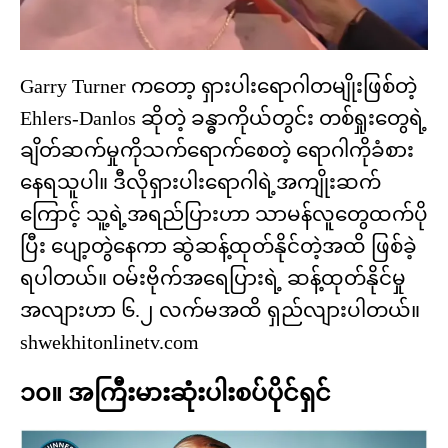
Garry Turner ကတော့ ရှားပါးရောဂါတမျိုးဖြစ်တဲ့
Ehlers-Danlos ဆိုတဲ့ ခန္ဓာကိုယ်တွင်း တစ်ရှုးတွေရဲ့
ချိတ်ဆက်မှုကိုသက်ရောက်စေတဲ့ ရောဂါကိုခံစား
နေရသူပါ။ ဒီလိုရှားပါးရောဂါရဲ့အကျိုးဆက်
ကြောင့် သူ့ရဲ့အရည်ပြားဟာ သာမန်လူတွေထက်ပို
ပြီး ပျော့တွဲနေကာ ဆွဲဆန့်ထုတ်နိုင်တဲ့အထိ ဖြစ်ခဲ့
ရပါတယ်။ ဝမ်းဗိုက်အရေပြားရဲ့ ဆန့်ထုတ်နိုင်မှု
အလျားဟာ ၆.၂ လက်မအထိ ရှည်လျားပါတယ်။
shwekhitonlinetv.com
၁၀။ အကြီးမားဆုံးပါးစပ်ပိုင်ရှင်