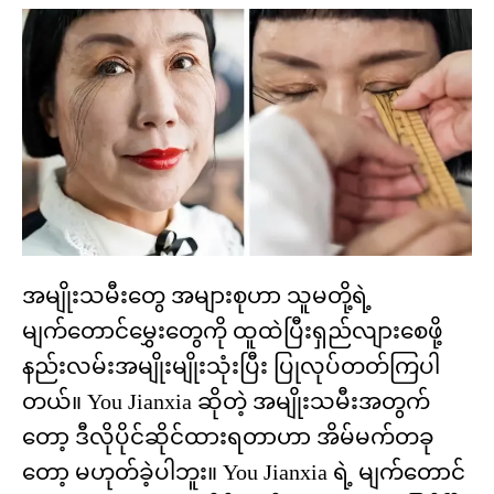
အမျိုးသမီးတွေ အများစုဟာ သူမတို့ရဲ့
မျက်တောင်မွှေးတွေကို ထူထဲပြီးရှည်လျားစေဖို့
နည်းလမ်းအမျိုးမျိုးသုံးပြီး ပြုလုပ်တတ်ကြပါ
တယ်။ You Jianxia ဆိုတဲ့ အမျိုးသမီးအတွက်
တော့ ဒီလိုပိုင်ဆိုင်ထားရတာဟာ အိမ်မက်တခု
တော့ မဟုတ်ခဲ့ပါဘူး။ You Jianxia ရဲ့ မျက်တောင်