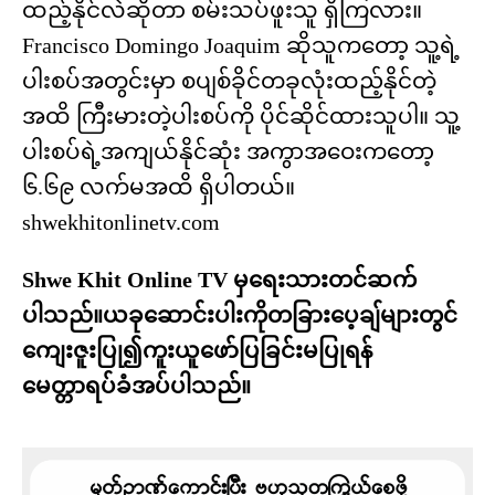
ထည့်နိုင်လဲဆိုတာ စမ်းသပ်ဖူးသူ ရှိကြလား။
Francisco Domingo Joaquim ဆိုသူကတော့ သူ့ရဲ့
ပါးစပ်အတွင်းမှာ စပျစ်ခိုင်တခုလုံးထည့်နိုင်တဲ့
အထိ ကြီးမားတဲ့ပါးစပ်ကို ပိုင်ဆိုင်ထားသူပါ။ သူ့
ပါးစပ်ရဲ့အကျယ်နိုင်ဆုံး အကွာအဝေးကတော့
၆.၆၉ လက်မအထိ ရှိပါတယ်။
shwekhitonlinetv.com
Shwe Khit Online TV မှရေးသားတင်ဆက်
ပါသည်။ယခုဆောင်းပါးကိုတခြားပေ့ချ်များတွင်
ကျေးဇူးပြု၍ကူးယူဖော်ပြခြင်းမပြုရန်
မေတ္တာရပ်ခံအပ်ပါသည်။