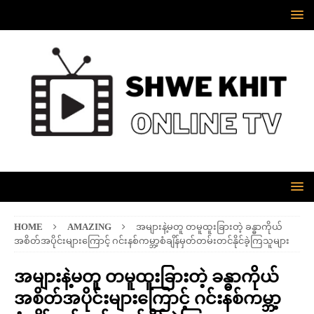
HOME
AMAZING
အများနဲ့မတူ တမူထူးခြားတဲ့ ခန္ဓာကိုယ်
အစိတ်အပိုင်းများကြောင့် ဂင်းနစ်ကမ္ဘာ့စံချိန်မှတ်တမ်းတင်နိုင်ခဲ့ကြသူများ
အများနဲ့မတူ တမူထူးခြားတဲ့ ခန္ဓာကိုယ်
အစိတ်အပိုင်းများကြောင့် ဂင်းနစ်ကမ္ဘာ့