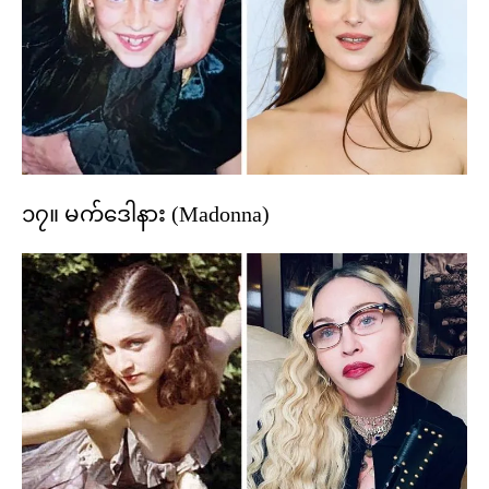
၁၇။ မက်ဒေါနား (Madonna)