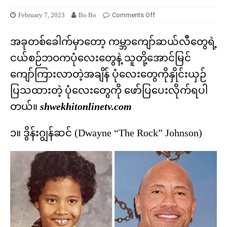
February 7, 2023
Bo Bo
Comments Off
အခုတစ်ခေါက်မှာတော့ ကမ္ဘာကျော်ဆယ်လီတွေရဲ့
ငယ်စဉ်ဘဝကပုံလေးတွေနဲ့ သူတို့အောင်မြင်
ကျော်ကြားလာတဲ့အချိန် ပုံလေးတွေကိုနှိုင်းယှဉ်
ပြသထားတဲ့ ပုံလေးတွေကို ဖော်ပြပေးလိုက်ရပါ
တယ်။
shwekhitonlinetv.com
၁။ ဒွိန်းဂျွန်ဆင် (Dwayne “The Rock” Johnson)