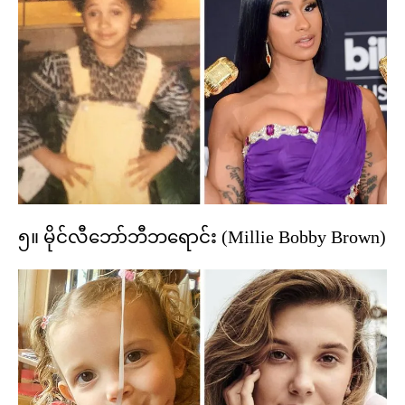
၅။ မိုင်လီဘော်ဘီဘရောင်း (Millie Bobby Brown)