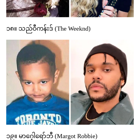
၁၈။ သည်ဝီကန်းဒ် (The Weeknd)
၁၉။ မာဂေ့ါရော်ဘီ (Margot Robbie)