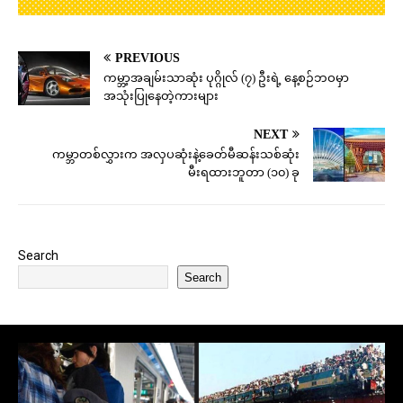
PREVIOUS
ကမ္ဘာ့အချမ်းသာဆုံး ပုဂ္ဂိုလ် (၇) ဦးရဲ့ နေ့စဉ်ဘဝမှာ
အသုံးပြုနေတဲ့ကားများ
NEXT
ကမ္ဘာတစ်လွှားက အလှပဆုံးနဲ့ခေတ်မီဆန်းသစ်ဆုံး
မီးရထားဘူတာ (၁၀) ခု
Search
Search