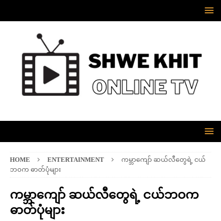
HOME
ENTERTAINMENT
ကမ္ဘာကျော် ဆယ်လီတွေရဲ့ ငယ်
ဘဝက ဓာတ်ပုံများ
ကမ္ဘာကျော် ဆယ်လီတွေရဲ့ ငယ်ဘဝက
ဓာတ်ပုံများ