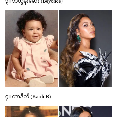
၃။ ဘီယွန်းဆေး (Beyonce)
၄။ ကာဒီဘီ (Kardi B)