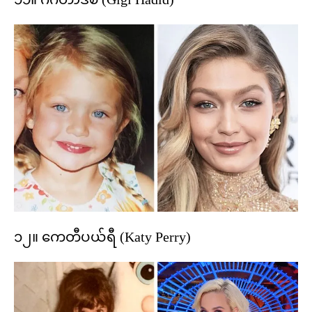
၁၂။ ကေတီပယ်ရီ (Katy Perry)