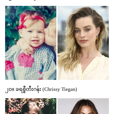
၂၀။ ခရစ္စီတီးဂန်း (Chrissy Tiegan)