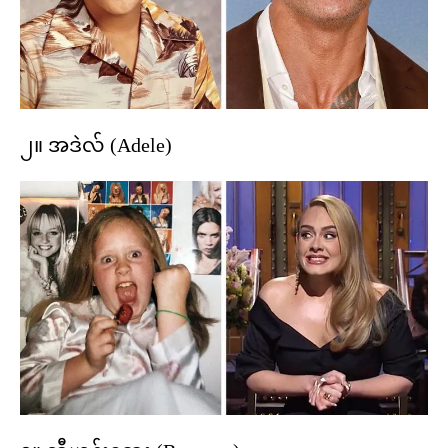
၂။ အဒဲလ် (Adele)