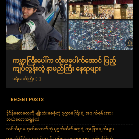
ကမ္ဘာကြီးပေါ်က တိုးမပေါက်အောင် ပြည့်
ကျပ်လွန်းတဲ့ နာမည်ကြီး နေရာများ
ပရိသတ်ကြီး
[...]
RECENT POSTS
ဒိုင်နိုဆောတွေကို မျိုးတုံးစေခဲ့တဲ့ ဥက္ကာခဲကြီးရဲ့ အဖျက်စွမ်းအား
ဘယ်လောက်ရှိခဲ့လဲ
သင်သိမှာမဟုတ်လောက်တဲ့ ပုရွက်ဆိတ်တွေရဲ့ ထူးခြားချက်များ ….
တရုတ်နိုင်ငံက နာမည်ကျော် လမ်းဘေးအစားအစာ တစ်ခုဖြစ်တဲ့