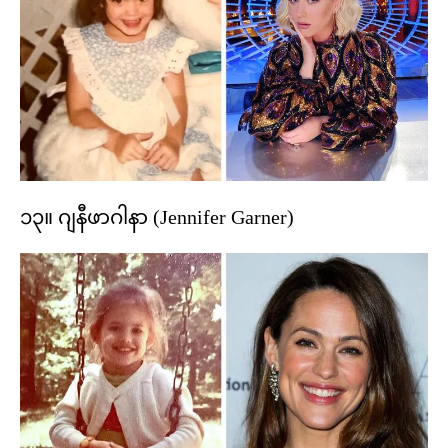
၁၃။ ဂျနီဖာဂါနာ (Jennifer Garner)