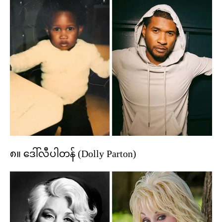
၈။ ဒေါ်လီပါတန် (Dolly Parton)