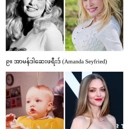
၉။ အာမန်ဒါဆေးဖရီးဒ် (Amanda Seyfried)