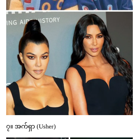
၇။ အက်ရှာ (Usher)