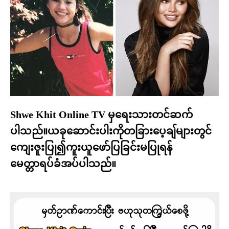
Shwe Khit Online TV မှရေးသားတင်ဆက်
ပါသည်။ယခုဆောင်းပါးကိုတခြားပေ့ချ်များတွင်
ကျေးဇူးပြု၍ကူးယူဖော်ပြခြင်းမပြုရန်
မေတ္တာရပ်ခံအပ်ပါသည်။