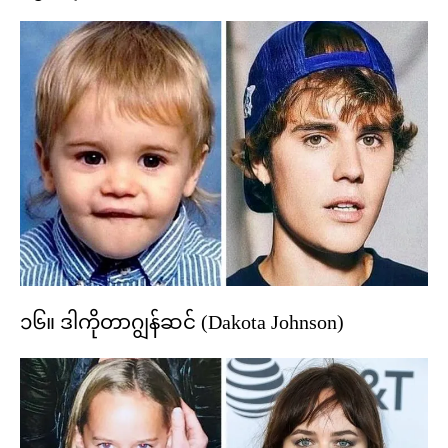
၁၆။ ဒါကိုတာဂျွန်ဆင် (Dakota Johnson)