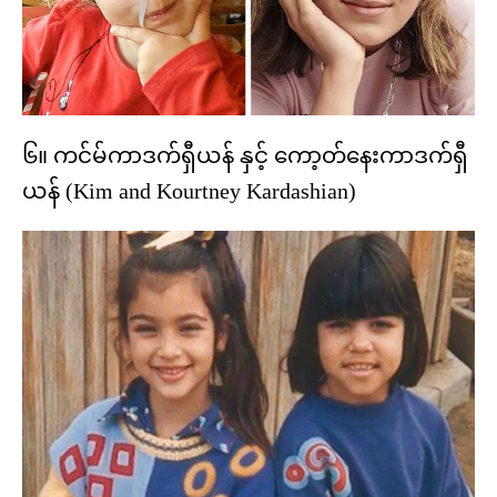
၆။ ကင်မ်ကာဒက်ရှီယန် နှင့် ကော့တ်နေးကာဒက်ရှီ
ယန် (Kim and Kourtney Kardashian)