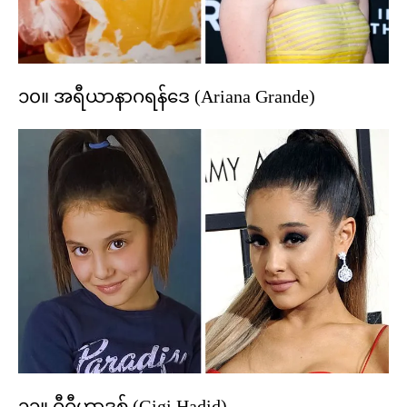
၁၀။ အရီယာနာဂရန်ဒေ (Ariana Grande)
၁၁။ ဂီဂီဟာဒစ် (Gigi Hadid)