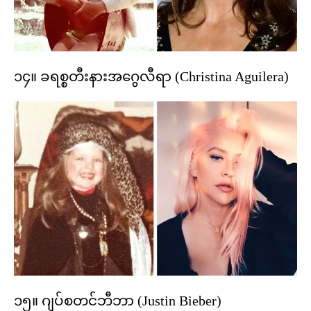
၁၄။ ခရစ္စတီးနားအဂွေလီရာ (Christina Aguilera)
၁၅။ ဂျပ်စတင်ဘီဘာ (Justin Bieber)