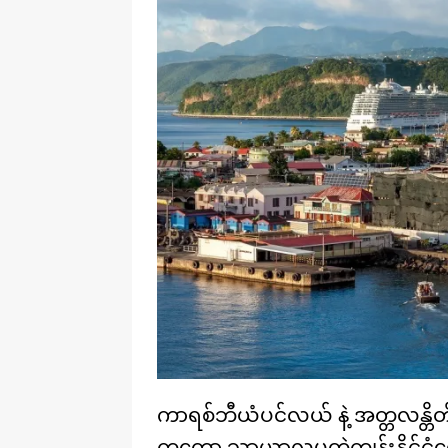
ကာရစ်ဘီယံပင်လယ် နဲ့ အတ္တလန္တိတ်သမ
ကတော့ သာယာလှပတဲ့ကျွန်းနိုင်ငံ