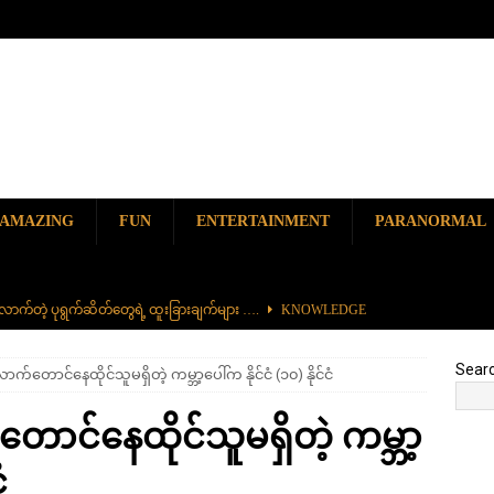
AMAZING
FUN
ENTERTAINMENT
PARANORMAL
ာက်တဲ့ ပုရွက်ဆိတ်တွေရဲ့ ထူးခြားချက်များ ….
KNOWLEDGE
ာမည်ကျော် လမ်းဘေးအစားအစာ တစ်ခုဖြစ်တဲ့ ကျောက်စရစ်ခဲကြော်
Sear
ောက်တောင်နေထိုင်သူမရှိတဲ့ ကမ္ဘာ့ပေါ်က နိုင်ငံ (၁၀) နိုင်ငံ
ှာ တစ်ခုတည်းရှိတဲ့ စိတ်ကူးယဉ်ဆန်ဆန် ရေအောက်ပန်းခြံ
AMAZING
၆၀၀) ကျော်နဲ့ ကမ္ဘာ့အရှည်ဆုံး မီးရထားကြီး
KNOWLEDGE
တောင်နေထိုင်သူမရှိတဲ့ ကမ္ဘာ့
ကို မျိုးတုံးစေခဲ့တဲ့ ဥက္ကာခဲကြီးရဲ့ အဖျက်စွမ်းအား ဘယ်လောက်ရှိခဲ့လဲ
ံ