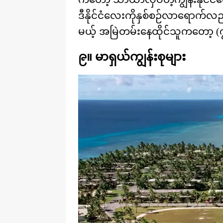
ဒီနိုင်ငံလေးကိုနှစ်စဉ်လာရောက်လ
မယ့် အမြဲတမ်းနေထိုင်သူကတော့ (
၉။ မာရှယ်ကျွန်းစုများ