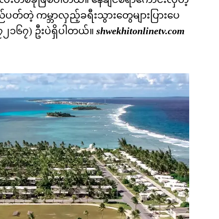
ည်ပတ်တဲ့ ကမ္ဘာလှည့်ခရီးသွားတွေများပြားပေ
၇၂၁၆၇) ဦးပဲရှိပါတယ်။
shwekhitonlinetv.com