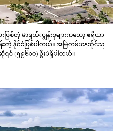
ံလေးဖြစ်တဲ့ မာရှယ်ကျွန်းစုများကတော့ ဧရိယာ
်းတဲ့ နိုင်ငံဖြစ်ပါတယ်။ အမြဲတမ်းနေထိုင်သူ
ရင် (၅၉၆၁၀) ဦးပဲရှိပါတယ်။