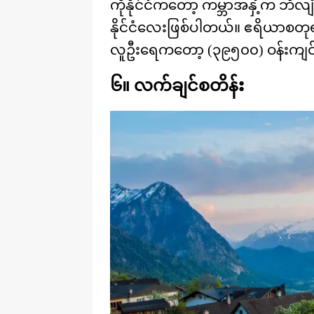
ကိုနိုင်ငံကတော့ ကမ္ဘာအနှံ့က ဘီ
နိုင်ငံလေးဖြစ်ပါတယ်။ ဧရိယာစတုရန်
လူဦးရေကတော့ (၃၉၅၀၀) ဝန်းကျင်
၆။ လက်ချင်စတိန်း