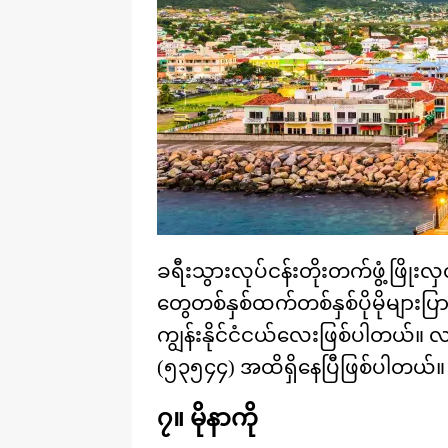
ခရီးသွားလုပ်ငန်းတိုးတက်ဖွံ့ဖြိုးလှ
တွေတစ်နှစ်ထက်တစ်နှစ်ပိုမိုများပ
ကျွန်းနိုင်ငံငယ်လေးဖြစ်ပါတယ်။ လက
(၅၃၅၄၄) အထိရှိနေပြီဖြစ်ပါတယ်။
၇။ မိုနာကို