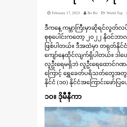
KNOWLEDGE
February 17, 2023
Bo Bo
World Top
ဒီကနေ့ ကမ္ဘာကြီးမှာဆိုရင်လွတ်လပ်တ
စုစုပေါင်းကတော့ ၂၀၂၂ နိုဝင်ဘာလ 
ဖြစ်ပါတယ်။ ဒီအထဲမှာ တရုတ်နိုင်င
ကျော်နေထိုင်လျက်ရှိပါတယ်။ ဒါပေမ
လူဦးရေမရှိဘဲ လူဦးရေထောင်ဂဏန်း
ကြောင့် ရွှေခေတ်ပရိသတ်တွေအတွက
နိုင်ငံ (၁၀) နိုင်ငံအကြောင်းဖော်
၁၀။ ဒိုမီနီကာ