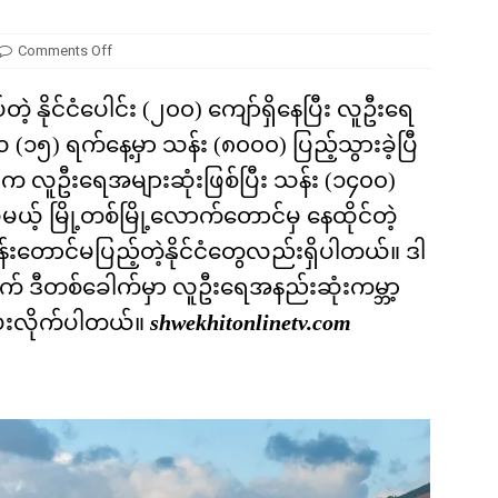
Comments Off
ဲ့ နိုင်ငံပေါင်း (၂၀၀) ကျော်ရှိနေပြီး လူဦးရေ
(၁၅) ရက်နေ့မှာ သန်း (၈၀၀၀) ပြည့်သွားခဲ့ပြီ
ံက လူဦးရေအများဆုံးဖြစ်ပြီး သန်း (၁၄၀၀)
ယ့် မြို့တစ်မြို့လောက်တောင်မှ နေထိုင်တဲ့
တောင်မပြည့်တဲ့နိုင်ငံတွေလည်းရှိပါတယ်။ ဒါ
် ဒီတစ်ခေါက်မှာ လူဦးရေအနည်းဆုံးကမ္ဘာ့
ပြပေးလိုက်ပါတယ်။
shwekhitonlinetv.com