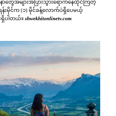
လျံနာတွေအများအပြားသွားရောက်နေထိုင်ကြတဲ့
းမိုင်က (၁) မိုင်ခန့်လောက်ပဲရှိပေမယ့်
ရှိပါတယ်။
shwekhitonlinetv.com