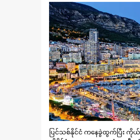
ပြင်သစ်နိုင်ငံ ကနေခွဲထွက်ပြီး ကိ