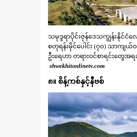
သမုဒ္ဒရာပိုင်းဇုန်ဒေသကျွန်းနိုင်င
စတုရန်းမိုင်ပေါင်း (၇၀) သာကျယ်ဝန
ဦးရေဟာ တရားဝင်စာရင်းတွေအရဆို
shwekhitonlinetv.com
၈။ စိန့်ကစ်နှင့်နီဗစ်