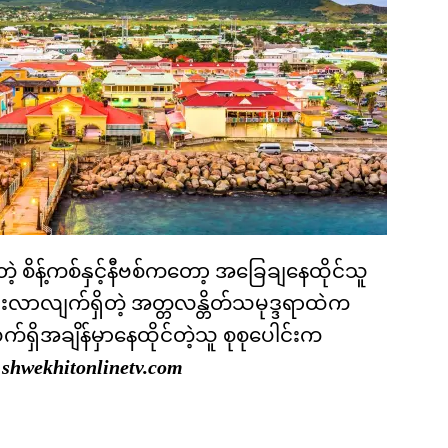
တဲ့ စိန့်ကစ်နှင့်နီဗစ်ကတော့ အခြေချနေထိုင်သူ
ြားလာလျက်ရှိတဲ့ အတ္တလန္တိတ်သမုဒ္ဒရာထဲက
်ရှိအချိန်မှာနေထိုင်တဲ့သူ စုစုပေါင်းက
shwekhitonlinetv.com