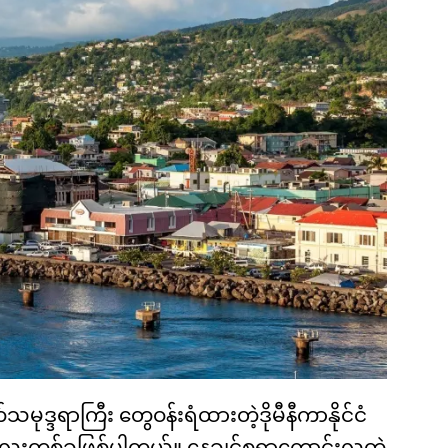
ုဒ္ဒရာကြီး တွေဝန်းရံထားတဲ့ဒိုမီနီကာနိုင်ငံ
လေးတစ်ခုဖြစ်ပါတယ်။ နေချင်စရာကောင်းလှတဲ့