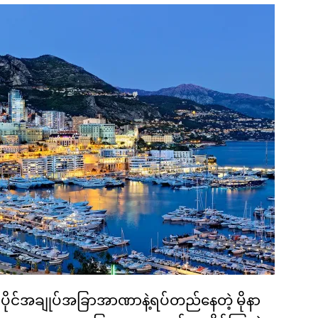
ုယ်ပိုင်အချုပ်အခြာအာဏာနဲ့ရပ်တည်နေတဲ့ မိုနာ