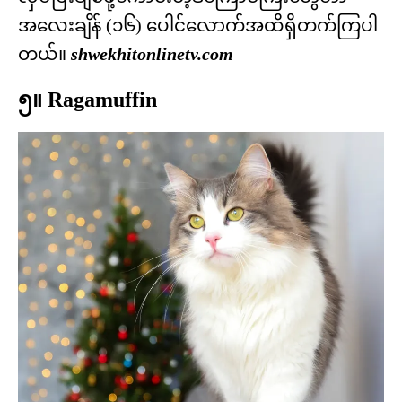
အလေးချိန် (၁၆) ပေါင်လောက်အထိရှိတက်ကြပါ
တယ်။
shwekhitonlinetv.com
၅။ Ragamuffin