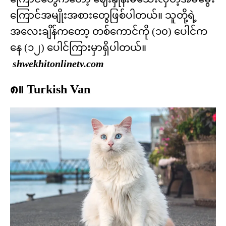
ကြောင်အမျိုးအစားတွေဖြစ်ပါတယ်။ သူတို့ရဲ့
အလေးချိန်ကတော့ တစ်ကောင်ကို (၁၀) ပေါင်က
နေ (၁၂) ပေါင်ကြားမှာရှိပါတယ်။
shwekhitonlinetv.com
၈။ Turkish Van