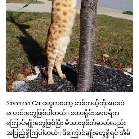
Savannah Cat တွေကတော့ တစ်ကယ့်ကိုအစေခံ
ကောင်းတွေဖြစ်ပါတယ်။ တောရိုင်းအာဖရိက
ကြောင်မျိုးတွေဖြစ်ပြီး မိသားစုစိတ်ဓာတ်လည်း
အပြည့်ရှိကြပါတယ်။ ဒီကြောင်မျိုးတွေရှိရင် အိမ်