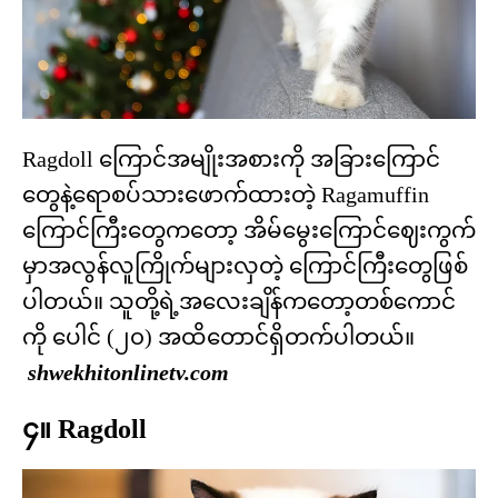
Ragdoll ကြောင်အမျိုးအစားကို အခြားကြောင်
တွေနဲ့ရောစပ်သားဖောက်ထားတဲ့ Ragamuffin
ကြောင်ကြီးတွေကတော့ အိမ်မွေးကြောင်ဈေးကွက်
မှာအလွန်လူကြိုက်များလှတဲ့ ကြောင်ကြီးတွေဖြစ်
ပါတယ်။ သူတို့ရဲ့အလေးချိန်ကတော့တစ်ကောင်
ကို ပေါင် (၂၀) အထိတောင်ရှိတက်ပါတယ်။
shwekhitonlinetv.com
၄။ Ragdoll