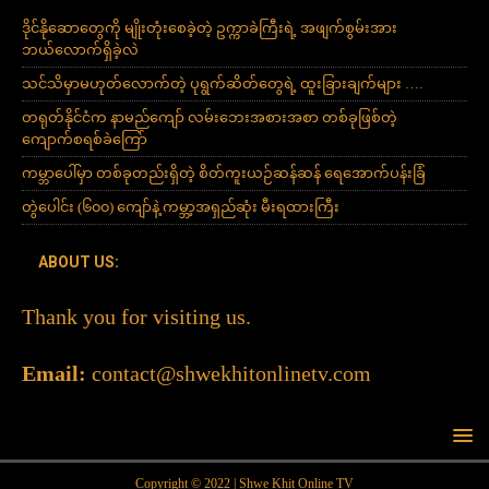
ဒိုင်နိုဆောတွေကို မျိုးတုံးစေခဲ့တဲ့ ဥက္ကာခဲကြီးရဲ့ အဖျက်စွမ်းအား
ဘယ်လောက်ရှိခဲ့လဲ
သင်သိမှာမဟုတ်လောက်တဲ့ ပုရွက်ဆိတ်တွေရဲ့ ထူးခြားချက်များ ….
တရုတ်နိုင်ငံက နာမည်ကျော် လမ်းဘေးအစားအစာ တစ်ခုဖြစ်တဲ့
ကျောက်စရစ်ခဲကြော်
ကမ္ဘာပေါ်မှာ တစ်ခုတည်းရှိတဲ့ စိတ်ကူးယဉ်ဆန်ဆန် ရေအောက်ပန်းခြံ
တွဲပေါင်း (၆၀၀) ကျော်နဲ့ ကမ္ဘာ့အရှည်ဆုံး မီးရထားကြီး
ABOUT US:
Thank you for visiting us.
Email:
contact@shwekhitonlinetv.com
Copyright © 2022 | Shwe Khit Online TV