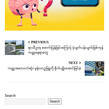
PREVIOUS
ရာသီဥတု ဖောက်ပြန်ခြင်းကြောင့် ပုံပျက်ပန်းပျက်ဖြစ်ကုန်
ကမ္ဘာ့နေရာတွေ
NEXT
ကမ္ဘာ့အလေးလံဆုံး မုန်လာဥဖြူကို စိုက်ပျိုးအောင်မြင်ခဲ့
Search
Search