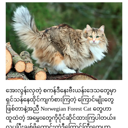
အေးလွန်းလှတဲ့ စကန်ဒီနေးဗီးယန်းဒေသတွေမှာ
ရှင်သန်နေထိုင်ကျက်စားကြတဲ့ ကြောင်မျိုးတွေ
ဖြစ်တာနဲ့အညီ Norwegian Forest Cat တွေဟာ
ထူထဲတဲ့ အမွှေးတွေကိုပိုင်ဆိုင်ထားကြပါတယ်။
လှပပြီးချစ်ဖို့ကောင်းတဲ့ဒီကြောင်ကြီးတွေဟာ