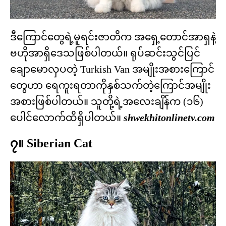
ဒီကြောင်တွေရဲ့မူရင်းဇာတိက အရှေ့တောင်အာရှနဲ့
ဗဟိုအာရှိဒေသဖြစ်ပါတယ်။ ရုပ်ဆင်းသွင်ပြင်
ချောမောလှပတဲ့ Turkish Van အမျိုးအစားကြောင်
တွေဟာ ရေကူးရတာကိုနှစ်သက်တဲ့ကြောင်အမျိုး
အစားဖြစ်ပါတယ်။ သူတို့ရဲ့အလေးချိန်က (၁၆)
ပေါင်လောက်ထိရှိပါတယ်။
shwekhitonlinetv.com
၇။ Siberian Cat