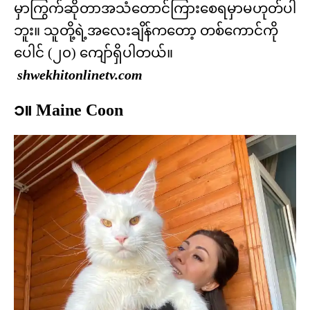
မှာကြွက်ဆိုတာအသံတောင်ကြားစေရမှာမဟုတ်ပါ
ဘူး။ သူတို့ရဲ့အလေးချိန်ကတော့ တစ်ကောင်ကို
ပေါင် (၂၀) ကျော်ရှိပါတယ်။
shwekhitonlinetv.com
၁။ Maine Coon