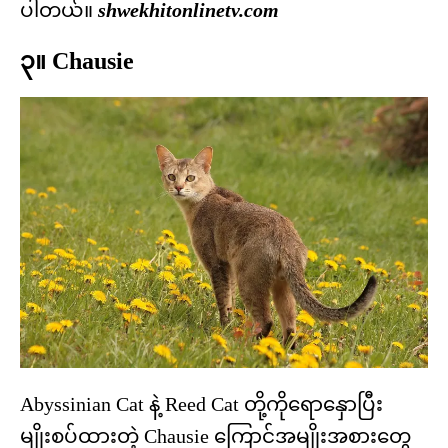
ပါတယ်။
shwekhitonlinetv.com
၃။ Chausie
Abyssinian Cat နဲ့ Reed Cat တို့ကိုရောနှောပြီး
မျိုးစပ်ထားတဲ့ Chausie ကြောင်အမျိုးအစားတွေ