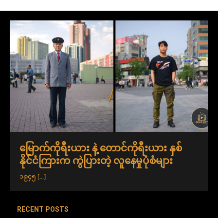
မြောက်ကိုရီးယား နဲ့ တောင်ကိုရီးယား နှစ်
နိုင်ငံကြားက ကွဲပြားတဲ့ လူနေမှုပုံစံများ
၁၉၄၅
[...]
RECENT POSTS