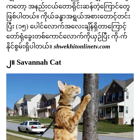
ကတော့ အနည်းငယ်တောရိုင်းဆန်တဲ့ကြောင်တွေ
ဖြစ်ပါတယ်။ ကိုယ်ခန္ဓာအရွယ်အစားတောင့်တင်း
ပြီး (၁၅) ပေါင်လောက်အလေးချိန်ရှိတာကြောင့်
တော်ရုံခွေးတစ်ကောင်လောက်ကိုယှဉ်ပြီး ကို-က်
နိုင်စွမ်းရှိပါတယ်။
shwekhitonlinetv.com
၂။ Savannah Cat