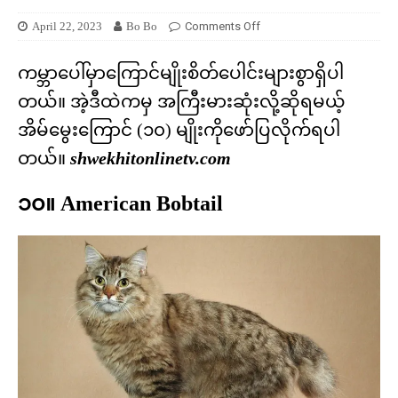
April 22, 2023
Bo Bo
Comments Off
ကမ္ဘာပေါ်မှာကြောင်မျိုးစိတ်ပေါင်းများစွာရှိပါ
တယ်။ အဲ့ဒီထဲကမှ အကြီးမားဆုံးလို့ဆိုရမယ့်
အိမ်မွေးကြောင် (၁၀) မျိုးကိုဖော်ပြလိုက်ရပါ
တယ်။
shwekhitonlinetv.com
၁၀။ American Bobtail