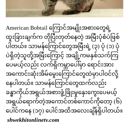
American Bobtail ကြောင်အမျိုးအစားတွေရဲ့
ထူးခြားချက်က တိုပြီးတုတ်နေတဲ့ အမြီးပုံစံပဲဖြစ်
ပါတယ်။ သာမန်ကြောင်တွေအမြီးရဲ့ (၃) ပုံ (၁) ပုံ
ပဲရှိတဲ့သူတို့အမြီးကြောင့် အချို့ကမနှစ်သက်ကြ
ပေမယ့်လည်း လက်ရှိကမ္ဘာပေါ်မှာ ရောင်းအား
အကောင်းဆုံးအိမ်မွေးကြောင်တွေထဲမှာပါဝင်လို့
နေပါတယ်။ သာမန်ကြောင်တွေထက်လည်း
ခန္ဓာကိုယ်အရွယ်အစားဖွံ့ဖြိုးမှုနှေးကွေးပေမယ့်
အရွယ်ရောက်တဲ့အကောင်တစ်ကောင်ကိုတော့ (၆)
ပေါင်ကနေ (၁၇) ပေါင်အထိအလေးချိန်ရှိပါတယ်။
shwekhitonlinetv.com