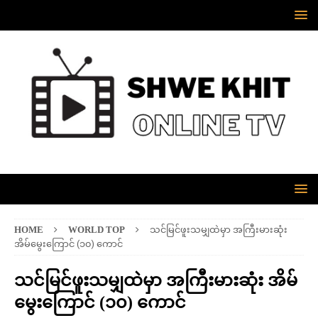
HOME
WORLD TOP
သင်မြင်ဖူးသမျှထဲမှာ အကြီးမားဆုံး
အိမ်မွေးကြောင် (၁၀) ကောင်
သင်မြင်ဖူးသမျှထဲမှာ အကြီးမားဆုံး အိမ်
မွေးကြောင် (၁၀) ကောင်