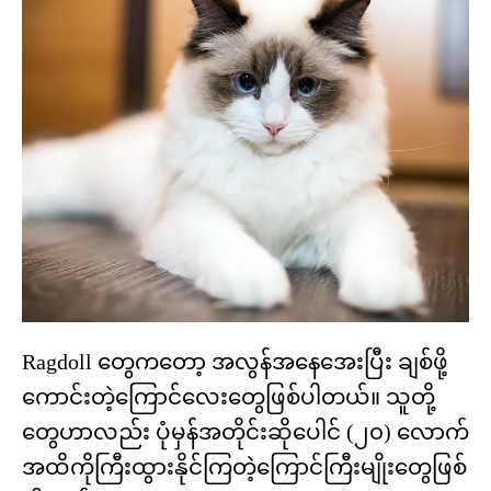
Ragdoll တွေကတော့ အလွန်အနေအေးပြီး ချစ်ဖို့
ကောင်းတဲ့ကြောင်လေးတွေဖြစ်ပါတယ်။ သူတို့
တွေဟာလည်း ပုံမှန်အတိုင်းဆိုပေါင် (၂၀) လောက်
အထိကိုကြီးထွားနိုင်ကြတဲ့ကြောင်ကြီးမျိုးတွေဖြစ်