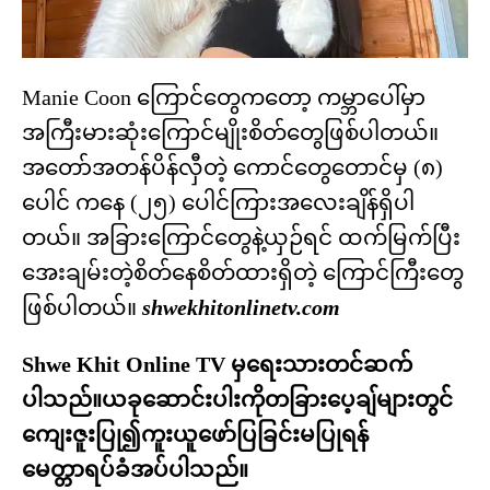
Manie Coon ကြောင်တွေကတော့ ကမ္ဘာပေါ်မှာ
အကြီးမားဆုံးကြောင်မျိုးစိတ်တွေဖြစ်ပါတယ်။
အတော်အတန်ပိန်လှီတဲ့ ကောင်တွေတောင်မှ (၈)
ပေါင် ကနေ (၂၅) ပေါင်ကြားအလေးချိန်ရှိပါ
တယ်။ အခြားကြောင်တွေနဲ့ယှဉ်ရင် ထက်မြက်ပြီး
အေးချမ်းတဲ့စိတ်နေစိတ်ထားရှိတဲ့ ကြောင်ကြီးတွေ
ဖြစ်ပါတယ်။
shwekhitonlinetv.com
Shwe Khit Online TV မှရေးသားတင်ဆက်
ပါသည်။ယခုဆောင်းပါးကိုတခြားပေ့ချ်များတွင်
ကျေးဇူးပြု၍ကူးယူဖော်ပြခြင်းမပြုရန်
မေတ္တာရပ်ခံအပ်ပါသည်။