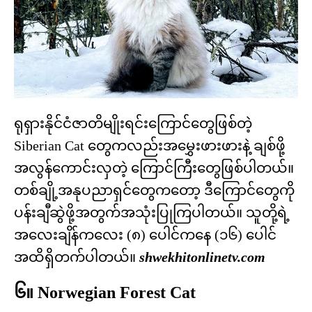
ရုရှားနိုင်ငံဇာတိမျိုးရင်းကြောင်တွေဖြစ်တဲ့
Siberian Cat တွေကလည်းအမွှေးဖားဖားနဲ့ ချစ်ဖို့
အလွန်ကောင်းလှတဲ့ ကြောင်ကြီးတွေဖြစ်ပါတယ်။
တစ်ချို့အနုပညာရှင်တွေကတော့ ဒီကြောင်တွေကို
ပန်းချီဆွဲဖို့အတွက်အသုံးပြုကြပါတယ်။ သူတို့ရဲ့
အလေးချိန်ကလေး (၈) ပေါင်ကနေ (၁၆) ပေါင်
အထိရှိတက်ပါတယ်။
shwekhitonlinetv.com
၆။ Norwegian Forest Cat