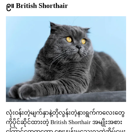
၉။ British Shorthair
လုံးဝန်းတဲ့မျက်နှာနဲ့တိုလွန်းတဲ့နားရွက်ကလေးတွေ
ကိုပိုင်ဆိုင်ထားတဲ့ British Shorthair အမျိုးအစား
ကြောင်တွေကတော့ ဈေးနှုန်းမသေးလှတဲ့အိမ်မွေး