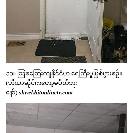
၁၁။ သြစတြေးလျနိုင်ငံမှာ ရေကြီးမှုဖြစ်ပွားစဉ်။
(ဘီယာဆိုင်ကတော့မပိတ်ဘူး
နော်)
shwekhitonlinetv.com