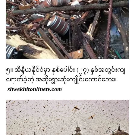
၅။ အိန္ဒိယနိုင်ငံမှာ နှစ်ပေါင်း (၂၇) နှစ်အတွင်းကျ
ရောက်ခဲ့တဲ့ အဆိုးရွားဆုံးကျိုင်းကောင်ဘေး။
shwekhitonlinetv.com