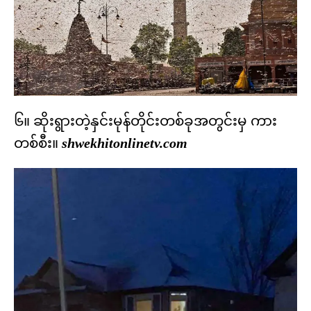
၆။ ဆိုးရွားတဲ့နှင်းမုန်တိုင်းတစ်ခုအတွင်းမှ ကား
တစ်စီး။
shwekhitonlinetv.com