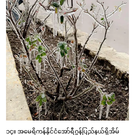
၁၄။ အမေရိကန်နိုင်ငံအော်ရီဂွှန်ပြည်နယ်ရှိအိမ်