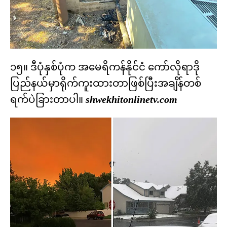
၁၅။ ဒီပုံနှစ်ပုံက အမေရိကန်နိုင်ငံ ကော်လိုရာဒို
ပြည်နယ်မှာရိုက်ကူးထားတာဖြစ်ပြီးအချိန်တစ်
ရက်ပဲခြားတာပါ။
shwekhitonlinetv.com