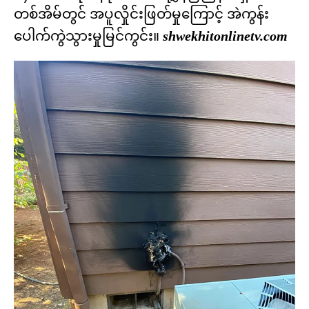
တစ်အိမ်တွင် အပူလှိုင်းဖြတ်မှုကြောင့် အဲကွန်း
ပေါက်ကွဲသွားမှုမြင်ကွင်း။
shwekhitonlinetv.com