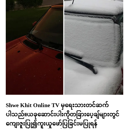
Shwe Khit Online TV မှရေးသားတင်ဆက်
ပါသည်။ယခုဆောင်းပါးကိုတခြားပေ့ချ်များတွင်
ကျေးဇူးပြု၍ကူးယူဖော်ပြခြင်းမပြုရန်