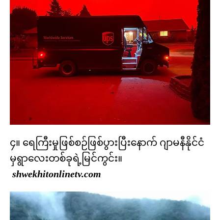
၄။ ရေကြီးမှုဖြစ်စဉ်ဖြစ်ပွားပြီးနောက် ဂျာမနီနိုင်ငံ
မှရွာလေးတစ်ခုရဲ့မြင်ကွင်း။
shwekhitonlinetv.com