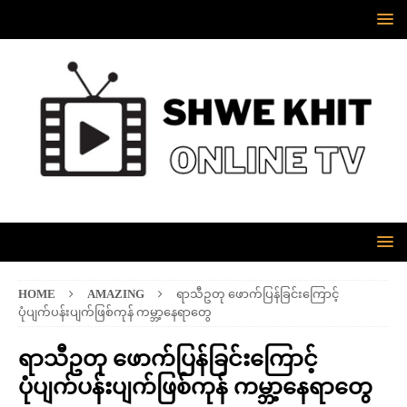
HOME
AMAZING
ရာသီဥတု ဖောက်ပြန်ခြင်းကြောင့်
ပုံပျက်ပန်းပျက်ဖြစ်ကုန် ကမ္ဘာ့နေရာတွေ
ရာသီဥတု ဖောက်ပြန်ခြင်းကြောင့်
ပုံပျက်ပန်းပျက်ဖြစ်ကုန် ကမ္ဘာ့နေရာတွေ