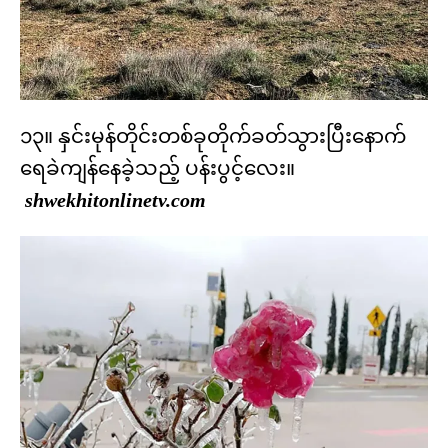
၁၃။ နှင်းမုန်တိုင်းတစ်ခုတိုက်ခတ်သွားပြီးနောက်
ရေခဲကျန်နေခဲ့သည့် ပန်းပွင့်လေး။
shwekhitonlinetv.com