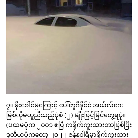
၇။ မိုးခေါင်မှုကြောင့် ပေါ်တူဂီနိုင်ငံ အယ်လ်ဂေး
မြစ်ကိုမတူညီသည့်ပုံစံ (၂) မျိုးဖြင့်မြင်တွေ့ရပုံ။
(ပထမပုံက ၂၀၀၁ ဧပြီ ကရိုက်ကူးထားတာဖြစ်ပြီး
ဒုတိယပုံကတော့ ၂၀၂၂ ဇန်နဝါရီမှာရိုက်ကူးထား