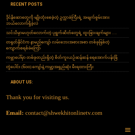
RECENT POSTS
ဒိုင်နိုဆောတွေကို မျိုးတုံးစေခဲ့တဲ့ ဥက္ကာခဲကြီးရဲ့ အဖျက်စွမ်းအား
ဘယ်လောက်ရှိခဲ့လဲ
သင်သိမှာမဟုတ်လောက်တဲ့ ပုရွက်ဆိတ်တွေရဲ့ ထူးခြားချက်များ ….
တရုတ်နိုင်ငံက နာမည်ကျော် လမ်းဘေးအစားအစာ တစ်ခုဖြစ်တဲ့
ကျောက်စရစ်ခဲကြော်
ကမ္ဘာပေါ်မှာ တစ်ခုတည်းရှိတဲ့ စိတ်ကူးယဉ်ဆန်ဆန် ရေအောက်ပန်းခြံ
တွဲပေါင်း (၆၀၀) ကျော်နဲ့ ကမ္ဘာ့အရှည်ဆုံး မီးရထားကြီး
ABOUT US:
Thank you for visiting us.
Email:
contact@shwekhitonlinetv.com