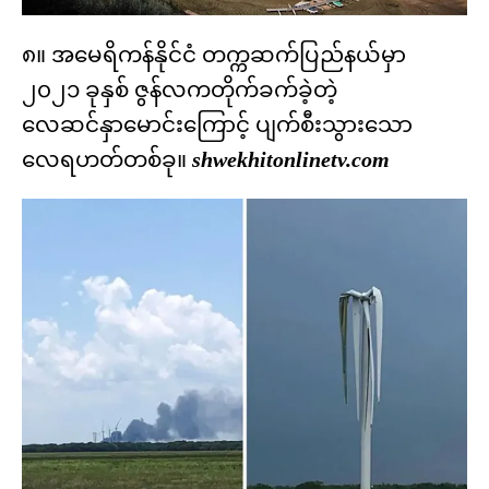
၈။ အမေရိကန်နိုင်ငံ တက္ကဆက်ပြည်နယ်မှာ
၂၀၂၁ ခုနှစ် ဇွန်လကတိုက်ခက်ခဲ့တဲ့
လေဆင်နှာမောင်းကြောင့် ပျက်စီးသွားသော
လေရဟတ်တစ်ခု။
shwekhitonlinetv.com