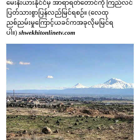
မေးနီးယားနိုင်ငံမှ အာရာရတ်တောင်ကို ကြည်လင်
ပြတ်သားစွာပြန်လည်မြင်ရစဉ်။ (လေထု
ညစ်ညမ်းမှုကြောင့်ယခင်ကအခုလိုမမြင်ရ
ပါ။)
shwekhitonlinetv.com