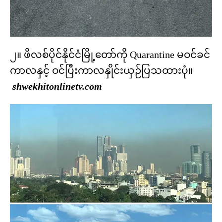
၂။ ဖိလစ်ပိုင်နိုင်ငံမြို့တော်ကို Quarantine မဝင်ခင်
ကာလနှင့် ဝင်ပြီးကာလနှိုင်းယှဉ်ပြသထားပုံ။
shwekhitonlinetv.com