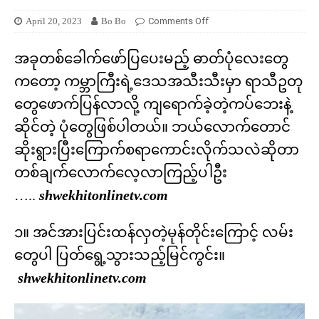
April 20, 2023
Bo Bo
Comments Off
အခုတစ်ခေါက်ဖော်ပြပေးမည့် ဓာတ်ပုံလေးတွေ
ကတော့ ကမ္ဘာကြီးရဲ့ဒေသအသီးသီးမှာ ရာသီဥတု
တွေဖောက်ပြန်လာလို့ ကျရောက်ခဲ့တဲ့ကပ်ဘေးနဲ့
ဆိုင်တဲ့ ပုံတွေဖြစ်ပါတယ်။ ဘယ်လောက်တောင်
ဆိုးရွားပြီးကြောက်စရာကောင်းလိုက်သလဲဆိုတာ
တစ်ချက်လောက်လေ့လာကြည့်ပါဦး
…..
shwekhitonlinetv.com
၁။ အင်အားပြင်းထန်လှတဲ့မုန်တိုင်းကြောင့် လမ်း
တွေပါ ပြတ်ရွေ့သွားသည့်မြင်ကွင်း။
shwekhitonlinetv.com