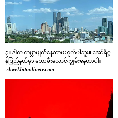
၃။ ဒါက ကမ္ဘာပျက်နေတာမဟုတ်ပါဘူး။ အော်ရီဂွ
န်ပြည်နယ်မှာ တောမီးလောင်ကျွမ်းနေတာပါ။
shwekhitonlinetv.com