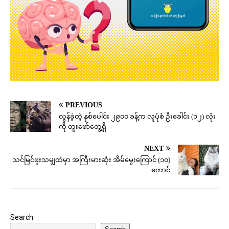
PREVIOUS
လွန်ခဲ့တဲ့ နှစ်ပေါင်း ၂၉၀၀ ခန့်က လူပုံစံ ဦးခေါင်း (၁၂) လုံး
ကို တူးဖော်တွေ့ရှိ
NEXT
သင်မြင်ဖူးသမျှထဲမှာ အကြီးမားဆုံး အိမ်မွေးကြောင် (၁၀)
ကောင်
Search