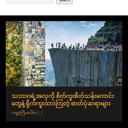
Search
သဘာဝရဲ့အလှကို စိတ်ကူးစိတ်သန်းကောင်း
တွေနဲ့ ရိုက်ကူးထားကြတဲ့ ဓာတ်ပုံဆရာများ
ကမ္ဘာကြီးပေါ်က
[...]