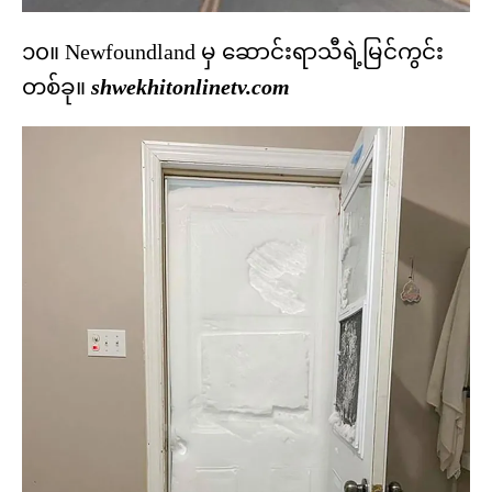
၁၀။ Newfoundland မှ ဆောင်းရာသီရဲ့မြင်ကွင်း
တစ်ခု။
shwekhitonlinetv.com