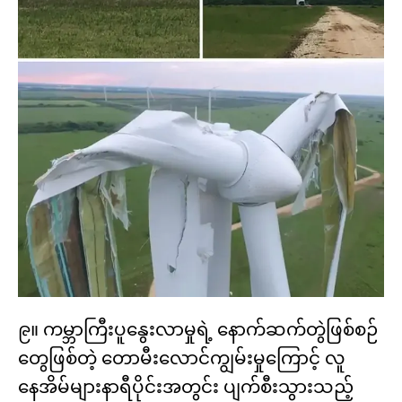
၉။ ကမ္ဘာကြီးပူနွေးလာမှုရဲ့ နောက်ဆက်တွဲဖြစ်စဉ်
တွေဖြစ်တဲ့ တောမီးလောင်ကျွမ်းမှုကြောင့် လူ
နေအိမ်များနာရီပိုင်းအတွင်း ပျက်စီးသွားသည့်