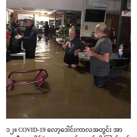
၁၂။ COVID-19 လော့ဒေါင်းကာလအတွင်း အာ