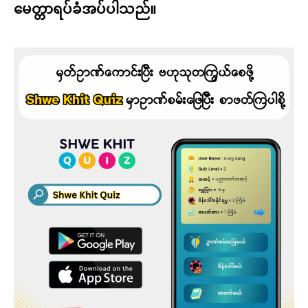
မေတ္တာရပ်ခံအပ်ပါသည်။