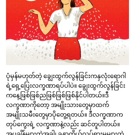
ပုံမှန်မဟုတ်တဲ့ ချွေးထွက်လွန်ခြင်းကနှလုံးရောဂါ
ရဲ့ရှေ့ပြေးလက္ခဏာရပ်ပါပဲ။ ချွေးထွက်လွန်ခြင်း
ကနေ့ဖြစ်ဖြစ်ညဖြစ်ဖြစ်ဖြစ်နိုင်ပါတယ်။ဒီ
လက္ခဏာကိုတော့ အမျိုးသားတွေမှာထက်
အမျိုးသမီးတွေမှာပိုတွေ့ရတယ်။ ဒီလက္ခဏာက
တုပ်ကွေးရဲ့ လက္ခဏာနဲ့လည်း ဆင်တူပါတယ်။
အပူချိန်များတဲ့အခါ၊ ခန္ဓာကိုယ်လှုပ်ရှားမှုများတဲ့