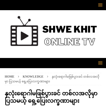
HOME
KNOWLEDGE
နှလုံးရောဂါမဖြစ်ပွားခင် တစ်လအလို
မှာ ပြသမယ့် ရှေ့ပြေးလက္ခဏာများ
နှလုံးရောဂါမဖြစ်ပွားခင် တစ်လအလိုမှာ
ပြသမယ့် ရှေ့ပြေးလက္ခဏာများ