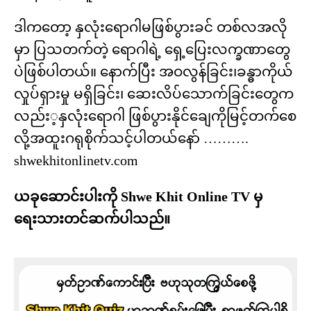
ဒါကတော့ နှလုံးရောဂါမဖြစ်ပွားခင် တစ်လအလို
မှာ ပြသတက်တဲ့ ရောဂါရဲ့ ရှေ့ပြေးလက္ခဏာတွေ
ပဲဖြစ်ပါတယ်။ နောက်ပြီး အဝလွန်ခြင်း၊ခန္ဓာကိုယ်
လှုပ်ရှားမှု မရှိခြင်း၊ ဆေးလိပ်သောက်ခြင်းတွေက
လည်း့နှလုံးရောဂါ ဖြစ်ပွားနိုင်ချေကိုမြင့်တက်စေ
လို့အထူးဂရုစိုက်သင့်ပါတယ်နော် ……….
shwekhitonlinetv.com
ယခုဆောင်းပါးကို Shwe Khit Online TV မှ
ရေးသားတင်ဆက်ပါသည်။