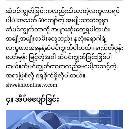
ဆံပင်ကျွတ်ခြင်းကလည်းသိသာတဲ့လက္ခဏာရပ်
ပါပဲ။အသက် 50ကျော်တဲ့ အမျိုးသားတွေမှာ
ဆံပင်ကျွတ်တာကို အများဆုံးတွေ့ရပါတယ်။
အချို့အမျိုးသမီးတွေလည်း နှလုံးရောဂါရဲ့
လက္ခဏာအနေနဲ့ဆံပင်ကျွတ်ပါတယ်။ ကော်တီဇုန်း
ဟော်မုန်း မြင့်တဲ့အခါ ဆံပင်ကျွတ်ခြင်းဖြစ်ပါ
တယ်။ဆံပင်ကျွတ်တာကလည်းမပေါ့ဆသင့်တဲ့
အရာဖြစ်လို့ ဂရုစိုက်ဖို့လိုပါတယ်။
shwekhitonlinetv.com
၄။ အိပ်မပျော်ခြင်း