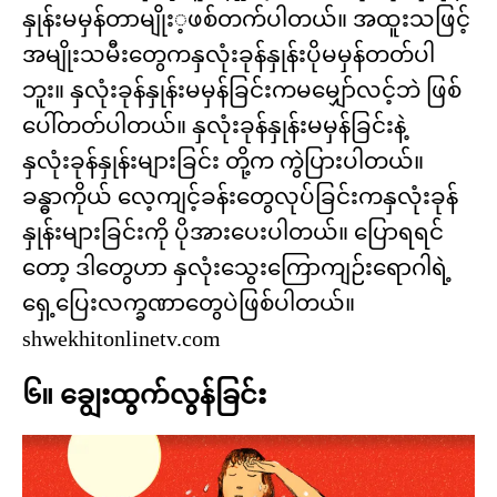
နှုန်းမမှန်တာမျိုး့ဖစ်တက်ပါတယ်။ အထူးသဖြင့်
အမျိုးသမီးတွေကနှလုံးခုန်နှုန်းပိုမမှန်တတ်ပါ
ဘူး။ နှလုံးခုန်နှုန်းမမှန်ခြင်းကမမျှော်လင့်ဘဲ ဖြစ်
ပေါ်တတ်ပါတယ်။ နှလုံးခုန်နှုန်းမမှန်ခြင်းနဲ့
နှလုံးခုန်နှုန်းများခြင်း တို့က ကွဲပြားပါတယ်။
ခန္ဓာကိုယ် လေ့ကျင့်ခန်းတွေလုပ်ခြင်းကနှလုံးခုန်
နှုန်းများခြင်းကို ပိုအားပေးပါတယ်။ ပြောရရင်
တော့ ဒါတွေဟာ နှလုံးသွေးကြောကျဉ်းရောဂါရဲ့
ရှေ့ပြေးလက္ခဏာတွေပဲဖြစ်ပါတယ်။
shwekhitonlinetv.com
၆။ ချွေးထွက်လွန်ခြင်း