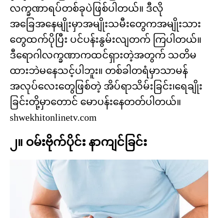
လက္ခဏာရပ်တစ်ခုပဲဖြစ်ပါတယ်။ ဒီလို
အခြေအနေမျိုးမှာအမျိုးသမီးတွေကအမျိုးသား
တွေထက်ပိုပြီး ပင်ပန်းနွမ်းလျတက် ကြပါတယ်။
ဒီရောဂါလက္ခဏာကထင်ရှားတဲ့အတွက် သတိမ
ထားဘဲမနေသင့်ပါဘူး။ တစ်ခါတရံမှာသာမန်
အလုပ်လေးတွေဖြစ်တဲ့ အိပ်ရာသိမ်းခြင်း၊ရေချိုး
ခြင်းတို့မှာတောင် မောပန်းနေတတ်ပါတယ်။
shwekhitonlinetv.com
၂။ ဝမ်းဗိုက်ပိုင်း နာကျင်ခြင်း