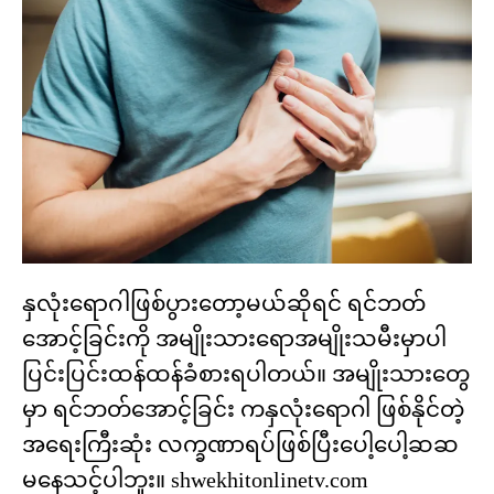
နှလုံးရောဂါဖြစ်ပွားတော့မယ်ဆိုရင် ရင်ဘတ်
အောင့်ခြင်းကို အမျိုးသားရောအမျိုးသမီးမှာပါ
ပြင်းပြင်းထန်ထန်ခံစားရပါတယ်။ အမျိုးသားတွေ
မှာ ရင်ဘတ်အောင့်ခြင်း ကနှလုံးရောဂါ ဖြစ်နိုင်တဲ့
အရေးကြီးဆုံး လက္ခဏာရပ်ဖြစ်ပြီးပေါ့ပေါ့ဆဆ
မနေသင့်ပါဘူး။ shwekhitonlinetv.com