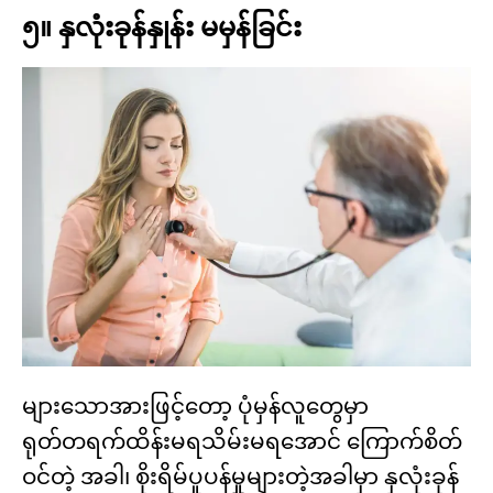
၅။ နှလုံးခုန်နှုန်း မမှန်ခြင်း
များသောအားဖြင့်တော့ ပုံမှန်လူတွေမှာ
ရုတ်တရက်ထိန်းမရသိမ်းမရအောင် ကြောက်စိတ်
ဝင်တဲ့ အခါ၊ စိုးရိမ်ပူပန်မှုများတဲ့အခါမှာ နှလုံးခုန်