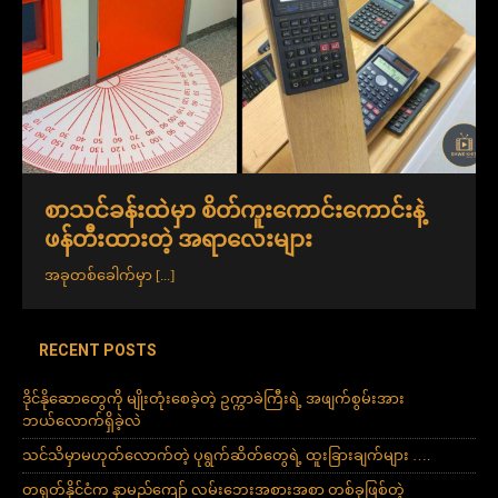
စာသင်ခန်းထဲမှာ စိတ်ကူးကောင်းကောင်းနဲ့
ဖန်တီးထားတဲ့ အရာလေးများ
အခုတစ်ခေါက်မှာ
[...]
RECENT POSTS
ဒိုင်နိုဆောတွေကို မျိုးတုံးစေခဲ့တဲ့ ဥက္ကာခဲကြီးရဲ့ အဖျက်စွမ်းအား
ဘယ်လောက်ရှိခဲ့လဲ
သင်သိမှာမဟုတ်လောက်တဲ့ ပုရွက်ဆိတ်တွေရဲ့ ထူးခြားချက်များ ….
တရုတ်နိုင်ငံက နာမည်ကျော် လမ်းဘေးအစားအစာ တစ်ခုဖြစ်တဲ့