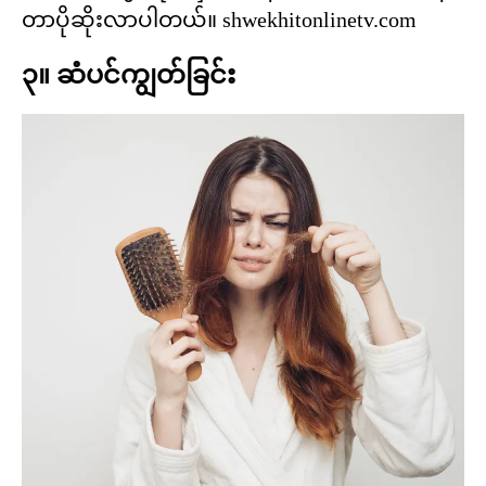
တာပိုဆိုးလာပါတယ်။ shwekhitonlinetv.com
၃။ ဆံပင်ကျွတ်ခြင်း