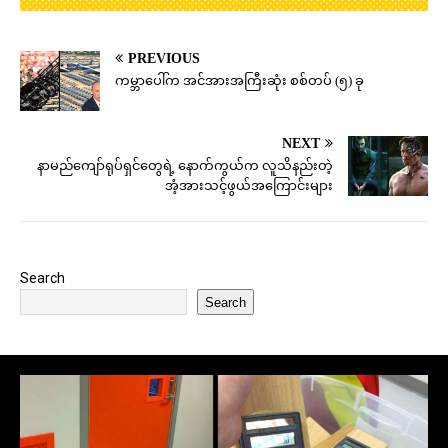
PREVIOUS
ကမ္ဘာပေါ်က အင်အားအကြီးဆုံး စစ်တပ် (၅) ခု
NEXT
နာမည်ကျော်ရုပ်ရှင်တွေရဲ့ နောက်ကွယ်က လူသိနည်းတဲ့
အံ့အားသင့်ဖွယ်အကြောင်းများ
Search
Search