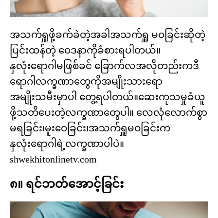
အသက်ရှူဖို့ခက်ခဲတဲ့အခါအသက်ရှူ မဝခြင်းဆိုတဲ့
ပြင်းထန်တဲ့ ဝေဒနာကိုခံစားရပါတယ်။
နှလုံးရောဂါမဖြစ်ခင် ခြောက်လအလိုတည်းကဒီ
ရောဂါလက္ခဏာတွေကိုအမျိုးသားရော
အမျိုးသမီးမှာပါ တွေ့ရပါတယ်။ဆေးကုသမှုခံယူ
ဖို့သတိပေးတဲ့လက္ခဏာတွေပါ။ လေလုံလောက်စွာ
မရခြင်း၊မူးဝေခြင်း၊အသက်ရှူမဝခြင်းက
နှလုံးရောဂါရဲ့လက္ခဏာပါပဲ။
shwekhitonlinetv.com
၈။ ရင်ဘတ်အောင့်ခြင်း