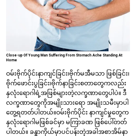
Close-up Of Young Man Suffering From Stomach Ache Standing At
Home
ဝမ်းဗိုက်ပိုင်းနာကျင်ခြင်း၊ဗိုက်မအီမသာ ဖြစ်ခြင်း၊
ဗိုက်ဖောင်းပွခြင်း၊ဗိုက်နာခြင်းစတာတွေကလည်း
နှလုံးရောဂါရဲ့အဖြစ်များတဲ့လက္ခဏာတွေပါပဲ။ ဒီ
လက္ခဏာတွေကိုအမျိုးသားရော အမျိုးသမီးမှာပါ
တွေ့ရတတ်ပါတယ်။ဝမ်းဗိုက်ပိုင်း နာကျင်မှုတွေက
နှလုံးရောဂါမဖြစ်ခင်မှာ မကြာခဏ ဖြစ်ပေါ်တတ်
ပါတယ်။ ခန္ဓာကိုယ်မှာပင်ပန်းတဲ့အခါအစာအိမ်နာ