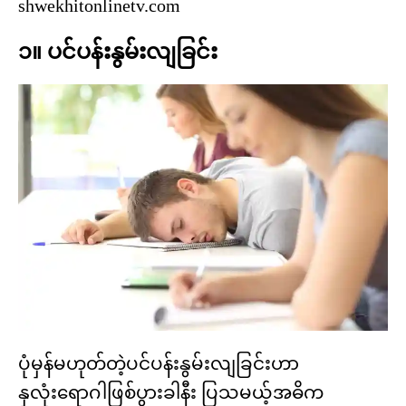
shwekhitonlinetv.com
၁။ ပင်ပန်းနွမ်းလျခြင်း
ပုံမှန်မဟုတ်တဲ့ပင်ပန်းနွမ်းလျခြင်းဟာ
နှလုံးရောဂါဖြစ်ပွားခါနီး ပြသမယ့်အဓိက