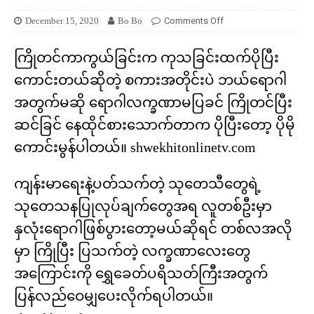
December 15, 2020
Bo Bo
Comments Off
ကြိုတင်ကာကွယ်ခြင်းက ကုသခြင်းထက်ပိုပြီး
ကောင်းတယ်ဆိုတဲ့ စကားအတိုင်းပဲ ဘယ်ရောဂါ
အတွက်မဆို ရောဂါလက္ခဏာမပြခင် ကြိုတင်ပြီး
ဆင်ခြင် နေထိုင်စားသောက်တာက ပိုပြီးတော့ ပိုမို
ကောင်းမွန်ပါတယ်။ shwekhitonlinetv.com
ကျန်းမာရေးနဲ့ပတ်သက်တဲ့ သုတေသီတွေရဲ့
သုတေသနပြုလုပ်ချက်တွေအရ လူတစ်ဦးမှာ
နှလုံးရောဂါဖြစ်ပွားတော့မယ်ဆိုရင် တစ်လအလို
မှာ ကြိုပြီး ပြသက်တဲ့ လက္ခဏာလေးတွေ
အကြောင်းကို ရွှေခေတ်ပရိသတ်ကြီးအတွက်
ပြန်လည်ဝေမျှပေးလိုက်ရပါတယ်။