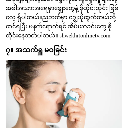
အခါအသားအရေမှာချွေးတွေနဲ့ စိုထိုင်းထိုင်း ဖြစ်
လေ့ ရှိပါတယ်။ညဘက်မှာ ချွေးပိုထွက်တယ်လို့
ထင်ရပြီး မနက်ရောက်ရင် အိပ်ယာခင်းတွေ စို
ထိုင်းနေတတ်ပါတယ်။ shwekhitonlinetv.com
၇။ အသက်ရှူ မဝခြင်း