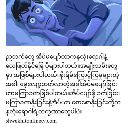
ညဘက်တွေ အိပ်မပျော်တာကနှလုံးရောဂါနဲ့
လေဖြတ်နိုင်ခြေ ပိုများပါတယ်။အမျိုးသမီးတွေ
မှာ အဖြစ်များပါတယ်။စိုးရိမ်ကြောင့်ကြမှုများတဲ့
အခါ၊ မေ့လျော့တတ်လာတဲ့အခါအိပ်မပျော်ခြင်း
ဟာမကြာခဏဖြစ်ပါတယ်။အိပ်ပျော်ဖို့ ခက်ခြင်း၊
မကြာခဏနိုးခြင်းနဲ့အိပ်ယာ စောစောနိုးခြင်းတို့က
နှလုံးရောဂါရဲ့လက္ခဏာတွေပါပဲ။
shwekhitonlinetv.com