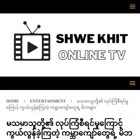
HOME
ENTERTAINMENT
မသမာသူတို့၏ လုပ်ကြံစီရင်မှု
ကြောင့် ကွယ်လွန်ခဲ့ကြတဲ့ ကမ္ဘာကျော်တွေရဲ့ မိဘများ
မသမာသူတို့၏ လုပ်ကြံစီရင်မှုကြောင့်
ကွယ်လွန်ခဲ့ကြတဲ့ ကမ္ဘာကျော်တွေရဲ့ မိဘ