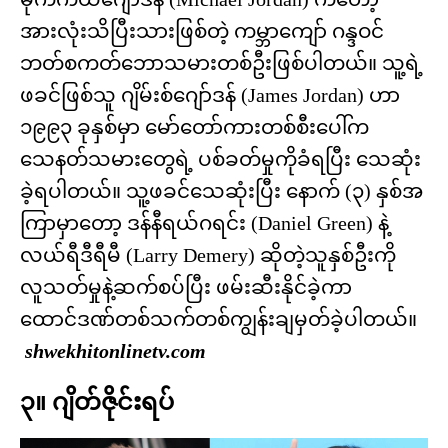
အားလုံးသိပြီးသားဖြစ်တဲ့ ကမ္ဘာကျော် ဂန္ဒဝင်
ဘတ်စကတ်ဘောသမားတစ်ဦးဖြစ်ပါတယ်။ သူ့ရဲ့
ဖခင်ဖြစ်သူ ဂျိမ်းစ်ဂျော်ဒန် (James Jordan) ဟာ
၁၉၉၃ ခုနှစ်မှာ မော်တော်ကားတစ်စီးပေါ်က
သေနတ်သမားတွေရဲ့ ပစ်ခတ်မှုကိုခံရပြီး သေဆုံး
ခဲ့ရပါတယ်။ သူ့ဖခင်သေဆုံးပြီး နောက် (၃) နှစ်အ
ကြာမှာတော့ ဒန်နီရယ်ဂရင်း (Daniel Green) နဲ့
လယ်ရီဒီရီမီ (Larry Demery) ဆိုတဲ့သူနှစ်ဦးကို
လူသတ်မှုနဲ့ဆက်စပ်ပြီး ဖမ်းဆီးနိုင်ခဲ့ကာ
ထောင်ဒဏ်တစ်သက်တစ်ကျွန်းချမှတ်ခဲ့ပါတယ်။
shwekhitonlinetv.com
၃။ ဂျိတ်ဇိုင်းရပ်