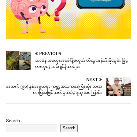
PREVIOUS
သာမန် အတွေးအခေါ်နဲ့မတူဘဲ တီထွင်ဖန်တီးနိုင်စွမ်း မြင့်
မားလှတဲ့ အင်ဂျင်နီယာများ
NEXT
အသက် (၉၁) နှစ်အရွယ်မှာ ကမ္ဘာ့အသက်အကြီးဆုံး ဘဏ်
ဓားပြအဖြစ်သတ်မှတ်ခံခဲ့ရသူ အကြောင်း
Search
Search