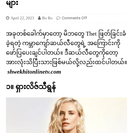
များ
April 22, 2023
Bo Bo
Comments Off
အခုတစ်ခေါက်မှာတော့ မိဘတွေ Thet ဖြတ်ခြင်းခံ
ခဲ့ရတဲ့ ကမ္ဘာကျော်ဆယ်လီတွေရဲ့ အကြောင်းကို
ဖော်ပြပေးချင်ပါတယ်။ ဒီဆယ်လီတွေကိုတော့
အားလုံးသိပြီးသားဖြစ်မယ်လို့လည်းထင်ပါတယ်။
shwekhitonlinetv.com
၁။ ရှားလိဇ်သီရွန်