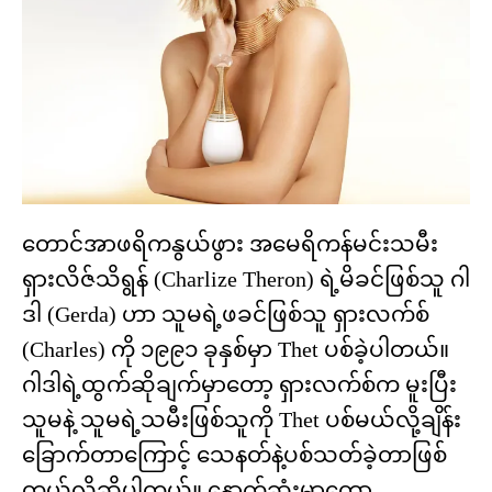
တောင်အာဖရိကနွယ်ဖွား အမေရိကန်မင်းသမီး
ရှားလိဇ်သိရွန် (Charlize Theron) ရဲ့မိခင်ဖြစ်သူ ဂါ
ဒါ (Gerda) ဟာ သူမရဲ့ဖခင်ဖြစ်သူ ရှားလက်စ်
(Charles) ကို ၁၉၉၁ ခုနှစ်မှာ Thet ပစ်ခဲ့ပါတယ်။
ဂါဒါရဲ့ထွက်ဆိုချက်မှာတော့ ရှားလက်စ်က မူးပြီး
သူမနဲ့ သူမရဲ့သမီးဖြစ်သူကို Thet ပစ်မယ်လို့ချိန်း
ခြောက်တာကြောင့် သေနတ်နဲ့ပစ်သတ်ခဲ့တာဖြစ်
တယ်လို့ဆိုပါတယ်။ နောက်ဆုံးမှာတော့