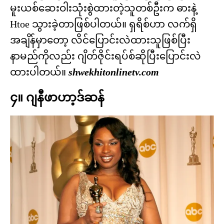
မူးယစ်ဆေးဝါးသုံးစွဲထားတဲ့သူတစ်ဦးက ဓားနဲ့
Htoe သွားခဲ့တာဖြစ်ပါတယ်။ ရှရိစ်ဟာ လက်ရှိ
အချိန်မှာတော့ လိင်ပြောင်းလဲထားသူဖြစ်ပြီး
နာမည်ကိုလည်း ဂျိတ်ဇိုင်းရပ်စ်ဆိုပြီးပြောင်းလဲ
ထားပါတယ်။
shwekhitonlinetv.com
၄။ ဂျနီဖာဟာ့ဒ်ဆန်