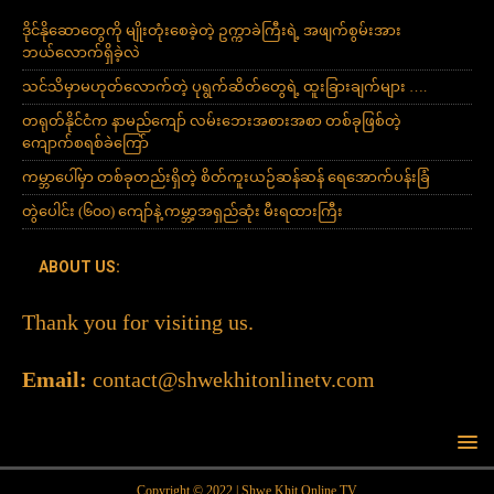
ဒိုင်နိုဆောတွေကို မျိုးတုံးစေခဲ့တဲ့ ဥက္ကာခဲကြီးရဲ့ အဖျက်စွမ်းအား
ဘယ်လောက်ရှိခဲ့လဲ
သင်သိမှာမဟုတ်လောက်တဲ့ ပုရွက်ဆိတ်တွေရဲ့ ထူးခြားချက်များ ….
တရုတ်နိုင်ငံက နာမည်ကျော် လမ်းဘေးအစားအစာ တစ်ခုဖြစ်တဲ့
ကျောက်စရစ်ခဲကြော်
ကမ္ဘာပေါ်မှာ တစ်ခုတည်းရှိတဲ့ စိတ်ကူးယဉ်ဆန်ဆန် ရေအောက်ပန်းခြံ
တွဲပေါင်း (၆၀၀) ကျော်နဲ့ ကမ္ဘာ့အရှည်ဆုံး မီးရထားကြီး
ABOUT US:
Thank you for visiting us.
Email:
contact@shwekhitonlinetv.com
Copyright © 2022 | Shwe Khit Online TV