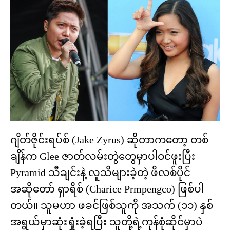
ဂျိတ်ဇိုင်းရပ်စ် (Jake Zyrus) ဆိုတာကတော့ တစ်
ချိန်က Glee ဇာတ်လမ်းတွဲတွေမှာပါဝင်ဖူးပြီး
Pyramid သီချင်းနဲ့ လူသိများခဲ့တဲ့ ဖိလစ်ပိုင်
အဆိုတော် ရှာရိစ် (Charice Prmpengco) ဖြစ်ပါ
တယ်။ သူမဟာ ဖခင်ဖြစ်သူကို အသက် (၁၁) နှစ်
အရွယ်မှာဆုံးရှုံးခဲ့ရပြီး သူတို့ရဲ့ကုန်စုံဆိုင်မှာပဲ