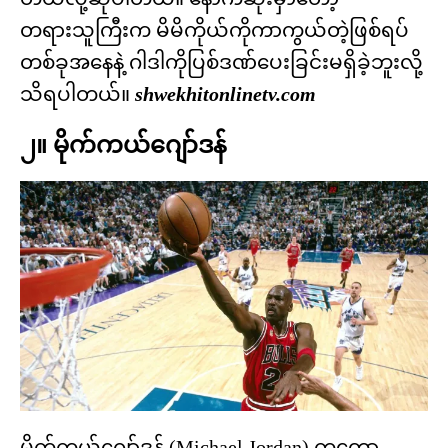
တရားသူကြီးက မိမိကိုယ်ကိုကာကွယ်တဲ့ဖြစ်ရပ်
တစ်ခုအနေနဲ့ ဂါဒါကိုပြစ်ဒဏ်ပေးခြင်းမရှိခဲ့ဘူးလို့
သိရပါတယ်။
shwekhitonlinetv.com
၂။ မိုက်ကယ်ဂျော်ဒန်
မိုက်ကယ်ဂျော်ဒန် (Michael Jordan) ကတော့