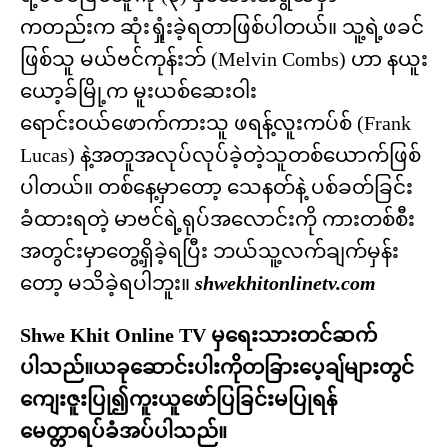
ကတည်းက ဆုံးရှုံးခဲ့ရတာဖြစ်ပါတယ်။ သူ့ရဲ့ဖခင်
ဖြစ်သူ မယ်ဗင်ကုန်းဘ် (Melvin Combs) ဟာ နယူး
ယော့ခ်မြို့က မူးယစ်ဆေးဝါး
ရောင်းဝယ်ဖောက်ကားသူ ဖရန့်လူးကပ်စ် (Frank
Lucas) နဲ့အတူအလုပ်လုပ်ခဲ့တဲ့သူတစ်ယောက်ဖြစ်
ပါတယ်။ တစ်နေ့မှာတော့ သေနတ်နဲ့ ပစ်ခတ်ခြင်း
ခံထားရတဲ့ မာဗင်ရဲ့ရုပ်အလောင်းကို ကားတစ်စီး
အတွင်းမှာတွေ့ရှိခဲ့ရပြီး ဘယ်သူ့လက်ချက်မှန်း
တော့ မသိခဲ့ရပါဘူး။
shwekhitonlinetv.com
Shwe Khit Online TV မှရေးသားတင်ဆက်
ပါသည်။ယခုဆောင်းပါးကိုတခြားပေ့ချ်များတွင်
ကျေးဇူးပြု၍ကူးယူဖော်ပြခြင်းမပြုရန်
မေတ္တာရပ်ခံအပ်ပါသည်။