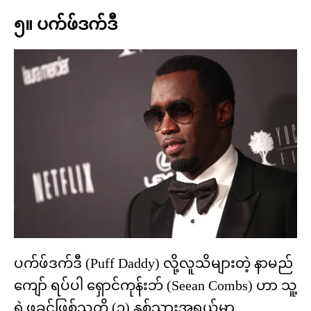
၅။ ပက်ဖ်ဒက်ဒီ
ပက်ဖ်ဒက်ဒီ (Puff Daddy) လို့လူသိများတဲ့ နာမည်
ကျော် ရပ်ပါ ရှောင်ကုန်းဘ် (Seean Combs) ဟာ သူ့
ရဲ့ဖခင်ဖြစ်သူကို (၃) နှစ်သားအရွယ်မှာ