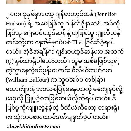
၂၀၀၈ ခုနှစ်မှာတော့ ဂျနီဖာဟာ့ဒ်ဆန် (Jennifer
Hudson) ရဲ့ အမေဖြစ်သူ ဒါနဲလ်ဒိုနာဆန်၊ အစ်ကို
ဖြစ်သူ ဂျေဆင်ဟာ့ဒ်ဆန် နဲ့ တူဖြစ်သူ ဂျူလီယန်
ကင်းတို့ဟာ နေအိမ်မှာပဲပစ် Thet ခြင်းခံခဲ့ရပါ
တယ်။ အဲ့ဒီအချိန်က ဂျနီဖာဟာ့ဒ်ဆန်ဟာ အသက်
(၇) နှစ်သာရှိပါသေးတယ်။ သူမ အစ်မဖြစ်သူရဲ့
ကွဲကွာနေတဲ့ခင်ပွန်းဟောင်း ဝီလီယံဘယ်ဖော
(William Balfour) က သူမအစ်မ တစ်ခြား
ယောက်ျားနဲ့ ဘဝသစ်ပြန်စနေတာကို မကျေနပ်လို့
ယခုလို ပြုမူခဲ့တာဖြစ်တယ်လို့သိရပါတယ်။ ဒီ
ပြစ်မှုကိုကျူးလွန်ခဲ့တဲ့ ဝီလီယံကိုတော့ တရားရုံး
က သုံးဘဝစာထောင်ဒဏ်ချမှတ်ခဲ့ပါတယ်။
shwekhitonlinetv.com