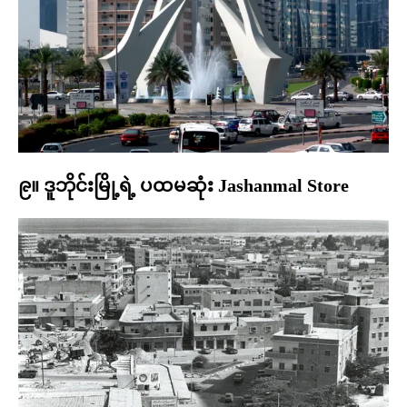
၉။ ဒူဘိုင်းမြို့ရဲ့ ပထမဆုံး Jashanmal Store