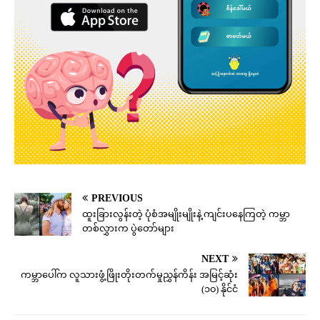
PREVIOUS
ထူးခြားလွန်းတဲ့ ပုံစံအမျိုးမျိုးနဲ့ ကျင်းပနေကြတဲ့ ကမ္ဘာ
တစ်လွှားက ပွဲတော်များ
NEXT
ကမ္ဘာပေါ်က လူသားဖွံ့ဖြိုးတိုးတက်မှုညွှန်ကိန်း အမြင့်ဆုံး
(၁၀) နိုင်ငံ