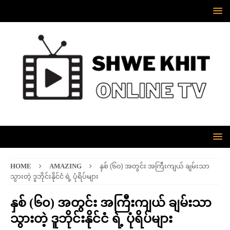
HOME
AMAZING
နှစ် (၆၀) အတွင်း အကြီးကျယ် ချမ်းသာ
သွားတဲ့ ဒူဘိုင်းနိုင်ငံ ရဲ့ ပုံရိပ်များ
နှစ် (၆၀) အတွင်း အကြီးကျယ် ချမ်းသာ
သွားတဲ့ ဒူဘိုင်းနိုင်ငံ ရဲ့ ပုံရိပ်များ