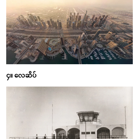
၄။ လေဆိပ်