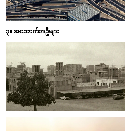
၃။ အဆောက်အဦများ