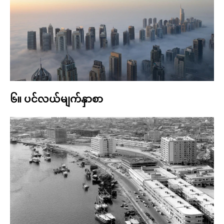
၆။ ပင်လယ်မျက်နှာစာ