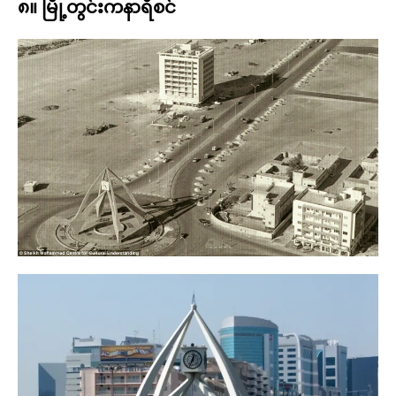
၈။ မြို့တွင်းကနာရီစင်