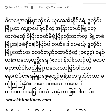
June 14, 2023
Bo Bo
Comments Off
ဒီကနေ့အချိန်မှာဆိုရင် ယူအေအီးနိုင်ငံရဲ့ ဒူဘိုင်း
မြို့ဟာ ကမ္ဘာပေါ်မှာရှိတဲ့ အခြားဘယ်မြို့တွေ
ထက်မဆို ပိုပြီးခေတ်မီဖွံ့ဖြိုးတိုးတက်တဲ့ မြို့တစ်
မြို့အဖြစ်ရှိနေပြီဖြစ်ပါတယ်။ ဒါပေမယ့် ဒူဘိုင်း
မြို့တော်ဟာ စတင်တည်ထောင်ခဲ့တဲ့ (၁၈၃၃) ခုနစ်
တုန်းကတော့လူဦးရေ (၈၀၀) နီးပါးသာရှိတဲ့ မထင်
မရှားတံငါသည်မြို့ကလေးသာဖြစ်ပါတယ်။
နောက်ပိုင်းရေနံရှာဖွေတွေ့ရှိမှုနဲ့အတူ ဒူဘိုင်းဟာ မ
ယုံကြည်နိုင်စရာကောင်းလောက်အောင်
တစ်စတစ်စပြောင်းလဲလာခဲ့တာဖြစ်ပါတယ်။
shwekhitonlinetv.com