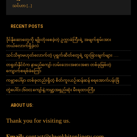
သင်ဟာ
[...]
RECENT POSTS
ဒိုင်နိုဆောတွေကို မျိုးတုံးစေခဲ့တဲ့ ဥက္ကာခဲကြီးရဲ့ အဖျက်စွမ်းအား
ဘယ်လောက်ရှိခဲ့လဲ
သင်သိမှာမဟုတ်လောက်တဲ့ ပုရွက်ဆိတ်တွေရဲ့ ထူးခြားချက်များ ….
တရုတ်နိုင်ငံက နာမည်ကျော် လမ်းဘေးအစားအစာ တစ်ခုဖြစ်တဲ့
ကျောက်စရစ်ခဲကြော်
ကမ္ဘာပေါ်မှာ တစ်ခုတည်းရှိတဲ့ စိတ်ကူးယဉ်ဆန်ဆန် ရေအောက်ပန်းခြံ
တွဲပေါင်း (၆၀၀) ကျော်နဲ့ ကမ္ဘာ့အရှည်ဆုံး မီးရထားကြီး
ABOUT US:
Thank you for visiting us.
Email:
contact@shwekhitonlinetv.com