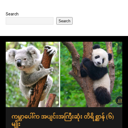
Search
Search
ကမ္ဘာပေါ်က အပျင်းအကြီးဆုံး တိရိစ္ဆာန် (၆)
မျိုး