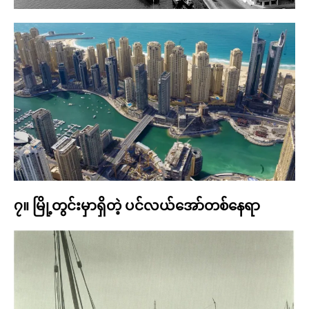
၇။ မြို့တွင်းမှာရှိတဲ့ ပင်လယ်အော်တစ်နေရာ