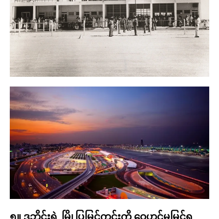
၅။ ဒူဘိုင်းရဲ့ မြို့ပြမြင်ကွင်းကို ဝေဟင်မှမြင်ရ