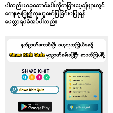
ပါသည်။ယခုဆောင်းပါးကိုတခြားပေ့ချ်များတွင်
ကျေးဇူးပြု၍ကူးယူဖော်ပြခြင်းမပြုရန်
မေတ္တာရပ်ခံအပ်ပါသည်။