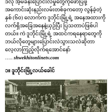
ဒီလို အံ့မခန်းပြောင်းလဲမှုတွေကိုဖော်ပြဖို့
အကောင်းဆုံးနည်းလမ်းတစ်ခုကတော့ လွန်ခဲ့တဲ့
နှစ် (၆၀) လောက်က ဒူဘိုင်းမြို့ရဲ့ အနေအထားကို
လက်ရှိအခြေအနေနဲ့ယှဉ်ပြီး ပြသတာပဲဖြစ်ပါ
တယ်။ ကဲ ဒူဘိုင်းမြို့ရဲ့ အထင်ကရနေရာတွေကို
ဘယ်လိုတွေများပြောင်းလဲသွားသလဲဆိုတာ
လေ့လာကြည့်လိုက်ရအောင်နော်
…..
shwekhitonlinetv.com
၁။ ဒူဘိုင်းမြို့လယ်ခေါင်