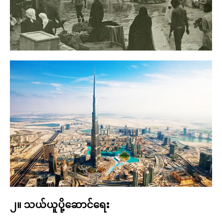
၂။ သယ်ယူပို့ဆောင်ရေး