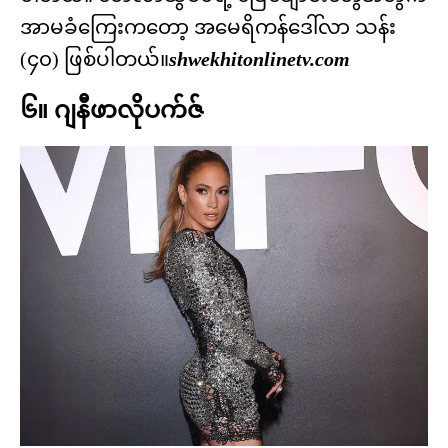
အာမခံကြေးကတော့ အမေရိကန်ဒေါ်လာ သန်း
(၄၀) ဖြစ်ပါတယ်။
shwekhitonlinetv.com
၆။ ဂျနီဖာလိုပက်ဇ်