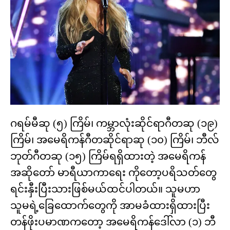
ဂရမ်မီဆု (၅) ကြိမ်၊ ကမ္ဘာလုံးဆိုင်ရာဂီတဆု (၁၉)
ကြိမ်၊ အမေရိကန်ဂီတဆိုင်ရာဆု (၁၀) ကြိမ်၊ ဘီလ်
ဘုတ်ဂီတဆု (၁၅) ကြိမ်ရရှိထားတဲ့ အမေရိကန်
အဆိုတော် မာရီယာကာရေး ကိုတော့ပရိသတ်တွေ
ရင်းနှီးပြီးသားဖြစ်မယ်ထင်ပါတယ်။ သူမဟာ
သူမရဲ့ခြေထောက်တွေကို အာမခံထားရှိထားပြီး
တန်ဖိုးပမာဏကတော့ အမေရိကန်ဒေါ်လာ (၁) ဘီ