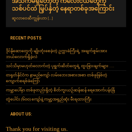
အသက်မရှိတော့တဲ့ ကလေးငယ်တွေကို
သစ်ပင်ထဲ မြှပ်နှံတဲ့ နေရာတစ်ခုအကြောင်း
ဆူလာဝေဆီကျွန်းဟာ
[...]
RECENT POSTS
ဒိုင်နိုဆောတွေကို မျိုးတုံးစေခဲ့တဲ့ ဥက္ကာခဲကြီးရဲ့ အဖျက်စွမ်းအား
ဘယ်လောက်ရှိခဲ့လဲ
သင်သိမှာမဟုတ်လောက်တဲ့ ပုရွက်ဆိတ်တွေရဲ့ ထူးခြားချက်များ ….
တရုတ်နိုင်ငံက နာမည်ကျော် လမ်းဘေးအစားအစာ တစ်ခုဖြစ်တဲ့
ကျောက်စရစ်ခဲကြော်
ကမ္ဘာပေါ်မှာ တစ်ခုတည်းရှိတဲ့ စိတ်ကူးယဉ်ဆန်ဆန် ရေအောက်ပန်းခြံ
တွဲပေါင်း (၆၀၀) ကျော်နဲ့ ကမ္ဘာ့အရှည်ဆုံး မီးရထားကြီး
ABOUT US:
Thank you for visiting us.