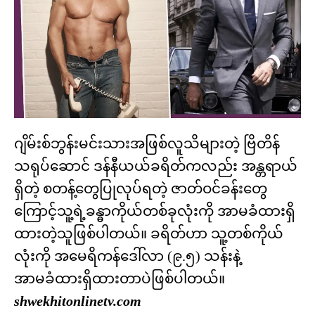
ဂျိမ်းစ်ဘွန်းမင်းသားအဖြစ်လူသိများတဲ့ ဗြိတိန်
သရုပ်ဆောင် ဒန်နီယယ်ခရိတ်ကလည်း အန္တရာယ်
ရှိတဲ့ စတန့်တွေပြုလုပ်ရတဲ့ ဇာတ်ဝင်ခန်းတွေ
ကြောင့်သူ့ရဲ့ခန္ဓာကိုယ်တစ်ခုလုံးကို အာမခံထားရှိ
ထားတဲ့သူဖြစ်ပါတယ်။ ခရိတ်ဟာ သူ့တစ်ကိုယ်
လုံးကို အမေရိကန်ဒေါ်လာ (၉.၅) သန်းနဲ့
အာမခံထားရှိထားတာပဲဖြစ်ပါတယ်။
shwekhitonlinetv.com