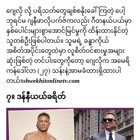
ဂျေလို လို့ ပရိသတ်တွေချစ်စနိုးခေါ်ကြတဲ့ ပေါ့
ဘုရင်မ ဂျနီဖာလိုပက်ဇ်ကလည်း ဂီတနယ်ပယ်မှာ
နှစ်ပေါင်းများစွာအောင်မြင်မှုကို ထိန်းထားနိုင်တဲ့
သူတစ်ဦးဖြစ်ပါတယ်။ သူမရဲ့ ခန္ဓာကိုယ်
အစိတ်အပိုင်းတွေထဲမှာ လူစိတ်ဝင်စားမှုအများ
ဆုံးဖြစ်တဲ့ တင်ပါးတွေကိုတော့ ဂျေလိုက အမေရိ
ကန်ဒေါ်လာ (၂၇) သန်းနဲ့အာမခံထားရှိထားပါ
တယ်။
shwekhitonlinetv.com
၇။ ဒန်နီယယ်ခရိတ်