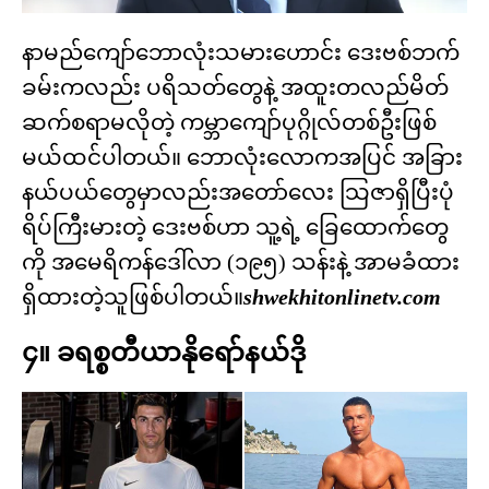
နာမည်ကျော်ဘောလုံးသမားဟောင်း ဒေးဗစ်ဘက်
ခမ်းကလည်း ပရိသတ်တွေနဲ့ အထူးတလည်မိတ်
ဆက်စရာမလိုတဲ့ ကမ္ဘာကျော်ပုဂ္ဂိုလ်တစ်ဦးဖြစ်
မယ်ထင်ပါတယ်။ ဘောလုံးလောကအပြင် အခြား
နယ်ပယ်တွေမှာလည်းအတော်လေး သြဇာရှိပြီးပုံ
ရိပ်ကြီးမားတဲ့ ဒေးဗစ်ဟာ သူ့ရဲ့ ခြေထောက်တွေ
ကို အမေရိကန်ဒေါ်လာ (၁၉၅) သန်းနဲ့ အာမခံထား
ရှိထားတဲ့သူဖြစ်ပါတယ်။
shwekhitonlinetv.com
၄။ ခရစ္စတီယာနိုရော်နယ်ဒို