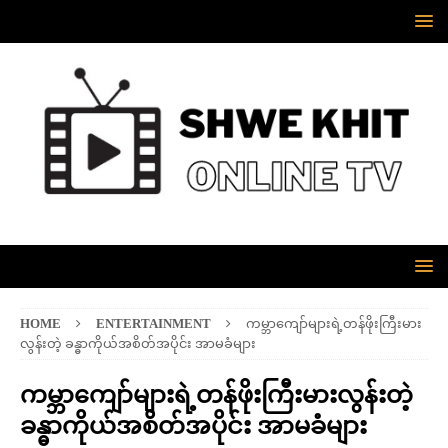
HOME
ENTERTAINMENT
ကမ္ဘာကျော်များရဲ့တန်ဖိုးကြီးမား
လွန်းတဲ့ ခန္ဓာကိုယ်အစိတ်အပိုင်း အာမခံများ
ကမ္ဘာကျော်များရဲ့တန်ဖိုးကြီးမားလွန်းတဲ့
ခန္ဓာကိုယ်အစိတ်အပိုင်း အာမခံများ