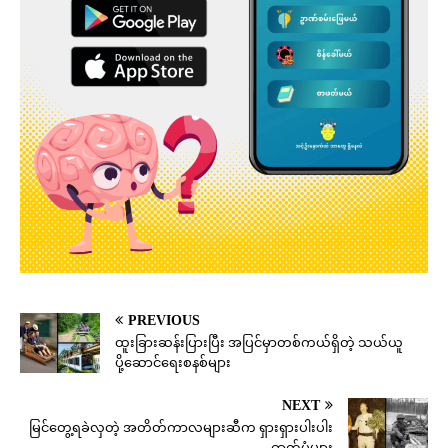
PREVIOUS
ထူးခြားဆန်းပြားပြီး အပြင်မှာတစ်ကယ်ရှိတဲ့ သယ်ယူ
ပို့ဆောင်ရေးစနစ်များ
NEXT
မြင်တွေ့ရခဲလှတဲ့ အတိတ်ကာလများဆီက ရှားရှားပါးပါး
ဓာတ်ပုံများ