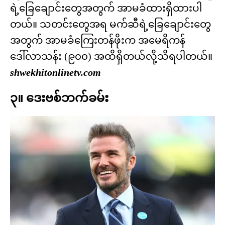
ရဲ့ခြေချောင်းတွေအတွက် အာမခံထားရှိထားပါ
တယ်။ သတင်းတွေအရ မက်ဆီရဲ့ခြေချောင်းတွေ
အတွက် အာမခံကြေးတန်ဖိုးက အမေရိကန်
ဒေါ်လာသန်း (၉၀၀) အထိရှိတယ်လို့သိရပါတယ်။
shwekhitonlinetv.com
၃။ ဒေးဗစ်ဘက်ခမ်း