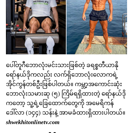
ပေါ်တူဂီဘောလုံးမင်းသားဖြစ်တဲ့ ခရစ္စတီယာနို
ရော်နယ်ဒိုကလည်း လက်ရှိဘောလုံးလောကရဲ့
အိုင်ကွန်တစ်ဦးဖြစ်ပါတယ်။ ကမ္ဘာ့အကောင်းဆုံး
ဘောလုံးသမားဆု (၅) ကြိမ်ရရှိထားတဲ့ ရော်နယ်ဒို
ကတော့ သူ့ရဲ့ခြေထောက်တွေကို အမေရိကန်
ဒေါ်လာ (၁၄၄) သန်းနဲ့ အာမခံထားရှိထားပါတယ်။
shwekhitonlinetv.com