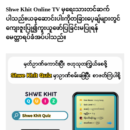
Shwe Khit Online TV မှရေးသားတင်ဆက်
ပါသည်။ယခုဆောင်းပါးကိုတခြားပေ့ချ်များတွင်
ကျေးဇူးပြု၍ကူးယူဖော်ပြခြင်းမပြုရန်
မေတ္တာရပ်ခံအပ်ပါသည်။