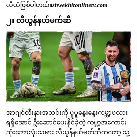
လီယံဖြစ်ပါတယ်။
shwekhitonlinetv.com
၂။ လီယွန်နယ်မက်ဆီ
အာဂျင်တီးနားအသင်းကို ပူပူနွေးနွေးကမ္ဘာ့ဖလား
ရရှိအောင် ဦးဆောင်ပေးနိုင်ခဲ့တဲ့ ကမ္ဘာ့အကောင်း
ဆုံးဘောလုံးသမား လီယွန်နယ်မက်ဆီကတော့ သူ့