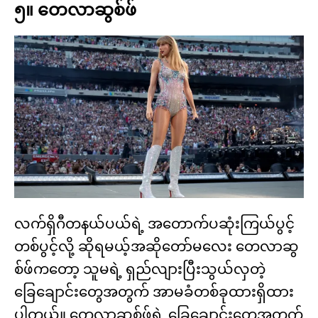
၅။ တေလာဆွစ်ဖ်
လက်ရှိဂီတနယ်ပယ်ရဲ့ အတောက်ပဆုံးကြယ်ပွင့်
တစ်ပွင့်လို့ ဆိုရမယ့်အဆိုတော်မလေး တေလာဆွ
စ်ဖ်ကတော့ သူမရဲ့ ရှည်လျားပြီးသွယ်လှတဲ့
ခြေချောင်းတွေအတွက် အာမခံတစ်ခုထားရှိထား
ပါတယ်။ တေလာဆွစ်ဖ်ရဲ့ ခြေချောင်းတွေအတွက်