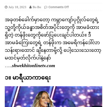
July 18, 2023
Bo Bo
Comments Off
အခုတစ်ခေါက်မှာတော့ ကမ္ဘာကျော်ပုဂ္ဂိုလ်တွေရဲ့
သူ့တို့ကိုယ်ခန္ဓာအစိတ်အပိုင်းတွေကို အာမခံထား
ရှိတဲ့ တန်ဖိုးတွေကိုဖော်ပြပေးချင်ပါတယ်။ ဒီ
အာမခံကြေးတွေရဲ့ တန်ဖိုးက အမေရိကန်ဒေါ်လာ
သန်းရာ၊ထောင် ချီနေတာမို့လို့ ပေါ့သေးသေးတော့
မထင်မှတ်လိုက်ပါနဲ့နော်
…..
shwekhitonlinetv.com
၁။ မာရီယာကာရေး