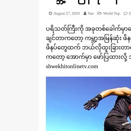
[ August 20, 2025 ]
ဒိုင်နိုဆောတွေ
KNOWLEDGE
August 27, 2020
Yan
World Top
ပရိသတ်ကြီးကို အခုတစ်ခေါက်မှာ
ချင်တာကတော့ ကမ္ဘာ့အမြန်ဆုံး ဖိ
ဖိနပ်တွေထက် ဘယ်လိုထူးခြားတာတွ
ကတော့ အောက်မှာ ဖော်ပြထားလို့
shwekhitonlinetv.com