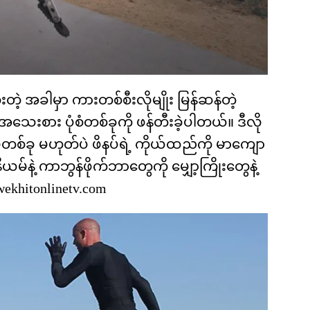
းတဲ့ အခါမှာ ကားတစ်စီးလိုမျိုး မြန်ဆန်တဲ့
ေး အသေးစား ပုံစံတစ်ခုကို ဖန်တီးခဲ့ပါတယ်။ ဒီလို
တစ်ခု မဟုတ်ပဲ ဖိနပ်ရဲ့ ကိုယ်ထည်ကို မာကျော
ယမ်နဲ့ ကာဘွန်ဖိုက်ဘာတွေကို မျှော့ကြိုးတွေနဲ့
ekhitonlinetv.com