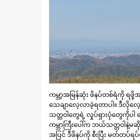
ကမ္ဘာ့အမြန်ဆုံး ဖိနပ်တစ်ရံကို ရ
သေချာလေ့လာခဲ့ရတာပါ။ ဒီလိုလေ့
သတ္တဝါတွေရဲ့ လှုပ်ရှားပုံတွေကိုပါ
ကမ္ဘာကြီးပေါ်က ဘယ်သတ္တဝါနဲ့မဆို
အပြင် ဒီဖိနပ်ကို စီးပြီး မတ်တပ်ရ