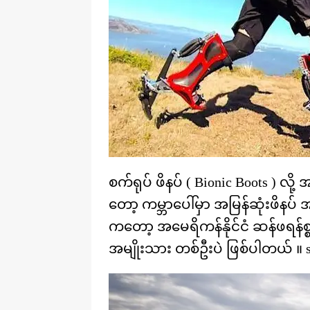
စက်ရုပ် ဖိနပ် ( Bionic Boots ) လိ
တော့ ကမ္ဘာပေါ်မှာ အမြန်ဆုံးဖိန
ကတော့ အမေရိကန်နိုင်ငံ ဆန်ဖရန်စ္စက
အမျိုးသား တစ်ဦးပဲ ဖြစ်ပါတယ် ။ s