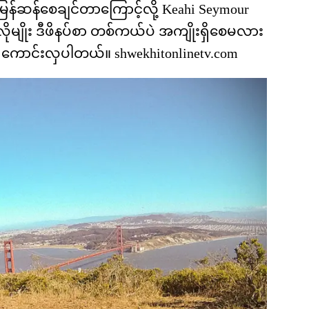
 မြန်ဆန်စေချင်တာကြောင့်လို့ Keahi Seymour
မျိုး ဒီဖိနပ်စာ တစ်ကယ်ပဲ အကျိုးရှိစေမလား
 ကောင်းလှပါတယ်။ shwekhitonlinetv.com