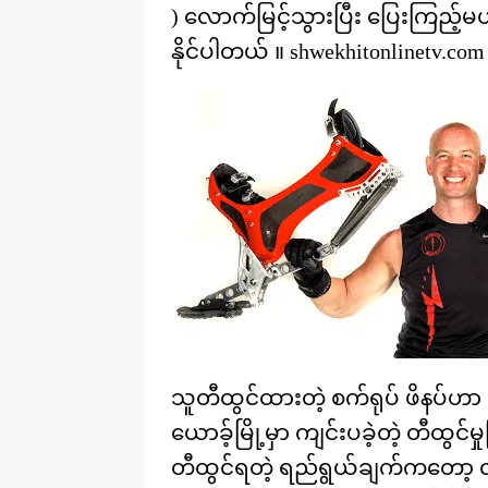
) လောက်မြင့်သွားပြီး ပြေးကြည့်မယ်
နိုင်ပါတယ် ။ shwekhitonlinetv.com
သူတီထွင်ထားတဲ့ စက်ရုပ် ဖိနပ်ဟာ ရှ
ယောခ့်မြို့မှာ ကျင်းပခဲ့တဲ့ တီထွင်
တီထွင်ရတဲ့ ရည်ရွယ်ချက်ကတော့