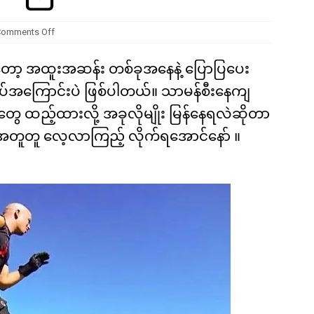
ကို မျိုးတုံးစေခဲ့တဲ့ ဥက္ကာခဲကြီးရဲ့ အဖျက်စွမ်းအား ဘယ်လောက်ရှိခဲ့လဲ
Comments Off
တော့ အထူးအဆန်း တစ်ခုအနေနဲ့ ပြောပြပေး
နပ်အကြောင်းပဲ ဖြစ်ပါတယ်။ သာမန်စီးနေကျ
ေ ထည့်ထားလို့ အခုလိုမျိုး မြန်နေရလဲဆိုတာ
 အတူတူ လေ့လာကြည့် လိုက်ရအောင်နော် ။