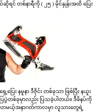
ဆိုရင် တစ်နာရီကို ( ၂၅ ) မိုင်နှုန်းအထိ ပြေး
ေ့ပြေး နမူနာ ဒီဇိုင်း တစ်ခုသာ ဖြစ်ပြီး နယူး
မှုပြပွဲတစ်ခုမှာလည်း ပြသခဲ့ပါတယ်။ ဒီဖိနပ်ကို
 လာမယ့်အနာဂတ်ကာလမှာ လူသားတွေရဲ့