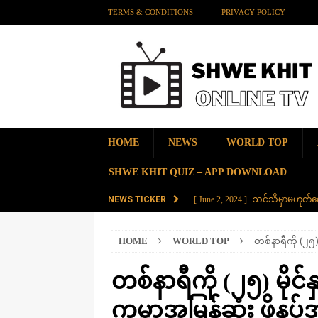
TERMS & CONDITIONS
PRIVACY POLICY
HOME
NEWS
WORLD TOP
SHWE KHIT QUIZ – APP DOWNLOAD
NEWS TICKER
[ June 2, 2024 ]
သင်သိမှာမဟုတ်လေ
[ June 2, 2024 ]
တရုတ်နိုင်ငံက န
HOME
WORLD TOP
တစ်နာရီကို (၂၅) 
AMAZING
[ November 28, 2023 ]
ကမ္ဘာပေါ်မ
တစ်နာရီကို (၂၅) မိုင်
[ November 28, 2023 ]
တွဲပေါင်း (
ကမ္ဘာ့အမြန်ဆုံး ဖိနပ