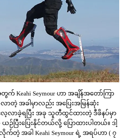
ဖို့အတွက် Keahi Seymour ဟာ အချိန်အတော်ကြာ
လာတဲ့ အခါမှာလည်း အပြေးအမြန်ဆုံး
 လေ့လာခဲ့ရပြီး အခု သူတီထွင်ထားတဲ့ ဒီဖိနပ်မှာ
 ယဉ်ပြီးပြေးနိုင်တယ်လို့ ပြောထားပါတယ်။ ဒါ့
ပ်လိုက်တဲ့ အခါ Keahi Seymour ရဲ့ အရပ်ဟာ ( ၇