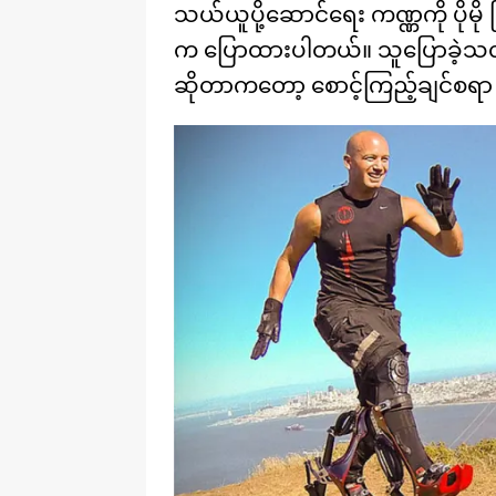
သယ်ယူပို့ဆောင်ရေး ကဏ္ဏကို ပိုမို
က ပြောထားပါတယ်။ သူပြောခဲ့သလို
ဆိုတာကတော့ စောင့်ကြည့်ချင်စရာ