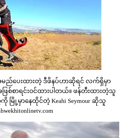
ု့ အမည်ပေးထားတဲ့ ဒီဖိနပ်ဟာဆိုရင် လက်ရှိမှာ
ပ် အဖြစ်စာရင်းဝင်ထားပါတယ်။ ဖန်တီးထားတဲ့သူ
ို မြို့မှာနေထိုင်တဲ့ Keahi Seymour ဆိုသူ
hwekhitonlinetv.com