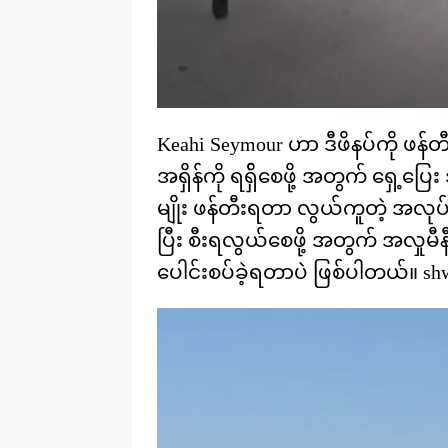
Keahi Seymour ဟာ ဒီဖိနပ်ကို ဖန်တီ
အရှိန်ကို ရရှ်ိစေဖို့ အတွက် ရှေ့ပြ
မျိုး ဖန်တီးရတာ လွယ်ကူတဲ့ အလုပ်
ပြီး စီးရလွယ်စေဖို့ အတွက် အလှုမီနီ
ပေါင်းစပ်ခဲ့ရတာပဲ ဖြစ်ပါတယ်။ shw