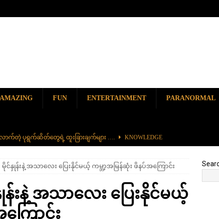
AMAZING
FUN
ENTERTAINMENT
PARANORMAL
ာက်တဲ့ ပုရွက်ဆိတ်တွေရဲ့ ထူးခြားချက်များ ….
KNOWLEDGE
ာမည်ကျော် လမ်းဘေးအစားအစာ တစ်ခုဖြစ်တဲ့ ကျောက်စရစ်ခဲကြော်
Sear
မိုင်နှုန်းနဲ့ အသာလေး ပြေးနိုင်မယ့် ကမ္ဘာ့အမြန်ဆုံး ဖိနပ်အကြောင်း
ှာ တစ်ခုတည်းရှိတဲ့ စိတ်ကူးယဉ်ဆန်ဆန် ရေအောက်ပန်းခြံ
AMAZING
နှုန်းနဲ့ အသာလေး ပြေးနိုင်မယ့်
၆၀၀) ကျော်နဲ့ ကမ္ဘာ့အရှည်ဆုံး မီးရထားကြီး
KNOWLEDGE
်အကြောင်း