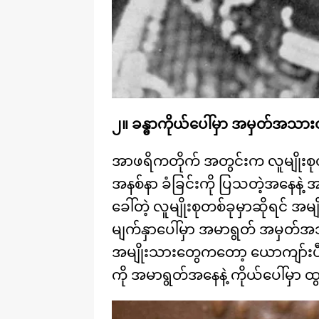
၂။ ခန္ဓာကိုယ်ပေါ်မှာ အမှတ်အသားထ
အာဖရိကတိုက် အတွင်းက လူမျိုးစုတစ်ခ
အနစ်နာ ခံခြင်းကို ပြသတဲ့အနေနဲ့ 
ခေါ်တဲ့ လူမျိုးစုတစ်ခုမှာဆိုရင
မျက်နှာပေါ်မှာ အမာရွတ် အမှတ်အ
အမျိုးသားတွေကတော့ ယောကျာ်းပီသကြ
ကို အမာရွတ်အနေနဲ့ ကိုယ်ပေါ်မှာ 