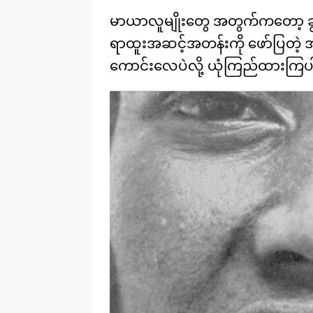
မာယာလူမျိုးတွေ အတွက်ကတော့ ချွ
ရာထူးအဆင့်အတန်းကို ဖော်ပြတဲ့ အပြ
ကောင်းလေပဲလို့ ယုံကြည်ထားကြပါ