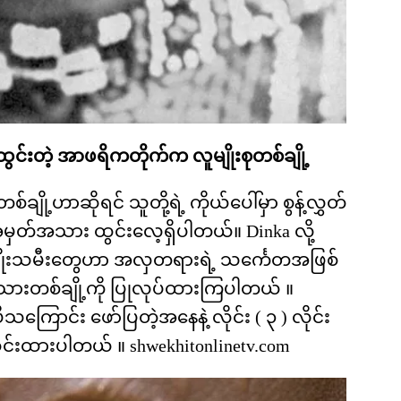
ွင်းတဲ့ အာဖရိကတိုက်က လူမျိုးစုတစ်ချို့
ျို့ဟာဆိုရင် သူတို့ရဲ့ ကိုယ်ပေါ်မှာ စွန့်လွှတ်
အမှတ်အသား ထွင်းလေ့ရှိပါတယ်။ Dinka လို့
် အမျိုးသမီးတွေဟာ အလှတရားရဲ့ သင်္ကေတအဖြစ်
သားတစ်ချို့ကို ပြုလုပ်ထားကြပါတယ် ။
ောင်း ဖော်ပြတဲ့အနေနဲ့ လိုင်း ( ၃ ) လိုင်း
ထွင်းထားပါတယ် ။ shwekhitonlinetv.com