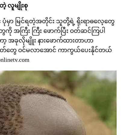
့ လူမျိုးစု
ုံမှာ မြင်ရတဲ့အတိုင်း သူတို့ရဲ့ ရိုးရာဓလေ့တွေ
ွေကို အကြီး ကြီး ဖောက်ပြီး ဝတ်ဆင်ကြပါ
့ အခုလိုမျိူး နားဖောက်ထားတာဟာ
့ စိတ်တွေ ဝင်မလာအောင် ကာကွယ်ပေးနိုင်တယ်
nlinetv.com