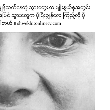
န်ထက်နေတဲ့ သွားတွေဟာ မျိုးနွယ်စုအတွင်း
င် သွားတွေက ပိုပြီးချွန်လေ ကြည့်လို ပို
တယ် ။ shwekhitonlinetv.com