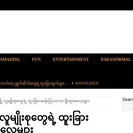
AMAZING
FUN
ENTERTAINMENT
PARANORMAL
ာက်တဲ့ ပုရွက်ဆိတ်တွေရဲ့ ထူးခြားချက်များ ….
KNOWLEDGE
ာမည်ကျော် လမ်းဘေးအစားအစာ တစ်ခုဖြစ်တဲ့ ကျောက်စရစ်ခဲကြော်
Sear
ု့ လူမျိုးစုတွေရဲ့ ထူးခြားဆန်းပြားသော ရိုးရာဓလေ့များ
ှာ တစ်ခုတည်းရှိတဲ့ စိတ်ကူးယဉ်ဆန်ဆန် ရေအောက်ပန်းခြံ
AMAZING
လူမျိုးစုတွေရဲ့ ထူးခြား
၆၀၀) ကျော်နဲ့ ကမ္ဘာ့အရှည်ဆုံး မီးရထားကြီး
KNOWLEDGE
ဓလေ့များ