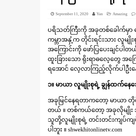
[ August 20, 2025 ]
ဒိုင်နိုဆောတွေ
KNOWLEDGE
September 11, 2020
Yan
Amazing
ပရိသတ်ကြီးကို အခုတစ်ခေါက်မှာ
ကမ္ဘာအနှံ့က တိုင်းရင်းသား လူမျိုး
အကြောင်းကို ဖော်ပြပေးချင်ပါတယ်။
ထူးခြားသော ရိုးရာဓလေ့တွေ အကြေ
ရအောင် လေ့လာကြည့်လိုက်ပါဦးနော
၁။ မာယာ လူမျိုးစုရဲ့ ချွန်ထက်နေ
အခုမြင်နေရတာကတော့ မာယာ တိုင်းရ
တယ် ။ တစ်ကယ်တော့ အခုလိုမျိုး 
သူတို့လူမျိုးစုရဲ့ တင်းတင်းကျပ်
ပါဘူး ။ shwekhitonlinetv.com