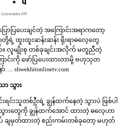
ကို မျိုးတုံးစေခဲ့တဲ့ ဥက္ကာခဲကြီးရဲ့ အဖျက်စွမ်းအား ဘယ်လောက်ရှိခဲ့လဲ
Comments Off
 ပြောပြပေးချင်တဲ့ အကြောင်းအရာကတော့
စုတို့ရဲ့ ထူးထူးဆန်းဆန်း ရိုးရာဓလေ့တွေ
 လူမျိုးစု တစ်ခုချင်းအလိုက် မတူညီတဲ့
ာင်းကို ဖော်ပြပေးထားတာမို့ ဗဟုသုတ
်…. shwekhitonlinetv.com
သော သွား
င်းသူတစ်ဦးရဲ့ ချွန်ထက်နေတဲ့ သွားပဲ ဖြစ်ပါ
သွားတွေကို ချွန်ထက်အောင် ထားတဲ့ ဓလေ့ဟာ
ကျပ် ချမှတ်ထားတဲ့ စည်းကမ်းတစ်ခုတော့ မဟုတ်