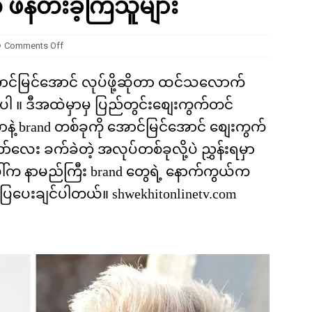
န်တီးခဲ့ကြသူများ
ကို မျိုးတုံးစေခဲ့တဲ့ ဥက္ကာခဲကြီးရဲ့ အဖျက်စွမ်းအား ဘယ်လောက်ရှိခဲ့လဲ
Comments Off
ောင်မြင်အောင် လုပ်ဖို့ဆိုတာ ထင်သလောက်
ှာပါ ။ ဒီအထဲမှာမှ ပြည်တွင်းစျေးကွက်တင်
ဲ့ brand တစ်ခုကို အောင်မြင်အောင် စျေးကွက်
်လေး ခက်ခဲတဲ့ အလုပ်တစ်ခုလို့ပဲ ညွှန်းရမှာ
ေါ်က နာမည်ကြီး brand တွေရဲ့ နောက်ကွယ်က
ာပြပေးချင်ပါတယ်။ shwekhitonlinetv.com