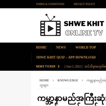
TERMS & CONDITIONS
PRIVACY POLICY
HOME
NEWS
WORLD TOP
SHWE KHIT QUIZ – APP DOWNLOAD
NEWS TICKER
[ June 2, 2024 ]
သင်သိမှာမဟုတ်လေ
[ June 2, 2024 ]
တရုတ်နိုင်ငံက န
HOME
KNOWLEDGE
ကမ္ဘာ့နာမည်အ
AMAZING
သူများ
[ November 28, 2023 ]
ကမ္ဘာပေါ်မ
ကမ္ဘာ့နာမည်အကြီးဆုံ
[ November 28, 2023 ]
တွဲပေါင်း (