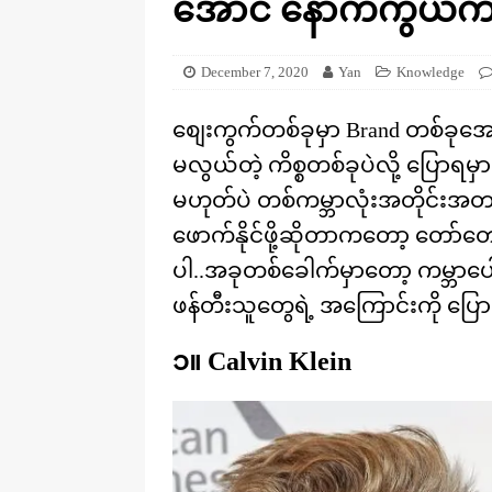
အောင် နောက်ကွယ်က ဖ
[ August 20, 2025 ]
ဒိုင်နိုဆောတွေ
KNOWLEDGE
December 7, 2020
Yan
Knowledge
စျေးကွက်တစ်ခုမှာ Brand တစ်ခုအ
မလွယ်တဲ့ ကိစ္စတစ်ခုပဲလို့ ပြောရမ
မဟုတ်ပဲ တစ်ကမ္ဘာလုံးအတိုင်းအတာန
ဖောက်နိုင်ဖို့ဆိုတာကတော့ တော်တော
ပါ..အခုတစ်ခေါက်မှာတော့ ကမ္ဘာပ
ဖန်တီးသူတွေရဲ့ အကြောင်းကို ပြေ
၁။ Calvin Klein