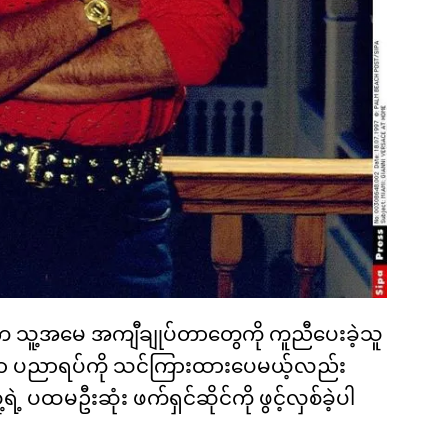
ူ့အမေ အကျီချုပ်တာတွေကို ကူညီပေးခဲ့သူ
ကာ ပညာရပ်ကို သင်ကြားထားပေမယ့်လည်း
ရဲ့ ပထမဦးဆုံး ဖက်ရှင်ဆိုင်ကို ဖွင့်လှစ်ခဲ့ပါ