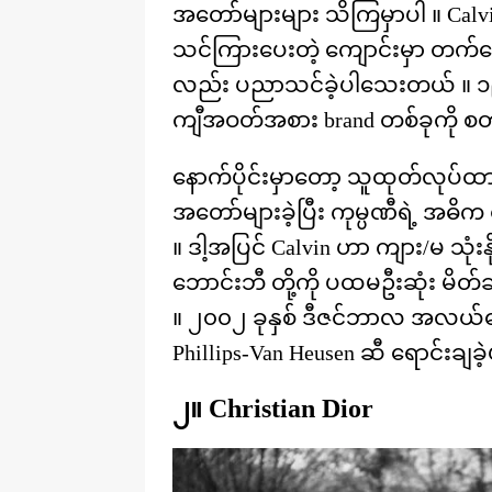
အတော်များများ သိကြမှာပါ ။ Calvin
သင်ကြားပေးတဲ့ ကျောင်းမှာ တက်ရောက
လည်း ပညာသင်ခဲ့ပါသေးတယ် ။ ၁၉၆၈
ကျီအဝတ်အစား brand တစ်ခုကို စတ
နောက်ပိုင်းမှာတော့ သူထုတ်လုပ်ထာ
အတော်များခဲ့ပြီး ကုမ္ပဏီရဲ့ အ
။ ဒါ့အပြင် Calvin ဟာ ကျား/မ သုံးနို
ဘောင်းဘီ တို့ကို ပထမဦးဆုံး မိတ်ဆ
။ ၂၀၀၂ ခုနှစ် ဒီဇင်ဘာလ အလယ်လော
Phillips-Van Heusen ဆီ ရောင်းချခ
၂။ Christian Dior