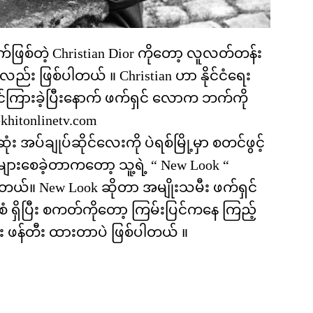
က်ဖြစ်တဲ့ Christian Dior ကိုတော့ လူလတ်တန်း
ည်း ဖြစ်ပါတယ် ။ Christian ဟာ နိုင်ငံရေး
်ကြားခဲ့ပြီးနောက် ဖက်ရှင် လောက ဘက်ကို
hitonlinetv.com
း အပ်ချုပ်ဆိုင်လေးကို ပဲရစ်မြို့မှာ စတင်ဖွင့်
ိများစေခဲ့တာကတော့ သူ့ရဲ့ “ New Look “
စ်ပါတယ်။ New Look ဆိုတာ အမျိုးသမီး ဖက်ရှင်
ုံစံ ရှိပြီး စကတ်ကိုတော့ ကြမ်းပြင်ကနေ ကြည့်
ိုး ဖန်တီး ထားတာပဲ ဖြစ်ပါတယ် ။