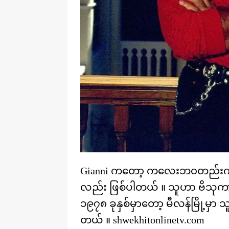
Gianni ကတော့ ကလေးဘ၀တည်းက သ
လည်း ဖြစ်ပါတယ် ။ သူဟာ ဗိသု
၁၉၇၈ ခုနှစ်မှာတော့ မီလန်မြို့မှာ သူ့
တယ် ။ shwekhitonlinetv.com