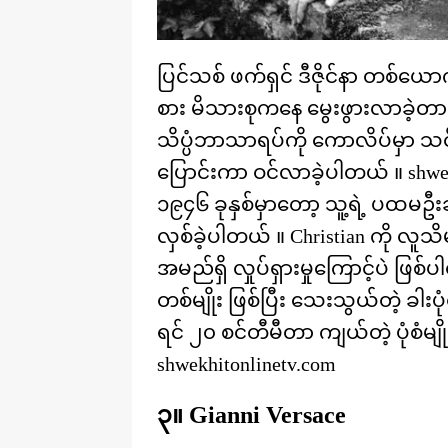
ပြင်သစ် ဖက်ရှင် ဒီဇိုင်နာ တစ်ယော
စား မိသားစုကနေ မွေးဖွားလာခဲ့တာလ
သိပ္ပံဘာသာရပ်ကို ကောလိပ်မှာ သင
ပြောင်းကာ ဝင်လာခဲ့ပါတယ် ။ shwek
၁၉၄၆ ခုနှစ်မှာတော့ သူ့ရဲ့ ပထမဦးဆုံ
လှစ်ခဲ့ပါတယ် ။ Christian ကို လူသ
အမည်ရှိ လှုပ်ရှားမှုကြောင့်ပဲ ဖြ
တစ်မျိုး ဖြစ်ပြီး သေးသွယ်တဲ့ ခါးပ
ရင် ၂၀ စင်တီမီတာ ကျယ်တဲ့ ပုံစံမျ
shwekhitonlinetv.com
၃။ Gianni Versace