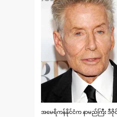
အမေရိကန်နိုင်ငံက နာမည်ကြီး ဒီဇို