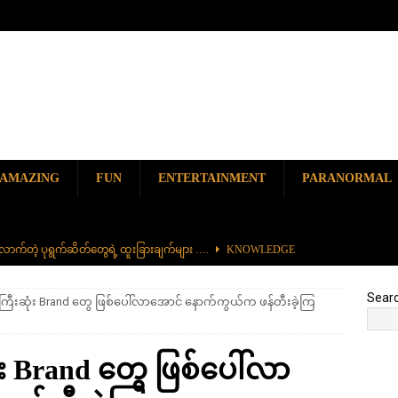
AMAZING
FUN
ENTERTAINMENT
PARANORMAL
ာက်တဲ့ ပုရွက်ဆိတ်တွေရဲ့ ထူးခြားချက်များ ….
KNOWLEDGE
ာမည်ကျော် လမ်းဘေးအစားအစာ တစ်ခုဖြစ်တဲ့ ကျောက်စရစ်ခဲကြော်
Sear
ကြီးဆုံး Brand တွေ ဖြစ်ပေါ်လာအောင် နောက်ကွယ်က ဖန်တီးခဲ့ကြ
ှာ တစ်ခုတည်းရှိတဲ့ စိတ်ကူးယဉ်ဆန်ဆန် ရေအောက်ပန်းခြံ
AMAZING
း Brand တွေ ဖြစ်ပေါ်လာ
၆၀၀) ကျော်နဲ့ ကမ္ဘာ့အရှည်ဆုံး မီးရထားကြီး
KNOWLEDGE