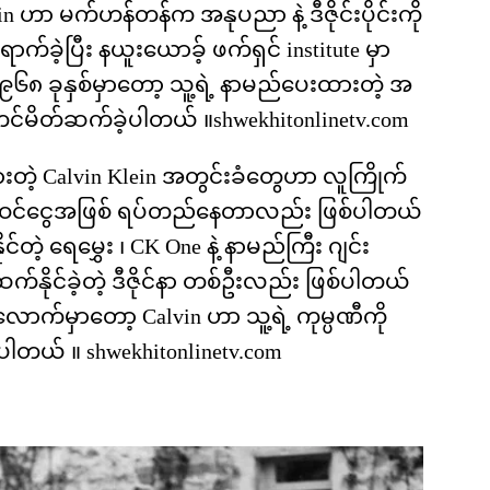
 ဟာ မက်ဟန်တန်က အနုပညာ နဲ့ ဒီဇိုင်းပိုင်းကို
်ခဲ့ပြီး နယူးယောခ့် ဖက်ရှင် institute မှာ
 ခုနှစ်မှာတော့ သူ့ရဲ့ နာမည်ပေးထားတဲ့ အ
င်မိတ်ဆက်ခဲ့ပါတယ် ။shwekhitonlinetv.com
းတဲ့ Calvin Klein အတွင်းခံတွေဟာ လူကြိုက်
ဓိက ဝင်ငွေအဖြစ် ရပ်တည်နေတာလည်း ဖြစ်ပါတယ်
င်တဲ့ ရေမွှေး ၊ CK One နဲ့ နာမည်ကြီး ဂျင်း
က်နိုင်ခဲ့တဲ့ ဒီဇိုင်နာ တစ်ဦးလည်း ဖြစ်ပါတယ်
က်မှာတော့ Calvin ဟာ သူ့ရဲ့ ကုမ္ပဏီကို
ဲ့ပါတယ် ။ shwekhitonlinetv.com