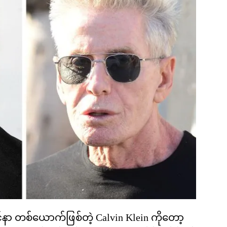
င်နာ တစ်ယောက်ဖြစ်တဲ့ Calvin Klein ကိုတော့