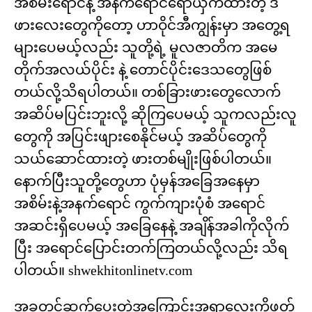
အစိမ်းရောင်နဲ့ အနက်ရောင်ရောယှက်ထားတဲ့ ဒီ
ဖားလေးတွေကိုတော့ ဟာဝိုင်အီကျွန်းမှာ အတွေ့ရ
များပေမယ့်လည်း သူတို့ရဲ့ မူလဇာတိက အမေ
တိုက်အလယ်ပိုင်း နဲ့ တောင်ပိုင်းဒေသတွေဖြစ်
တယ်လို့သိရပါတယ်။ တစ်ခြားဖားတွေလောက်
အဆိပ်မပြင်းဘူးလို့ ဆိုကြပေမယ့် သူကလည်းလူ
တွေကို အပြင်းဖျားစေနိုင်မယ့် အဆိပ်တွေကို
သယ်ဆောင်ထားတဲ့ ဖားတစ်မျိုးဖြစ်ပါတယ်။
နောက်ပြီးသူတို့တွေဟာ ပုံမှန်အခြေအနေမှာ
အစိမ်းနဲ့အနက်ရောင် ကွက်ကျားပုံစံ အရောင်
အဆင်းရှိပေမယ့် ​အခြေနေနဲ့ အချိန်အခါကိုလိုက်
ပြီး အရောင်ပြောင်းတက်ကြတယ်လို့လည်း သိရ
ပါတယ်။ shwekhitonlinetv.com
အခုတင်ဆက်ပေးတဲ့အကြောင်းအရာလေးကိုဖတ်