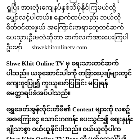
ရှုပြီး အားလုံးကျေနပ်နှစ်သိမ့်နိုင်ကြမယ်လို့
မျှော်လင့်ပါတယ်။ နောက်ထပ်လည်း ဘယ်လို
စိတ်ဝင်စားဖွယ် အကြောင်းအရာတွေတင်ဆက်
ပေးသွားဦးမလဲဆိုတာ ဆက်လက်အားပေးကြပါ
ဦးနော် … shwekhitonlinetv.com
Shwe Khit Online TV မှ ရေးသားတင်ဆက်
ပါသည်။ ယခုဆောင်းပါးကို တခြားပေ့ချ်များတွင်
ကျေးဇူးပြု၍ ကူးယူဖော်ပြခြင်း မပြုရန်
မေတ္တာရပ်ခံအပ်ပါသည်။
ရွှေခေတ်အွန်လိုင်းတီဗီ၏ Content များကို လစဥ်
အခကြေးငွေ သောင်းဂဏန်း ပေးသွင်း၍ စျေးနှုန်း
ချိုသာစွာ ဝယ်ယူနိုင်ပါသည်။ ဝယ်ယူလိုပါက