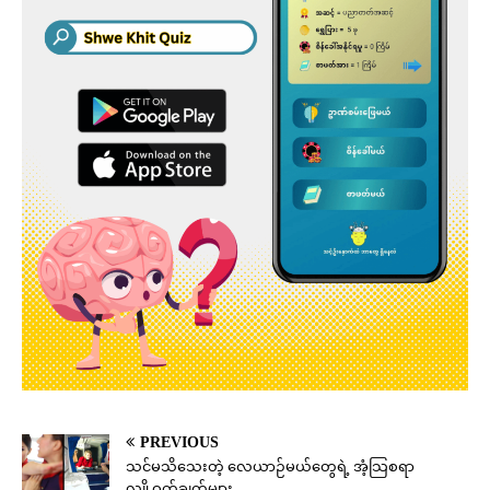
PREVIOUS
သင်မသိသေးတဲ့ လေယာဉ်မယ်တွေရဲ့ အံ့သြစရာ
လျှို့ဝှက်ချက်များ