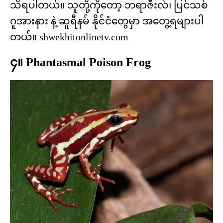
သိရပါတယ်။ သူတို့ကိုတော့ ဘရာဇီးလ်၊ ပြင်သစ်
ဂူအားနား နဲ့ ဆူရီနမ် နိုင်ငံတွေမှာ အတွေ့ရများပါ
တယ်။ shwekhitonlinetv.com
၄။ Phantasmal Poison Frog