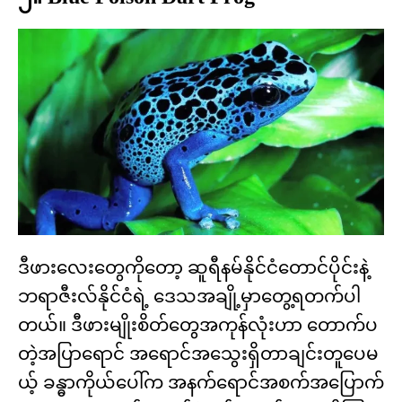
ဒီဖားလေးတွေကိုတော့ ဆူရီနမ်နိုင်ငံတောင်ပိုင်းနဲ့
ဘရာဇီးလ်နိုင်ငံရဲ့ ဒေသအချို့မှာတွေ့ရတက်ပါ
တယ်။ ဒီဖားမျိုးစိတ်တွေအကုန်လုံးဟာ တောက်ပ
တဲ့အပြာရောင် အရောင်အသွေးရှိတာချင်းတူပေမ
ယ့် ခန္ဓာကိုယ်ပေါ်က အနက်ရောင်အစက်အပြောက်