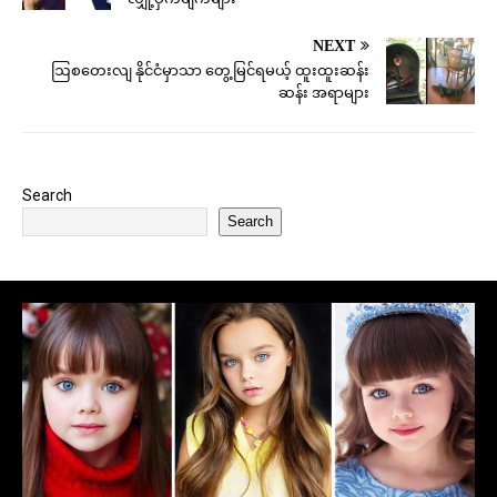
NEXT
ဩစတေးလျ နိုင်ငံမှာသာ တွေ့မြင်ရမယ့် ထူးထူးဆန်း
ဆန်း အရာများ
Search
Search