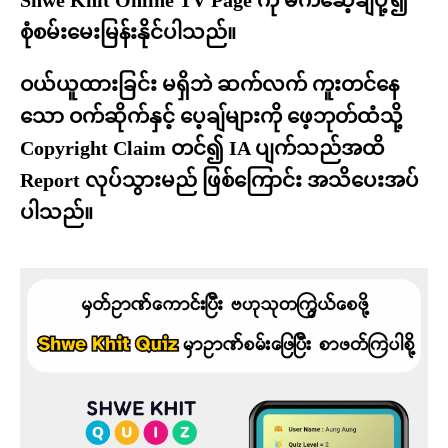
Shwe Khit Online TV Page ကို မက်ဆေ့ချ်ပို့၍
စုံစမ်းမေးမြန်းနိုင်ပါသည်။
ဝယ်ယူထားခြင်း မရှိဘဲ ဆက်လက် ကူးတင်နေ
သော ဝက်ဆိုက်နှင့် ပေ့ချ်များကို ဖေ့ဘုတ်ထံသို့
Copyright Claim တင်၍ IA ပျက်သည်အထိ
Report လုပ်သွားမည် ဖြစ်ကြောင်း အသိပေးအပ်
ပါသည်။