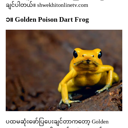
ချင်ပါတယ်။ shwekhitonlinetv.com
၁။ Golden Poison Dart Frog
ပထမဆုံးဖော်ပြပေးချင်တာကတော့ Golden