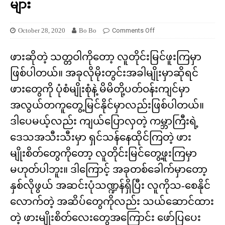
များ
October 28, 2020
Bo Bo
Comments Off
ဖားဆိုတဲ့ သတ္တဝါကိုတော့ လူတိုင်းမြင်ဖူးကြမှာ
ဖြစ်ပါတယ်။ အခုလိုမိုးတွင်းအခါမျိုးမှာဆိုရင်
ဖားတွေကို ပုံစံမျိုးစုံနဲ့ မိမိတို့ပတ်ဝန်းကျင်မှာ
အလွယ်တကူတွေ့မြင်နိုင်မှာလည်းဖြစ်ပါတယ်။
ဒါပေမယ့်လည်း ကျယ်ပြောလှတဲ့ ကမ္ဘာကြီးရဲ့
ဒေသအသီးသီးမှာ ရှင်သန်နေထိုင်ကြတဲ့ ဖား
မျိုးစိတ်တွေကိုတော့ လူတိုင်းမြင်တွေ့ဖူးကြမှာ
မဟုတ်ပါဘူး။ ဒါကြောင့် အခုတစ်ခေါက်မှာတော့
နှစ်လိုဖွယ် အဆင်းပုံသဏ္ဍန်ရှိပြီး လူကိုသ-စေနိုင်
လောက်တဲ့ အဆိပ်တွေကိုလည်း သယ်ဆောင်ထား
တဲ့ ဖားမျိုးစိတ်လေးတွေအကြောင်း ဖော်ပြပေး