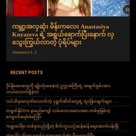
ကမ္ဘာ့အလှဆုံး မိန်းကလေး Anastasiya
Knyazeva ရဲ့ အရွယ်ရောက်ပြီးနောက် လှ
သွေးကြွယ်လာတဲ့ ပုံရိပ်များ
Anastasiya
[...]
RECENT POSTS
ဒိုင်နိုဆောတွေကို မျိုးတုံးစေခဲ့တဲ့ ဥက္ကာခဲကြီးရဲ့ အဖျက်စွမ်းအား
ဘယ်လောက်ရှိခဲ့လဲ
သင်သိမှာမဟုတ်လောက်တဲ့ ပုရွက်ဆိတ်တွေရဲ့ ထူးခြားချက်များ ….
တရုတ်နိုင်ငံက နာမည်ကျော် လမ်းဘေးအစားအစာ တစ်ခုဖြစ်တဲ့
ကျောက်စရစ်ခဲကြော်
ကမ္ဘာပေါ်မှာ တစ်ခုတည်းရှိတဲ့ စိတ်ကူးယဉ်ဆန်ဆန် ရေအောက်ပန်းခြံ
တွဲပေါင်း (၆၀၀) ကျော်နဲ့ ကမ္ဘာ့အရှည်ဆုံး မီးရထားကြီး