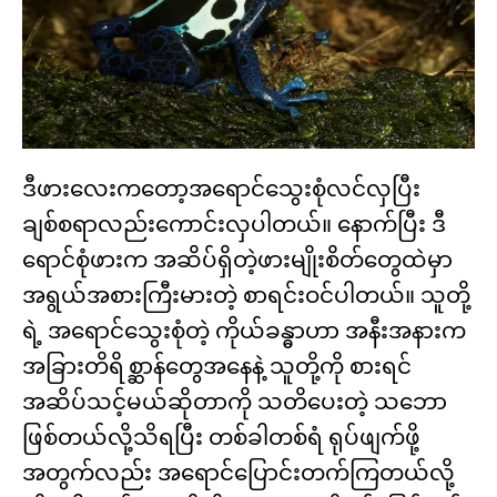
ဒီဖားလေးကတော့အရောင်သွေးစုံလင်လှပြီး
ချစ်စရာလည်းကောင်းလှပါတယ်။ နောက်ပြီး ဒီ
ရောင်စုံဖားက အဆိပ်ရှိတဲ့ဖားမျိုးစိတ်တွေထဲမှာ
အရွယ်အစားကြီးမားတဲ့ စာရင်းဝင်ပါတယ်။ သူတို့
ရဲ့ အရောင်သွေးစုံတဲ့ ကိုယ်ခန္ဓာဟာ အနီးအနားက
အခြားတိရိစ္ဆာန်တွေအနေနဲ့ သူတို့ကို စားရင်
အဆိပ်သင့်မယ်ဆိုတာကို သတိပေးတဲ့ သဘော
ဖြစ်တယ်လို့သိရပြီး တစ်ခါတစ်ရံ ရုပ်ဖျက်ဖို့
အတွက်လည်း အရောင်ပြောင်းတက်ကြတယ်လို့