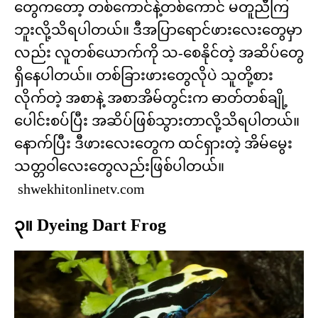
တွေကတော့ တစ်ကောင်နဲ့တစ်ကောင် မတူညီကြ
ဘူးလို့သိရပါတယ်။ ဒီအပြာရောင်ဖားလေးတွေမှာ
လည်း လူတစ်ယောက်ကို သ-စေနိုင်တဲ့ အဆိပ်တွေ
ရှိနေပါတယ်။ တစ်ခြားဖားတွေလိုပဲ သူတို့စား
လိုက်တဲ့ အစာနဲ့ အစာအိမ်တွင်းက ဓာတ်တစ်ချို့
ပေါင်းစပ်ပြီး အဆိပ်ဖြစ်သွားတာလို့သိရပါတယ်။
နောက်ပြီး ဒီဖားလေးတွေက ထင်ရှားတဲ့ အိမ်မွေး
သတ္တဝါလေးတွေလည်းဖြစ်ပါတယ်။
shwekhitonlinetv.com
၃။ Dyeing Dart Frog