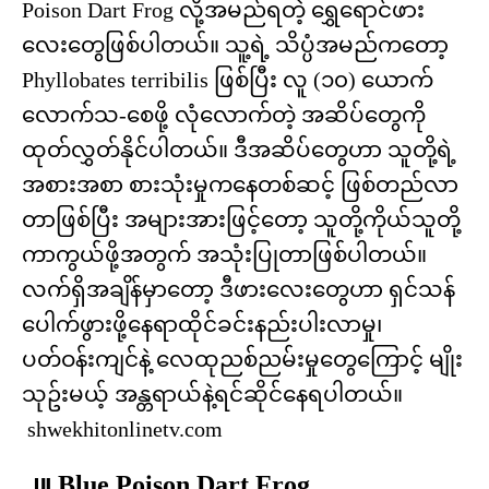
Poison Dart Frog လို့အမည်ရတဲ့ ရွှေရောင်ဖား
လေးတွေဖြစ်ပါတယ်။ သူ့ရဲ့ သိပ္ပံအမည်ကတော့
Phyllobates terribilis ဖြစ်ပြီး လူ (၁၀) ယောက်
လောက်သ-စေဖို့ လုံလောက်တဲ့ အဆိပ်တွေကို
ထုတ်လွှတ်နိုင်ပါတယ်။ ဒီအဆိပ်တွေဟာ သူတို့ရဲ့
အစားအစာ စားသုံးမှုကနေတစ်ဆင့် ဖြစ်တည်လာ
တာဖြစ်ပြီး အများအားဖြင့်တော့ သူတို့ကိုယ်သူတို့
ကာကွယ်ဖို့အတွက် အသုံးပြုတာဖြစ်ပါတယ်။
လက်ရှိအချိန်မှာတော့ ဒီဖားလေးတွေဟာ ရှင်သန်
ပေါက်ဖွားဖို့နေရာထိုင်ခင်းနည်းပါးလာမှု၊
ပတ်ဝန်းကျင်နဲ့ လေထုညစ်ညမ်းမှုတွေကြောင့် မျိုး
သုဥ်းမယ့် အန္တရာယ်နဲ့ရင်ဆိုင်နေရပါတယ်။
shwekhitonlinetv.com
၂။ Blue Poison Dart Frog