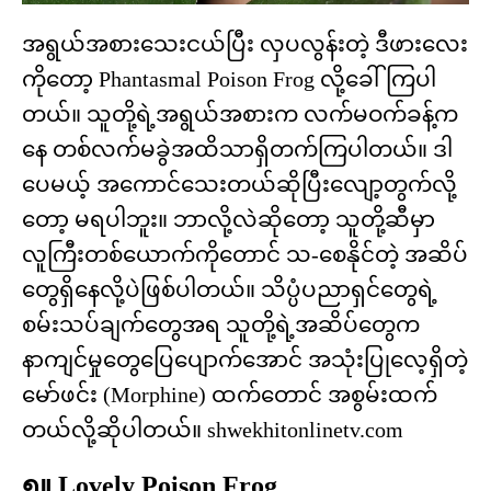
အရွယ်အစားသေးငယ်ပြီး လှပလွန်းတဲ့ ဒီဖားလေး
ကိုတော့ Phantasmal Poison Frog လို့ခေါ်ကြပါ
တယ်။ သူတို့ရဲ့အရွယ်အစားက လက်မဝက်ခန့်က
နေ တစ်လက်မခွဲအထိသာရှိတက်ကြပါတယ်။ ဒါ
ပေမယ့် အကောင်သေးတယ်ဆိုပြီးလျော့တွက်လို့
တော့ မရပါဘူး။ ဘာလို့လဲဆိုတော့ သူတို့ဆီမှာ
လူကြီးတစ်ယောက်ကိုတောင် သ-စေနိုင်တဲ့ အဆိပ်
တွေရှိနေလို့ပဲဖြစ်ပါတယ်။ သိပ္ပံပညာရှင်တွေရဲ့
စမ်းသပ်ချက်တွေအရ သူတို့ရဲ့အဆိပ်တွေက
နာကျင်မှုတွေပြေပျောက်အောင် အသုံးပြုလေ့ရှိတဲ့
မော်ဖင်း (Morphine) ထက်တောင် အစွမ်းထက်
တယ်လို့ဆိုပါတယ်။ shwekhitonlinetv.com
၅။ Lovely Poison Frog