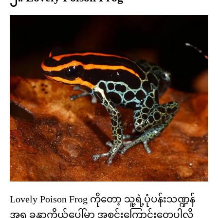
Lovely Poison Frog ကိုတော့ သူ့ရဲ့ပုံပန်းသဏ္ဍန်
အရ ခန္ဓာကိုယ်ပေါ်မှာ အစင်းကြောင်းတွေပါလို့