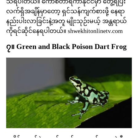
သိရပါတယ်။ ကော်စတာရီကာနိုင်ငံမှာ တွေ့ရပြီး
လက်ရှိအချိန်မှာတော့ ရှင်သန်ကျက်စားဖို့ နေရာ
နည်းပါးလာခြင်းနဲ့အတူ မျိုးသုဉ်းမယ့် အန္တရာယ်
ကိုရင်ဆိုင်နေရပါတယ်။ shwekhitonlinetv.com
၇။ Green and Black Poison Dart Frog