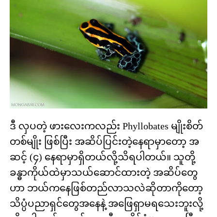
ဒီ လှပတဲ့ ဖားလေးကလည်း Phyllobates မျိုးစိတ်
တစ်မျိုး ဖြစ်ပြီး အဆိပ်ပြင်းတဲ့နေရာမှာတော့ အ
ဆင့် (၄) နေရာမှာရှိတယ်လို့သိရပါတယ်။ သူတို့
ခန္ဓာကိုယ်ထဲမှာသယ်ဆောင်ထားတဲ့ အဆိပ်တွေ
ဟာ ဘယ်ကနေဖြစ်တည်လာသလဲဆိုတာကိုတော့
သိပ္ပံပညာရှင်တွေအနေနဲ့ အဖြေရှာမရသေးဘူးလို့